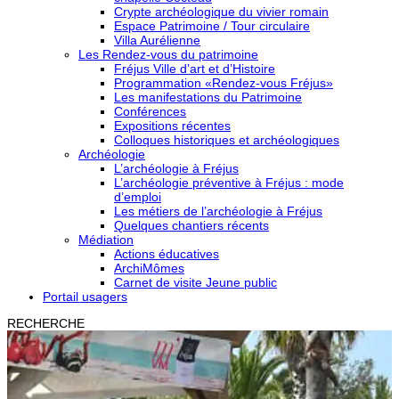
Crypte archéologique du vivier romain
Espace Patrimoine / Tour circulaire
Villa Aurélienne
Les Rendez-vous du patrimoine
Fréjus Ville d’art et d’Histoire
Programmation «Rendez-vous Fréjus»
Les manifestations du Patrimoine
Conférences
Expositions récentes
Colloques historiques et archéologiques
Archéologie
L’archéologie à Fréjus
L’archéologie préventive à Fréjus : mode
d’emploi
Les métiers de l’archéologie à Fréjus
Quelques chantiers récents
Médiation
Actions éducatives
ArchiMômes
Carnet de visite Jeune public
Portail usagers
RECHERCHE