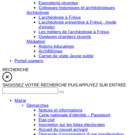
Expositions récentes
Colloques historiques et archéologiques
Archéologie
L’archéologie à Fréjus
L’archéologie préventive à Fréjus : mode
d’emploi
Les métiers de l’archéologie à Fréjus
Quelques chantiers récents
Médiation
Actions éducatives
ArchiMômes
Carnet de visite Jeune public
Portail usagers
RECHERCHE
SAISISSEZ VOTRE RECHERCHE PUIS APPUYEZ SUR ENTREE
Mairie
Démarches
Notices et informations
Carte nationale d’identité – Passeport
Etat-civil
Inscription sur les listes électorales
Accueil du nouvel arrivant
Demande d’organisation d’une manifestation