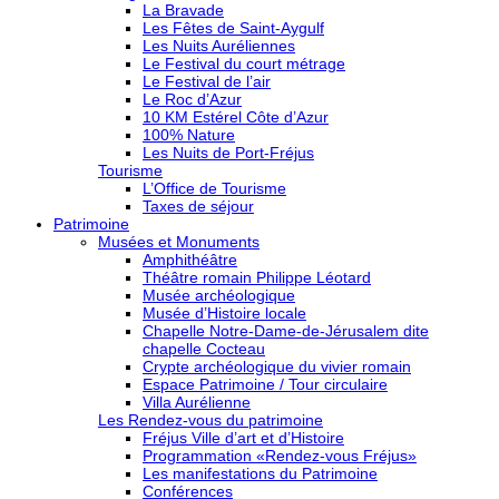
La Bravade
Les Fêtes de Saint-Aygulf
Les Nuits Auréliennes
Le Festival du court métrage
Le Festival de l’air
Le Roc d’Azur
10 KM Estérel Côte d’Azur
100% Nature
Les Nuits de Port-Fréjus
Tourisme
L’Office de Tourisme
Taxes de séjour
Patrimoine
Musées et Monuments
Amphithéâtre
Théâtre romain Philippe Léotard
Musée archéologique
Musée d’Histoire locale
Chapelle Notre-Dame-de-Jérusalem dite
chapelle Cocteau
Crypte archéologique du vivier romain
Espace Patrimoine / Tour circulaire
Villa Aurélienne
Les Rendez-vous du patrimoine
Fréjus Ville d’art et d’Histoire
Programmation «Rendez-vous Fréjus»
Les manifestations du Patrimoine
Conférences