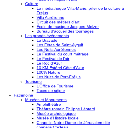
Culture
La médiathèque Villa-Marie, pilier de la culture à
Fréjus
Villa Aurélienne
Circuit des métiers d’art
École de musique Jacques-Melzer
Bureau d’accueil des tournages
Les grands événements
La Bravade
Les Fêtes de Saint-Aygulf
Les Nuits Auréliennes
Le Festival du court métrage
Le Festival de l’air
Le Roc d’Azur
10 KM Estérel Côte d’Azur
100% Nature
Les Nuits de Port-Fréjus
Tourisme
L’Office de Tourisme
Taxes de séjour
Patrimoine
Musées et Monuments
Amphithéâtre
Théâtre romain Philippe Léotard
Musée archéologique
Musée d’Histoire locale
Chapelle Notre-Dame-de-Jérusalem dite
chapelle Cocteau