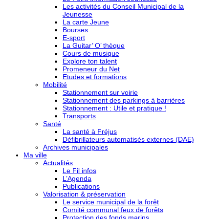
Les activités du Conseil Municipal de la
Jeunesse
La carte Jeune
Bourses
E-sport
La Guitar’ O’ thèque
Cours de musique
Explore ton talent
Promeneur du Net
Etudes et formations
Mobilité
Stationnement sur voirie
Stationnement des parkings à barrières
Stationnement : Utile et pratique !
Transports
Santé
La santé à Fréjus
Défibrillateurs automatisés externes (DAE)
Archives municipales
Ma ville
Actualités
Le Fil infos
L’Agenda
Publications
Valorisation & préservation
Le service municipal de la forêt
Comité communal feux de forêts
Protection des fonds marins