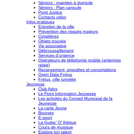
Séniors : maintien à domicile
Séniors : Plan canicule
Point Justice
Contacts utiles
Infos pratiques
Entretien de la ville
Prévention des risques majeurs
Cimetières
Objets trouvés
Vie associative
Débroussaillement
Services d’urgence
Opérateurs de téléphonie mobile (antennes
relais)
Recensement, enquêtes et concertations
Open Data Fréjus
Fréjus, ville jumelée
Jeunesse
Club Ados
Le Point Information Jeunesse
Les activités du Conseil Municipal de la
Jeunesse
La carte Jeune
Bourses
E-sport
La Guitar’ O’ thèque
Cours de musique
Explore ton talent