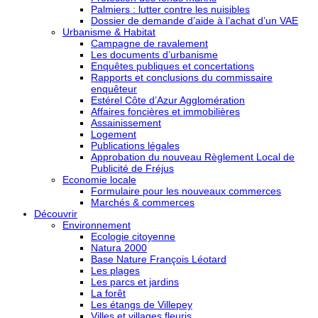
Palmiers : lutter contre les nuisibles
Dossier de demande d’aide à l’achat d’un VAE
Urbanisme & Habitat
Campagne de ravalement
Les documents d’urbanisme
Enquêtes publiques et concertations
Rapports et conclusions du commissaire
enquêteur
Estérel Côte d’Azur Agglomération
Affaires foncières et immobilières
Assainissement
Logement
Publications légales
Approbation du nouveau Règlement Local de
Publicité de Fréjus
Economie locale
Formulaire pour les nouveaux commerces
Marchés & commerces
Découvrir
Environnement
Ecologie citoyenne
Natura 2000
Base Nature François Léotard
Les plages
Les parcs et jardins
La forêt
Les étangs de Villepey
Villes et villages fleuris