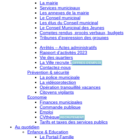
La mairie
Services municipaux
Les annexes de la mairie
Le Conseil municipal
Les élus du Conseil municipal
Le Conseil Municipal des Jeunes
Comptes rendus, procès verbaux, budgets
Tribunes d’expression des groupes
Arrêtés – Actes administratifs
Rapport d’activités 2023
Vie des quartiers
La Ville recrute !
OFFRES D'EMPLOI
Contactez-nous
Prévention & sécurité
La police municipale
La vidéoprotection
Opération tranquillité vacances
Citoyens vigilants
Economie
Finances municipales
Commande publique
Emploi
CVthèque
RECRUTEMENT
Tarifs et taxes des services publics
Au quotidien
Enfance & Education
Le Portail Famille