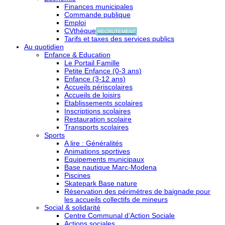
Finances municipales
Commande publique
Emploi
CVthèque
RECRUTEMENT
Tarifs et taxes des services publics
Au quotidien
Enfance & Education
Le Portail Famille
Petite Enfance (0-3 ans)
Enfance (3-12 ans)
Accueils périscolaires
Accueils de loisirs
Etablissements scolaires
Inscriptions scolaires
Restauration scolaire
Transports scolaires
Sports
A lire : Généralités
Animations sportives
Equipements municipaux
Base nautique Marc-Modena
Piscines
Skatepark Base nature
Réservation des périmètres de baignade pour
les accueils collectifs de mineurs
Social & solidarité
Centre Communal d’Action Sociale
Actions sociales