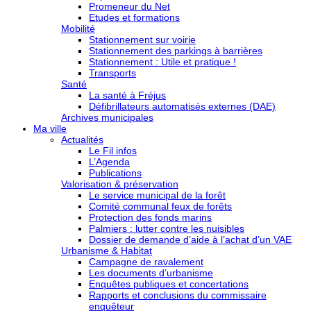
Promeneur du Net
Etudes et formations
Mobilité
Stationnement sur voirie
Stationnement des parkings à barrières
Stationnement : Utile et pratique !
Transports
Santé
La santé à Fréjus
Défibrillateurs automatisés externes (DAE)
Archives municipales
Ma ville
Actualités
Le Fil infos
L’Agenda
Publications
Valorisation & préservation
Le service municipal de la forêt
Comité communal feux de forêts
Protection des fonds marins
Palmiers : lutter contre les nuisibles
Dossier de demande d’aide à l’achat d’un VAE
Urbanisme & Habitat
Campagne de ravalement
Les documents d’urbanisme
Enquêtes publiques et concertations
Rapports et conclusions du commissaire
enquêteur