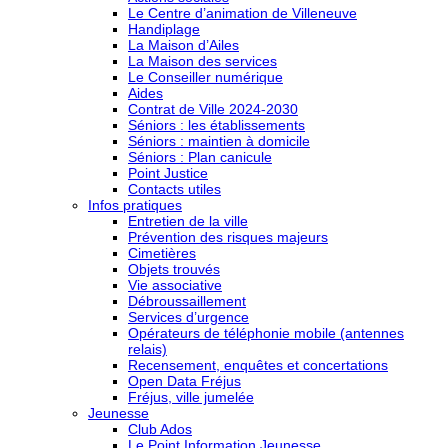
Le Centre d’animation de Villeneuve
Handiplage
La Maison d’Ailes
La Maison des services
Le Conseiller numérique
Aides
Contrat de Ville 2024-2030
Séniors : les établissements
Séniors : maintien à domicile
Séniors : Plan canicule
Point Justice
Contacts utiles
Infos pratiques
Entretien de la ville
Prévention des risques majeurs
Cimetières
Objets trouvés
Vie associative
Débroussaillement
Services d’urgence
Opérateurs de téléphonie mobile (antennes
relais)
Recensement, enquêtes et concertations
Open Data Fréjus
Fréjus, ville jumelée
Jeunesse
Club Ados
Le Point Information Jeunesse