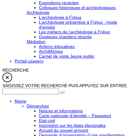
Expositions récentes
Colloques historiques et archéologiques
Archéologie
L’archéologie à Fréjus
L’archéologie préventive à Fréjus : mode
d’emploi
Les métiers de l’archéologie à Fréjus
Quelques chantiers récents
Médiation
Actions éducatives
ArchiMômes
Carnet de visite Jeune public
Portail usagers
RECHERCHE
SAISISSEZ VOTRE RECHERCHE PUIS APPUYEZ SUR ENTREE
Mairie
Démarches
Notices et informations
Carte nationale d’identité – Passeport
Etat-civil
Inscription sur les listes électorales
Accueil du nouvel arrivant
Demande d’organisation d’une manifestation