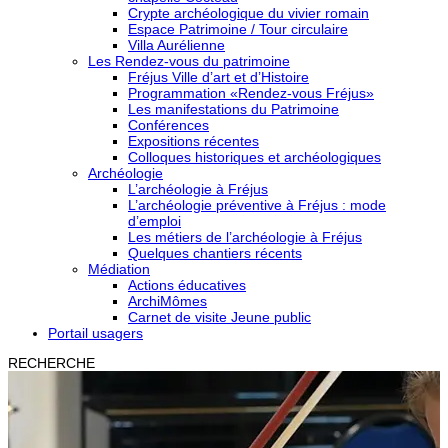
Crypte archéologique du vivier romain
Espace Patrimoine / Tour circulaire
Villa Aurélienne
Les Rendez-vous du patrimoine
Fréjus Ville d’art et d’Histoire
Programmation «Rendez-vous Fréjus»
Les manifestations du Patrimoine
Conférences
Expositions récentes
Colloques historiques et archéologiques
Archéologie
L’archéologie à Fréjus
L’archéologie préventive à Fréjus : mode
d’emploi
Les métiers de l’archéologie à Fréjus
Quelques chantiers récents
Médiation
Actions éducatives
ArchiMômes
Carnet de visite Jeune public
Portail usagers
RECHERCHE