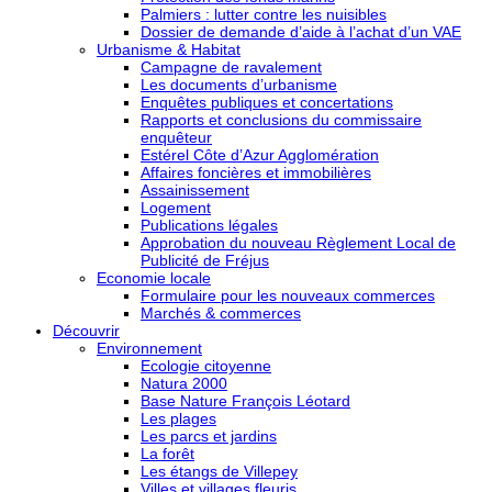
Palmiers : lutter contre les nuisibles
Dossier de demande d’aide à l’achat d’un VAE
Urbanisme & Habitat
Campagne de ravalement
Les documents d’urbanisme
Enquêtes publiques et concertations
Rapports et conclusions du commissaire
enquêteur
Estérel Côte d’Azur Agglomération
Affaires foncières et immobilières
Assainissement
Logement
Publications légales
Approbation du nouveau Règlement Local de
Publicité de Fréjus
Economie locale
Formulaire pour les nouveaux commerces
Marchés & commerces
Découvrir
Environnement
Ecologie citoyenne
Natura 2000
Base Nature François Léotard
Les plages
Les parcs et jardins
La forêt
Les étangs de Villepey
Villes et villages fleuris