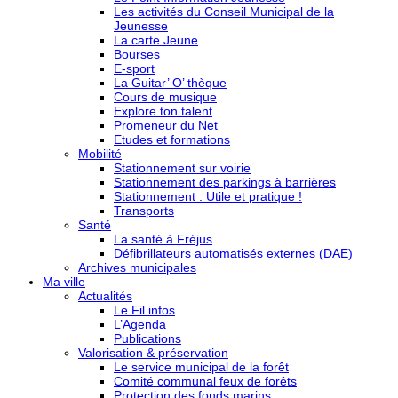
Les activités du Conseil Municipal de la
Jeunesse
La carte Jeune
Bourses
E-sport
La Guitar’ O’ thèque
Cours de musique
Explore ton talent
Promeneur du Net
Etudes et formations
Mobilité
Stationnement sur voirie
Stationnement des parkings à barrières
Stationnement : Utile et pratique !
Transports
Santé
La santé à Fréjus
Défibrillateurs automatisés externes (DAE)
Archives municipales
Ma ville
Actualités
Le Fil infos
L’Agenda
Publications
Valorisation & préservation
Le service municipal de la forêt
Comité communal feux de forêts
Protection des fonds marins