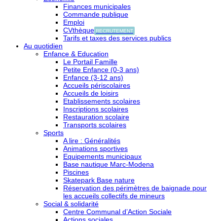
Finances municipales
Commande publique
Emploi
CVthèque
RECRUTEMENT
Tarifs et taxes des services publics
Au quotidien
Enfance & Education
Le Portail Famille
Petite Enfance (0-3 ans)
Enfance (3-12 ans)
Accueils périscolaires
Accueils de loisirs
Etablissements scolaires
Inscriptions scolaires
Restauration scolaire
Transports scolaires
Sports
A lire : Généralités
Animations sportives
Equipements municipaux
Base nautique Marc-Modena
Piscines
Skatepark Base nature
Réservation des périmètres de baignade pour
les accueils collectifs de mineurs
Social & solidarité
Centre Communal d’Action Sociale
Actions sociales