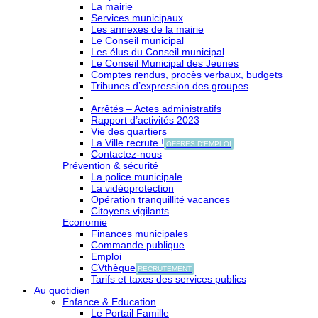
La mairie
Services municipaux
Les annexes de la mairie
Le Conseil municipal
Les élus du Conseil municipal
Le Conseil Municipal des Jeunes
Comptes rendus, procès verbaux, budgets
Tribunes d’expression des groupes
Arrêtés – Actes administratifs
Rapport d’activités 2023
Vie des quartiers
La Ville recrute !
OFFRES D'EMPLOI
Contactez-nous
Prévention & sécurité
La police municipale
La vidéoprotection
Opération tranquillité vacances
Citoyens vigilants
Economie
Finances municipales
Commande publique
Emploi
CVthèque
RECRUTEMENT
Tarifs et taxes des services publics
Au quotidien
Enfance & Education
Le Portail Famille