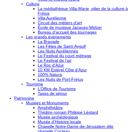
Culture
La médiathèque Villa-Marie, pilier de la culture à
Fréjus
Villa Aurélienne
Circuit des métiers d’art
École de musique Jacques-Melzer
Bureau d’accueil des tournages
Les grands événements
La Bravade
Les Fêtes de Saint-Aygulf
Les Nuits Auréliennes
Le Festival du court métrage
Le Festival de l’air
Le Roc d’Azur
10 KM Estérel Côte d’Azur
100% Nature
Les Nuits de Port-Fréjus
Tourisme
L’Office de Tourisme
Taxes de séjour
Patrimoine
Musées et Monuments
Amphithéâtre
Théâtre romain Philippe Léotard
Musée archéologique
Musée d’Histoire locale
Chapelle Notre-Dame-de-Jérusalem dite
chapelle Cocteau