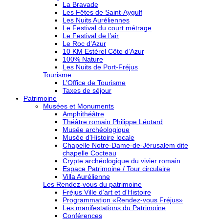
La Bravade
Les Fêtes de Saint-Aygulf
Les Nuits Auréliennes
Le Festival du court métrage
Le Festival de l’air
Le Roc d’Azur
10 KM Estérel Côte d’Azur
100% Nature
Les Nuits de Port-Fréjus
Tourisme
L’Office de Tourisme
Taxes de séjour
Patrimoine
Musées et Monuments
Amphithéâtre
Théâtre romain Philippe Léotard
Musée archéologique
Musée d’Histoire locale
Chapelle Notre-Dame-de-Jérusalem dite
chapelle Cocteau
Crypte archéologique du vivier romain
Espace Patrimoine / Tour circulaire
Villa Aurélienne
Les Rendez-vous du patrimoine
Fréjus Ville d’art et d’Histoire
Programmation «Rendez-vous Fréjus»
Les manifestations du Patrimoine
Conférences