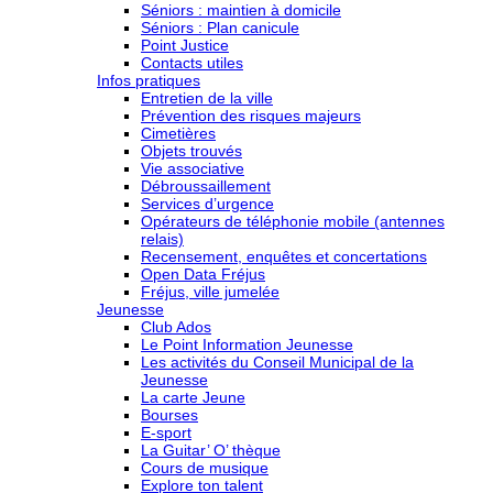
Séniors : maintien à domicile
Séniors : Plan canicule
Point Justice
Contacts utiles
Infos pratiques
Entretien de la ville
Prévention des risques majeurs
Cimetières
Objets trouvés
Vie associative
Débroussaillement
Services d’urgence
Opérateurs de téléphonie mobile (antennes
relais)
Recensement, enquêtes et concertations
Open Data Fréjus
Fréjus, ville jumelée
Jeunesse
Club Ados
Le Point Information Jeunesse
Les activités du Conseil Municipal de la
Jeunesse
La carte Jeune
Bourses
E-sport
La Guitar’ O’ thèque
Cours de musique
Explore ton talent