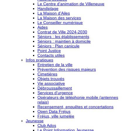
Le Centre d’animation de Villeneuve
Handiplage
La Maison d’Ailes
La Maison des services
Le Conseiller numérique
Aides
Contrat de Ville 2024-2030
Séniors : les établissements
Séniors : maintien à domicile
Séniors : Plan canicule
Point Justice
Contacts utiles
Infos pratiques
Entretien de la ville
Prévention des risques majeurs
Cimetières
Objets trouvés
Vie associative
Débroussaillement
Services d’urgence
Opérateurs de téléphonie mobile (antennes
relais)
Recensement, enquêtes et concertations
Open Data Fréjus
Fréjus, ville jumelée
Jeunesse
Club Ados
Le Point Information Jeunesse