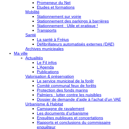
Promeneur du Net
Etudes et formations
Mobilité
Stationnement sur voirie
Stationnement des parkings à barrières
Stationnement : Utile et pratique !
Transports
Santé
La santé à Fréjus
Défibrillateurs automatisés externes (DAE)
Archives municipales
Ma ville
Actualités
Le Fil infos
L’Agenda
Publications
Valorisation & préservation
Le service municipal de la forêt
Comité communal feux de forêts
Protection des fonds marins
Palmiers : lutter contre les nuisibles
Dossier de demande d’aide à l’achat d’un VAE
Urbanisme & Habitat
Campagne de ravalement
Les documents d’urbanisme
Enquêtes publiques et concertations
Rapports et conclusions du commissaire
enquêteur