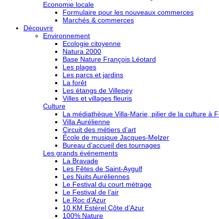
Economie locale
Formulaire pour les nouveaux commerces
Marchés & commerces
Découvrir
Environnement
Ecologie citoyenne
Natura 2000
Base Nature François Léotard
Les plages
Les parcs et jardins
La forêt
Les étangs de Villepey
Villes et villages fleuris
Culture
La médiathèque Villa-Marie, pilier de la culture à F
Villa Aurélienne
Circuit des métiers d’art
École de musique Jacques-Melzer
Bureau d’accueil des tournages
Les grands événements
La Bravade
Les Fêtes de Saint-Aygulf
Les Nuits Auréliennes
Le Festival du court métrage
Le Festival de l’air
Le Roc d’Azur
10 KM Estérel Côte d’Azur
100% Nature