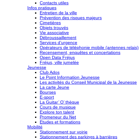
Contacts utiles
Infos pratiques
Entretien de la ville
Prévention des risques majeurs
Cimetières
Objets trouvés
Vie associative
Débroussaillement
Services d’urgence
Opérateurs de téléphonie mobile (antennes relais)
Recensement, enquêtes et concertations
Open Data Fréjus
Fréjus, ville jumelée
Jeunesse
Club Ados
Le Point Information Jeunesse
Les activités du Conseil Municipal de la Jeunesse
La carte Jeune
Bourses
E-sport
La Guitar’ O’ thèque
Cours de musique
Explore ton talent
Promeneur du Net
Etudes et formations
Mobilité
Stationnement sur voirie
Stationnement des parkings à barrières