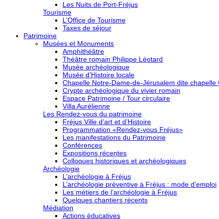
Les Nuits de Port-Fréjus
Tourisme
L’Office de Tourisme
Taxes de séjour
Patrimoine
Musées et Monuments
Amphithéâtre
Théâtre romain Philippe Léotard
Musée archéologique
Musée d’Histoire locale
Chapelle Notre-Dame-de-Jérusalem dite chapelle
Crypte archéologique du vivier romain
Espace Patrimoine / Tour circulaire
Villa Aurélienne
Les Rendez-vous du patrimoine
Fréjus Ville d’art et d’Histoire
Programmation «Rendez-vous Fréjus»
Les manifestations du Patrimoine
Conférences
Expositions récentes
Colloques historiques et archéologiques
Archéologie
L’archéologie à Fréjus
L’archéologie préventive à Fréjus : mode d’emploi
Les métiers de l’archéologie à Fréjus
Quelques chantiers récents
Médiation
Actions éducatives