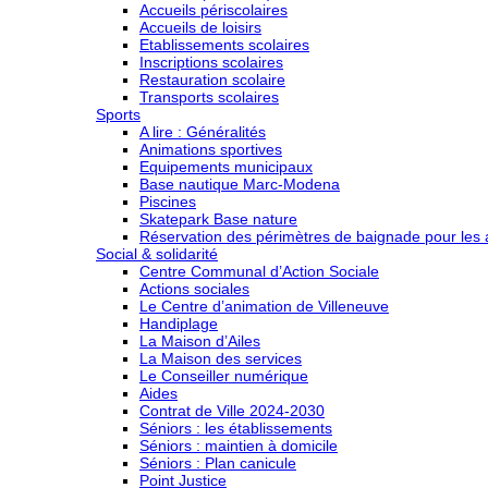
Accueils périscolaires
Accueils de loisirs
Etablissements scolaires
Inscriptions scolaires
Restauration scolaire
Transports scolaires
Sports
A lire : Généralités
Animations sportives
Equipements municipaux
Base nautique Marc-Modena
Piscines
Skatepark Base nature
Réservation des périmètres de baignade pour les a
Social & solidarité
Centre Communal d’Action Sociale
Actions sociales
Le Centre d’animation de Villeneuve
Handiplage
La Maison d’Ailes
La Maison des services
Le Conseiller numérique
Aides
Contrat de Ville 2024-2030
Séniors : les établissements
Séniors : maintien à domicile
Séniors : Plan canicule
Point Justice