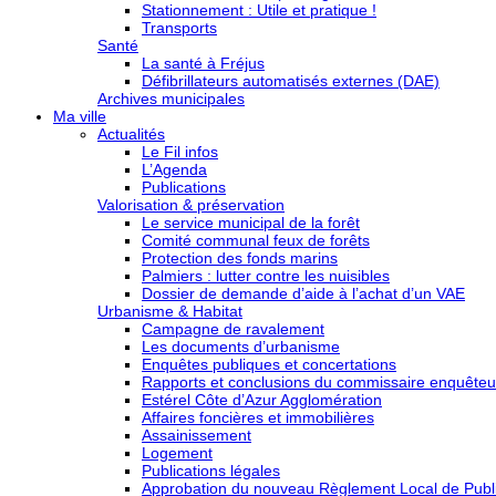
Stationnement : Utile et pratique !
Transports
Santé
La santé à Fréjus
Défibrillateurs automatisés externes (DAE)
Archives municipales
Ma ville
Actualités
Le Fil infos
L’Agenda
Publications
Valorisation & préservation
Le service municipal de la forêt
Comité communal feux de forêts
Protection des fonds marins
Palmiers : lutter contre les nuisibles
Dossier de demande d’aide à l’achat d’un VAE
Urbanisme & Habitat
Campagne de ravalement
Les documents d’urbanisme
Enquêtes publiques et concertations
Rapports et conclusions du commissaire enquêteu
Estérel Côte d’Azur Agglomération
Affaires foncières et immobilières
Assainissement
Logement
Publications légales
Approbation du nouveau Règlement Local de Publi