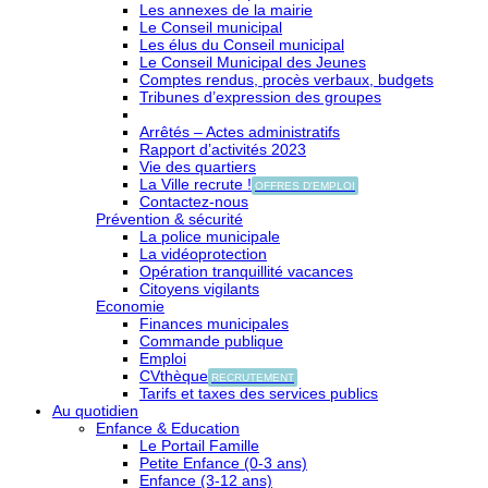
Les annexes de la mairie
Le Conseil municipal
Les élus du Conseil municipal
Le Conseil Municipal des Jeunes
Comptes rendus, procès verbaux, budgets
Tribunes d’expression des groupes
Arrêtés – Actes administratifs
Rapport d’activités 2023
Vie des quartiers
La Ville recrute !
OFFRES D'EMPLOI
Contactez-nous
Prévention & sécurité
La police municipale
La vidéoprotection
Opération tranquillité vacances
Citoyens vigilants
Economie
Finances municipales
Commande publique
Emploi
CVthèque
RECRUTEMENT
Tarifs et taxes des services publics
Au quotidien
Enfance & Education
Le Portail Famille
Petite Enfance (0-3 ans)
Enfance (3-12 ans)