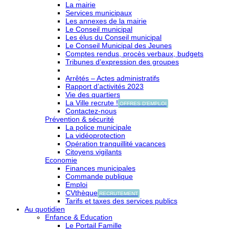
La mairie
Services municipaux
Les annexes de la mairie
Le Conseil municipal
Les élus du Conseil municipal
Le Conseil Municipal des Jeunes
Comptes rendus, procès verbaux, budgets
Tribunes d’expression des groupes
Arrêtés – Actes administratifs
Rapport d’activités 2023
Vie des quartiers
La Ville recrute !
OFFRES D'EMPLOI
Contactez-nous
Prévention & sécurité
La police municipale
La vidéoprotection
Opération tranquillité vacances
Citoyens vigilants
Economie
Finances municipales
Commande publique
Emploi
CVthèque
RECRUTEMENT
Tarifs et taxes des services publics
Au quotidien
Enfance & Education
Le Portail Famille