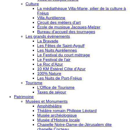
Culture
La médiathèque Villa-Marie, pilier de la culture à
Fréjus
Villa Aurélienne
Circuit des métiers d’art
École de musique Jacques-Melzer
Bureau d’accueil des tournages
Les grands événements
La Bravade
Les Fêtes de Saint-Aygulf
Les Nuits Auréliennes
Le Festival du court métrage
Le Festival de l’air
Le Roc d’Azur
10 KM Estérel Côte d’Azur
100% Nature
Les Nuits de Port-Fréjus
Tourisme
L’Office de Tourisme
Taxes de séjour
Patrimoine
Musées et Monuments
Amphithéâtre
Théâtre romain Philippe Léotard
Musée archéologique
Musée d’Histoire locale
Chapelle Notre-Dame-de-Jérusalem dite
chapelle Cocteau