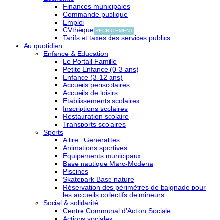
Finances municipales
Commande publique
Emploi
CVthèque
RECRUTEMENT
Tarifs et taxes des services publics
Au quotidien
Enfance & Education
Le Portail Famille
Petite Enfance (0-3 ans)
Enfance (3-12 ans)
Accueils périscolaires
Accueils de loisirs
Etablissements scolaires
Inscriptions scolaires
Restauration scolaire
Transports scolaires
Sports
A lire : Généralités
Animations sportives
Equipements municipaux
Base nautique Marc-Modena
Piscines
Skatepark Base nature
Réservation des périmètres de baignade pour
les accueils collectifs de mineurs
Social & solidarité
Centre Communal d’Action Sociale
Actions sociales