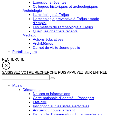
Expositions récentes
Colloques historiques et archéologiques
Archéologie
L’archéologie à Fréjus
L’archéologie préventive à Fréjus : mode
d’emploi
Les métiers de l’archéologie à Fréjus
Quelques chantiers récents
Médiation
Actions éducatives
ArchiMômes
Carnet de visite Jeune public
Portail usagers
RECHERCHE
SAISISSEZ VOTRE RECHERCHE PUIS APPUYEZ SUR ENTREE
Mairie
Démarches
Notices et informations
Carte nationale d’identité – Passeport
Etat-civil
Inscription sur les listes électorales
Accueil du nouvel arrivant
Demande d’organisation d’une manifestation