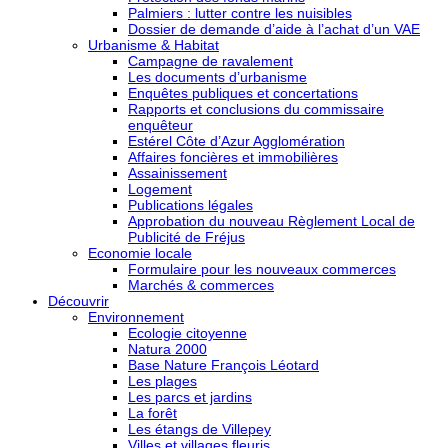
Palmiers : lutter contre les nuisibles
Dossier de demande d’aide à l’achat d’un VAE
Urbanisme & Habitat
Campagne de ravalement
Les documents d’urbanisme
Enquêtes publiques et concertations
Rapports et conclusions du commissaire
enquêteur
Estérel Côte d’Azur Agglomération
Affaires foncières et immobilières
Assainissement
Logement
Publications légales
Approbation du nouveau Règlement Local de
Publicité de Fréjus
Economie locale
Formulaire pour les nouveaux commerces
Marchés & commerces
Découvrir
Environnement
Ecologie citoyenne
Natura 2000
Base Nature François Léotard
Les plages
Les parcs et jardins
La forêt
Les étangs de Villepey
Villes et villages fleuris