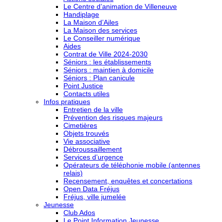
Le Centre d’animation de Villeneuve
Handiplage
La Maison d’Ailes
La Maison des services
Le Conseiller numérique
Aides
Contrat de Ville 2024-2030
Séniors : les établissements
Séniors : maintien à domicile
Séniors : Plan canicule
Point Justice
Contacts utiles
Infos pratiques
Entretien de la ville
Prévention des risques majeurs
Cimetières
Objets trouvés
Vie associative
Débroussaillement
Services d’urgence
Opérateurs de téléphonie mobile (antennes
relais)
Recensement, enquêtes et concertations
Open Data Fréjus
Fréjus, ville jumelée
Jeunesse
Club Ados
Le Point Information Jeunesse