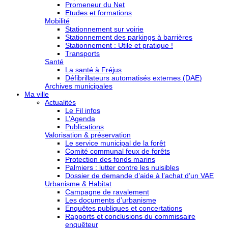
Promeneur du Net
Etudes et formations
Mobilité
Stationnement sur voirie
Stationnement des parkings à barrières
Stationnement : Utile et pratique !
Transports
Santé
La santé à Fréjus
Défibrillateurs automatisés externes (DAE)
Archives municipales
Ma ville
Actualités
Le Fil infos
L’Agenda
Publications
Valorisation & préservation
Le service municipal de la forêt
Comité communal feux de forêts
Protection des fonds marins
Palmiers : lutter contre les nuisibles
Dossier de demande d’aide à l’achat d’un VAE
Urbanisme & Habitat
Campagne de ravalement
Les documents d’urbanisme
Enquêtes publiques et concertations
Rapports et conclusions du commissaire
enquêteur