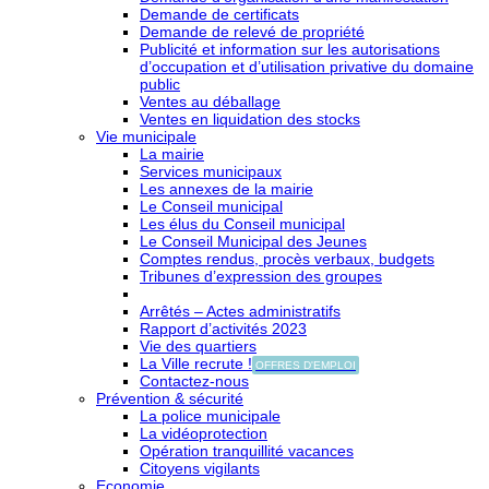
Demande de certificats
Demande de relevé de propriété
Publicité et information sur les autorisations
d’occupation et d’utilisation privative du domaine
public
Ventes au déballage
Ventes en liquidation des stocks
Vie municipale
La mairie
Services municipaux
Les annexes de la mairie
Le Conseil municipal
Les élus du Conseil municipal
Le Conseil Municipal des Jeunes
Comptes rendus, procès verbaux, budgets
Tribunes d’expression des groupes
Arrêtés – Actes administratifs
Rapport d’activités 2023
Vie des quartiers
La Ville recrute !
OFFRES D'EMPLOI
Contactez-nous
Prévention & sécurité
La police municipale
La vidéoprotection
Opération tranquillité vacances
Citoyens vigilants
Economie