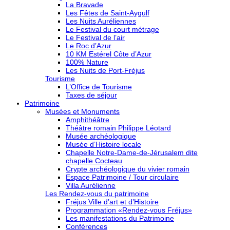
La Bravade
Les Fêtes de Saint-Aygulf
Les Nuits Auréliennes
Le Festival du court métrage
Le Festival de l’air
Le Roc d’Azur
10 KM Estérel Côte d’Azur
100% Nature
Les Nuits de Port-Fréjus
Tourisme
L’Office de Tourisme
Taxes de séjour
Patrimoine
Musées et Monuments
Amphithéâtre
Théâtre romain Philippe Léotard
Musée archéologique
Musée d’Histoire locale
Chapelle Notre-Dame-de-Jérusalem dite
chapelle Cocteau
Crypte archéologique du vivier romain
Espace Patrimoine / Tour circulaire
Villa Aurélienne
Les Rendez-vous du patrimoine
Fréjus Ville d’art et d’Histoire
Programmation «Rendez-vous Fréjus»
Les manifestations du Patrimoine
Conférences