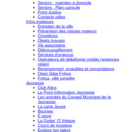
Séniors : maintien à domicile
Séniors : Plan canicule
Point Justice
Contacts utiles
Infos pratiques
Entretien de la ville
Prévention des risques majeurs
Cimetières
Objets trouvés
Vie associative
Débroussaillement
Services d’urgence
Opérateurs de téléphonie mobile (antennes
relais)
Recensement, enquêtes et concertations
Open Data Fréjus
Fréjus, ville jumelée
Jeunesse
Club Ados
Le Point Information Jeunesse
Les activités du Conseil Municipal de la
Jeunesse
La carte Jeune
Bourses
E-sport
La Guitar’ O’ thèque
Cours de musique
Explore ton talent