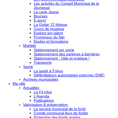
Les activités du Conseil Municipal de la
Jeunesse
La carte Jeune
Bourses
E-sport
La Guitar’ O’ thèque
Cours de musique
Explore ton talent
Promeneur du Net
Etudes et formations
Mobilité
Stationnement sur voirie
Stationnement des parkings à barrières
Stationnement : Utile et pratique !
Transports
Santé
La santé à Fréjus
Défibrillateurs automatisés externes (DAE)
Archives municipales
Ma ville
Actualités
Le Fil infos
L’Agenda
Publications
Valorisation & préservation
Le service municipal de la forêt
Comité communal feux de forêts
Protection des fonds marins