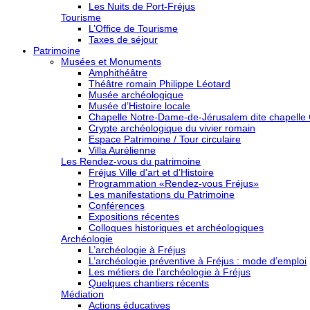
Les Nuits de Port-Fréjus
Tourisme
L’Office de Tourisme
Taxes de séjour
Patrimoine
Musées et Monuments
Amphithéâtre
Théâtre romain Philippe Léotard
Musée archéologique
Musée d’Histoire locale
Chapelle Notre-Dame-de-Jérusalem dite chapelle
Crypte archéologique du vivier romain
Espace Patrimoine / Tour circulaire
Villa Aurélienne
Les Rendez-vous du patrimoine
Fréjus Ville d’art et d’Histoire
Programmation «Rendez-vous Fréjus»
Les manifestations du Patrimoine
Conférences
Expositions récentes
Colloques historiques et archéologiques
Archéologie
L’archéologie à Fréjus
L’archéologie préventive à Fréjus : mode d’emploi
Les métiers de l’archéologie à Fréjus
Quelques chantiers récents
Médiation
Actions éducatives