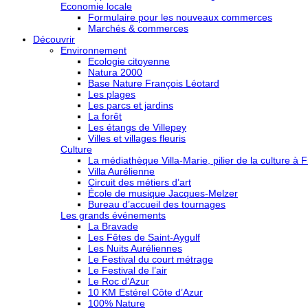
Economie locale
Formulaire pour les nouveaux commerces
Marchés & commerces
Découvrir
Environnement
Ecologie citoyenne
Natura 2000
Base Nature François Léotard
Les plages
Les parcs et jardins
La forêt
Les étangs de Villepey
Villes et villages fleuris
Culture
La médiathèque Villa-Marie, pilier de la culture à F
Villa Aurélienne
Circuit des métiers d’art
École de musique Jacques-Melzer
Bureau d’accueil des tournages
Les grands événements
La Bravade
Les Fêtes de Saint-Aygulf
Les Nuits Auréliennes
Le Festival du court métrage
Le Festival de l’air
Le Roc d’Azur
10 KM Estérel Côte d’Azur
100% Nature