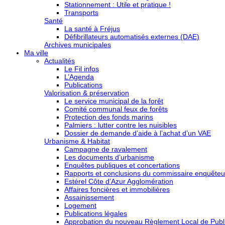
Stationnement : Utile et pratique !
Transports
Santé
La santé à Fréjus
Défibrillateurs automatisés externes (DAE)
Archives municipales
Ma ville
Actualités
Le Fil infos
L’Agenda
Publications
Valorisation & préservation
Le service municipal de la forêt
Comité communal feux de forêts
Protection des fonds marins
Palmiers : lutter contre les nuisibles
Dossier de demande d’aide à l’achat d’un VAE
Urbanisme & Habitat
Campagne de ravalement
Les documents d’urbanisme
Enquêtes publiques et concertations
Rapports et conclusions du commissaire enquêteu
Estérel Côte d’Azur Agglomération
Affaires foncières et immobilières
Assainissement
Logement
Publications légales
Approbation du nouveau Règlement Local de Publi