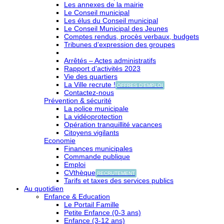
Les annexes de la mairie
Le Conseil municipal
Les élus du Conseil municipal
Le Conseil Municipal des Jeunes
Comptes rendus, procès verbaux, budgets
Tribunes d’expression des groupes
Arrêtés – Actes administratifs
Rapport d’activités 2023
Vie des quartiers
La Ville recrute !
OFFRES D'EMPLOI
Contactez-nous
Prévention & sécurité
La police municipale
La vidéoprotection
Opération tranquillité vacances
Citoyens vigilants
Economie
Finances municipales
Commande publique
Emploi
CVthèque
RECRUTEMENT
Tarifs et taxes des services publics
Au quotidien
Enfance & Education
Le Portail Famille
Petite Enfance (0-3 ans)
Enfance (3-12 ans)