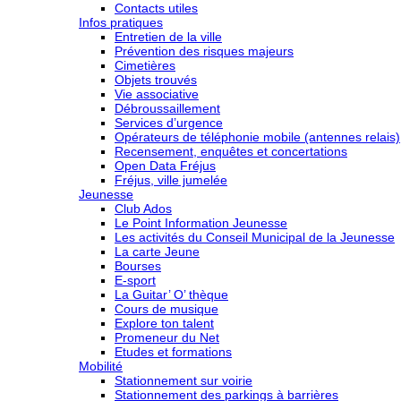
Contacts utiles
Infos pratiques
Entretien de la ville
Prévention des risques majeurs
Cimetières
Objets trouvés
Vie associative
Débroussaillement
Services d’urgence
Opérateurs de téléphonie mobile (antennes relais)
Recensement, enquêtes et concertations
Open Data Fréjus
Fréjus, ville jumelée
Jeunesse
Club Ados
Le Point Information Jeunesse
Les activités du Conseil Municipal de la Jeunesse
La carte Jeune
Bourses
E-sport
La Guitar’ O’ thèque
Cours de musique
Explore ton talent
Promeneur du Net
Etudes et formations
Mobilité
Stationnement sur voirie
Stationnement des parkings à barrières