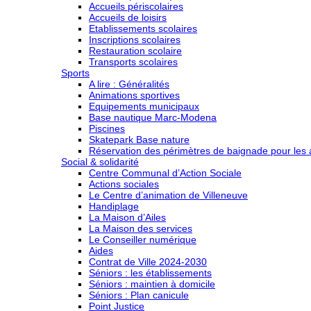
Accueils périscolaires
Accueils de loisirs
Etablissements scolaires
Inscriptions scolaires
Restauration scolaire
Transports scolaires
Sports
A lire : Généralités
Animations sportives
Equipements municipaux
Base nautique Marc-Modena
Piscines
Skatepark Base nature
Réservation des périmètres de baignade pour les a
Social & solidarité
Centre Communal d’Action Sociale
Actions sociales
Le Centre d’animation de Villeneuve
Handiplage
La Maison d’Ailes
La Maison des services
Le Conseiller numérique
Aides
Contrat de Ville 2024-2030
Séniors : les établissements
Séniors : maintien à domicile
Séniors : Plan canicule
Point Justice