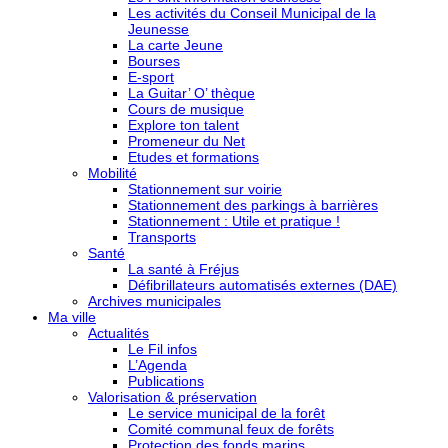
Les activités du Conseil Municipal de la
Jeunesse
La carte Jeune
Bourses
E-sport
La Guitar’ O’ thèque
Cours de musique
Explore ton talent
Promeneur du Net
Etudes et formations
Mobilité
Stationnement sur voirie
Stationnement des parkings à barrières
Stationnement : Utile et pratique !
Transports
Santé
La santé à Fréjus
Défibrillateurs automatisés externes (DAE)
Archives municipales
Ma ville
Actualités
Le Fil infos
L’Agenda
Publications
Valorisation & préservation
Le service municipal de la forêt
Comité communal feux de forêts
Protection des fonds marins