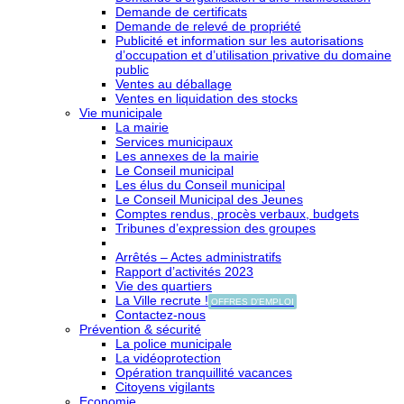
Demande de certificats
Demande de relevé de propriété
Publicité et information sur les autorisations
d’occupation et d’utilisation privative du domaine
public
Ventes au déballage
Ventes en liquidation des stocks
Vie municipale
La mairie
Services municipaux
Les annexes de la mairie
Le Conseil municipal
Les élus du Conseil municipal
Le Conseil Municipal des Jeunes
Comptes rendus, procès verbaux, budgets
Tribunes d’expression des groupes
Arrêtés – Actes administratifs
Rapport d’activités 2023
Vie des quartiers
La Ville recrute !
OFFRES D'EMPLOI
Contactez-nous
Prévention & sécurité
La police municipale
La vidéoprotection
Opération tranquillité vacances
Citoyens vigilants
Economie