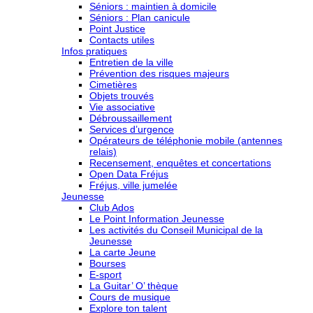
Séniors : maintien à domicile
Séniors : Plan canicule
Point Justice
Contacts utiles
Infos pratiques
Entretien de la ville
Prévention des risques majeurs
Cimetières
Objets trouvés
Vie associative
Débroussaillement
Services d’urgence
Opérateurs de téléphonie mobile (antennes
relais)
Recensement, enquêtes et concertations
Open Data Fréjus
Fréjus, ville jumelée
Jeunesse
Club Ados
Le Point Information Jeunesse
Les activités du Conseil Municipal de la
Jeunesse
La carte Jeune
Bourses
E-sport
La Guitar’ O’ thèque
Cours de musique
Explore ton talent