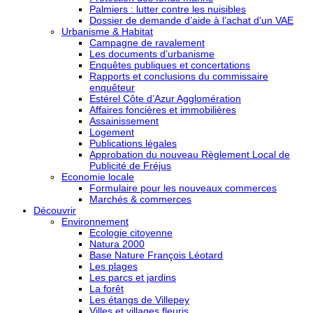
Palmiers : lutter contre les nuisibles
Dossier de demande d’aide à l’achat d’un VAE
Urbanisme & Habitat
Campagne de ravalement
Les documents d’urbanisme
Enquêtes publiques et concertations
Rapports et conclusions du commissaire
enquêteur
Estérel Côte d’Azur Agglomération
Affaires foncières et immobilières
Assainissement
Logement
Publications légales
Approbation du nouveau Règlement Local de
Publicité de Fréjus
Economie locale
Formulaire pour les nouveaux commerces
Marchés & commerces
Découvrir
Environnement
Ecologie citoyenne
Natura 2000
Base Nature François Léotard
Les plages
Les parcs et jardins
La forêt
Les étangs de Villepey
Villes et villages fleuris