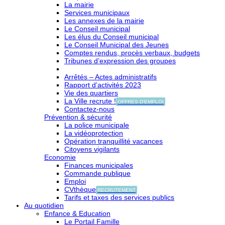
La mairie
Services municipaux
Les annexes de la mairie
Le Conseil municipal
Les élus du Conseil municipal
Le Conseil Municipal des Jeunes
Comptes rendus, procès verbaux, budgets
Tribunes d’expression des groupes
Arrêtés – Actes administratifs
Rapport d’activités 2023
Vie des quartiers
La Ville recrute !
OFFRES D'EMPLOI
Contactez-nous
Prévention & sécurité
La police municipale
La vidéoprotection
Opération tranquillité vacances
Citoyens vigilants
Economie
Finances municipales
Commande publique
Emploi
CVthèque
RECRUTEMENT
Tarifs et taxes des services publics
Au quotidien
Enfance & Education
Le Portail Famille