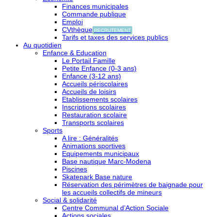
Finances municipales
Commande publique
Emploi
CVthèque
RECRUTEMENT
Tarifs et taxes des services publics
Au quotidien
Enfance & Education
Le Portail Famille
Petite Enfance (0-3 ans)
Enfance (3-12 ans)
Accueils périscolaires
Accueils de loisirs
Etablissements scolaires
Inscriptions scolaires
Restauration scolaire
Transports scolaires
Sports
A lire : Généralités
Animations sportives
Equipements municipaux
Base nautique Marc-Modena
Piscines
Skatepark Base nature
Réservation des périmètres de baignade pour
les accueils collectifs de mineurs
Social & solidarité
Centre Communal d’Action Sociale
Actions sociales