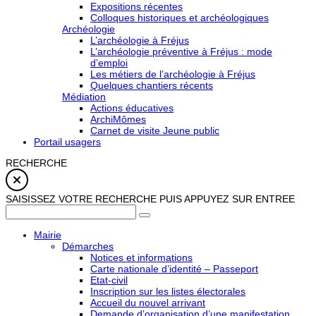
Expositions récentes
Colloques historiques et archéologiques
Archéologie
L’archéologie à Fréjus
L’archéologie préventive à Fréjus : mode
d’emploi
Les métiers de l’archéologie à Fréjus
Quelques chantiers récents
Médiation
Actions éducatives
ArchiMômes
Carnet de visite Jeune public
Portail usagers
RECHERCHE
SAISISSEZ VOTRE RECHERCHE PUIS APPUYEZ SUR ENTREE
Mairie
Démarches
Notices et informations
Carte nationale d’identité – Passeport
Etat-civil
Inscription sur les listes électorales
Accueil du nouvel arrivant
Demande d’organisation d’une manifestation