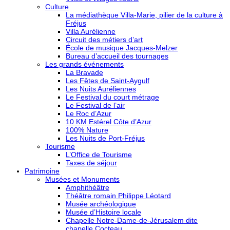
Culture
La médiathèque Villa-Marie, pilier de la culture à
Fréjus
Villa Aurélienne
Circuit des métiers d’art
École de musique Jacques-Melzer
Bureau d’accueil des tournages
Les grands événements
La Bravade
Les Fêtes de Saint-Aygulf
Les Nuits Auréliennes
Le Festival du court métrage
Le Festival de l’air
Le Roc d’Azur
10 KM Estérel Côte d’Azur
100% Nature
Les Nuits de Port-Fréjus
Tourisme
L’Office de Tourisme
Taxes de séjour
Patrimoine
Musées et Monuments
Amphithéâtre
Théâtre romain Philippe Léotard
Musée archéologique
Musée d’Histoire locale
Chapelle Notre-Dame-de-Jérusalem dite
chapelle Cocteau