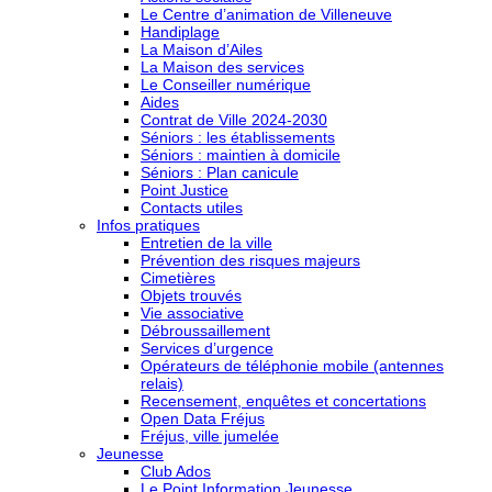
Le Centre d’animation de Villeneuve
Handiplage
La Maison d’Ailes
La Maison des services
Le Conseiller numérique
Aides
Contrat de Ville 2024-2030
Séniors : les établissements
Séniors : maintien à domicile
Séniors : Plan canicule
Point Justice
Contacts utiles
Infos pratiques
Entretien de la ville
Prévention des risques majeurs
Cimetières
Objets trouvés
Vie associative
Débroussaillement
Services d’urgence
Opérateurs de téléphonie mobile (antennes
relais)
Recensement, enquêtes et concertations
Open Data Fréjus
Fréjus, ville jumelée
Jeunesse
Club Ados
Le Point Information Jeunesse