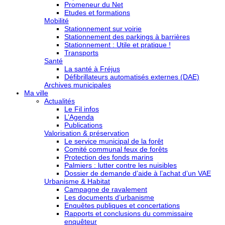
Promeneur du Net
Etudes et formations
Mobilité
Stationnement sur voirie
Stationnement des parkings à barrières
Stationnement : Utile et pratique !
Transports
Santé
La santé à Fréjus
Défibrillateurs automatisés externes (DAE)
Archives municipales
Ma ville
Actualités
Le Fil infos
L’Agenda
Publications
Valorisation & préservation
Le service municipal de la forêt
Comité communal feux de forêts
Protection des fonds marins
Palmiers : lutter contre les nuisibles
Dossier de demande d’aide à l’achat d’un VAE
Urbanisme & Habitat
Campagne de ravalement
Les documents d’urbanisme
Enquêtes publiques et concertations
Rapports et conclusions du commissaire
enquêteur