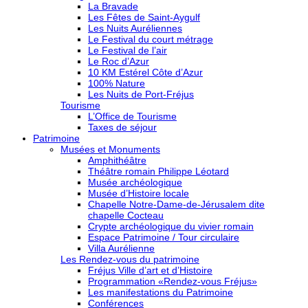
La Bravade
Les Fêtes de Saint-Aygulf
Les Nuits Auréliennes
Le Festival du court métrage
Le Festival de l’air
Le Roc d’Azur
10 KM Estérel Côte d’Azur
100% Nature
Les Nuits de Port-Fréjus
Tourisme
L’Office de Tourisme
Taxes de séjour
Patrimoine
Musées et Monuments
Amphithéâtre
Théâtre romain Philippe Léotard
Musée archéologique
Musée d’Histoire locale
Chapelle Notre-Dame-de-Jérusalem dite
chapelle Cocteau
Crypte archéologique du vivier romain
Espace Patrimoine / Tour circulaire
Villa Aurélienne
Les Rendez-vous du patrimoine
Fréjus Ville d’art et d’Histoire
Programmation «Rendez-vous Fréjus»
Les manifestations du Patrimoine
Conférences