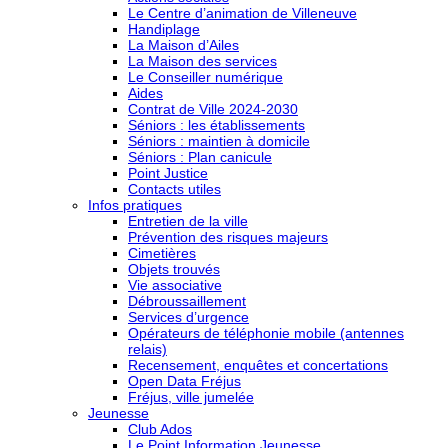
Le Centre d’animation de Villeneuve
Handiplage
La Maison d’Ailes
La Maison des services
Le Conseiller numérique
Aides
Contrat de Ville 2024-2030
Séniors : les établissements
Séniors : maintien à domicile
Séniors : Plan canicule
Point Justice
Contacts utiles
Infos pratiques
Entretien de la ville
Prévention des risques majeurs
Cimetières
Objets trouvés
Vie associative
Débroussaillement
Services d’urgence
Opérateurs de téléphonie mobile (antennes
relais)
Recensement, enquêtes et concertations
Open Data Fréjus
Fréjus, ville jumelée
Jeunesse
Club Ados
Le Point Information Jeunesse