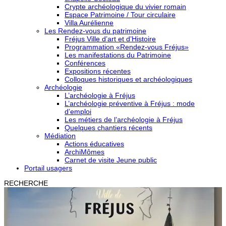
Crypte archéologique du vivier romain
Espace Patrimoine / Tour circulaire
Villa Aurélienne
Les Rendez-vous du patrimoine
Fréjus Ville d’art et d’Histoire
Programmation «Rendez-vous Fréjus»
Les manifestations du Patrimoine
Conférences
Expositions récentes
Colloques historiques et archéologiques
Archéologie
L’archéologie à Fréjus
L’archéologie préventive à Fréjus : mode
d’emploi
Les métiers de l’archéologie à Fréjus
Quelques chantiers récents
Médiation
Actions éducatives
ArchiMômes
Carnet de visite Jeune public
Portail usagers
RECHERCHE