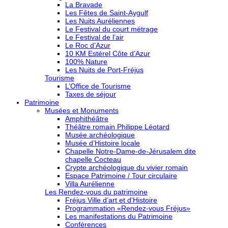
La Bravade
Les Fêtes de Saint-Aygulf
Les Nuits Auréliennes
Le Festival du court métrage
Le Festival de l’air
Le Roc d’Azur
10 KM Estérel Côte d’Azur
100% Nature
Les Nuits de Port-Fréjus
Tourisme
L’Office de Tourisme
Taxes de séjour
Patrimoine
Musées et Monuments
Amphithéâtre
Théâtre romain Philippe Léotard
Musée archéologique
Musée d’Histoire locale
Chapelle Notre-Dame-de-Jérusalem dite
chapelle Cocteau
Crypte archéologique du vivier romain
Espace Patrimoine / Tour circulaire
Villa Aurélienne
Les Rendez-vous du patrimoine
Fréjus Ville d’art et d’Histoire
Programmation «Rendez-vous Fréjus»
Les manifestations du Patrimoine
Conférences