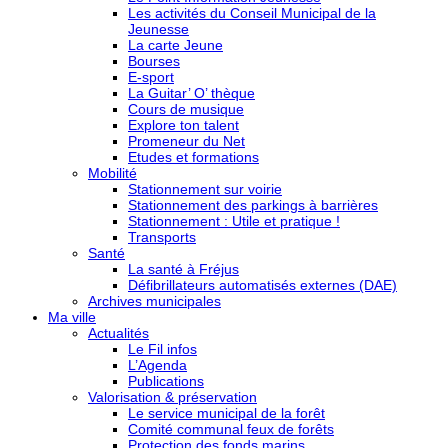
Les activités du Conseil Municipal de la
Jeunesse
La carte Jeune
Bourses
E-sport
La Guitar’ O’ thèque
Cours de musique
Explore ton talent
Promeneur du Net
Etudes et formations
Mobilité
Stationnement sur voirie
Stationnement des parkings à barrières
Stationnement : Utile et pratique !
Transports
Santé
La santé à Fréjus
Défibrillateurs automatisés externes (DAE)
Archives municipales
Ma ville
Actualités
Le Fil infos
L’Agenda
Publications
Valorisation & préservation
Le service municipal de la forêt
Comité communal feux de forêts
Protection des fonds marins