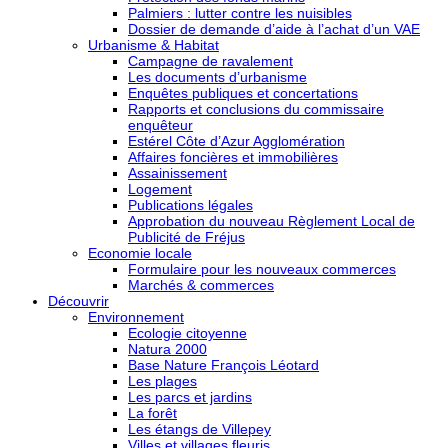
Palmiers : lutter contre les nuisibles
Dossier de demande d’aide à l’achat d’un VAE
Urbanisme & Habitat
Campagne de ravalement
Les documents d’urbanisme
Enquêtes publiques et concertations
Rapports et conclusions du commissaire
enquêteur
Estérel Côte d’Azur Agglomération
Affaires foncières et immobilières
Assainissement
Logement
Publications légales
Approbation du nouveau Règlement Local de
Publicité de Fréjus
Economie locale
Formulaire pour les nouveaux commerces
Marchés & commerces
Découvrir
Environnement
Ecologie citoyenne
Natura 2000
Base Nature François Léotard
Les plages
Les parcs et jardins
La forêt
Les étangs de Villepey
Villes et villages fleuris