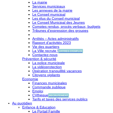
La mairie
Services municipaux
Les annexes de la mairie
Le Conseil municipal
Les élus du Conseil municipal
Le Conseil Municipal des Jeunes
Comptes rendus, procès verbaux, budgets
Tribunes d’expression des groupes
Arrêtés – Actes administratifs
Rapport d’activités 2023
Vie des quartiers
La Ville recrute !
OFFRES D'EMPLOI
Contactez-nous
Prévention & sécurité
La police municipale
La vidéoprotection
Opération tranquillité vacances
Citoyens vigilants
Economie
Finances municipales
Commande publique
Emploi
CVthèque
RECRUTEMENT
Tarifs et taxes des services publics
Au quotidien
Enfance & Education
Le Portail Famille