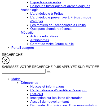
Expositions récentes
Colloques historiques et archéologiques
Archéologie
L’archéologie à Fréjus
L’archéologie préventive à Fréjus : mode
d’emploi
Les métiers de l’archéologie à Fréjus
Quelques chantiers récents
Médiation
Actions éducatives
ArchiMômes
Carnet de visite Jeune public
Portail usagers
RECHERCHE
SAISISSEZ VOTRE RECHERCHE PUIS APPUYEZ SUR ENTREE
Mairie
Démarches
Notices et informations
Carte nationale d’identité – Passeport
Etat-civil
Inscription sur les listes électorales
Accueil du nouvel arrivant
Demande d’organisation d’une manifestation