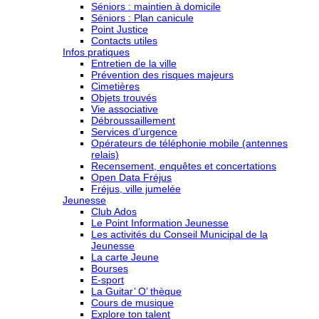
Séniors : maintien à domicile
Séniors : Plan canicule
Point Justice
Contacts utiles
Infos pratiques
Entretien de la ville
Prévention des risques majeurs
Cimetières
Objets trouvés
Vie associative
Débroussaillement
Services d’urgence
Opérateurs de téléphonie mobile (antennes
relais)
Recensement, enquêtes et concertations
Open Data Fréjus
Fréjus, ville jumelée
Jeunesse
Club Ados
Le Point Information Jeunesse
Les activités du Conseil Municipal de la
Jeunesse
La carte Jeune
Bourses
E-sport
La Guitar’ O’ thèque
Cours de musique
Explore ton talent