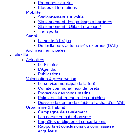
Promeneur du Net
Etudes et formations
Mobilité
Stationnement sur voirie
Stationnement des parkings à barrières
Stationnement : Utile et pratique !
Transports
Santé
La santé à Fréjus
Défibrillateurs automatisés externes (DAE)
Archives municipales
Ma ville
Actualités
Le Fil infos
L’Agenda
Publications
Valorisation & préservation
Le service municipal de la forêt
Comité communal feux de forêts
Protection des fonds marins
Palmiers : lutter contre les nuisibles
Dossier de demande d’aide à l’achat d’un VAE
Urbanisme & Habitat
Campagne de ravalement
Les documents d’urbanisme
Enquêtes publiques et concertations
Rapports et conclusions du commissaire
enquêteur