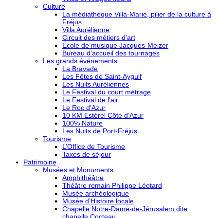
Culture
La médiathèque Villa-Marie, pilier de la culture à
Fréjus
Villa Aurélienne
Circuit des métiers d’art
École de musique Jacques-Melzer
Bureau d’accueil des tournages
Les grands événements
La Bravade
Les Fêtes de Saint-Aygulf
Les Nuits Auréliennes
Le Festival du court métrage
Le Festival de l’air
Le Roc d’Azur
10 KM Estérel Côte d’Azur
100% Nature
Les Nuits de Port-Fréjus
Tourisme
L’Office de Tourisme
Taxes de séjour
Patrimoine
Musées et Monuments
Amphithéâtre
Théâtre romain Philippe Léotard
Musée archéologique
Musée d’Histoire locale
Chapelle Notre-Dame-de-Jérusalem dite
chapelle Cocteau