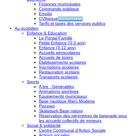
Finances municipales
Commande publique
Emploi
CVthèque
RECRUTEMENT
Tarifs et taxes des services publics
Au quotidien
Enfance & Education
Le Portail Famille
Petite Enfance (0-3 ans)
Enfance (3-12 ans)
Accueils périscolaires
Accueils de loisirs
Etablissements scolaires
Inscriptions scolaires
Restauration scolaire
Transports scolaires
Sports
A lire : Généralités
Animations sportives
Equipements municipaux
Base nautique Marc-Modena
Piscines
Skatepark Base nature
Réservation des périmètres de baignade pour
les accueils collectifs de mineurs
Social & solidarité
Centre Communal d’Action Sociale
Actions sociales