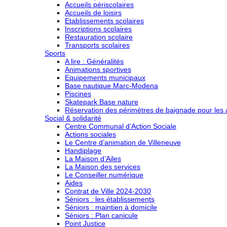
Accueils périscolaires
Accueils de loisirs
Etablissements scolaires
Inscriptions scolaires
Restauration scolaire
Transports scolaires
Sports
A lire : Généralités
Animations sportives
Equipements municipaux
Base nautique Marc-Modena
Piscines
Skatepark Base nature
Réservation des périmètres de baignade pour les a
Social & solidarité
Centre Communal d’Action Sociale
Actions sociales
Le Centre d’animation de Villeneuve
Handiplage
La Maison d’Ailes
La Maison des services
Le Conseiller numérique
Aides
Contrat de Ville 2024-2030
Séniors : les établissements
Séniors : maintien à domicile
Séniors : Plan canicule
Point Justice