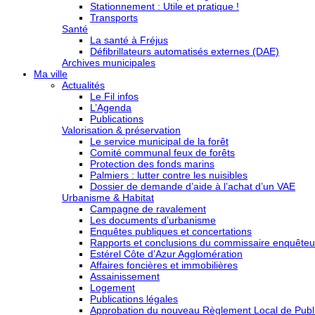
Stationnement : Utile et pratique !
Transports
Santé
La santé à Fréjus
Défibrillateurs automatisés externes (DAE)
Archives municipales
Ma ville
Actualités
Le Fil infos
L’Agenda
Publications
Valorisation & préservation
Le service municipal de la forêt
Comité communal feux de forêts
Protection des fonds marins
Palmiers : lutter contre les nuisibles
Dossier de demande d’aide à l’achat d’un VAE
Urbanisme & Habitat
Campagne de ravalement
Les documents d’urbanisme
Enquêtes publiques et concertations
Rapports et conclusions du commissaire enquêteu
Estérel Côte d’Azur Agglomération
Affaires foncières et immobilières
Assainissement
Logement
Publications légales
Approbation du nouveau Règlement Local de Publi