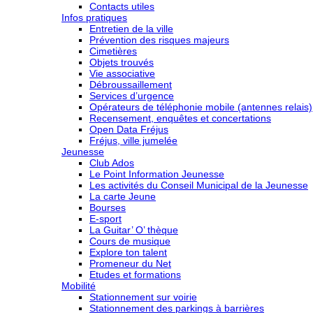
Contacts utiles
Infos pratiques
Entretien de la ville
Prévention des risques majeurs
Cimetières
Objets trouvés
Vie associative
Débroussaillement
Services d’urgence
Opérateurs de téléphonie mobile (antennes relais)
Recensement, enquêtes et concertations
Open Data Fréjus
Fréjus, ville jumelée
Jeunesse
Club Ados
Le Point Information Jeunesse
Les activités du Conseil Municipal de la Jeunesse
La carte Jeune
Bourses
E-sport
La Guitar’ O’ thèque
Cours de musique
Explore ton talent
Promeneur du Net
Etudes et formations
Mobilité
Stationnement sur voirie
Stationnement des parkings à barrières