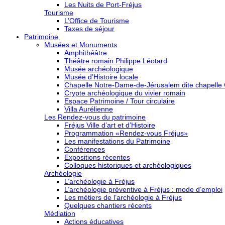
Les Nuits de Port-Fréjus
Tourisme
L’Office de Tourisme
Taxes de séjour
Patrimoine
Musées et Monuments
Amphithéâtre
Théâtre romain Philippe Léotard
Musée archéologique
Musée d’Histoire locale
Chapelle Notre-Dame-de-Jérusalem dite chapelle
Crypte archéologique du vivier romain
Espace Patrimoine / Tour circulaire
Villa Aurélienne
Les Rendez-vous du patrimoine
Fréjus Ville d’art et d’Histoire
Programmation «Rendez-vous Fréjus»
Les manifestations du Patrimoine
Conférences
Expositions récentes
Colloques historiques et archéologiques
Archéologie
L’archéologie à Fréjus
L’archéologie préventive à Fréjus : mode d’emploi
Les métiers de l’archéologie à Fréjus
Quelques chantiers récents
Médiation
Actions éducatives