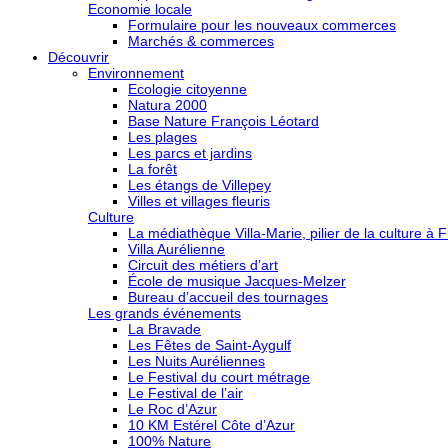
Economie locale
Formulaire pour les nouveaux commerces
Marchés & commerces
Découvrir
Environnement
Ecologie citoyenne
Natura 2000
Base Nature François Léotard
Les plages
Les parcs et jardins
La forêt
Les étangs de Villepey
Villes et villages fleuris
Culture
La médiathèque Villa-Marie, pilier de la culture à F
Villa Aurélienne
Circuit des métiers d’art
École de musique Jacques-Melzer
Bureau d’accueil des tournages
Les grands événements
La Bravade
Les Fêtes de Saint-Aygulf
Les Nuits Auréliennes
Le Festival du court métrage
Le Festival de l’air
Le Roc d’Azur
10 KM Estérel Côte d’Azur
100% Nature