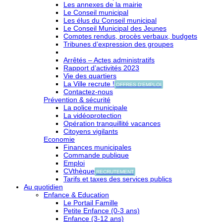
Les annexes de la mairie
Le Conseil municipal
Les élus du Conseil municipal
Le Conseil Municipal des Jeunes
Comptes rendus, procès verbaux, budgets
Tribunes d’expression des groupes
Arrêtés – Actes administratifs
Rapport d’activités 2023
Vie des quartiers
La Ville recrute !
OFFRES D'EMPLOI
Contactez-nous
Prévention & sécurité
La police municipale
La vidéoprotection
Opération tranquillité vacances
Citoyens vigilants
Economie
Finances municipales
Commande publique
Emploi
CVthèque
RECRUTEMENT
Tarifs et taxes des services publics
Au quotidien
Enfance & Education
Le Portail Famille
Petite Enfance (0-3 ans)
Enfance (3-12 ans)