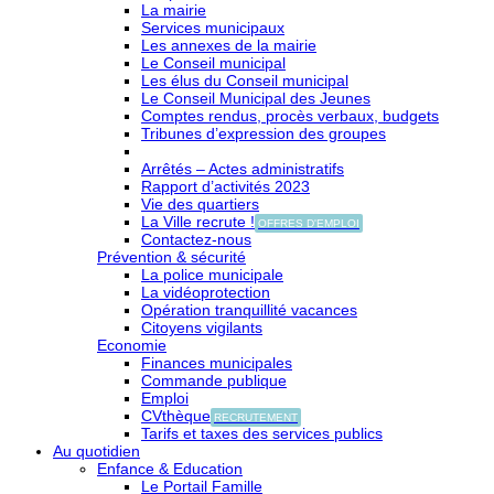
La mairie
Services municipaux
Les annexes de la mairie
Le Conseil municipal
Les élus du Conseil municipal
Le Conseil Municipal des Jeunes
Comptes rendus, procès verbaux, budgets
Tribunes d’expression des groupes
Arrêtés – Actes administratifs
Rapport d’activités 2023
Vie des quartiers
La Ville recrute !
OFFRES D'EMPLOI
Contactez-nous
Prévention & sécurité
La police municipale
La vidéoprotection
Opération tranquillité vacances
Citoyens vigilants
Economie
Finances municipales
Commande publique
Emploi
CVthèque
RECRUTEMENT
Tarifs et taxes des services publics
Au quotidien
Enfance & Education
Le Portail Famille