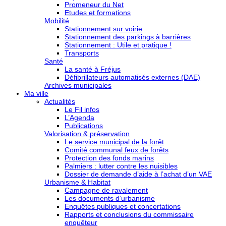
Promeneur du Net
Etudes et formations
Mobilité
Stationnement sur voirie
Stationnement des parkings à barrières
Stationnement : Utile et pratique !
Transports
Santé
La santé à Fréjus
Défibrillateurs automatisés externes (DAE)
Archives municipales
Ma ville
Actualités
Le Fil infos
L’Agenda
Publications
Valorisation & préservation
Le service municipal de la forêt
Comité communal feux de forêts
Protection des fonds marins
Palmiers : lutter contre les nuisibles
Dossier de demande d’aide à l’achat d’un VAE
Urbanisme & Habitat
Campagne de ravalement
Les documents d’urbanisme
Enquêtes publiques et concertations
Rapports et conclusions du commissaire
enquêteur