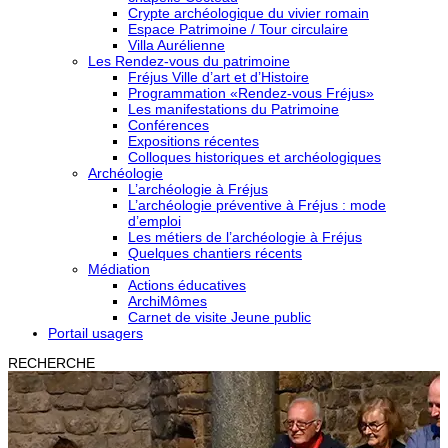
Crypte archéologique du vivier romain
Espace Patrimoine / Tour circulaire
Villa Aurélienne
Les Rendez-vous du patrimoine
Fréjus Ville d’art et d’Histoire
Programmation «Rendez-vous Fréjus»
Les manifestations du Patrimoine
Conférences
Expositions récentes
Colloques historiques et archéologiques
Archéologie
L’archéologie à Fréjus
L’archéologie préventive à Fréjus : mode
d’emploi
Les métiers de l’archéologie à Fréjus
Quelques chantiers récents
Médiation
Actions éducatives
ArchiMômes
Carnet de visite Jeune public
Portail usagers
RECHERCHE