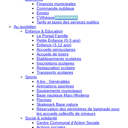
Finances municipales
Commande publique
Emploi
CVthèque
RECRUTEMENT
Tarifs et taxes des services publics
Au quotidien
Enfance & Education
Le Portail Famille
Petite Enfance (0-3 ans)
Enfance (3-12 ans)
Accueils périscolaires
Accueils de loisirs
Etablissements scolaires
Inscriptions scolaires
Restauration scolaire
Transports scolaires
Sports
A lire : Généralités
Animations sportives
Equipements municipaux
Base nautique Marc-Modena
Piscines
Skatepark Base nature
Réservation des périmètres de baignade pour
les accueils collectifs de mineurs
Social & solidarité
Centre Communal d’Action Sociale
Actions sociales