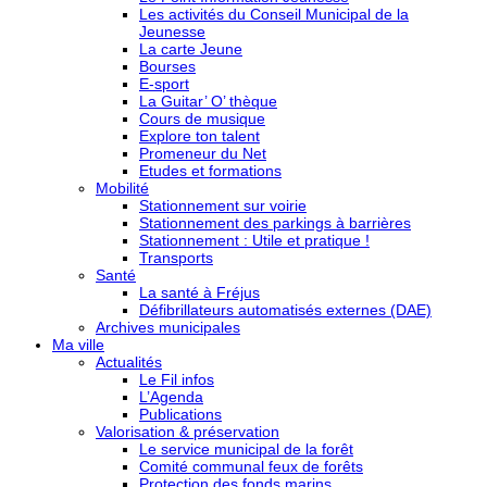
Les activités du Conseil Municipal de la
Jeunesse
La carte Jeune
Bourses
E-sport
La Guitar’ O’ thèque
Cours de musique
Explore ton talent
Promeneur du Net
Etudes et formations
Mobilité
Stationnement sur voirie
Stationnement des parkings à barrières
Stationnement : Utile et pratique !
Transports
Santé
La santé à Fréjus
Défibrillateurs automatisés externes (DAE)
Archives municipales
Ma ville
Actualités
Le Fil infos
L’Agenda
Publications
Valorisation & préservation
Le service municipal de la forêt
Comité communal feux de forêts
Protection des fonds marins