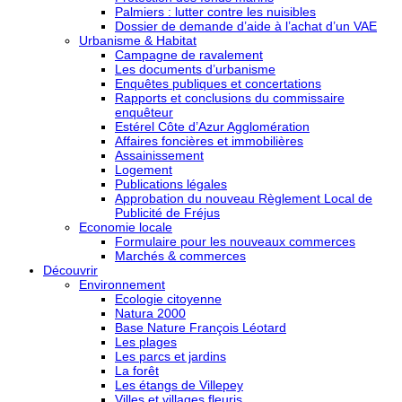
Palmiers : lutter contre les nuisibles
Dossier de demande d’aide à l’achat d’un VAE
Urbanisme & Habitat
Campagne de ravalement
Les documents d’urbanisme
Enquêtes publiques et concertations
Rapports et conclusions du commissaire
enquêteur
Estérel Côte d’Azur Agglomération
Affaires foncières et immobilières
Assainissement
Logement
Publications légales
Approbation du nouveau Règlement Local de
Publicité de Fréjus
Economie locale
Formulaire pour les nouveaux commerces
Marchés & commerces
Découvrir
Environnement
Ecologie citoyenne
Natura 2000
Base Nature François Léotard
Les plages
Les parcs et jardins
La forêt
Les étangs de Villepey
Villes et villages fleuris