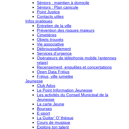
Séniors : maintien à domicile
Séniors : Plan canicule
Point Justice
Contacts utiles
Infos pratiques
Entretien de la ville
Prévention des risques majeurs
Cimetières
Objets trouvés
Vie associative
Débroussaillement
Services d’urgence
Opérateurs de téléphonie mobile (antennes
relais)
Recensement, enquêtes et concertations
Open Data Fréjus
Fréjus, ville jumelée
Jeunesse
Club Ados
Le Point Information Jeunesse
Les activités du Conseil Municipal de la
Jeunesse
La carte Jeune
Bourses
E-sport
La Guitar’ O’ thèque
Cours de musique
Explore ton talent