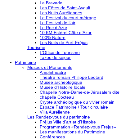
La Bravade
Les Fêtes de Saint-Aygulf
Les Nuits Auréliennes
Le Festival du court métrage
Le Festival de l’air
Le Roc d’Azur
10 KM Estérel Côte d’Azur
100% Nature
Les Nuits de Port-Fréjus
Tourisme
L’Office de Tourisme
Taxes de séjour
Patrimoine
Musées et Monuments
Amphithéâtre
Théâtre romain Philippe Léotard
Musée archéologique
Musée d’Histoire locale
Chapelle Notre-Dame-de-Jérusalem dite
chapelle Cocteau
Crypte archéologique du vivier romain
Espace Patrimoine / Tour circulaire
Villa Aurélienne
Les Rendez-vous du patrimoine
Fréjus Ville d’art et d’Histoire
Programmation «Rendez-vous Fréjus»
Les manifestations du Patrimoine
Conférences