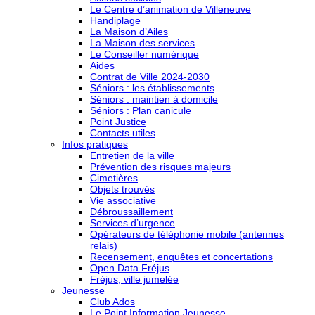
Le Centre d’animation de Villeneuve
Handiplage
La Maison d’Ailes
La Maison des services
Le Conseiller numérique
Aides
Contrat de Ville 2024-2030
Séniors : les établissements
Séniors : maintien à domicile
Séniors : Plan canicule
Point Justice
Contacts utiles
Infos pratiques
Entretien de la ville
Prévention des risques majeurs
Cimetières
Objets trouvés
Vie associative
Débroussaillement
Services d’urgence
Opérateurs de téléphonie mobile (antennes
relais)
Recensement, enquêtes et concertations
Open Data Fréjus
Fréjus, ville jumelée
Jeunesse
Club Ados
Le Point Information Jeunesse