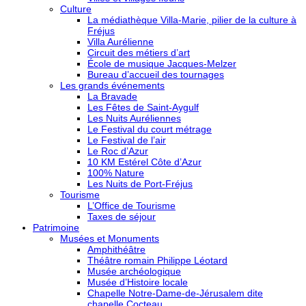
Culture
La médiathèque Villa-Marie, pilier de la culture à
Fréjus
Villa Aurélienne
Circuit des métiers d’art
École de musique Jacques-Melzer
Bureau d’accueil des tournages
Les grands événements
La Bravade
Les Fêtes de Saint-Aygulf
Les Nuits Auréliennes
Le Festival du court métrage
Le Festival de l’air
Le Roc d’Azur
10 KM Estérel Côte d’Azur
100% Nature
Les Nuits de Port-Fréjus
Tourisme
L’Office de Tourisme
Taxes de séjour
Patrimoine
Musées et Monuments
Amphithéâtre
Théâtre romain Philippe Léotard
Musée archéologique
Musée d’Histoire locale
Chapelle Notre-Dame-de-Jérusalem dite
chapelle Cocteau