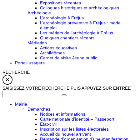
Expositions récentes
Colloques historiques et archéologiques
Archéologie
L’archéologie à Fréjus
L’archéologie préventive à Fréjus : mode
d’emploi
Les métiers de l’archéologie à Fréjus
Quelques chantiers récents
Médiation
Actions éducatives
ArchiMômes
Carnet de visite Jeune public
Portail usagers
RECHERCHE
SAISISSEZ VOTRE RECHERCHE PUIS APPUYEZ SUR ENTREE
Mairie
Démarches
Notices et informations
Carte nationale d’identité – Passeport
Etat-civil
Inscription sur les listes électorales
Accueil du nouvel arrivant
Demande d’organisation d’une manifestation