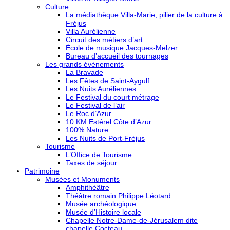
Culture
La médiathèque Villa-Marie, pilier de la culture à
Fréjus
Villa Aurélienne
Circuit des métiers d’art
École de musique Jacques-Melzer
Bureau d’accueil des tournages
Les grands événements
La Bravade
Les Fêtes de Saint-Aygulf
Les Nuits Auréliennes
Le Festival du court métrage
Le Festival de l’air
Le Roc d’Azur
10 KM Estérel Côte d’Azur
100% Nature
Les Nuits de Port-Fréjus
Tourisme
L’Office de Tourisme
Taxes de séjour
Patrimoine
Musées et Monuments
Amphithéâtre
Théâtre romain Philippe Léotard
Musée archéologique
Musée d’Histoire locale
Chapelle Notre-Dame-de-Jérusalem dite
chapelle Cocteau