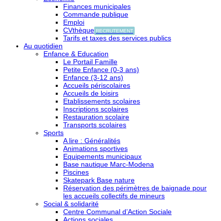
Finances municipales
Commande publique
Emploi
CVthèque
RECRUTEMENT
Tarifs et taxes des services publics
Au quotidien
Enfance & Education
Le Portail Famille
Petite Enfance (0-3 ans)
Enfance (3-12 ans)
Accueils périscolaires
Accueils de loisirs
Etablissements scolaires
Inscriptions scolaires
Restauration scolaire
Transports scolaires
Sports
A lire : Généralités
Animations sportives
Equipements municipaux
Base nautique Marc-Modena
Piscines
Skatepark Base nature
Réservation des périmètres de baignade pour
les accueils collectifs de mineurs
Social & solidarité
Centre Communal d’Action Sociale
Actions sociales