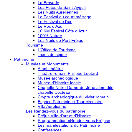
La Bravade
Les Fêtes de Saint-Aygulf
Les Nuits Auréliennes
Le Festival du court métrage
Le Festival de l’air
Le Roc d’Azur
10 KM Estérel Côte d’Azur
100% Nature
Les Nuits de Port-Fréjus
Tourisme
L’Office de Tourisme
Taxes de séjour
Patrimoine
Musées et Monuments
Amphithéâtre
Théâtre romain Philippe Léotard
Musée archéologique
Musée d’Histoire locale
Chapelle Notre-Dame-de-Jérusalem dite
chapelle Cocteau
Crypte archéologique du vivier romain
Espace Patrimoine / Tour circulaire
Villa Aurélienne
Les Rendez-vous du patrimoine
Fréjus Ville d’art et d’Histoire
Programmation «Rendez-vous Fréjus»
Les manifestations du Patrimoine
Conférences