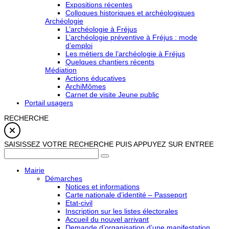
Expositions récentes
Colloques historiques et archéologiques
Archéologie
L’archéologie à Fréjus
L’archéologie préventive à Fréjus : mode
d’emploi
Les métiers de l’archéologie à Fréjus
Quelques chantiers récents
Médiation
Actions éducatives
ArchiMômes
Carnet de visite Jeune public
Portail usagers
RECHERCHE
SAISISSEZ VOTRE RECHERCHE PUIS APPUYEZ SUR ENTREE
Mairie
Démarches
Notices et informations
Carte nationale d’identité – Passeport
Etat-civil
Inscription sur les listes électorales
Accueil du nouvel arrivant
Demande d’organisation d’une manifestation