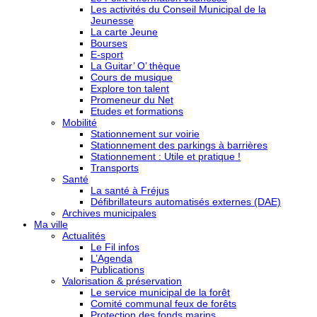
Les activités du Conseil Municipal de la
Jeunesse
La carte Jeune
Bourses
E-sport
La Guitar’ O’ thèque
Cours de musique
Explore ton talent
Promeneur du Net
Etudes et formations
Mobilité
Stationnement sur voirie
Stationnement des parkings à barrières
Stationnement : Utile et pratique !
Transports
Santé
La santé à Fréjus
Défibrillateurs automatisés externes (DAE)
Archives municipales
Ma ville
Actualités
Le Fil infos
L’Agenda
Publications
Valorisation & préservation
Le service municipal de la forêt
Comité communal feux de forêts
Protection des fonds marins