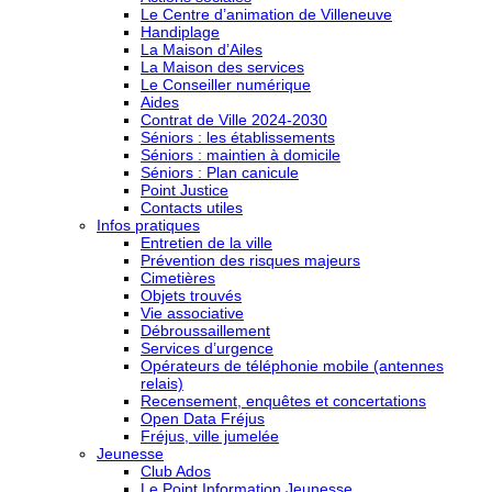
Le Centre d’animation de Villeneuve
Handiplage
La Maison d’Ailes
La Maison des services
Le Conseiller numérique
Aides
Contrat de Ville 2024-2030
Séniors : les établissements
Séniors : maintien à domicile
Séniors : Plan canicule
Point Justice
Contacts utiles
Infos pratiques
Entretien de la ville
Prévention des risques majeurs
Cimetières
Objets trouvés
Vie associative
Débroussaillement
Services d’urgence
Opérateurs de téléphonie mobile (antennes
relais)
Recensement, enquêtes et concertations
Open Data Fréjus
Fréjus, ville jumelée
Jeunesse
Club Ados
Le Point Information Jeunesse