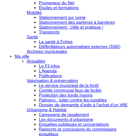
Promeneur du Net
Etudes et formations
Mobilité
Stationnement sur voirie
Stationnement des parkings à barrières
Stationnement : Utile et pratique !
Transports
Santé
La santé à Fréjus
Défibrillateurs automatisés externes (DAE)
Archives municipales
Ma ville
Actualités
Le Fil infos
L’Agenda
Publications
Valorisation & préservation
Le service municipal de la forêt
Comité communal feux de forêts
Protection des fonds marins
Palmiers : lutter contre les nuisibles
Dossier de demande d’aide à l’achat d’un VAE
Urbanisme & Habitat
Campagne de ravalement
Les documents d’urbanisme
Enquêtes publiques et concertations
Rapports et conclusions du commissaire
enquêteur