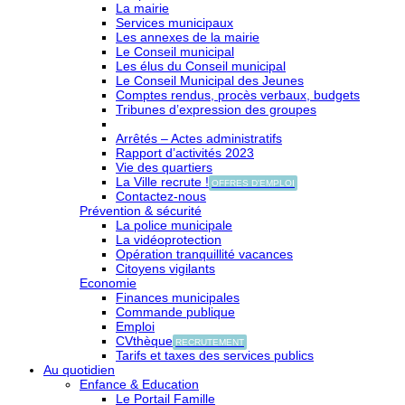
La mairie
Services municipaux
Les annexes de la mairie
Le Conseil municipal
Les élus du Conseil municipal
Le Conseil Municipal des Jeunes
Comptes rendus, procès verbaux, budgets
Tribunes d’expression des groupes
Arrêtés – Actes administratifs
Rapport d’activités 2023
Vie des quartiers
La Ville recrute !
OFFRES D'EMPLOI
Contactez-nous
Prévention & sécurité
La police municipale
La vidéoprotection
Opération tranquillité vacances
Citoyens vigilants
Economie
Finances municipales
Commande publique
Emploi
CVthèque
RECRUTEMENT
Tarifs et taxes des services publics
Au quotidien
Enfance & Education
Le Portail Famille