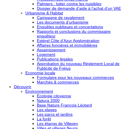
Palmiers : lutter contre les nuisibles
Dossier de demande d’aide à l’achat d’un VAE
Urbanisme & Habitat
Campagne de ravalement
Les documents d’urbanisme
Enquêtes publiques et concertations
Rapports et conclusions du commissaire
enquêteur
Estérel Côte d’Azur Agglomération
Affaires foncières et immobilières
Assainissement
Logement
Publications légales
Approbation du nouveau Règlement Local de
Publicité de Fréjus
Economie locale
Formulaire pour les nouveaux commerces
Marchés & commerces
Découvrir
Environnement
Ecologie citoyenne
Natura 2000
Base Nature François Léotard
Les plages
Les parcs et jardins
La forêt
Les étangs de Villepey
Villes et villages fleuris