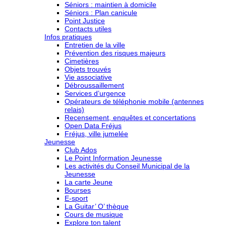
Séniors : maintien à domicile
Séniors : Plan canicule
Point Justice
Contacts utiles
Infos pratiques
Entretien de la ville
Prévention des risques majeurs
Cimetières
Objets trouvés
Vie associative
Débroussaillement
Services d’urgence
Opérateurs de téléphonie mobile (antennes
relais)
Recensement, enquêtes et concertations
Open Data Fréjus
Fréjus, ville jumelée
Jeunesse
Club Ados
Le Point Information Jeunesse
Les activités du Conseil Municipal de la
Jeunesse
La carte Jeune
Bourses
E-sport
La Guitar’ O’ thèque
Cours de musique
Explore ton talent