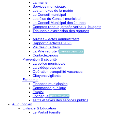
La mairie
Services municipaux
Les annexes de la mairie
Le Conseil municipal
Les élus du Conseil municipal
Le Conseil Municipal des Jeunes
Comptes rendus, procès verbaux, budgets
Tribunes d’expression des groupes
Arrêtés – Actes administratifs
Rapport d’activités 2023
Vie des quartiers
La Ville recrute !
OFFRES D'EMPLOI
Contactez-nous
Prévention & sécurité
La police municipale
La vidéoprotection
Opération tranquillité vacances
Citoyens vigilants
Economie
Finances municipales
Commande publique
Emploi
CVthèque
RECRUTEMENT
Tarifs et taxes des services publics
Au quotidien
Enfance & Education
Le Portail Famille