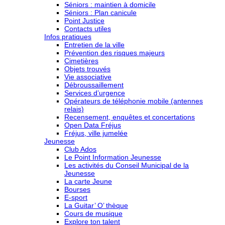
Séniors : maintien à domicile
Séniors : Plan canicule
Point Justice
Contacts utiles
Infos pratiques
Entretien de la ville
Prévention des risques majeurs
Cimetières
Objets trouvés
Vie associative
Débroussaillement
Services d’urgence
Opérateurs de téléphonie mobile (antennes
relais)
Recensement, enquêtes et concertations
Open Data Fréjus
Fréjus, ville jumelée
Jeunesse
Club Ados
Le Point Information Jeunesse
Les activités du Conseil Municipal de la
Jeunesse
La carte Jeune
Bourses
E-sport
La Guitar’ O’ thèque
Cours de musique
Explore ton talent