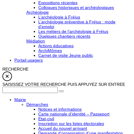
Expositions récentes
Colloques historiques et archéologiques
Archéologie
L’archéologie à Fréjus
L’archéologie préventive à Fréjus : mode
d’emploi
Les métiers de l’archéologie à Fréjus
Quelques chantiers récents
Médiation
Actions éducatives
ArchiMômes
Carnet de visite Jeune public
Portail usagers
RECHERCHE
SAISISSEZ VOTRE RECHERCHE PUIS APPUYEZ SUR ENTREE
Mairie
Démarches
Notices et informations
Carte nationale d’identité – Passeport
Etat-civil
Inscription sur les listes électorales
Accueil du nouvel arrivant
Demande d’organisation d’une manifestation