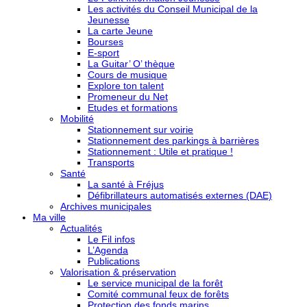
Les activités du Conseil Municipal de la
Jeunesse
La carte Jeune
Bourses
E-sport
La Guitar’ O’ thèque
Cours de musique
Explore ton talent
Promeneur du Net
Etudes et formations
Mobilité
Stationnement sur voirie
Stationnement des parkings à barrières
Stationnement : Utile et pratique !
Transports
Santé
La santé à Fréjus
Défibrillateurs automatisés externes (DAE)
Archives municipales
Ma ville
Actualités
Le Fil infos
L’Agenda
Publications
Valorisation & préservation
Le service municipal de la forêt
Comité communal feux de forêts
Protection des fonds marins