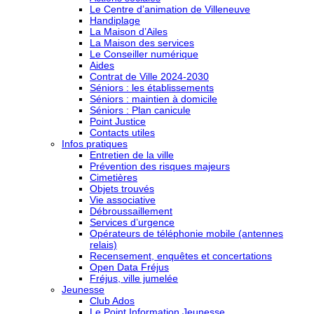
Le Centre d’animation de Villeneuve
Handiplage
La Maison d’Ailes
La Maison des services
Le Conseiller numérique
Aides
Contrat de Ville 2024-2030
Séniors : les établissements
Séniors : maintien à domicile
Séniors : Plan canicule
Point Justice
Contacts utiles
Infos pratiques
Entretien de la ville
Prévention des risques majeurs
Cimetières
Objets trouvés
Vie associative
Débroussaillement
Services d’urgence
Opérateurs de téléphonie mobile (antennes
relais)
Recensement, enquêtes et concertations
Open Data Fréjus
Fréjus, ville jumelée
Jeunesse
Club Ados
Le Point Information Jeunesse