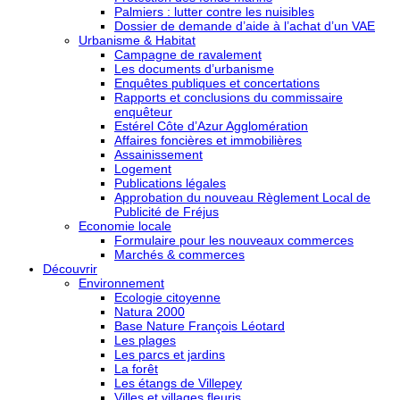
Palmiers : lutter contre les nuisibles
Dossier de demande d’aide à l’achat d’un VAE
Urbanisme & Habitat
Campagne de ravalement
Les documents d’urbanisme
Enquêtes publiques et concertations
Rapports et conclusions du commissaire
enquêteur
Estérel Côte d’Azur Agglomération
Affaires foncières et immobilières
Assainissement
Logement
Publications légales
Approbation du nouveau Règlement Local de
Publicité de Fréjus
Economie locale
Formulaire pour les nouveaux commerces
Marchés & commerces
Découvrir
Environnement
Ecologie citoyenne
Natura 2000
Base Nature François Léotard
Les plages
Les parcs et jardins
La forêt
Les étangs de Villepey
Villes et villages fleuris