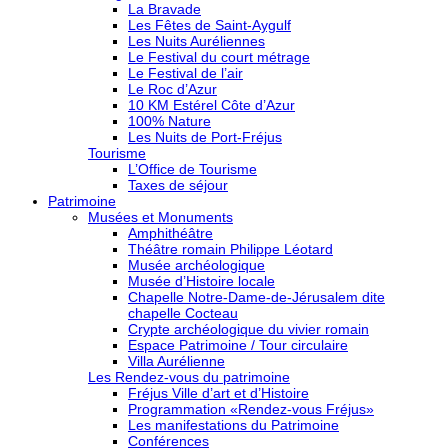
La Bravade
Les Fêtes de Saint-Aygulf
Les Nuits Auréliennes
Le Festival du court métrage
Le Festival de l’air
Le Roc d’Azur
10 KM Estérel Côte d’Azur
100% Nature
Les Nuits de Port-Fréjus
Tourisme
L’Office de Tourisme
Taxes de séjour
Patrimoine
Musées et Monuments
Amphithéâtre
Théâtre romain Philippe Léotard
Musée archéologique
Musée d’Histoire locale
Chapelle Notre-Dame-de-Jérusalem dite
chapelle Cocteau
Crypte archéologique du vivier romain
Espace Patrimoine / Tour circulaire
Villa Aurélienne
Les Rendez-vous du patrimoine
Fréjus Ville d’art et d’Histoire
Programmation «Rendez-vous Fréjus»
Les manifestations du Patrimoine
Conférences