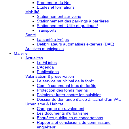
Promeneur du Net
Etudes et formations
Mobilité
Stationnement sur voirie
Stationnement des parkings à barrières
Stationnement : Utile et pratique !
Transports
Santé
La santé à Fréjus
Défibrillateurs automatisés externes (DAE)
Archives municipales
Ma ville
Actualités
Le Fil infos
L’Agenda
Publications
Valorisation & préservation
Le service municipal de la forêt
Comité communal feux de forêts
Protection des fonds marins
Palmiers : lutter contre les nuisibles
Dossier de demande d’aide à l’achat d’un VAE
Urbanisme & Habitat
Campagne de ravalement
Les documents d’urbanisme
Enquêtes publiques et concertations
Rapports et conclusions du commissaire
enquêteur