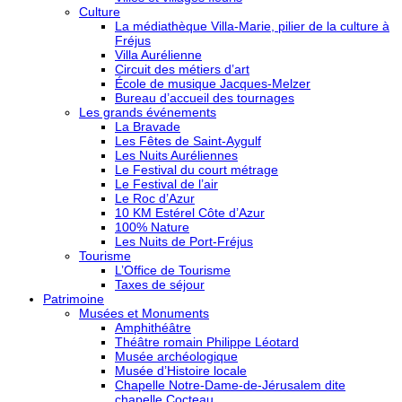
Culture
La médiathèque Villa-Marie, pilier de la culture à
Fréjus
Villa Aurélienne
Circuit des métiers d’art
École de musique Jacques-Melzer
Bureau d’accueil des tournages
Les grands événements
La Bravade
Les Fêtes de Saint-Aygulf
Les Nuits Auréliennes
Le Festival du court métrage
Le Festival de l’air
Le Roc d’Azur
10 KM Estérel Côte d’Azur
100% Nature
Les Nuits de Port-Fréjus
Tourisme
L’Office de Tourisme
Taxes de séjour
Patrimoine
Musées et Monuments
Amphithéâtre
Théâtre romain Philippe Léotard
Musée archéologique
Musée d’Histoire locale
Chapelle Notre-Dame-de-Jérusalem dite
chapelle Cocteau