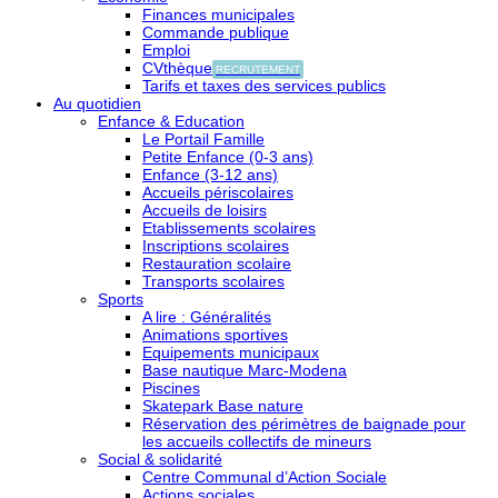
Finances municipales
Commande publique
Emploi
CVthèque
RECRUTEMENT
Tarifs et taxes des services publics
Au quotidien
Enfance & Education
Le Portail Famille
Petite Enfance (0-3 ans)
Enfance (3-12 ans)
Accueils périscolaires
Accueils de loisirs
Etablissements scolaires
Inscriptions scolaires
Restauration scolaire
Transports scolaires
Sports
A lire : Généralités
Animations sportives
Equipements municipaux
Base nautique Marc-Modena
Piscines
Skatepark Base nature
Réservation des périmètres de baignade pour
les accueils collectifs de mineurs
Social & solidarité
Centre Communal d’Action Sociale
Actions sociales