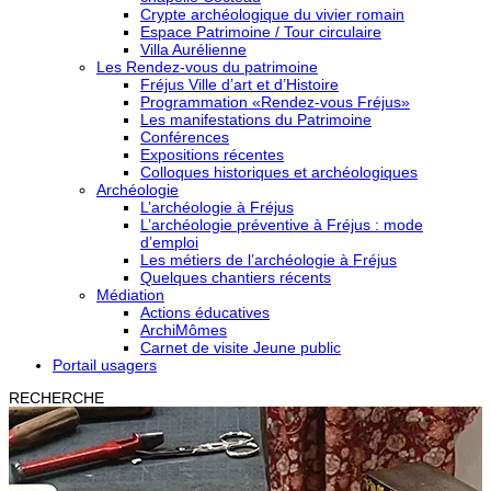
Crypte archéologique du vivier romain
Espace Patrimoine / Tour circulaire
Villa Aurélienne
Les Rendez-vous du patrimoine
Fréjus Ville d’art et d’Histoire
Programmation «Rendez-vous Fréjus»
Les manifestations du Patrimoine
Conférences
Expositions récentes
Colloques historiques et archéologiques
Archéologie
L’archéologie à Fréjus
L’archéologie préventive à Fréjus : mode
d’emploi
Les métiers de l’archéologie à Fréjus
Quelques chantiers récents
Médiation
Actions éducatives
ArchiMômes
Carnet de visite Jeune public
Portail usagers
RECHERCHE