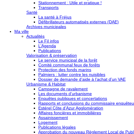
Stationnement : Utile et pratique !
Transports
Santé
La santé à Fréjus
Défibrillateurs automatisés externes (DAE)
Archives municipales
Ma ville
Actualités
Le Fil infos
L’Agenda
Publications
Valorisation & préservation
Le service municipal de la forêt
Comité communal feux de forêts
Protection des fonds marins
Palmiers : lutter contre les nuisibles
Dossier de demande d’aide à l’achat d’un VAE
Urbanisme & Habitat
Campagne de ravalement
Les documents d’urbanisme
Enquêtes publiques et concertations
Rapports et conclusions du commissaire enquêteu
Estérel Côte d’Azur Agglomération
Affaires foncières et immobilières
Assainissement
Logement
Publications légales
Approbation du nouveau Règlement Local de Publi