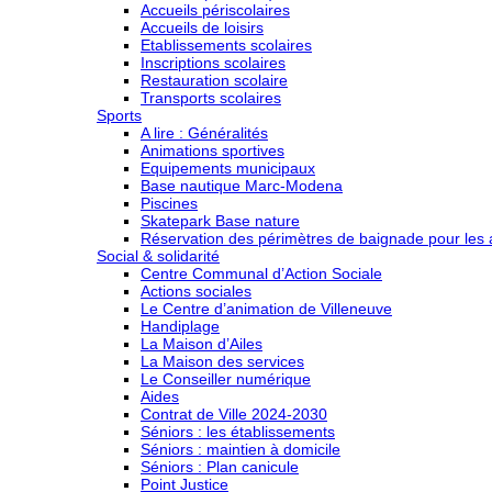
Accueils périscolaires
Accueils de loisirs
Etablissements scolaires
Inscriptions scolaires
Restauration scolaire
Transports scolaires
Sports
A lire : Généralités
Animations sportives
Equipements municipaux
Base nautique Marc-Modena
Piscines
Skatepark Base nature
Réservation des périmètres de baignade pour les a
Social & solidarité
Centre Communal d’Action Sociale
Actions sociales
Le Centre d’animation de Villeneuve
Handiplage
La Maison d’Ailes
La Maison des services
Le Conseiller numérique
Aides
Contrat de Ville 2024-2030
Séniors : les établissements
Séniors : maintien à domicile
Séniors : Plan canicule
Point Justice