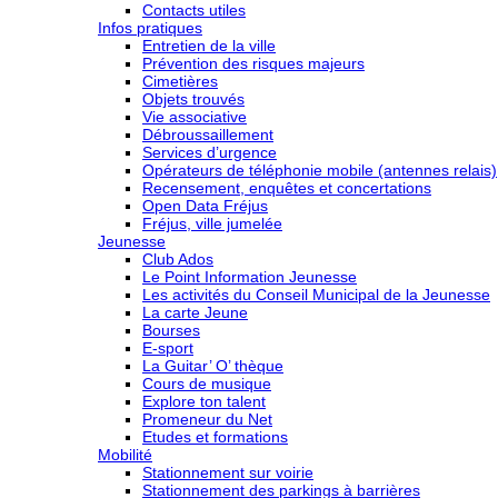
Contacts utiles
Infos pratiques
Entretien de la ville
Prévention des risques majeurs
Cimetières
Objets trouvés
Vie associative
Débroussaillement
Services d’urgence
Opérateurs de téléphonie mobile (antennes relais)
Recensement, enquêtes et concertations
Open Data Fréjus
Fréjus, ville jumelée
Jeunesse
Club Ados
Le Point Information Jeunesse
Les activités du Conseil Municipal de la Jeunesse
La carte Jeune
Bourses
E-sport
La Guitar’ O’ thèque
Cours de musique
Explore ton talent
Promeneur du Net
Etudes et formations
Mobilité
Stationnement sur voirie
Stationnement des parkings à barrières