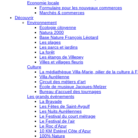
Economie locale
Formulaire pour les nouveaux commerces
Marchés & commerces
Découvrir
Environnement
Ecologie citoyenne
Natura 2000
Base Nature François Léotard
Les plages
Les parcs et jardins
La forêt
Les étangs de Villepey
Villes et villages fleuris
Culture
La médiathèque Villa-Marie, pilier de la culture à F
Villa Aurélienne
Circuit des métiers d’art
École de musique Jacques-Melzer
Bureau d’accueil des tournages
Les grands événements
La Bravade
Les Fêtes de Saint-Aygulf
Les Nuits Auréliennes
Le Festival du court métrage
Le Festival de l’air
Le Roc d’Azur
10 KM Estérel Côte d’Azur
100% Nature