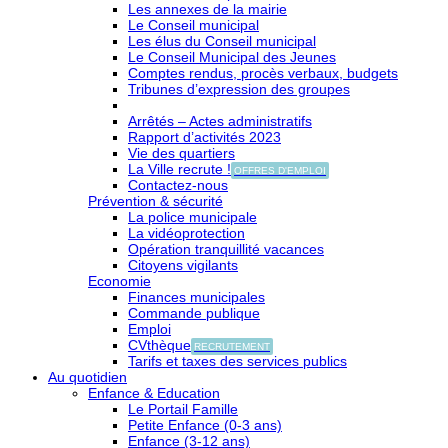
Les annexes de la mairie
Le Conseil municipal
Les élus du Conseil municipal
Le Conseil Municipal des Jeunes
Comptes rendus, procès verbaux, budgets
Tribunes d’expression des groupes
Arrêtés – Actes administratifs
Rapport d’activités 2023
Vie des quartiers
La Ville recrute !
OFFRES D'EMPLOI
Contactez-nous
Prévention & sécurité
La police municipale
La vidéoprotection
Opération tranquillité vacances
Citoyens vigilants
Economie
Finances municipales
Commande publique
Emploi
CVthèque
RECRUTEMENT
Tarifs et taxes des services publics
Au quotidien
Enfance & Education
Le Portail Famille
Petite Enfance (0-3 ans)
Enfance (3-12 ans)