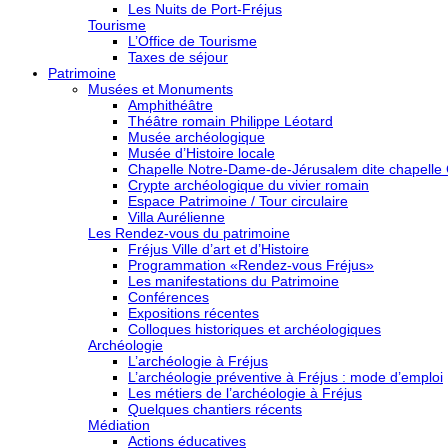
Les Nuits de Port-Fréjus
Tourisme
L’Office de Tourisme
Taxes de séjour
Patrimoine
Musées et Monuments
Amphithéâtre
Théâtre romain Philippe Léotard
Musée archéologique
Musée d’Histoire locale
Chapelle Notre-Dame-de-Jérusalem dite chapelle
Crypte archéologique du vivier romain
Espace Patrimoine / Tour circulaire
Villa Aurélienne
Les Rendez-vous du patrimoine
Fréjus Ville d’art et d’Histoire
Programmation «Rendez-vous Fréjus»
Les manifestations du Patrimoine
Conférences
Expositions récentes
Colloques historiques et archéologiques
Archéologie
L’archéologie à Fréjus
L’archéologie préventive à Fréjus : mode d’emploi
Les métiers de l’archéologie à Fréjus
Quelques chantiers récents
Médiation
Actions éducatives