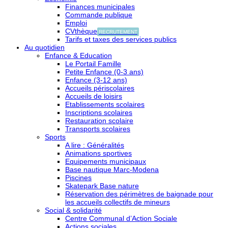
Finances municipales
Commande publique
Emploi
CVthèque
RECRUTEMENT
Tarifs et taxes des services publics
Au quotidien
Enfance & Education
Le Portail Famille
Petite Enfance (0-3 ans)
Enfance (3-12 ans)
Accueils périscolaires
Accueils de loisirs
Etablissements scolaires
Inscriptions scolaires
Restauration scolaire
Transports scolaires
Sports
A lire : Généralités
Animations sportives
Equipements municipaux
Base nautique Marc-Modena
Piscines
Skatepark Base nature
Réservation des périmètres de baignade pour
les accueils collectifs de mineurs
Social & solidarité
Centre Communal d’Action Sociale
Actions sociales