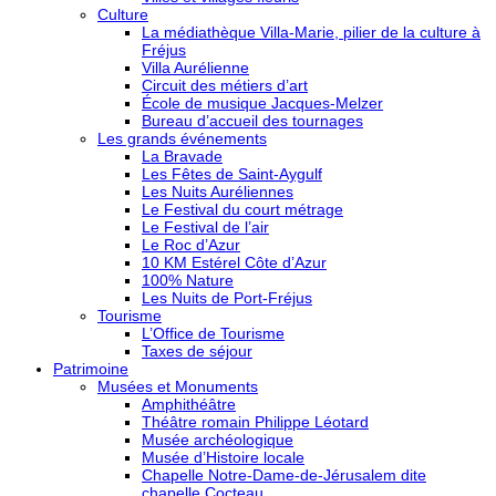
Culture
La médiathèque Villa-Marie, pilier de la culture à
Fréjus
Villa Aurélienne
Circuit des métiers d’art
École de musique Jacques-Melzer
Bureau d’accueil des tournages
Les grands événements
La Bravade
Les Fêtes de Saint-Aygulf
Les Nuits Auréliennes
Le Festival du court métrage
Le Festival de l’air
Le Roc d’Azur
10 KM Estérel Côte d’Azur
100% Nature
Les Nuits de Port-Fréjus
Tourisme
L’Office de Tourisme
Taxes de séjour
Patrimoine
Musées et Monuments
Amphithéâtre
Théâtre romain Philippe Léotard
Musée archéologique
Musée d’Histoire locale
Chapelle Notre-Dame-de-Jérusalem dite
chapelle Cocteau