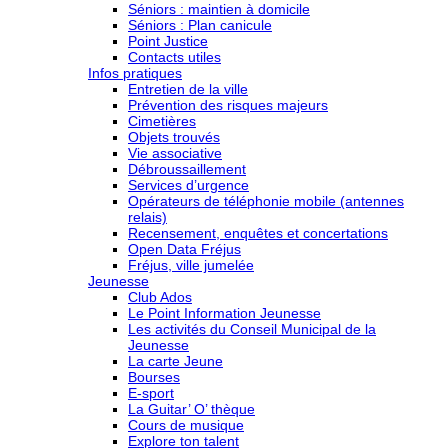
Séniors : maintien à domicile
Séniors : Plan canicule
Point Justice
Contacts utiles
Infos pratiques
Entretien de la ville
Prévention des risques majeurs
Cimetières
Objets trouvés
Vie associative
Débroussaillement
Services d’urgence
Opérateurs de téléphonie mobile (antennes
relais)
Recensement, enquêtes et concertations
Open Data Fréjus
Fréjus, ville jumelée
Jeunesse
Club Ados
Le Point Information Jeunesse
Les activités du Conseil Municipal de la
Jeunesse
La carte Jeune
Bourses
E-sport
La Guitar’ O’ thèque
Cours de musique
Explore ton talent