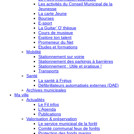
Les activités du Conseil Municipal de la
Jeunesse
La carte Jeune
Bourses
E-sport
La Guitar’ O’ thèque
Cours de musique
Explore ton talent
Promeneur du Net
Etudes et formations
Mobilité
Stationnement sur voirie
Stationnement des parkings à barrières
Stationnement : Utile et pratique !
Transports
Santé
La santé à Fréjus
Défibrillateurs automatisés externes (DAE)
Archives municipales
Ma ville
Actualités
Le Fil infos
L’Agenda
Publications
Valorisation & préservation
Le service municipal de la forêt
Comité communal feux de forêts
Protection des fonds marins