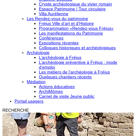
Crypte archéologique du vivier romain
Espace Patrimoine / Tour circulaire
Villa Aurélienne
Les Rendez-vous du patrimoine
Fréjus Ville d’art et d’Histoire
Programmation «Rendez-vous Fréjus»
Les manifestations du Patrimoine
Conférences
Expositions récentes
Colloques historiques et archéologiques
Archéologie
L’archéologie à Fréjus
L’archéologie préventive à Fréjus : mode
d’emploi
Les métiers de l’archéologie à Fréjus
Quelques chantiers récents
Médiation
Actions éducatives
ArchiMômes
Carnet de visite Jeune public
Portail usagers
RECHERCHE