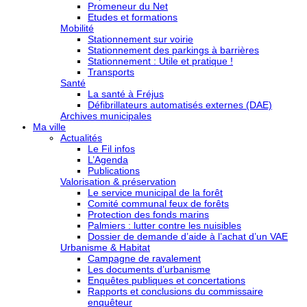
Promeneur du Net
Etudes et formations
Mobilité
Stationnement sur voirie
Stationnement des parkings à barrières
Stationnement : Utile et pratique !
Transports
Santé
La santé à Fréjus
Défibrillateurs automatisés externes (DAE)
Archives municipales
Ma ville
Actualités
Le Fil infos
L’Agenda
Publications
Valorisation & préservation
Le service municipal de la forêt
Comité communal feux de forêts
Protection des fonds marins
Palmiers : lutter contre les nuisibles
Dossier de demande d’aide à l’achat d’un VAE
Urbanisme & Habitat
Campagne de ravalement
Les documents d’urbanisme
Enquêtes publiques et concertations
Rapports et conclusions du commissaire
enquêteur