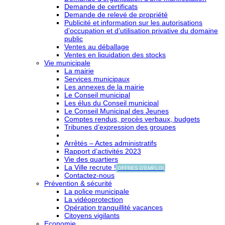
Demande de certificats
Demande de relevé de propriété
Publicité et information sur les autorisations
d’occupation et d’utilisation privative du domaine
public
Ventes au déballage
Ventes en liquidation des stocks
Vie municipale
La mairie
Services municipaux
Les annexes de la mairie
Le Conseil municipal
Les élus du Conseil municipal
Le Conseil Municipal des Jeunes
Comptes rendus, procès verbaux, budgets
Tribunes d’expression des groupes
Arrêtés – Actes administratifs
Rapport d’activités 2023
Vie des quartiers
La Ville recrute !
OFFRES D'EMPLOI
Contactez-nous
Prévention & sécurité
La police municipale
La vidéoprotection
Opération tranquillité vacances
Citoyens vigilants
Economie