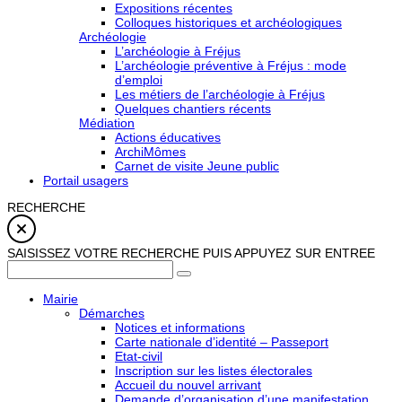
Expositions récentes
Colloques historiques et archéologiques
Archéologie
L’archéologie à Fréjus
L’archéologie préventive à Fréjus : mode
d’emploi
Les métiers de l’archéologie à Fréjus
Quelques chantiers récents
Médiation
Actions éducatives
ArchiMômes
Carnet de visite Jeune public
Portail usagers
RECHERCHE
SAISISSEZ VOTRE RECHERCHE PUIS APPUYEZ SUR ENTREE
Mairie
Démarches
Notices et informations
Carte nationale d’identité – Passeport
Etat-civil
Inscription sur les listes électorales
Accueil du nouvel arrivant
Demande d’organisation d’une manifestation