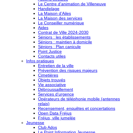
Le Centre d’animation de Villeneuve
Handiplage
La Maison d’Ailes
La Maison des services
Le Conseiller numérique
Aides
Contrat de Ville 2024-2030
Séniors : les établissements
Séniors : maintien à domicile
Séniors : Plan canicule
Point Justice
Contacts utiles
Infos pratiques
Entretien de la ville
Prévention des risques majeurs
Cimetières
Objets trouvés
Vie associative
Débroussaillement
Services d’urgence
Opérateurs de téléphonie mobile (antennes
relais)
Recensement, enquêtes et concertations
Open Data Fréjus
Fréjus, ville jumelée
Jeunesse
Club Ados
Le Point Information Jeunesse