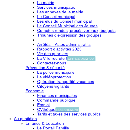
La mairie
Services municipaux
Les annexes de la mairie
Le Conseil municipal
Les élus du Conseil municipal
Le Conseil Municipal des Jeunes
Comptes rendus, procès verbaux, budgets
Tribunes d’expression des groupes
Arrêtés – Actes administratifs
Rapport d’activités 2023
Vie des quartiers
La Ville recrute !
OFFRES D'EMPLOI
Contactez-nous
Prévention & sécurité
La police municipale
La vidéoprotection
Opération tranquillité vacances
Citoyens vigilants
Economie
Finances municipales
Commande publique
Emploi
CVthèque
RECRUTEMENT
Tarifs et taxes des services publics
Au quotidien
Enfance & Education
Le Portail Famille