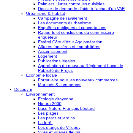
Palmiers : lutter contre les nuisibles
Dossier de demande d’aide à l’achat d’un VAE
Urbanisme & Habitat
Campagne de ravalement
Les documents d’urbanisme
Enquêtes publiques et concertations
Rapports et conclusions du commissaire
enquêteur
Estérel Côte d’Azur Agglomération
Affaires foncières et immobilières
Assainissement
Logement
Publications légales
Approbation du nouveau Règlement Local de
Publicité de Fréjus
Economie locale
Formulaire pour les nouveaux commerces
Marchés & commerces
Découvrir
Environnement
Ecologie citoyenne
Natura 2000
Base Nature François Léotard
Les plages
Les parcs et jardins
La forêt
Les étangs de Villepey
Villes et villages fleuris