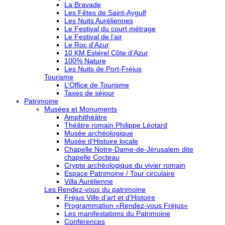
La Bravade
Les Fêtes de Saint-Aygulf
Les Nuits Auréliennes
Le Festival du court métrage
Le Festival de l’air
Le Roc d’Azur
10 KM Estérel Côte d’Azur
100% Nature
Les Nuits de Port-Fréjus
Tourisme
L’Office de Tourisme
Taxes de séjour
Patrimoine
Musées et Monuments
Amphithéâtre
Théâtre romain Philippe Léotard
Musée archéologique
Musée d’Histoire locale
Chapelle Notre-Dame-de-Jérusalem dite
chapelle Cocteau
Crypte archéologique du vivier romain
Espace Patrimoine / Tour circulaire
Villa Aurélienne
Les Rendez-vous du patrimoine
Fréjus Ville d’art et d’Histoire
Programmation «Rendez-vous Fréjus»
Les manifestations du Patrimoine
Conférences