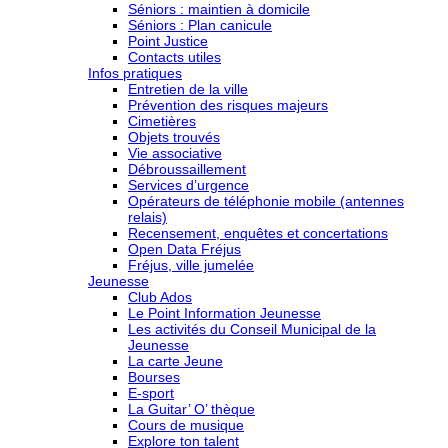
Séniors : maintien à domicile
Séniors : Plan canicule
Point Justice
Contacts utiles
Infos pratiques
Entretien de la ville
Prévention des risques majeurs
Cimetières
Objets trouvés
Vie associative
Débroussaillement
Services d’urgence
Opérateurs de téléphonie mobile (antennes
relais)
Recensement, enquêtes et concertations
Open Data Fréjus
Fréjus, ville jumelée
Jeunesse
Club Ados
Le Point Information Jeunesse
Les activités du Conseil Municipal de la
Jeunesse
La carte Jeune
Bourses
E-sport
La Guitar’ O’ thèque
Cours de musique
Explore ton talent