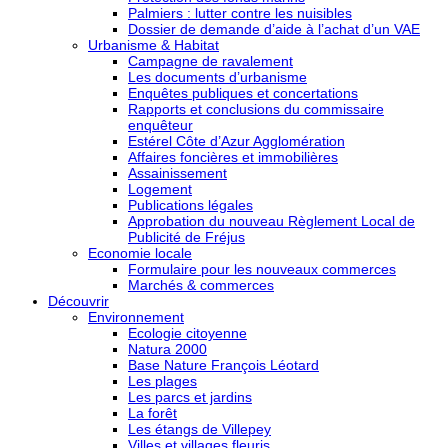
Palmiers : lutter contre les nuisibles
Dossier de demande d’aide à l’achat d’un VAE
Urbanisme & Habitat
Campagne de ravalement
Les documents d’urbanisme
Enquêtes publiques et concertations
Rapports et conclusions du commissaire
enquêteur
Estérel Côte d’Azur Agglomération
Affaires foncières et immobilières
Assainissement
Logement
Publications légales
Approbation du nouveau Règlement Local de
Publicité de Fréjus
Economie locale
Formulaire pour les nouveaux commerces
Marchés & commerces
Découvrir
Environnement
Ecologie citoyenne
Natura 2000
Base Nature François Léotard
Les plages
Les parcs et jardins
La forêt
Les étangs de Villepey
Villes et villages fleuris