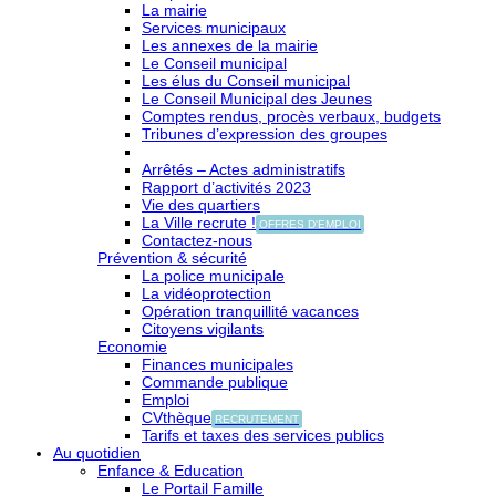
La mairie
Services municipaux
Les annexes de la mairie
Le Conseil municipal
Les élus du Conseil municipal
Le Conseil Municipal des Jeunes
Comptes rendus, procès verbaux, budgets
Tribunes d’expression des groupes
Arrêtés – Actes administratifs
Rapport d’activités 2023
Vie des quartiers
La Ville recrute !
OFFRES D'EMPLOI
Contactez-nous
Prévention & sécurité
La police municipale
La vidéoprotection
Opération tranquillité vacances
Citoyens vigilants
Economie
Finances municipales
Commande publique
Emploi
CVthèque
RECRUTEMENT
Tarifs et taxes des services publics
Au quotidien
Enfance & Education
Le Portail Famille