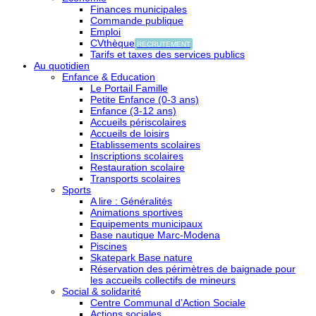
Finances municipales
Commande publique
Emploi
CVthèque
RECRUTEMENT
Tarifs et taxes des services publics
Au quotidien
Enfance & Education
Le Portail Famille
Petite Enfance (0-3 ans)
Enfance (3-12 ans)
Accueils périscolaires
Accueils de loisirs
Etablissements scolaires
Inscriptions scolaires
Restauration scolaire
Transports scolaires
Sports
A lire : Généralités
Animations sportives
Equipements municipaux
Base nautique Marc-Modena
Piscines
Skatepark Base nature
Réservation des périmètres de baignade pour
les accueils collectifs de mineurs
Social & solidarité
Centre Communal d’Action Sociale
Actions sociales