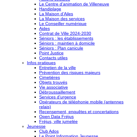
Le Centre d’animation de Villeneuve
Handiplage
La Maison d’Ailes
La Maison des services
Le Conseiller numérique
Aides
Contrat de Ville 2024-2030
Séniors : les établissements
Séniors : maintien à domicile
Séniors : Plan canicule
Point Justice
Contacts utiles
Infos pratiques
Entretien de la ville
Prévention des risques majeurs
Cimetières
Objets trouvés
Vie associative
Débroussaillement
Services d’urgence
Opérateurs de téléphonie mobile (antennes
relais)
Recensement, enquêtes et concertations
Open Data Fréjus
Fréjus, ville jumelée
Jeunesse
Club Ados
Le Point Information Jeunesse