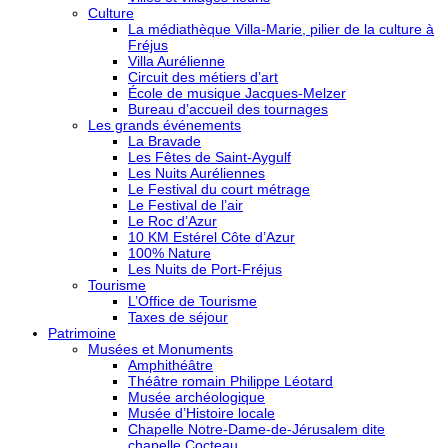
Culture
La médiathèque Villa-Marie, pilier de la culture à
Fréjus
Villa Aurélienne
Circuit des métiers d’art
École de musique Jacques-Melzer
Bureau d’accueil des tournages
Les grands événements
La Bravade
Les Fêtes de Saint-Aygulf
Les Nuits Auréliennes
Le Festival du court métrage
Le Festival de l’air
Le Roc d’Azur
10 KM Estérel Côte d’Azur
100% Nature
Les Nuits de Port-Fréjus
Tourisme
L’Office de Tourisme
Taxes de séjour
Patrimoine
Musées et Monuments
Amphithéâtre
Théâtre romain Philippe Léotard
Musée archéologique
Musée d’Histoire locale
Chapelle Notre-Dame-de-Jérusalem dite
chapelle Cocteau