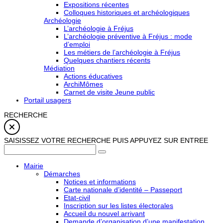
Expositions récentes
Colloques historiques et archéologiques
Archéologie
L’archéologie à Fréjus
L’archéologie préventive à Fréjus : mode
d’emploi
Les métiers de l’archéologie à Fréjus
Quelques chantiers récents
Médiation
Actions éducatives
ArchiMômes
Carnet de visite Jeune public
Portail usagers
RECHERCHE
SAISISSEZ VOTRE RECHERCHE PUIS APPUYEZ SUR ENTREE
Mairie
Démarches
Notices et informations
Carte nationale d’identité – Passeport
Etat-civil
Inscription sur les listes électorales
Accueil du nouvel arrivant
Demande d’organisation d’une manifestation