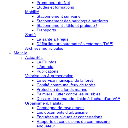
Promeneur du Net
Etudes et formations
Mobilité
Stationnement sur voirie
Stationnement des parkings à barrières
Stationnement : Utile et pratique !
Transports
Santé
La santé à Fréjus
Défibrillateurs automatisés externes (DAE)
Archives municipales
Ma ville
Actualités
Le Fil infos
L’Agenda
Publications
Valorisation & préservation
Le service municipal de la forêt
Comité communal feux de forêts
Protection des fonds marins
Palmiers : lutter contre les nuisibles
Dossier de demande d’aide à l’achat d’un VAE
Urbanisme & Habitat
Campagne de ravalement
Les documents d’urbanisme
Enquêtes publiques et concertations
Rapports et conclusions du commissaire
enquêteur