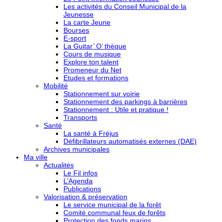
Les activités du Conseil Municipal de la
Jeunesse
La carte Jeune
Bourses
E-sport
La Guitar’ O’ thèque
Cours de musique
Explore ton talent
Promeneur du Net
Etudes et formations
Mobilité
Stationnement sur voirie
Stationnement des parkings à barrières
Stationnement : Utile et pratique !
Transports
Santé
La santé à Fréjus
Défibrillateurs automatisés externes (DAE)
Archives municipales
Ma ville
Actualités
Le Fil infos
L’Agenda
Publications
Valorisation & préservation
Le service municipal de la forêt
Comité communal feux de forêts
Protection des fonds marins