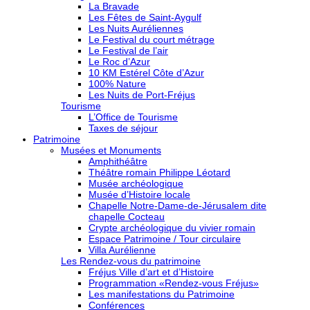
La Bravade
Les Fêtes de Saint-Aygulf
Les Nuits Auréliennes
Le Festival du court métrage
Le Festival de l’air
Le Roc d’Azur
10 KM Estérel Côte d’Azur
100% Nature
Les Nuits de Port-Fréjus
Tourisme
L’Office de Tourisme
Taxes de séjour
Patrimoine
Musées et Monuments
Amphithéâtre
Théâtre romain Philippe Léotard
Musée archéologique
Musée d’Histoire locale
Chapelle Notre-Dame-de-Jérusalem dite
chapelle Cocteau
Crypte archéologique du vivier romain
Espace Patrimoine / Tour circulaire
Villa Aurélienne
Les Rendez-vous du patrimoine
Fréjus Ville d’art et d’Histoire
Programmation «Rendez-vous Fréjus»
Les manifestations du Patrimoine
Conférences