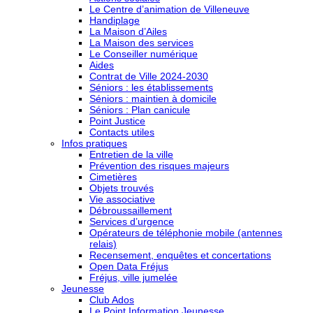
Le Centre d’animation de Villeneuve
Handiplage
La Maison d’Ailes
La Maison des services
Le Conseiller numérique
Aides
Contrat de Ville 2024-2030
Séniors : les établissements
Séniors : maintien à domicile
Séniors : Plan canicule
Point Justice
Contacts utiles
Infos pratiques
Entretien de la ville
Prévention des risques majeurs
Cimetières
Objets trouvés
Vie associative
Débroussaillement
Services d’urgence
Opérateurs de téléphonie mobile (antennes
relais)
Recensement, enquêtes et concertations
Open Data Fréjus
Fréjus, ville jumelée
Jeunesse
Club Ados
Le Point Information Jeunesse