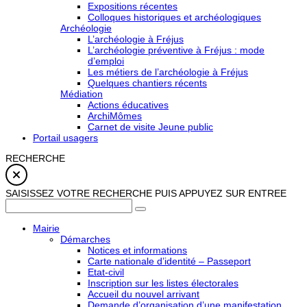
Expositions récentes
Colloques historiques et archéologiques
Archéologie
L’archéologie à Fréjus
L’archéologie préventive à Fréjus : mode
d’emploi
Les métiers de l’archéologie à Fréjus
Quelques chantiers récents
Médiation
Actions éducatives
ArchiMômes
Carnet de visite Jeune public
Portail usagers
RECHERCHE
SAISISSEZ VOTRE RECHERCHE PUIS APPUYEZ SUR ENTREE
Mairie
Démarches
Notices et informations
Carte nationale d’identité – Passeport
Etat-civil
Inscription sur les listes électorales
Accueil du nouvel arrivant
Demande d’organisation d’une manifestation