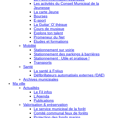
Les activités du Conseil Municipal de la
Jeunesse
La carte Jeune
Bourses
E-sport
La Guitar’ O’ thèque
Cours de musique
Explore ton talent
Promeneur du Net
Etudes et formations
Mobilité
Stationnement sur voirie
Stationnement des parkings à barrières
Stationnement : Utile et pratique !
Transports
Santé
La santé à Fréjus
Défibrillateurs automatisés externes (DAE)
Archives municipales
Ma ville
Actualités
Le Fil infos
L’Agenda
Publications
Valorisation & préservation
Le service municipal de la forêt
Comité communal feux de forêts
Protection des fonds marins