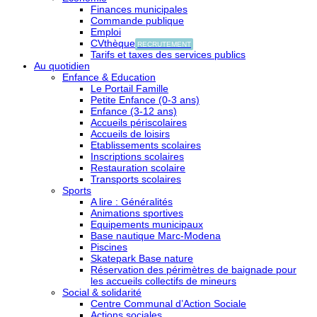
Finances municipales
Commande publique
Emploi
CVthèque
RECRUTEMENT
Tarifs et taxes des services publics
Au quotidien
Enfance & Education
Le Portail Famille
Petite Enfance (0-3 ans)
Enfance (3-12 ans)
Accueils périscolaires
Accueils de loisirs
Etablissements scolaires
Inscriptions scolaires
Restauration scolaire
Transports scolaires
Sports
A lire : Généralités
Animations sportives
Equipements municipaux
Base nautique Marc-Modena
Piscines
Skatepark Base nature
Réservation des périmètres de baignade pour
les accueils collectifs de mineurs
Social & solidarité
Centre Communal d’Action Sociale
Actions sociales