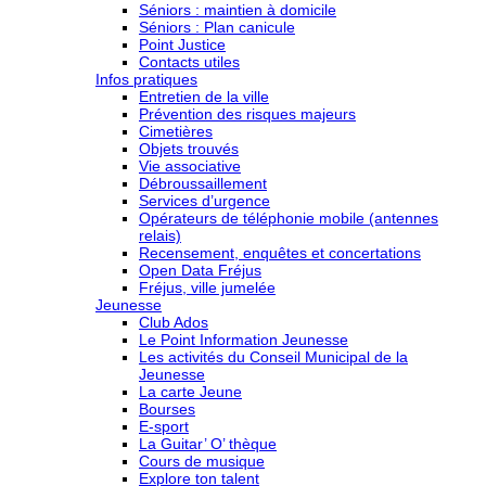
Séniors : maintien à domicile
Séniors : Plan canicule
Point Justice
Contacts utiles
Infos pratiques
Entretien de la ville
Prévention des risques majeurs
Cimetières
Objets trouvés
Vie associative
Débroussaillement
Services d’urgence
Opérateurs de téléphonie mobile (antennes
relais)
Recensement, enquêtes et concertations
Open Data Fréjus
Fréjus, ville jumelée
Jeunesse
Club Ados
Le Point Information Jeunesse
Les activités du Conseil Municipal de la
Jeunesse
La carte Jeune
Bourses
E-sport
La Guitar’ O’ thèque
Cours de musique
Explore ton talent