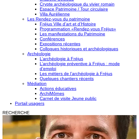
Crypte archéologique du vivier romain
Espace Patrimoine / Tour circulaire
Villa Aurélienne
Les Rendez-vous du patrimoine
Fréjus Ville d’art et d’Histoire
Programmation «Rendez-vous Fréjus»
Les manifestations du Patrimoine
Conférences
Expositions récentes
Colloques historiques et archéologiques
Archéologie
L’archéologie à Fréjus
L’archéologie préventive à Fréjus : mode
d’emploi
Les métiers de l’archéologie à Fréjus
Quelques chantiers récents
Médiation
Actions éducatives
ArchiMômes
Carnet de visite Jeune public
Portail usagers
RECHERCHE