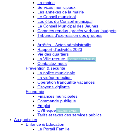
La mairie
Services municipaux
Les annexes de la mairie
Le Conseil municipal
Les élus du Conseil municipal
Le Conseil Municipal des Jeunes
Comptes rendus, procès verbaux, budgets
Tribunes d’expression des groupes
Arrêtés – Actes administratifs
Rapport d’activités 2023
Vie des quartiers
La Ville recrute !
OFFRES D'EMPLOI
Contactez-nous
Prévention & sécurité
La police municipale
La vidéoprotection
Opération tranquillité vacances
Citoyens vigilants
Economie
Finances municipales
Commande publique
Emploi
CVthèque
RECRUTEMENT
Tarifs et taxes des services publics
Au quotidien
Enfance & Education
Le Portail Famille