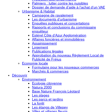
Palmiers : lutter contre les nuisibles
Dossier de demande d’aide à l’achat d’un VAE
Urbanisme & Habitat
Campagne de ravalement
Les documents d’urbanisme
Enquêtes publiques et concertations
Rapports et conclusions du commissaire
enquêteur
Estérel Côte d’Azur Agglomération
Affaires foncières et immobilières
Assainissement
Logement
Publications légales
Approbation du nouveau Règlement Local de
Publicité de Fréjus
Economie locale
Formulaire pour les nouveaux commerces
Marchés & commerces
Découvrir
Environnement
Ecologie citoyenne
Natura 2000
Base Nature François Léotard
Les plages
Les parcs et jardins
La forêt
Les étangs de Villepey
Villes et villages fleuris