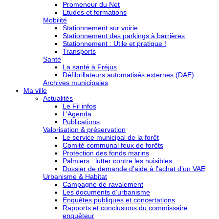
Promeneur du Net
Etudes et formations
Mobilité
Stationnement sur voirie
Stationnement des parkings à barrières
Stationnement : Utile et pratique !
Transports
Santé
La santé à Fréjus
Défibrillateurs automatisés externes (DAE)
Archives municipales
Ma ville
Actualités
Le Fil infos
L’Agenda
Publications
Valorisation & préservation
Le service municipal de la forêt
Comité communal feux de forêts
Protection des fonds marins
Palmiers : lutter contre les nuisibles
Dossier de demande d’aide à l’achat d’un VAE
Urbanisme & Habitat
Campagne de ravalement
Les documents d’urbanisme
Enquêtes publiques et concertations
Rapports et conclusions du commissaire
enquêteur