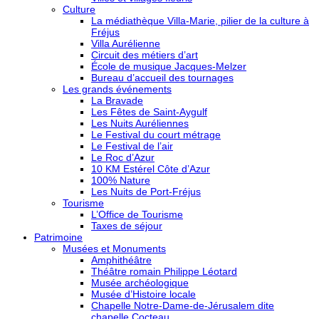
Culture
La médiathèque Villa-Marie, pilier de la culture à
Fréjus
Villa Aurélienne
Circuit des métiers d’art
École de musique Jacques-Melzer
Bureau d’accueil des tournages
Les grands événements
La Bravade
Les Fêtes de Saint-Aygulf
Les Nuits Auréliennes
Le Festival du court métrage
Le Festival de l’air
Le Roc d’Azur
10 KM Estérel Côte d’Azur
100% Nature
Les Nuits de Port-Fréjus
Tourisme
L’Office de Tourisme
Taxes de séjour
Patrimoine
Musées et Monuments
Amphithéâtre
Théâtre romain Philippe Léotard
Musée archéologique
Musée d’Histoire locale
Chapelle Notre-Dame-de-Jérusalem dite
chapelle Cocteau