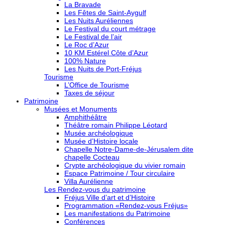
La Bravade
Les Fêtes de Saint-Aygulf
Les Nuits Auréliennes
Le Festival du court métrage
Le Festival de l’air
Le Roc d’Azur
10 KM Estérel Côte d’Azur
100% Nature
Les Nuits de Port-Fréjus
Tourisme
L’Office de Tourisme
Taxes de séjour
Patrimoine
Musées et Monuments
Amphithéâtre
Théâtre romain Philippe Léotard
Musée archéologique
Musée d’Histoire locale
Chapelle Notre-Dame-de-Jérusalem dite
chapelle Cocteau
Crypte archéologique du vivier romain
Espace Patrimoine / Tour circulaire
Villa Aurélienne
Les Rendez-vous du patrimoine
Fréjus Ville d’art et d’Histoire
Programmation «Rendez-vous Fréjus»
Les manifestations du Patrimoine
Conférences