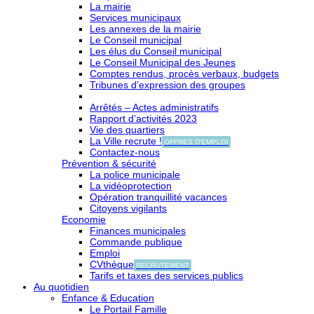
La mairie
Services municipaux
Les annexes de la mairie
Le Conseil municipal
Les élus du Conseil municipal
Le Conseil Municipal des Jeunes
Comptes rendus, procès verbaux, budgets
Tribunes d’expression des groupes
Arrêtés – Actes administratifs
Rapport d’activités 2023
Vie des quartiers
La Ville recrute !
OFFRES D'EMPLOI
Contactez-nous
Prévention & sécurité
La police municipale
La vidéoprotection
Opération tranquillité vacances
Citoyens vigilants
Economie
Finances municipales
Commande publique
Emploi
CVthèque
RECRUTEMENT
Tarifs et taxes des services publics
Au quotidien
Enfance & Education
Le Portail Famille