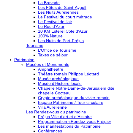
La Bravade
Les Fêtes de Saint-Aygulf
Les Nuits Auréliennes
Le Festival du court métrage
Le Festival de l’air
Le Roc d’Azur
10 KM Estérel Côte d’Azur
100% Nature
Les Nuits de Port-Fréjus
Tourisme
L’Office de Tourisme
Taxes de séjour
Patrimoine
Musées et Monuments
Amphithéâtre
Théâtre romain Philippe Léotard
Musée archéologique
Musée d’Histoire locale
Chapelle Notre-Dame-de-Jérusalem dite
chapelle Cocteau
Crypte archéologique du vivier romain
Espace Patrimoine / Tour circulaire
Villa Aurélienne
Les Rendez-vous du patrimoine
Fréjus Ville d’art et d’Histoire
Programmation «Rendez-vous Fréjus»
Les manifestations du Patrimoine
Conférences