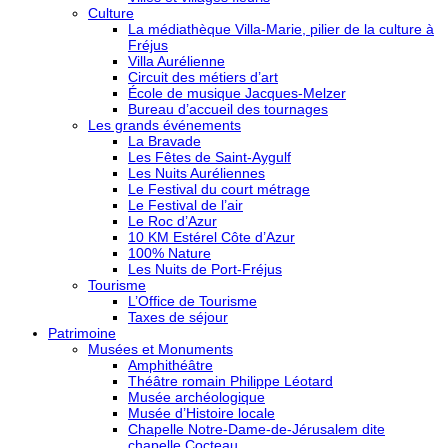
Culture
La médiathèque Villa-Marie, pilier de la culture à
Fréjus
Villa Aurélienne
Circuit des métiers d’art
École de musique Jacques-Melzer
Bureau d’accueil des tournages
Les grands événements
La Bravade
Les Fêtes de Saint-Aygulf
Les Nuits Auréliennes
Le Festival du court métrage
Le Festival de l’air
Le Roc d’Azur
10 KM Estérel Côte d’Azur
100% Nature
Les Nuits de Port-Fréjus
Tourisme
L’Office de Tourisme
Taxes de séjour
Patrimoine
Musées et Monuments
Amphithéâtre
Théâtre romain Philippe Léotard
Musée archéologique
Musée d’Histoire locale
Chapelle Notre-Dame-de-Jérusalem dite
chapelle Cocteau