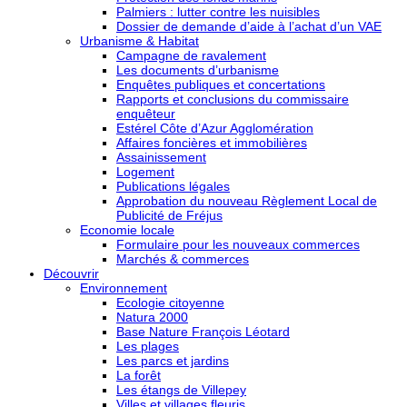
Palmiers : lutter contre les nuisibles
Dossier de demande d’aide à l’achat d’un VAE
Urbanisme & Habitat
Campagne de ravalement
Les documents d’urbanisme
Enquêtes publiques et concertations
Rapports et conclusions du commissaire
enquêteur
Estérel Côte d’Azur Agglomération
Affaires foncières et immobilières
Assainissement
Logement
Publications légales
Approbation du nouveau Règlement Local de
Publicité de Fréjus
Economie locale
Formulaire pour les nouveaux commerces
Marchés & commerces
Découvrir
Environnement
Ecologie citoyenne
Natura 2000
Base Nature François Léotard
Les plages
Les parcs et jardins
La forêt
Les étangs de Villepey
Villes et villages fleuris