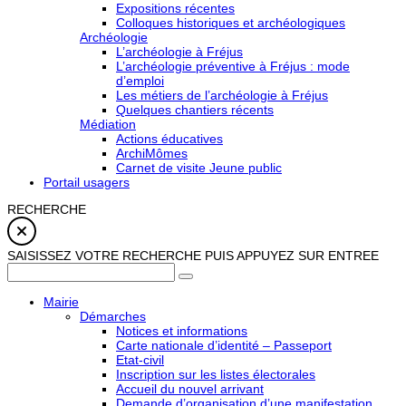
Expositions récentes
Colloques historiques et archéologiques
Archéologie
L’archéologie à Fréjus
L’archéologie préventive à Fréjus : mode
d’emploi
Les métiers de l’archéologie à Fréjus
Quelques chantiers récents
Médiation
Actions éducatives
ArchiMômes
Carnet de visite Jeune public
Portail usagers
RECHERCHE
SAISISSEZ VOTRE RECHERCHE PUIS APPUYEZ SUR ENTREE
Mairie
Démarches
Notices et informations
Carte nationale d’identité – Passeport
Etat-civil
Inscription sur les listes électorales
Accueil du nouvel arrivant
Demande d’organisation d’une manifestation