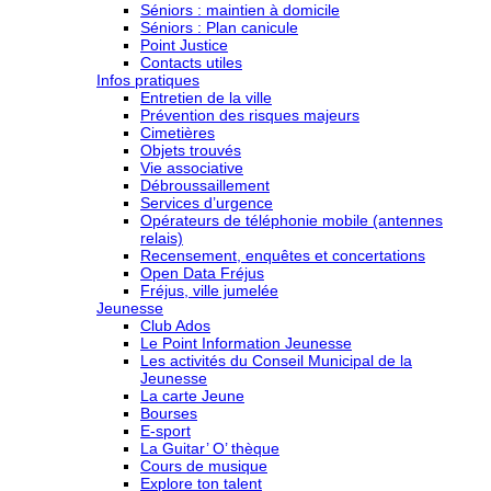
Séniors : maintien à domicile
Séniors : Plan canicule
Point Justice
Contacts utiles
Infos pratiques
Entretien de la ville
Prévention des risques majeurs
Cimetières
Objets trouvés
Vie associative
Débroussaillement
Services d’urgence
Opérateurs de téléphonie mobile (antennes
relais)
Recensement, enquêtes et concertations
Open Data Fréjus
Fréjus, ville jumelée
Jeunesse
Club Ados
Le Point Information Jeunesse
Les activités du Conseil Municipal de la
Jeunesse
La carte Jeune
Bourses
E-sport
La Guitar’ O’ thèque
Cours de musique
Explore ton talent