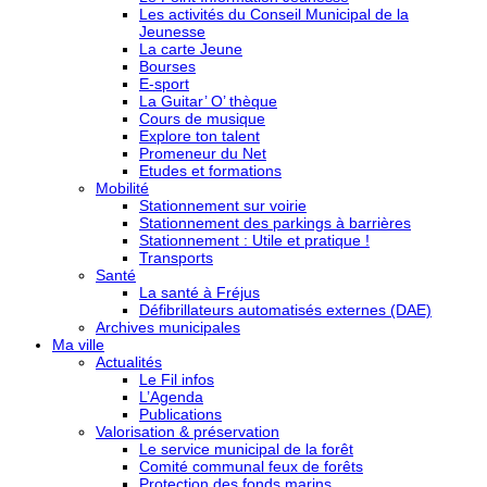
Les activités du Conseil Municipal de la
Jeunesse
La carte Jeune
Bourses
E-sport
La Guitar’ O’ thèque
Cours de musique
Explore ton talent
Promeneur du Net
Etudes et formations
Mobilité
Stationnement sur voirie
Stationnement des parkings à barrières
Stationnement : Utile et pratique !
Transports
Santé
La santé à Fréjus
Défibrillateurs automatisés externes (DAE)
Archives municipales
Ma ville
Actualités
Le Fil infos
L’Agenda
Publications
Valorisation & préservation
Le service municipal de la forêt
Comité communal feux de forêts
Protection des fonds marins