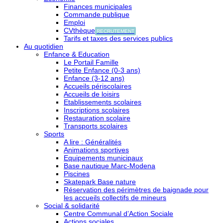
Finances municipales
Commande publique
Emploi
CVthèque
RECRUTEMENT
Tarifs et taxes des services publics
Au quotidien
Enfance & Education
Le Portail Famille
Petite Enfance (0-3 ans)
Enfance (3-12 ans)
Accueils périscolaires
Accueils de loisirs
Etablissements scolaires
Inscriptions scolaires
Restauration scolaire
Transports scolaires
Sports
A lire : Généralités
Animations sportives
Equipements municipaux
Base nautique Marc-Modena
Piscines
Skatepark Base nature
Réservation des périmètres de baignade pour
les accueils collectifs de mineurs
Social & solidarité
Centre Communal d’Action Sociale
Actions sociales