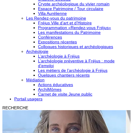
Crypte archéologique du vivier romain
Espace Patrimoine / Tour circulaire
Villa Aurélienne
Les Rendez-vous du patrimoine
Fréjus Ville d’art et d’Histoire
Programmation «Rendez-vous Fréjus»
Les manifestations du Patrimoine
Conférences
Expositions récentes
Colloques historiques et archéologiques
Archéologie
L’archéologie à Fréjus
L’archéologie préventive à Fréjus : mode
d’emploi
Les métiers de l’archéologie à Fréjus
Quelques chantiers récents
Médiation
Actions éducatives
ArchiMômes
Carnet de visite Jeune public
Portail usagers
RECHERCHE