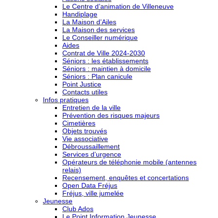
Le Centre d’animation de Villeneuve
Handiplage
La Maison d’Ailes
La Maison des services
Le Conseiller numérique
Aides
Contrat de Ville 2024-2030
Séniors : les établissements
Séniors : maintien à domicile
Séniors : Plan canicule
Point Justice
Contacts utiles
Infos pratiques
Entretien de la ville
Prévention des risques majeurs
Cimetières
Objets trouvés
Vie associative
Débroussaillement
Services d’urgence
Opérateurs de téléphonie mobile (antennes
relais)
Recensement, enquêtes et concertations
Open Data Fréjus
Fréjus, ville jumelée
Jeunesse
Club Ados
Le Point Information Jeunesse