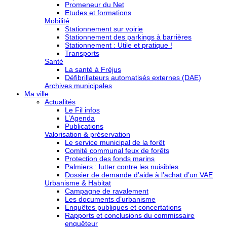
Promeneur du Net
Etudes et formations
Mobilité
Stationnement sur voirie
Stationnement des parkings à barrières
Stationnement : Utile et pratique !
Transports
Santé
La santé à Fréjus
Défibrillateurs automatisés externes (DAE)
Archives municipales
Ma ville
Actualités
Le Fil infos
L’Agenda
Publications
Valorisation & préservation
Le service municipal de la forêt
Comité communal feux de forêts
Protection des fonds marins
Palmiers : lutter contre les nuisibles
Dossier de demande d’aide à l’achat d’un VAE
Urbanisme & Habitat
Campagne de ravalement
Les documents d’urbanisme
Enquêtes publiques et concertations
Rapports et conclusions du commissaire
enquêteur