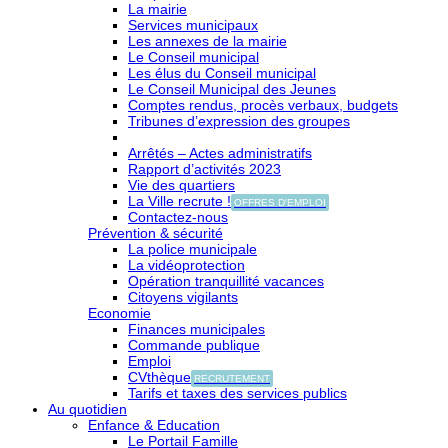
La mairie
Services municipaux
Les annexes de la mairie
Le Conseil municipal
Les élus du Conseil municipal
Le Conseil Municipal des Jeunes
Comptes rendus, procès verbaux, budgets
Tribunes d’expression des groupes
Arrêtés – Actes administratifs
Rapport d’activités 2023
Vie des quartiers
La Ville recrute !
OFFRES D'EMPLOI
Contactez-nous
Prévention & sécurité
La police municipale
La vidéoprotection
Opération tranquillité vacances
Citoyens vigilants
Economie
Finances municipales
Commande publique
Emploi
CVthèque
RECRUTEMENT
Tarifs et taxes des services publics
Au quotidien
Enfance & Education
Le Portail Famille