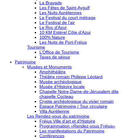
La Bravade
Les Fêtes de Saint-Aygulf
Les Nuits Auréliennes
Le Festival du court métrage
Le Festival de l’air
Le Roc d’Azur
10 KM Estérel Côte d’Azur
100% Nature
Les Nuits de Port-Fréjus
Tourisme
L’Office de Tourisme
Taxes de séjour
Patrimoine
Musées et Monuments
Amphithéâtre
Théâtre romain Philippe Léotard
Musée archéologique
Musée d’Histoire locale
Chapelle Notre-Dame-de-Jérusalem dite
chapelle Cocteau
Crypte archéologique du vivier romain
Espace Patrimoine / Tour circulaire
Villa Aurélienne
Les Rendez-vous du patrimoine
Fréjus Ville d’art et d’Histoire
Programmation «Rendez-vous Fréjus»
Les manifestations du Patrimoine
Conférences