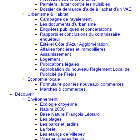
Palmiers : lutter contre les nuisibles
Dossier de demande d’aide à l’achat d’un VAE
Urbanisme & Habitat
Campagne de ravalement
Les documents d’urbanisme
Enquêtes publiques et concertations
Rapports et conclusions du commissaire
enquêteur
Estérel Côte d’Azur Agglomération
Affaires foncières et immobilières
Assainissement
Logement
Publications légales
Approbation du nouveau Règlement Local de
Publicité de Fréjus
Economie locale
Formulaire pour les nouveaux commerces
Marchés & commerces
Découvrir
Environnement
Ecologie citoyenne
Natura 2000
Base Nature François Léotard
Les plages
Les parcs et jardins
La forêt
Les étangs de Villepey
Villes et villages fleuris