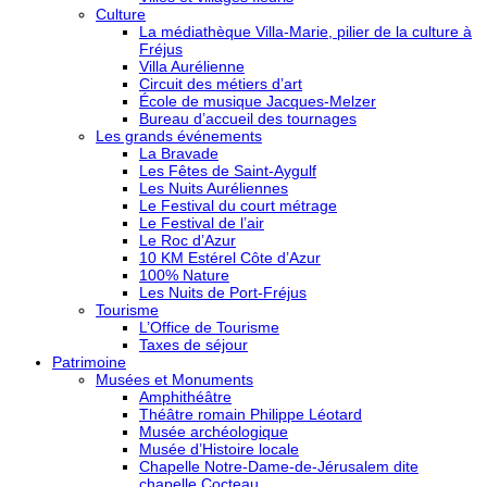
Culture
La médiathèque Villa-Marie, pilier de la culture à
Fréjus
Villa Aurélienne
Circuit des métiers d’art
École de musique Jacques-Melzer
Bureau d’accueil des tournages
Les grands événements
La Bravade
Les Fêtes de Saint-Aygulf
Les Nuits Auréliennes
Le Festival du court métrage
Le Festival de l’air
Le Roc d’Azur
10 KM Estérel Côte d’Azur
100% Nature
Les Nuits de Port-Fréjus
Tourisme
L’Office de Tourisme
Taxes de séjour
Patrimoine
Musées et Monuments
Amphithéâtre
Théâtre romain Philippe Léotard
Musée archéologique
Musée d’Histoire locale
Chapelle Notre-Dame-de-Jérusalem dite
chapelle Cocteau