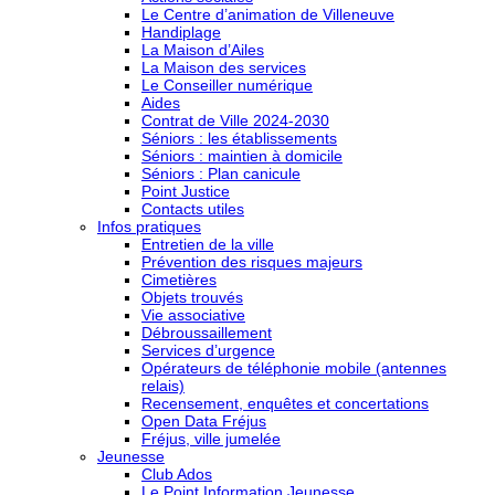
Le Centre d’animation de Villeneuve
Handiplage
La Maison d’Ailes
La Maison des services
Le Conseiller numérique
Aides
Contrat de Ville 2024-2030
Séniors : les établissements
Séniors : maintien à domicile
Séniors : Plan canicule
Point Justice
Contacts utiles
Infos pratiques
Entretien de la ville
Prévention des risques majeurs
Cimetières
Objets trouvés
Vie associative
Débroussaillement
Services d’urgence
Opérateurs de téléphonie mobile (antennes
relais)
Recensement, enquêtes et concertations
Open Data Fréjus
Fréjus, ville jumelée
Jeunesse
Club Ados
Le Point Information Jeunesse