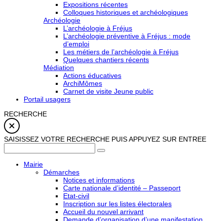
Expositions récentes
Colloques historiques et archéologiques
Archéologie
L’archéologie à Fréjus
L’archéologie préventive à Fréjus : mode
d’emploi
Les métiers de l’archéologie à Fréjus
Quelques chantiers récents
Médiation
Actions éducatives
ArchiMômes
Carnet de visite Jeune public
Portail usagers
RECHERCHE
SAISISSEZ VOTRE RECHERCHE PUIS APPUYEZ SUR ENTREE
Mairie
Démarches
Notices et informations
Carte nationale d’identité – Passeport
Etat-civil
Inscription sur les listes électorales
Accueil du nouvel arrivant
Demande d’organisation d’une manifestation