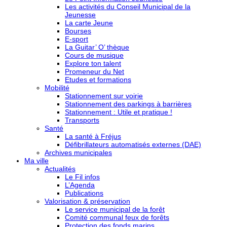
Les activités du Conseil Municipal de la
Jeunesse
La carte Jeune
Bourses
E-sport
La Guitar’ O’ thèque
Cours de musique
Explore ton talent
Promeneur du Net
Etudes et formations
Mobilité
Stationnement sur voirie
Stationnement des parkings à barrières
Stationnement : Utile et pratique !
Transports
Santé
La santé à Fréjus
Défibrillateurs automatisés externes (DAE)
Archives municipales
Ma ville
Actualités
Le Fil infos
L’Agenda
Publications
Valorisation & préservation
Le service municipal de la forêt
Comité communal feux de forêts
Protection des fonds marins