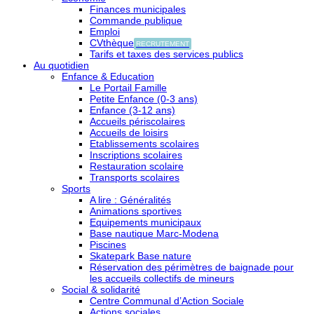
Finances municipales
Commande publique
Emploi
CVthèque
RECRUTEMENT
Tarifs et taxes des services publics
Au quotidien
Enfance & Education
Le Portail Famille
Petite Enfance (0-3 ans)
Enfance (3-12 ans)
Accueils périscolaires
Accueils de loisirs
Etablissements scolaires
Inscriptions scolaires
Restauration scolaire
Transports scolaires
Sports
A lire : Généralités
Animations sportives
Equipements municipaux
Base nautique Marc-Modena
Piscines
Skatepark Base nature
Réservation des périmètres de baignade pour
les accueils collectifs de mineurs
Social & solidarité
Centre Communal d’Action Sociale
Actions sociales