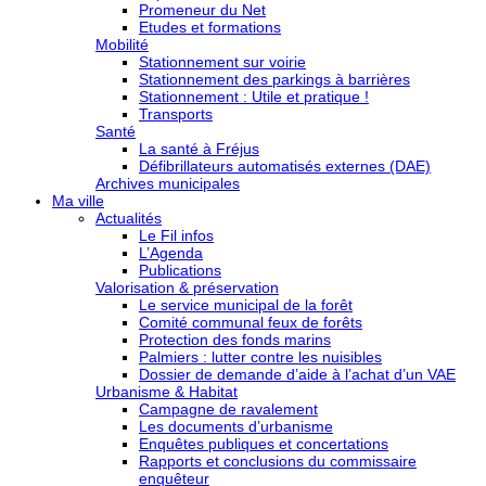
Promeneur du Net
Etudes et formations
Mobilité
Stationnement sur voirie
Stationnement des parkings à barrières
Stationnement : Utile et pratique !
Transports
Santé
La santé à Fréjus
Défibrillateurs automatisés externes (DAE)
Archives municipales
Ma ville
Actualités
Le Fil infos
L’Agenda
Publications
Valorisation & préservation
Le service municipal de la forêt
Comité communal feux de forêts
Protection des fonds marins
Palmiers : lutter contre les nuisibles
Dossier de demande d’aide à l’achat d’un VAE
Urbanisme & Habitat
Campagne de ravalement
Les documents d’urbanisme
Enquêtes publiques et concertations
Rapports et conclusions du commissaire
enquêteur