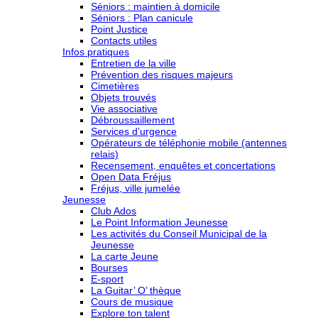
Séniors : maintien à domicile
Séniors : Plan canicule
Point Justice
Contacts utiles
Infos pratiques
Entretien de la ville
Prévention des risques majeurs
Cimetières
Objets trouvés
Vie associative
Débroussaillement
Services d’urgence
Opérateurs de téléphonie mobile (antennes
relais)
Recensement, enquêtes et concertations
Open Data Fréjus
Fréjus, ville jumelée
Jeunesse
Club Ados
Le Point Information Jeunesse
Les activités du Conseil Municipal de la
Jeunesse
La carte Jeune
Bourses
E-sport
La Guitar’ O’ thèque
Cours de musique
Explore ton talent