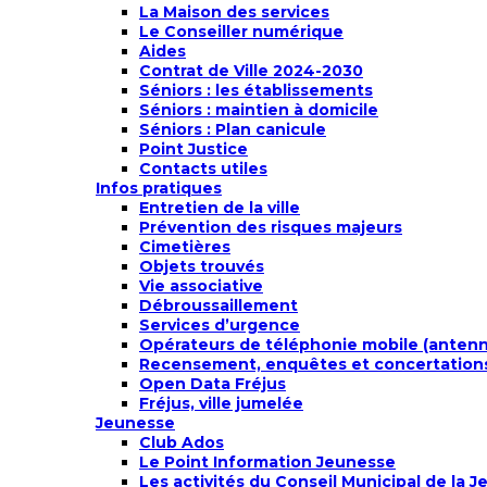
La Maison des services
Le Conseiller numérique
Aides
Contrat de Ville 2024-2030
Séniors : les établissements
Séniors : maintien à domicile
Séniors : Plan canicule
Point Justice
Contacts utiles
Infos pratiques
Entretien de la ville
Prévention des risques majeurs
Cimetières
Objets trouvés
Vie associative
Débroussaillement
Services d’urgence
Opérateurs de téléphonie mobile (antenne
Recensement, enquêtes et concertation
Open Data Fréjus
Fréjus, ville jumelée
Jeunesse
Club Ados
Le Point Information Jeunesse
Les activités du Conseil Municipal de la 