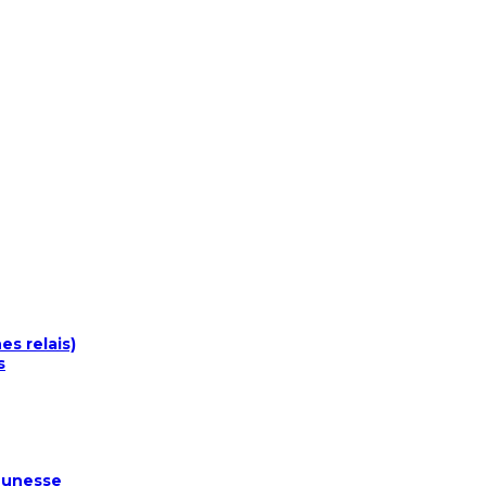
s relais)
s
Jeunesse