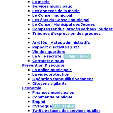
La mairie
Services municipaux
Les annexes de la mairie
Le Conseil municipal
Les élus du Conseil municipal
Le Conseil Municipal des Jeunes
Comptes rendus, procès verbaux, budget
Tribunes d’expression des groupes
Arrêtés – Actes administratifs
Rapport d’activités 2023
Vie des quartiers
La Ville recrute !
OFFRES D'EMPLOI
Contactez-nous
Prévention & sécurité
La police municipale
La vidéoprotection
Opération tranquillité vacances
Citoyens vigilants
Economie
Finances municipales
Commande publique
Emploi
CVthèque
RECRUTEMENT
Tarifs et taxes des services publics