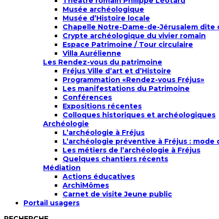
Théâtre romain Philippe Léotard
Musée archéologique
Musée d’Histoire locale
Chapelle Notre-Dame-de-Jérusalem dite 
Crypte archéologique du vivier romain
Espace Patrimoine / Tour circulaire
Villa Aurélienne
Les Rendez-vous du patrimoine
Fréjus Ville d’art et d’Histoire
Programmation «Rendez-vous Fréjus»
Les manifestations du Patrimoine
Conférences
Expositions récentes
Colloques historiques et archéologiques
Archéologie
L’archéologie à Fréjus
L’archéologie préventive à Fréjus : mode 
Les métiers de l’archéologie à Fréjus
Quelques chantiers récents
Médiation
Actions éducatives
ArchiMômes
Carnet de visite Jeune public
Portail usagers
RECHERCHE