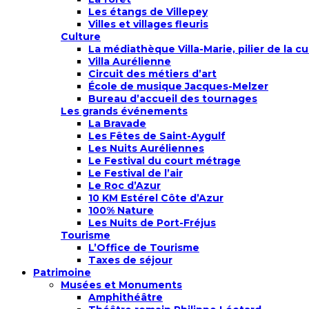
Les étangs de Villepey
Villes et villages fleuris
Culture
La médiathèque Villa-Marie, pilier de la cu
Villa Aurélienne
Circuit des métiers d’art
École de musique Jacques-Melzer
Bureau d’accueil des tournages
Les grands événements
La Bravade
Les Fêtes de Saint-Aygulf
Les Nuits Auréliennes
Le Festival du court métrage
Le Festival de l’air
Le Roc d’Azur
10 KM Estérel Côte d’Azur
100% Nature
Les Nuits de Port-Fréjus
Tourisme
L’Office de Tourisme
Taxes de séjour
Patrimoine
Musées et Monuments
Amphithéâtre