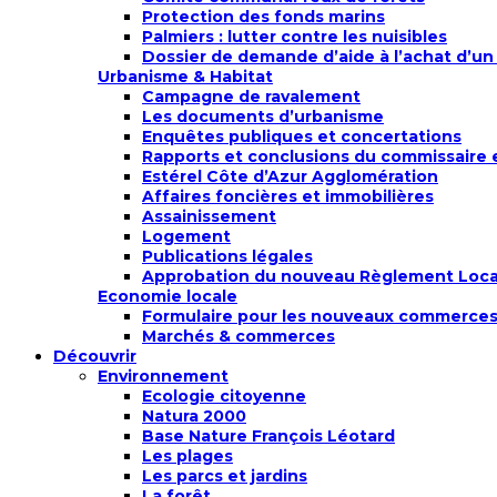
Protection des fonds marins
Palmiers : lutter contre les nuisibles
Dossier de demande d’aide à l’achat d’un
Urbanisme & Habitat
Campagne de ravalement
Les documents d’urbanisme
Enquêtes publiques et concertations
Rapports et conclusions du commissaire
Estérel Côte d’Azur Agglomération
Affaires foncières et immobilières
Assainissement
Logement
Publications légales
Approbation du nouveau Règlement Local 
Economie locale
Formulaire pour les nouveaux commerce
Marchés & commerces
Découvrir
Environnement
Ecologie citoyenne
Natura 2000
Base Nature François Léotard
Les plages
Les parcs et jardins
La forêt