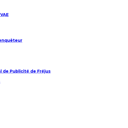
 VAE
 enquêteur
de Publicité de Fréjus
s