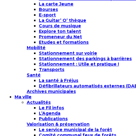
La carte Jeune
Bourses
E-sport
La Guitar’ O’ thèque
Cours de musique
Explore ton talent
Promeneur du Net
Etudes et formations
Mobilité
Stationnement sur voirie
Stationnement des parkings à barrières
Stationnement : Utile et pratique !
Transports
Santé
La santé à Fréjus
Défibrillateurs automatisés externes (DA
Archives municipales
Ma ville
Actualités
Le Fil infos
L’Agenda
Publications
Valorisation & préservation
Le service municipal de la forêt
Comité communal feux de forêts