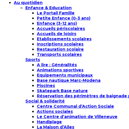
Au quotidien
Enfance & Education
Le Portail Famille
Petite Enfance (0-3 ans)
Enfance (3-12 ans)
Accueils périscolaires
Accueils de loisirs
Etablissements scolaires
Inscriptions scolaires
Restauration scolaire
Transports scolaires
Sports
A lire : Généralités
Animations sportives
Equipements municipaux
Base nautique Marc-Modena
Piscines
Skatepark Base nature
Réservation des périmètres de baignade p
Social & solidarité
Centre Communal d’Action Sociale
Actions sociales
Le Centre d’animation de Villeneuve
Handiplage
La Maison d’Ailes