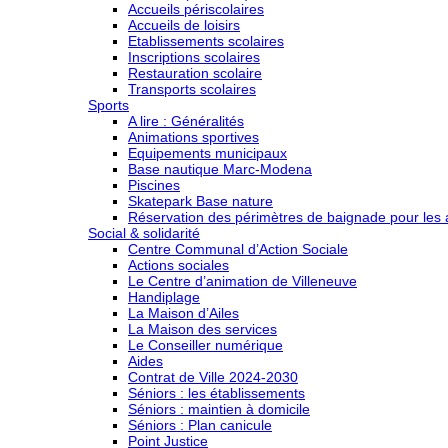
Accueils périscolaires
Accueils de loisirs
Etablissements scolaires
Inscriptions scolaires
Restauration scolaire
Transports scolaires
Sports
A lire : Généralités
Animations sportives
Equipements municipaux
Base nautique Marc-Modena
Piscines
Skatepark Base nature
Réservation des périmètres de baignade pour les a
Social & solidarité
Centre Communal d’Action Sociale
Actions sociales
Le Centre d’animation de Villeneuve
Handiplage
La Maison d’Ailes
La Maison des services
Le Conseiller numérique
Aides
Contrat de Ville 2024-2030
Séniors : les établissements
Séniors : maintien à domicile
Séniors : Plan canicule
Point Justice