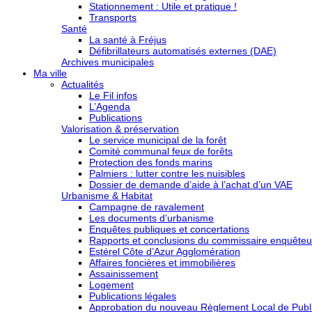
Stationnement : Utile et pratique !
Transports
Santé
La santé à Fréjus
Défibrillateurs automatisés externes (DAE)
Archives municipales
Ma ville
Actualités
Le Fil infos
L’Agenda
Publications
Valorisation & préservation
Le service municipal de la forêt
Comité communal feux de forêts
Protection des fonds marins
Palmiers : lutter contre les nuisibles
Dossier de demande d’aide à l’achat d’un VAE
Urbanisme & Habitat
Campagne de ravalement
Les documents d’urbanisme
Enquêtes publiques et concertations
Rapports et conclusions du commissaire enquêteu
Estérel Côte d’Azur Agglomération
Affaires foncières et immobilières
Assainissement
Logement
Publications légales
Approbation du nouveau Règlement Local de Publi