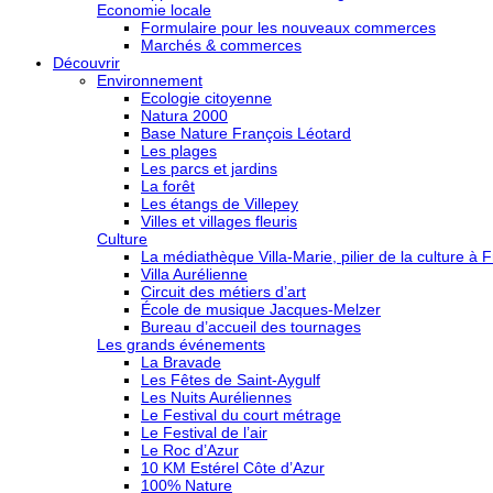
Economie locale
Formulaire pour les nouveaux commerces
Marchés & commerces
Découvrir
Environnement
Ecologie citoyenne
Natura 2000
Base Nature François Léotard
Les plages
Les parcs et jardins
La forêt
Les étangs de Villepey
Villes et villages fleuris
Culture
La médiathèque Villa-Marie, pilier de la culture à F
Villa Aurélienne
Circuit des métiers d’art
École de musique Jacques-Melzer
Bureau d’accueil des tournages
Les grands événements
La Bravade
Les Fêtes de Saint-Aygulf
Les Nuits Auréliennes
Le Festival du court métrage
Le Festival de l’air
Le Roc d’Azur
10 KM Estérel Côte d’Azur
100% Nature