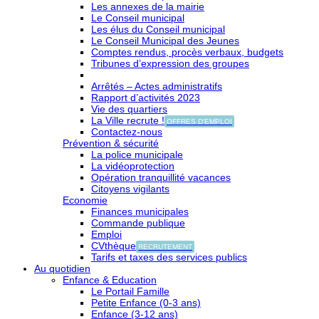
Les annexes de la mairie
Le Conseil municipal
Les élus du Conseil municipal
Le Conseil Municipal des Jeunes
Comptes rendus, procès verbaux, budgets
Tribunes d’expression des groupes
Arrêtés – Actes administratifs
Rapport d’activités 2023
Vie des quartiers
La Ville recrute !
OFFRES D'EMPLOI
Contactez-nous
Prévention & sécurité
La police municipale
La vidéoprotection
Opération tranquillité vacances
Citoyens vigilants
Economie
Finances municipales
Commande publique
Emploi
CVthèque
RECRUTEMENT
Tarifs et taxes des services publics
Au quotidien
Enfance & Education
Le Portail Famille
Petite Enfance (0-3 ans)
Enfance (3-12 ans)