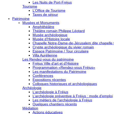
Les Nuits de Port-Fréjus
Tourisme
L’Office de Tourisme
Taxes de séjour
Patrimoine
Musées et Monuments
Amphithéâtre
Théâtre romain Philippe Léotard
Musée archéologique
Musée d’Histoire locale
Chapelle Notre-Dame-de-Jérusalem dite chapelle
Crypte archéologique du vivier romain
Espace Patrimoine / Tour circulaire
Villa Aurélienne
Les Rendez-vous du patrimoine
Fréjus Ville d’art et d’Histoire
Programmation «Rendez-vous Fréjus»
Les manifestations du Patrimoine
Conférences
Expositions récentes
Colloques historiques et archéologiques
Archéologie
L’archéologie à Fréjus
L’archéologie préventive à Fréjus : mode d’emploi
Les métiers de l’archéologie à Fréjus
Quelques chantiers récents
Médiation
Actions éducatives