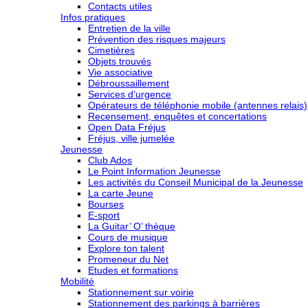
Contacts utiles
Infos pratiques
Entretien de la ville
Prévention des risques majeurs
Cimetières
Objets trouvés
Vie associative
Débroussaillement
Services d’urgence
Opérateurs de téléphonie mobile (antennes relais)
Recensement, enquêtes et concertations
Open Data Fréjus
Fréjus, ville jumelée
Jeunesse
Club Ados
Le Point Information Jeunesse
Les activités du Conseil Municipal de la Jeunesse
La carte Jeune
Bourses
E-sport
La Guitar’ O’ thèque
Cours de musique
Explore ton talent
Promeneur du Net
Etudes et formations
Mobilité
Stationnement sur voirie
Stationnement des parkings à barrières