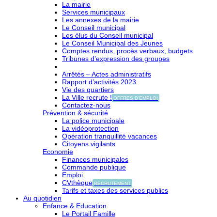
La mairie
Services municipaux
Les annexes de la mairie
Le Conseil municipal
Les élus du Conseil municipal
Le Conseil Municipal des Jeunes
Comptes rendus, procès verbaux, budgets
Tribunes d’expression des groupes
Arrêtés – Actes administratifs
Rapport d’activités 2023
Vie des quartiers
La Ville recrute !
OFFRES D'EMPLOI
Contactez-nous
Prévention & sécurité
La police municipale
La vidéoprotection
Opération tranquillité vacances
Citoyens vigilants
Economie
Finances municipales
Commande publique
Emploi
CVthèque
RECRUTEMENT
Tarifs et taxes des services publics
Au quotidien
Enfance & Education
Le Portail Famille