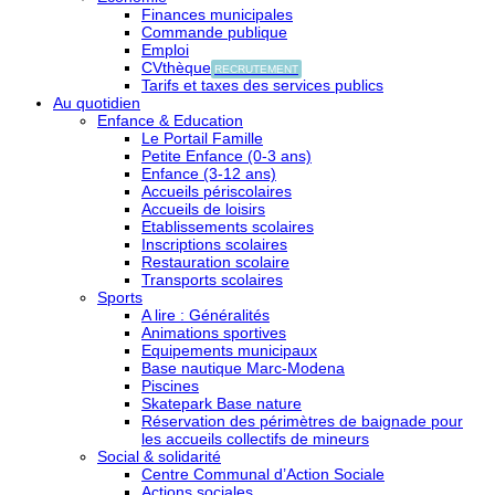
Finances municipales
Commande publique
Emploi
CVthèque
RECRUTEMENT
Tarifs et taxes des services publics
Au quotidien
Enfance & Education
Le Portail Famille
Petite Enfance (0-3 ans)
Enfance (3-12 ans)
Accueils périscolaires
Accueils de loisirs
Etablissements scolaires
Inscriptions scolaires
Restauration scolaire
Transports scolaires
Sports
A lire : Généralités
Animations sportives
Equipements municipaux
Base nautique Marc-Modena
Piscines
Skatepark Base nature
Réservation des périmètres de baignade pour
les accueils collectifs de mineurs
Social & solidarité
Centre Communal d’Action Sociale
Actions sociales