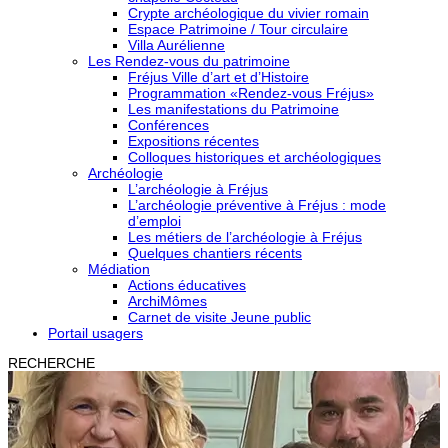
Crypte archéologique du vivier romain
Espace Patrimoine / Tour circulaire
Villa Aurélienne
Les Rendez-vous du patrimoine
Fréjus Ville d’art et d’Histoire
Programmation «Rendez-vous Fréjus»
Les manifestations du Patrimoine
Conférences
Expositions récentes
Colloques historiques et archéologiques
Archéologie
L’archéologie à Fréjus
L’archéologie préventive à Fréjus : mode
d’emploi
Les métiers de l’archéologie à Fréjus
Quelques chantiers récents
Médiation
Actions éducatives
ArchiMômes
Carnet de visite Jeune public
Portail usagers
RECHERCHE