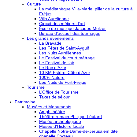
Culture
La médiathèque Villa-Marie, pilier de la culture à
Fréjus
Villa Aurélienne
Circuit des métiers d’art
École de musique Jacques-Melzer
Bureau d’accueil des tournages
Les grands événements
La Bravade
Les Fêtes de Saint-Aygulf
Les Nuits Auréliennes
Le Festival du court métrage
Le Festival de l’air
Le Roc d’Azur
10 KM Estérel Côte d’Azur
100% Nature
Les Nuits de Port-Fréjus
Tourisme
L’Office de Tourisme
Taxes de séjour
Patrimoine
Musées et Monuments
Amphithéâtre
Théâtre romain Philippe Léotard
Musée archéologique
Musée d’Histoire locale
Chapelle Notre-Dame-de-Jérusalem dite
chapelle Cocteau