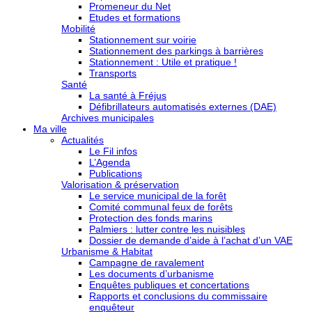
Promeneur du Net
Etudes et formations
Mobilité
Stationnement sur voirie
Stationnement des parkings à barrières
Stationnement : Utile et pratique !
Transports
Santé
La santé à Fréjus
Défibrillateurs automatisés externes (DAE)
Archives municipales
Ma ville
Actualités
Le Fil infos
L’Agenda
Publications
Valorisation & préservation
Le service municipal de la forêt
Comité communal feux de forêts
Protection des fonds marins
Palmiers : lutter contre les nuisibles
Dossier de demande d’aide à l’achat d’un VAE
Urbanisme & Habitat
Campagne de ravalement
Les documents d’urbanisme
Enquêtes publiques et concertations
Rapports et conclusions du commissaire
enquêteur