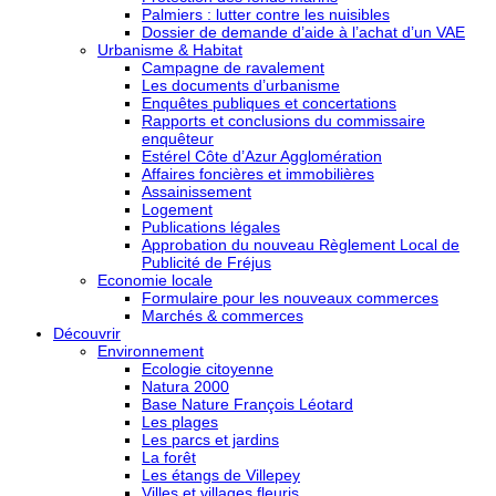
Palmiers : lutter contre les nuisibles
Dossier de demande d’aide à l’achat d’un VAE
Urbanisme & Habitat
Campagne de ravalement
Les documents d’urbanisme
Enquêtes publiques et concertations
Rapports et conclusions du commissaire
enquêteur
Estérel Côte d’Azur Agglomération
Affaires foncières et immobilières
Assainissement
Logement
Publications légales
Approbation du nouveau Règlement Local de
Publicité de Fréjus
Economie locale
Formulaire pour les nouveaux commerces
Marchés & commerces
Découvrir
Environnement
Ecologie citoyenne
Natura 2000
Base Nature François Léotard
Les plages
Les parcs et jardins
La forêt
Les étangs de Villepey
Villes et villages fleuris