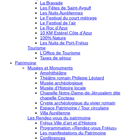
La Bravade
Les Fêtes de Saint-Aygulf
Les Nuits Auréliennes
Le Festival du court métrage
Le Festival de l’air
Le Roc d’Azur
10 KM Estérel Côte d’Azur
100% Nature
Les Nuits de Port-Fréjus
Tourisme
L’Office de Tourisme
Taxes de séjour
Patrimoine
Musées et Monuments
Amphithéâtre
Théâtre romain Philippe Léotard
Musée archéologique
Musée d’Histoire locale
Chapelle Notre-Dame-de-Jérusalem dite
chapelle Cocteau
Crypte archéologique du vivier romain
Espace Patrimoine / Tour circulaire
Villa Aurélienne
Les Rendez-vous du patrimoine
Fréjus Ville d’art et d’Histoire
Programmation «Rendez-vous Fréjus»
Les manifestations du Patrimoine
Conférences