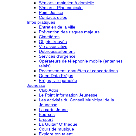
Séniors : maintien à domicile
Séniors : Plan canicule
Point Justice
Contacts utiles
Infos pratiques
Entretien de la ville
Prévention des risques majeurs
Cimetières
Objets trouvés
Vie associative
Débroussaillement
Services d’urgence
Opérateurs de téléphonie mobile (antennes
relais)
Recensement, enquêtes et concertations
Open Data Fréjus
Fréjus, ville jumelée
Jeunesse
Club Ados
Le Point Information Jeunesse
Les activités du Conseil Municipal de la
Jeunesse
La carte Jeune
Bourses
E-sport
La Guitar’ O’ thèque
Cours de musique
Explore ton talent