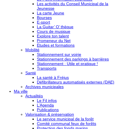
Les activités du Conseil Municipal de la
Jeunesse
La carte Jeune
Bourses
E-sport
La Guitar’ O’ thèque
Cours de musique
Explore ton talent
Promeneur du Net
Etudes et formations
Mobilité
Stationnement sur voirie
Stationnement des parkings à barrières
Stationnement : Utile et pratique !
Transports
Santé
La santé à Fréjus
Défibrillateurs automatisés externes (DAE)
Archives municipales
Ma ville
Actualités
Le Fil infos
L’Agenda
Publications
Valorisation & préservation
Le service municipal de la forêt
Comité communal feux de forêts
Protection des fonds marins