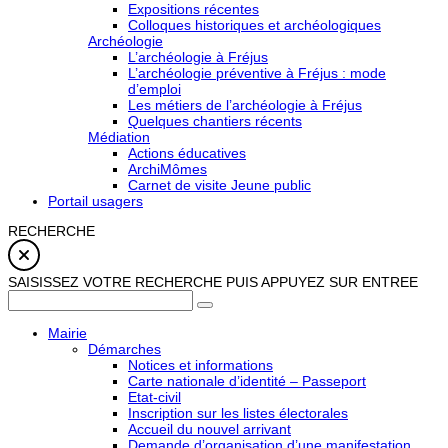
Expositions récentes
Colloques historiques et archéologiques
Archéologie
L’archéologie à Fréjus
L’archéologie préventive à Fréjus : mode
d’emploi
Les métiers de l’archéologie à Fréjus
Quelques chantiers récents
Médiation
Actions éducatives
ArchiMômes
Carnet de visite Jeune public
Portail usagers
RECHERCHE
SAISISSEZ VOTRE RECHERCHE PUIS APPUYEZ SUR ENTREE
Mairie
Démarches
Notices et informations
Carte nationale d’identité – Passeport
Etat-civil
Inscription sur les listes électorales
Accueil du nouvel arrivant
Demande d’organisation d’une manifestation