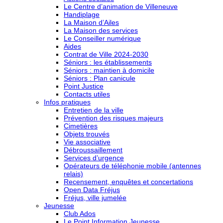
Le Centre d’animation de Villeneuve
Handiplage
La Maison d’Ailes
La Maison des services
Le Conseiller numérique
Aides
Contrat de Ville 2024-2030
Séniors : les établissements
Séniors : maintien à domicile
Séniors : Plan canicule
Point Justice
Contacts utiles
Infos pratiques
Entretien de la ville
Prévention des risques majeurs
Cimetières
Objets trouvés
Vie associative
Débroussaillement
Services d’urgence
Opérateurs de téléphonie mobile (antennes
relais)
Recensement, enquêtes et concertations
Open Data Fréjus
Fréjus, ville jumelée
Jeunesse
Club Ados
Le Point Information Jeunesse