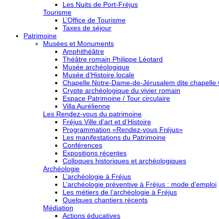
Les Nuits de Port-Fréjus
Tourisme
L’Office de Tourisme
Taxes de séjour
Patrimoine
Musées et Monuments
Amphithéâtre
Théâtre romain Philippe Léotard
Musée archéologique
Musée d’Histoire locale
Chapelle Notre-Dame-de-Jérusalem dite chapelle
Crypte archéologique du vivier romain
Espace Patrimoine / Tour circulaire
Villa Aurélienne
Les Rendez-vous du patrimoine
Fréjus Ville d’art et d’Histoire
Programmation «Rendez-vous Fréjus»
Les manifestations du Patrimoine
Conférences
Expositions récentes
Colloques historiques et archéologiques
Archéologie
L’archéologie à Fréjus
L’archéologie préventive à Fréjus : mode d’emploi
Les métiers de l’archéologie à Fréjus
Quelques chantiers récents
Médiation
Actions éducatives