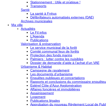
Stationnement : Utile et pratique !
Transports
Santé
La santé à Fréjus
Défibrillateurs automatisés externes (DAE)
Archives municipales
Ma ville
Actualités
Le Fil infos
L’Agenda
Publications
Valorisation & préservation
Le service municipal de la forêt
Comité communal feux de forêts
Protection des fonds marins
Palmiers : lutter contre les nuisibles
Dossier de demande d’aide à l’achat d’un VAE
Urbanisme & Habitat
Campagne de ravalement
Les documents d’urbanisme
Enquêtes publiques et concertations
Rapports et conclusions du commissaire enquêteu
Estérel Côte d’Azur Agglomération
Affaires foncières et immobilières
Assainissement
Logement
Publications légales
Approbation du nouveau Règlement Local de Publi