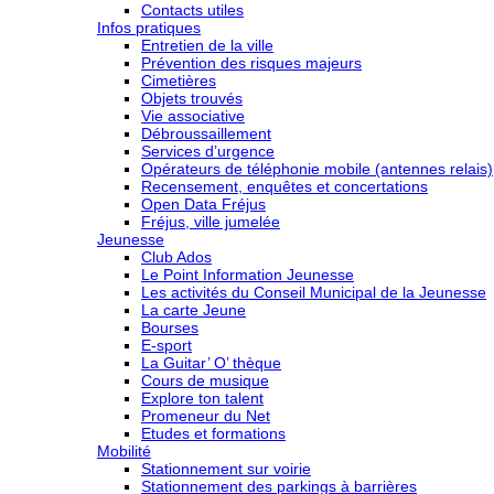
Contacts utiles
Infos pratiques
Entretien de la ville
Prévention des risques majeurs
Cimetières
Objets trouvés
Vie associative
Débroussaillement
Services d’urgence
Opérateurs de téléphonie mobile (antennes relais)
Recensement, enquêtes et concertations
Open Data Fréjus
Fréjus, ville jumelée
Jeunesse
Club Ados
Le Point Information Jeunesse
Les activités du Conseil Municipal de la Jeunesse
La carte Jeune
Bourses
E-sport
La Guitar’ O’ thèque
Cours de musique
Explore ton talent
Promeneur du Net
Etudes et formations
Mobilité
Stationnement sur voirie
Stationnement des parkings à barrières