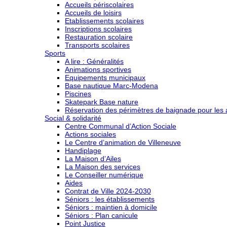
Accueils périscolaires
Accueils de loisirs
Etablissements scolaires
Inscriptions scolaires
Restauration scolaire
Transports scolaires
Sports
A lire : Généralités
Animations sportives
Equipements municipaux
Base nautique Marc-Modena
Piscines
Skatepark Base nature
Réservation des périmètres de baignade pour les a
Social & solidarité
Centre Communal d’Action Sociale
Actions sociales
Le Centre d’animation de Villeneuve
Handiplage
La Maison d’Ailes
La Maison des services
Le Conseiller numérique
Aides
Contrat de Ville 2024-2030
Séniors : les établissements
Séniors : maintien à domicile
Séniors : Plan canicule
Point Justice