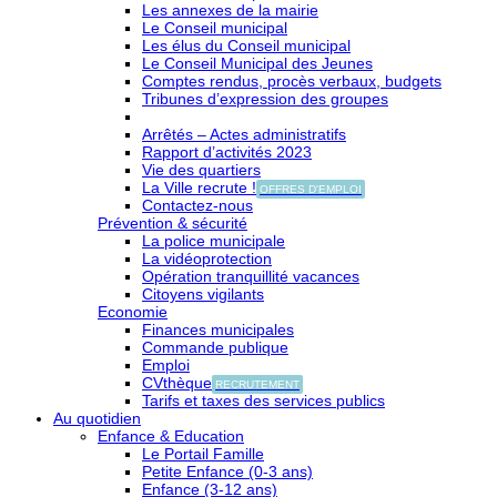
Les annexes de la mairie
Le Conseil municipal
Les élus du Conseil municipal
Le Conseil Municipal des Jeunes
Comptes rendus, procès verbaux, budgets
Tribunes d’expression des groupes
Arrêtés – Actes administratifs
Rapport d’activités 2023
Vie des quartiers
La Ville recrute !
OFFRES D'EMPLOI
Contactez-nous
Prévention & sécurité
La police municipale
La vidéoprotection
Opération tranquillité vacances
Citoyens vigilants
Economie
Finances municipales
Commande publique
Emploi
CVthèque
RECRUTEMENT
Tarifs et taxes des services publics
Au quotidien
Enfance & Education
Le Portail Famille
Petite Enfance (0-3 ans)
Enfance (3-12 ans)