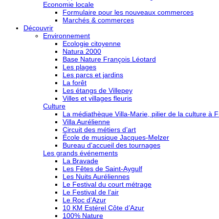
Economie locale
Formulaire pour les nouveaux commerces
Marchés & commerces
Découvrir
Environnement
Ecologie citoyenne
Natura 2000
Base Nature François Léotard
Les plages
Les parcs et jardins
La forêt
Les étangs de Villepey
Villes et villages fleuris
Culture
La médiathèque Villa-Marie, pilier de la culture à F
Villa Aurélienne
Circuit des métiers d’art
École de musique Jacques-Melzer
Bureau d’accueil des tournages
Les grands événements
La Bravade
Les Fêtes de Saint-Aygulf
Les Nuits Auréliennes
Le Festival du court métrage
Le Festival de l’air
Le Roc d’Azur
10 KM Estérel Côte d’Azur
100% Nature