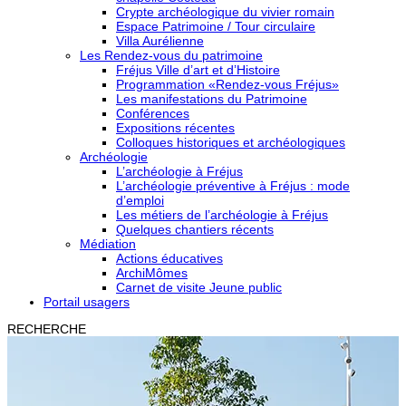
Crypte archéologique du vivier romain
Espace Patrimoine / Tour circulaire
Villa Aurélienne
Les Rendez-vous du patrimoine
Fréjus Ville d’art et d’Histoire
Programmation «Rendez-vous Fréjus»
Les manifestations du Patrimoine
Conférences
Expositions récentes
Colloques historiques et archéologiques
Archéologie
L’archéologie à Fréjus
L’archéologie préventive à Fréjus : mode
d’emploi
Les métiers de l’archéologie à Fréjus
Quelques chantiers récents
Médiation
Actions éducatives
ArchiMômes
Carnet de visite Jeune public
Portail usagers
RECHERCHE