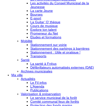
Les activités du Conseil Municipal de la
Jeunesse
La carte Jeune
Bourses
E-sport
La Guitar’ O’ thèque
Cours de musique
Explore ton talent
Promeneur du Net
Etudes et formations
Mobilité
Stationnement sur voirie
Stationnement des parkings à barrières
Stationnement : Utile et pratique !
Transports
Santé
La santé à Fréjus
Défibrillateurs automatisés externes (DAE)
Archives municipales
Ma ville
Actualités
Le Fil infos
L’Agenda
Publications
Valorisation & préservation
Le service municipal de la forêt
Comité communal feux de forêts
Protection des fonds marins