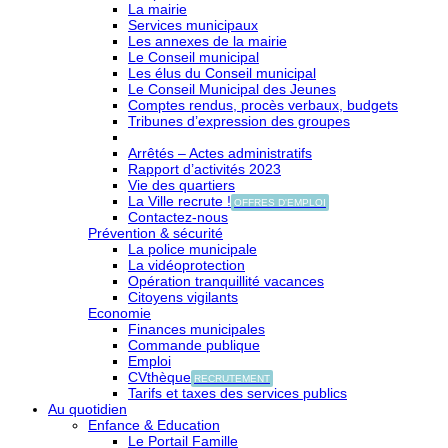
La mairie
Services municipaux
Les annexes de la mairie
Le Conseil municipal
Les élus du Conseil municipal
Le Conseil Municipal des Jeunes
Comptes rendus, procès verbaux, budgets
Tribunes d’expression des groupes
Arrêtés – Actes administratifs
Rapport d’activités 2023
Vie des quartiers
La Ville recrute !
OFFRES D'EMPLOI
Contactez-nous
Prévention & sécurité
La police municipale
La vidéoprotection
Opération tranquillité vacances
Citoyens vigilants
Economie
Finances municipales
Commande publique
Emploi
CVthèque
RECRUTEMENT
Tarifs et taxes des services publics
Au quotidien
Enfance & Education
Le Portail Famille