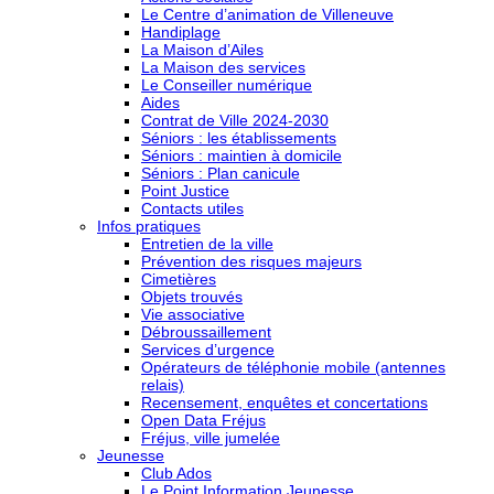
Le Centre d’animation de Villeneuve
Handiplage
La Maison d’Ailes
La Maison des services
Le Conseiller numérique
Aides
Contrat de Ville 2024-2030
Séniors : les établissements
Séniors : maintien à domicile
Séniors : Plan canicule
Point Justice
Contacts utiles
Infos pratiques
Entretien de la ville
Prévention des risques majeurs
Cimetières
Objets trouvés
Vie associative
Débroussaillement
Services d’urgence
Opérateurs de téléphonie mobile (antennes
relais)
Recensement, enquêtes et concertations
Open Data Fréjus
Fréjus, ville jumelée
Jeunesse
Club Ados
Le Point Information Jeunesse