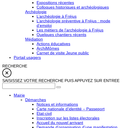
Expositions récentes
Colloques historiques et archéologiques
Archéologie
L’archéologie à Fréjus
L’archéologie préventive à Fréjus : mode
d’emploi
Les métiers de l’archéologie à Fréjus
Quelques chantiers récents
Médiation
Actions éducatives
ArchiMômes
Carnet de visite Jeune public
Portail usagers
RECHERCHE
SAISISSEZ VOTRE RECHERCHE PUIS APPUYEZ SUR ENTREE
Mairie
Démarches
Notices et informations
Carte nationale d’identité – Passeport
Etat-civil
Inscription sur les listes électorales
Accueil du nouvel arrivant
Demande d’organisation d’une manifestation