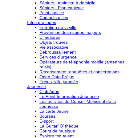
Séniors : maintien à domicile
Séniors : Plan canicule
Point Justice
Contacts utiles
Infos pratiques
Entretien de la ville
Prévention des risques majeurs
Cimetières
Objets trouvés
Vie associative
Débroussaillement
Services d’urgence
Opérateurs de téléphonie mobile (antennes
relais)
Recensement, enquêtes et concertations
Open Data Fréjus
Fréjus, ville jumelée
Jeunesse
Club Ados
Le Point Information Jeunesse
Les activités du Conseil Municipal de la
Jeunesse
La carte Jeune
Bourses
E-sport
La Guitar’ O’ thèque
Cours de musique
Explore ton talent