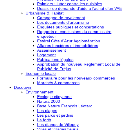
Palmiers : lutter contre les nuisibles
Dossier de demande d’aide à l’achat d’un VAE
Urbanisme & Habitat
Campagne de ravalement
Les documents d’urbanisme
Enquêtes publiques et concertations
Rapports et conclusions du commissaire
enquêteur
Estérel Côte d’Azur Agglomération
Affaires foncières et immobilières
Assainissement
Logement
Publications légales
Approbation du nouveau Règlement Local de
Publicité de Fréjus
Economie locale
Formulaire pour les nouveaux commerces
Marchés & commerces
Découvrir
Environnement
Ecologie citoyenne
Natura 2000
Base Nature François Léotard
Les plages
Les parcs et jardins
La forêt
Les étangs de Villepey
Villes et villages fleuris