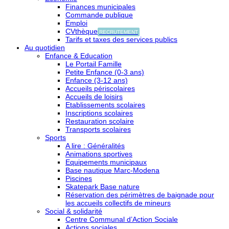
Finances municipales
Commande publique
Emploi
CVthèque
RECRUTEMENT
Tarifs et taxes des services publics
Au quotidien
Enfance & Education
Le Portail Famille
Petite Enfance (0-3 ans)
Enfance (3-12 ans)
Accueils périscolaires
Accueils de loisirs
Etablissements scolaires
Inscriptions scolaires
Restauration scolaire
Transports scolaires
Sports
A lire : Généralités
Animations sportives
Equipements municipaux
Base nautique Marc-Modena
Piscines
Skatepark Base nature
Réservation des périmètres de baignade pour
les accueils collectifs de mineurs
Social & solidarité
Centre Communal d’Action Sociale
Actions sociales