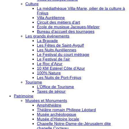
Culture
La médiathèque Villa-Marie, pilier de la culture à
Fréjus
Villa Aurélienne
Circuit des métiers d’art
École de musique Jacques-Melzer
Bureau d’accueil des tournages
Les grands événements
La Bravade
Les Fêtes de Saint-Aygulf
Les Nuits Auréliennes
Le Festival du court métrage
Le Festival de l’air
Le Roc d’Azur
10 KM Estérel Côte d’Azur
100% Nature
Les Nuits de Port-Fréjus
Tourisme
L’Office de Tourisme
Taxes de séjour
Patrimoine
Musées et Monuments
Amphithéâtre
Théâtre romain Philippe Léotard
Musée archéologique
Musée d’Histoire locale
Chapelle Notre-Dame-de-Jérusalem dite
chapelle Cocteau