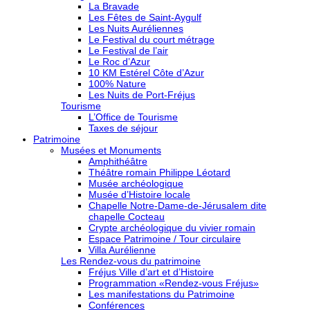
La Bravade
Les Fêtes de Saint-Aygulf
Les Nuits Auréliennes
Le Festival du court métrage
Le Festival de l’air
Le Roc d’Azur
10 KM Estérel Côte d’Azur
100% Nature
Les Nuits de Port-Fréjus
Tourisme
L’Office de Tourisme
Taxes de séjour
Patrimoine
Musées et Monuments
Amphithéâtre
Théâtre romain Philippe Léotard
Musée archéologique
Musée d’Histoire locale
Chapelle Notre-Dame-de-Jérusalem dite
chapelle Cocteau
Crypte archéologique du vivier romain
Espace Patrimoine / Tour circulaire
Villa Aurélienne
Les Rendez-vous du patrimoine
Fréjus Ville d’art et d’Histoire
Programmation «Rendez-vous Fréjus»
Les manifestations du Patrimoine
Conférences