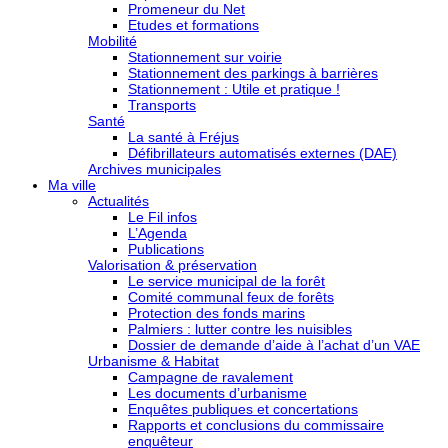
Promeneur du Net
Etudes et formations
Mobilité
Stationnement sur voirie
Stationnement des parkings à barrières
Stationnement : Utile et pratique !
Transports
Santé
La santé à Fréjus
Défibrillateurs automatisés externes (DAE)
Archives municipales
Ma ville
Actualités
Le Fil infos
L’Agenda
Publications
Valorisation & préservation
Le service municipal de la forêt
Comité communal feux de forêts
Protection des fonds marins
Palmiers : lutter contre les nuisibles
Dossier de demande d’aide à l’achat d’un VAE
Urbanisme & Habitat
Campagne de ravalement
Les documents d’urbanisme
Enquêtes publiques et concertations
Rapports et conclusions du commissaire
enquêteur