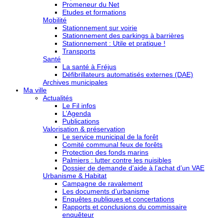
Promeneur du Net
Etudes et formations
Mobilité
Stationnement sur voirie
Stationnement des parkings à barrières
Stationnement : Utile et pratique !
Transports
Santé
La santé à Fréjus
Défibrillateurs automatisés externes (DAE)
Archives municipales
Ma ville
Actualités
Le Fil infos
L’Agenda
Publications
Valorisation & préservation
Le service municipal de la forêt
Comité communal feux de forêts
Protection des fonds marins
Palmiers : lutter contre les nuisibles
Dossier de demande d’aide à l’achat d’un VAE
Urbanisme & Habitat
Campagne de ravalement
Les documents d’urbanisme
Enquêtes publiques et concertations
Rapports et conclusions du commissaire
enquêteur