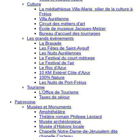
Culture
La médiathèque Villa-Marie, pilier de la culture à
Fréjus
Villa Aurélienne
Circuit des métiers d’art
École de musique Jacques-Melzer
Bureau d’accueil des tournages
Les grands événements
La Bravade
Les Fêtes de Saint-Aygulf
Les Nuits Auréliennes
Le Festival du court métrage
Le Festival de l’air
Le Roc d’Azur
10 KM Estérel Côte d’Azur
100% Nature
Les Nuits de Port-Fréjus
Tourisme
L’Office de Tourisme
Taxes de séjour
Patrimoine
Musées et Monuments
Amphithéâtre
Théâtre romain Philippe Léotard
Musée archéologique
Musée d’Histoire locale
Chapelle Notre-Dame-de-Jérusalem dite
chapelle Cocteau