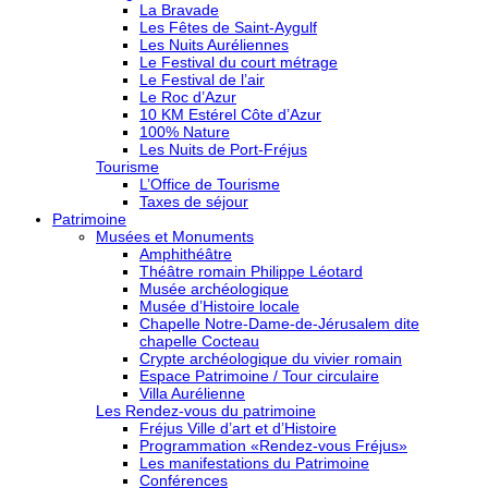
La Bravade
Les Fêtes de Saint-Aygulf
Les Nuits Auréliennes
Le Festival du court métrage
Le Festival de l’air
Le Roc d’Azur
10 KM Estérel Côte d’Azur
100% Nature
Les Nuits de Port-Fréjus
Tourisme
L’Office de Tourisme
Taxes de séjour
Patrimoine
Musées et Monuments
Amphithéâtre
Théâtre romain Philippe Léotard
Musée archéologique
Musée d’Histoire locale
Chapelle Notre-Dame-de-Jérusalem dite
chapelle Cocteau
Crypte archéologique du vivier romain
Espace Patrimoine / Tour circulaire
Villa Aurélienne
Les Rendez-vous du patrimoine
Fréjus Ville d’art et d’Histoire
Programmation «Rendez-vous Fréjus»
Les manifestations du Patrimoine
Conférences