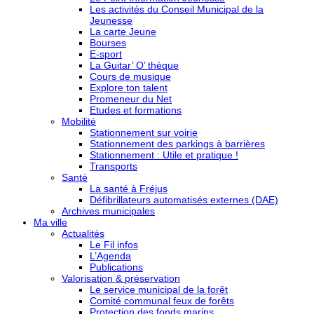
Les activités du Conseil Municipal de la
Jeunesse
La carte Jeune
Bourses
E-sport
La Guitar’ O’ thèque
Cours de musique
Explore ton talent
Promeneur du Net
Etudes et formations
Mobilité
Stationnement sur voirie
Stationnement des parkings à barrières
Stationnement : Utile et pratique !
Transports
Santé
La santé à Fréjus
Défibrillateurs automatisés externes (DAE)
Archives municipales
Ma ville
Actualités
Le Fil infos
L’Agenda
Publications
Valorisation & préservation
Le service municipal de la forêt
Comité communal feux de forêts
Protection des fonds marins