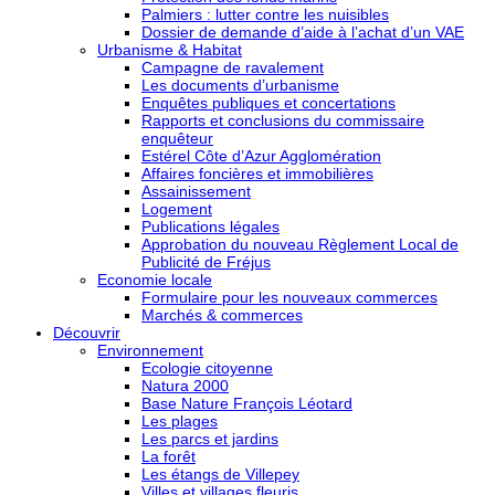
Palmiers : lutter contre les nuisibles
Dossier de demande d’aide à l’achat d’un VAE
Urbanisme & Habitat
Campagne de ravalement
Les documents d’urbanisme
Enquêtes publiques et concertations
Rapports et conclusions du commissaire
enquêteur
Estérel Côte d’Azur Agglomération
Affaires foncières et immobilières
Assainissement
Logement
Publications légales
Approbation du nouveau Règlement Local de
Publicité de Fréjus
Economie locale
Formulaire pour les nouveaux commerces
Marchés & commerces
Découvrir
Environnement
Ecologie citoyenne
Natura 2000
Base Nature François Léotard
Les plages
Les parcs et jardins
La forêt
Les étangs de Villepey
Villes et villages fleuris