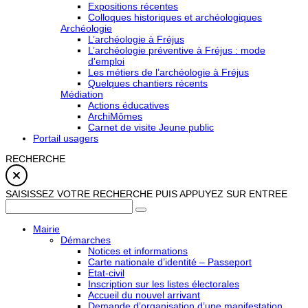
Expositions récentes
Colloques historiques et archéologiques
Archéologie
L’archéologie à Fréjus
L’archéologie préventive à Fréjus : mode
d’emploi
Les métiers de l’archéologie à Fréjus
Quelques chantiers récents
Médiation
Actions éducatives
ArchiMômes
Carnet de visite Jeune public
Portail usagers
RECHERCHE
SAISISSEZ VOTRE RECHERCHE PUIS APPUYEZ SUR ENTREE
Mairie
Démarches
Notices et informations
Carte nationale d’identité – Passeport
Etat-civil
Inscription sur les listes électorales
Accueil du nouvel arrivant
Demande d’organisation d’une manifestation