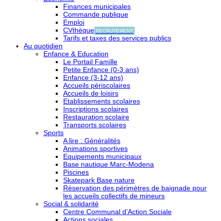
Finances municipales
Commande publique
Emploi
CVthèque
RECRUTEMENT
Tarifs et taxes des services publics
Au quotidien
Enfance & Education
Le Portail Famille
Petite Enfance (0-3 ans)
Enfance (3-12 ans)
Accueils périscolaires
Accueils de loisirs
Etablissements scolaires
Inscriptions scolaires
Restauration scolaire
Transports scolaires
Sports
A lire : Généralités
Animations sportives
Equipements municipaux
Base nautique Marc-Modena
Piscines
Skatepark Base nature
Réservation des périmètres de baignade pour
les accueils collectifs de mineurs
Social & solidarité
Centre Communal d’Action Sociale
Actions sociales