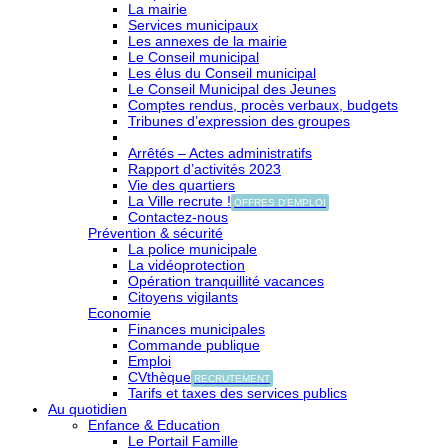
La mairie
Services municipaux
Les annexes de la mairie
Le Conseil municipal
Les élus du Conseil municipal
Le Conseil Municipal des Jeunes
Comptes rendus, procès verbaux, budgets
Tribunes d’expression des groupes
Arrêtés – Actes administratifs
Rapport d’activités 2023
Vie des quartiers
La Ville recrute !
OFFRES D'EMPLOI
Contactez-nous
Prévention & sécurité
La police municipale
La vidéoprotection
Opération tranquillité vacances
Citoyens vigilants
Economie
Finances municipales
Commande publique
Emploi
CVthèque
RECRUTEMENT
Tarifs et taxes des services publics
Au quotidien
Enfance & Education
Le Portail Famille