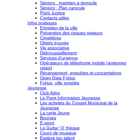
Séniors : maintien à domicile
Séniors : Plan canicule
Point Justice
Contacts utiles
Infos pratiques
Entretien de la ville
Prévention des risques majeurs
Cimetières
Objets trouvés
Vie associative
Débroussaillement
Services d’urgence
Opérateurs de téléphonie mobile (antennes
relais)
Recensement, enquêtes et concertations
Open Data Fréjus
Fréjus, ville jumelée
Jeunesse
Club Ados
Le Point Information Jeunesse
Les activités du Conseil Municipal de la
Jeunesse
La carte Jeune
Bourses
E-sport
La Guitar’ O’ thèque
Cours de musique
Explore ton talent