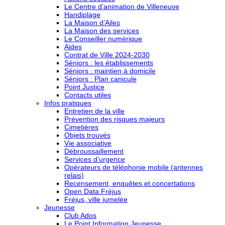
Le Centre d’animation de Villeneuve
Handiplage
La Maison d’Ailes
La Maison des services
Le Conseiller numérique
Aides
Contrat de Ville 2024-2030
Séniors : les établissements
Séniors : maintien à domicile
Séniors : Plan canicule
Point Justice
Contacts utiles
Infos pratiques
Entretien de la ville
Prévention des risques majeurs
Cimetières
Objets trouvés
Vie associative
Débroussaillement
Services d’urgence
Opérateurs de téléphonie mobile (antennes
relais)
Recensement, enquêtes et concertations
Open Data Fréjus
Fréjus, ville jumelée
Jeunesse
Club Ados
Le Point Information Jeunesse