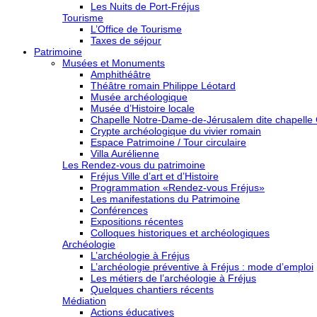
Les Nuits de Port-Fréjus
Tourisme
L’Office de Tourisme
Taxes de séjour
Patrimoine
Musées et Monuments
Amphithéâtre
Théâtre romain Philippe Léotard
Musée archéologique
Musée d’Histoire locale
Chapelle Notre-Dame-de-Jérusalem dite chapelle
Crypte archéologique du vivier romain
Espace Patrimoine / Tour circulaire
Villa Aurélienne
Les Rendez-vous du patrimoine
Fréjus Ville d’art et d’Histoire
Programmation «Rendez-vous Fréjus»
Les manifestations du Patrimoine
Conférences
Expositions récentes
Colloques historiques et archéologiques
Archéologie
L’archéologie à Fréjus
L’archéologie préventive à Fréjus : mode d’emploi
Les métiers de l’archéologie à Fréjus
Quelques chantiers récents
Médiation
Actions éducatives