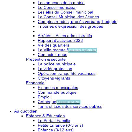
Les annexes de la mairie
Le Conseil municipal
Les élus du Conseil municipal
Le Conseil Municipal des Jeunes
Comptes rendus, procès verbaux, budgets
Tribunes d’expression des groupes
Arrêtés – Actes administratifs
Rapport d’activités 2023
Vie des quartiers
La Ville recrute !
OFFRES D'EMPLOI
Contactez-nous
Prévention & sécurité
La police municipale
La vidéoprotection
Opération tranquillité vacances
Citoyens vigilants
Economie
Finances municipales
Commande publique
Emploi
CVthèque
RECRUTEMENT
Tarifs et taxes des services publics
Au quotidien
Enfance & Education
Le Portail Famille
Petite Enfance (0-3 ans)
Enfance (3-12 ans)