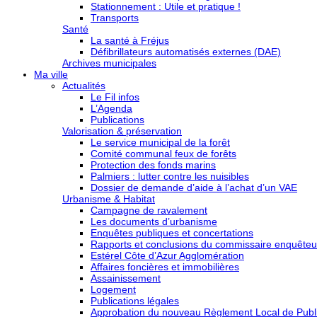
Stationnement : Utile et pratique !
Transports
Santé
La santé à Fréjus
Défibrillateurs automatisés externes (DAE)
Archives municipales
Ma ville
Actualités
Le Fil infos
L’Agenda
Publications
Valorisation & préservation
Le service municipal de la forêt
Comité communal feux de forêts
Protection des fonds marins
Palmiers : lutter contre les nuisibles
Dossier de demande d’aide à l’achat d’un VAE
Urbanisme & Habitat
Campagne de ravalement
Les documents d’urbanisme
Enquêtes publiques et concertations
Rapports et conclusions du commissaire enquêteu
Estérel Côte d’Azur Agglomération
Affaires foncières et immobilières
Assainissement
Logement
Publications légales
Approbation du nouveau Règlement Local de Publi