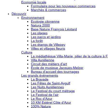
Economie locale
Formulaire pour les nouveaux commerces
Marchés & commerces
Découvrir
Environnement
Ecologie citoyenne
Natura 2000
Base Nature François Léotard
Les plages
Les parcs et jardins
La forêt
Les étangs de Villepey
Villes et villages fleuris
Culture
La médiathèque Villa-Marie, pilier de la culture à F
Villa Aurélienne
Circuit des métiers d’art
École de musique Jacques-Melzer
Bureau d’accueil des tournages
Les grands événements
La Bravade
Les Fêtes de Saint-Aygulf
Les Nuits Auréliennes
Le Festival du court métrage
Le Festival de l’air
Le Roc d’Azur
10 KM Estérel Côte d’Azur
100% Nature