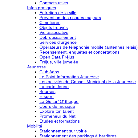
Contacts utiles
Infos pratiques
Entretien de la ville
Prévention des risques majeurs
Cimetières
Objets trouvés
Vie associative
Débroussaillement
Services d’urgence
Opérateurs de téléphonie mobile (antennes relais)
Recensement, enquêtes et concertations
Open Data Fréjus
Fréjus, ville jumelée
Jeunesse
Club Ados
Le Point Information Jeunesse
Les activités du Conseil Municipal de la Jeunesse
La carte Jeune
Bourses
E-sport
La Guitar’ O’ thèque
Cours de musique
Explore ton talent
Promeneur du Net
Etudes et formations
Mobilité
Stationnement sur voirie
Stationnement des parkings à barrières