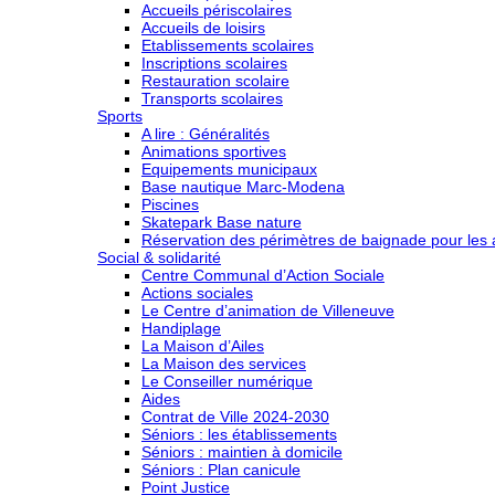
Accueils périscolaires
Accueils de loisirs
Etablissements scolaires
Inscriptions scolaires
Restauration scolaire
Transports scolaires
Sports
A lire : Généralités
Animations sportives
Equipements municipaux
Base nautique Marc-Modena
Piscines
Skatepark Base nature
Réservation des périmètres de baignade pour les a
Social & solidarité
Centre Communal d’Action Sociale
Actions sociales
Le Centre d’animation de Villeneuve
Handiplage
La Maison d’Ailes
La Maison des services
Le Conseiller numérique
Aides
Contrat de Ville 2024-2030
Séniors : les établissements
Séniors : maintien à domicile
Séniors : Plan canicule
Point Justice