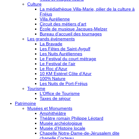
Culture
La médiathèque Villa-Marie, pilier de la culture à
Fréjus
Villa Aurélienne
Circuit des métiers d’art
École de musique Jacques-Melzer
Bureau d’accueil des tournages
Les grands événements
La Bravade
Les Fêtes de Saint-Aygulf
Les Nuits Auréliennes
Le Festival du court métrage
Le Festival de l’air
Le Roc d’Azur
10 KM Estérel Côte d’Azur
100% Nature
Les Nuits de Port-Fréjus
Tourisme
L’Office de Tourisme
Taxes de séjour
Patrimoine
Musées et Monuments
Amphithéâtre
Théâtre romain Philippe Léotard
Musée archéologique
Musée d’Histoire locale
Chapelle Notre-Dame-de-Jérusalem dite
chapelle Cocteau