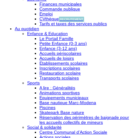
Finances municipales
Commande publique
Emploi
CVthèque
RECRUTEMENT
Tarifs et taxes des services publics
Au quotidien
Enfance & Education
Le Portail Famille
Petite Enfance (0-3 ans)
Enfance (3-12 ans)
Accueils périscolaires
Accueils de loisirs
Etablissements scolaires
Inscriptions scolaires
Restauration scolaire
Transports scolaires
Sports
A lire : Généralités
Animations sportives
Equipements municipaux
Base nautique Marc-Modena
Piscines
Skatepark Base nature
Réservation des périmètres de baignade pour
les accueils collectifs de mineurs
Social & solidarité
Centre Communal d’Action Sociale
Actions sociales