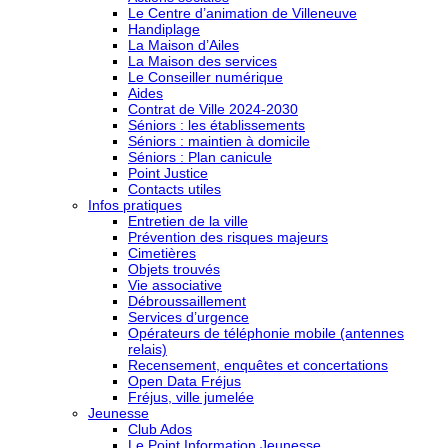
Le Centre d’animation de Villeneuve
Handiplage
La Maison d’Ailes
La Maison des services
Le Conseiller numérique
Aides
Contrat de Ville 2024-2030
Séniors : les établissements
Séniors : maintien à domicile
Séniors : Plan canicule
Point Justice
Contacts utiles
Infos pratiques
Entretien de la ville
Prévention des risques majeurs
Cimetières
Objets trouvés
Vie associative
Débroussaillement
Services d’urgence
Opérateurs de téléphonie mobile (antennes
relais)
Recensement, enquêtes et concertations
Open Data Fréjus
Fréjus, ville jumelée
Jeunesse
Club Ados
Le Point Information Jeunesse