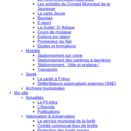
Les activités du Conseil Municipal de la
Jeunesse
La carte Jeune
Bourses
E-sport
La Guitar’ O’ thèque
Cours de musique
Explore ton talent
Promeneur du Net
Etudes et formations
Mobilité
Stationnement sur voirie
Stationnement des parkings à barrières
Stationnement : Utile et pratique !
Transports
Santé
La santé à Fréjus
Défibrillateurs automatisés externes (DAE)
Archives municipales
Ma ville
Actualités
Le Fil infos
L’Agenda
Publications
Valorisation & préservation
Le service municipal de la forêt
Comité communal feux de forêts
Protection des fonds marins