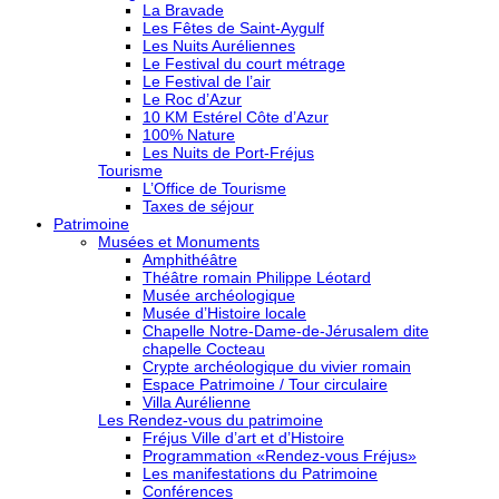
La Bravade
Les Fêtes de Saint-Aygulf
Les Nuits Auréliennes
Le Festival du court métrage
Le Festival de l’air
Le Roc d’Azur
10 KM Estérel Côte d’Azur
100% Nature
Les Nuits de Port-Fréjus
Tourisme
L’Office de Tourisme
Taxes de séjour
Patrimoine
Musées et Monuments
Amphithéâtre
Théâtre romain Philippe Léotard
Musée archéologique
Musée d’Histoire locale
Chapelle Notre-Dame-de-Jérusalem dite
chapelle Cocteau
Crypte archéologique du vivier romain
Espace Patrimoine / Tour circulaire
Villa Aurélienne
Les Rendez-vous du patrimoine
Fréjus Ville d’art et d’Histoire
Programmation «Rendez-vous Fréjus»
Les manifestations du Patrimoine
Conférences