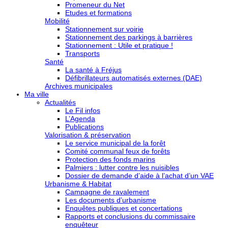
Promeneur du Net
Etudes et formations
Mobilité
Stationnement sur voirie
Stationnement des parkings à barrières
Stationnement : Utile et pratique !
Transports
Santé
La santé à Fréjus
Défibrillateurs automatisés externes (DAE)
Archives municipales
Ma ville
Actualités
Le Fil infos
L’Agenda
Publications
Valorisation & préservation
Le service municipal de la forêt
Comité communal feux de forêts
Protection des fonds marins
Palmiers : lutter contre les nuisibles
Dossier de demande d’aide à l’achat d’un VAE
Urbanisme & Habitat
Campagne de ravalement
Les documents d’urbanisme
Enquêtes publiques et concertations
Rapports et conclusions du commissaire
enquêteur