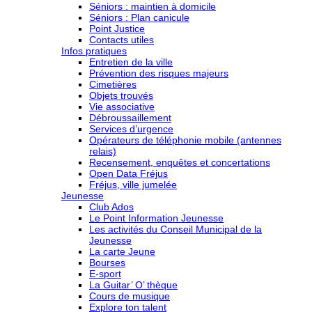
Séniors : maintien à domicile
Séniors : Plan canicule
Point Justice
Contacts utiles
Infos pratiques
Entretien de la ville
Prévention des risques majeurs
Cimetières
Objets trouvés
Vie associative
Débroussaillement
Services d’urgence
Opérateurs de téléphonie mobile (antennes
relais)
Recensement, enquêtes et concertations
Open Data Fréjus
Fréjus, ville jumelée
Jeunesse
Club Ados
Le Point Information Jeunesse
Les activités du Conseil Municipal de la
Jeunesse
La carte Jeune
Bourses
E-sport
La Guitar’ O’ thèque
Cours de musique
Explore ton talent