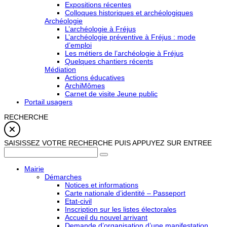
Expositions récentes
Colloques historiques et archéologiques
Archéologie
L’archéologie à Fréjus
L’archéologie préventive à Fréjus : mode
d’emploi
Les métiers de l’archéologie à Fréjus
Quelques chantiers récents
Médiation
Actions éducatives
ArchiMômes
Carnet de visite Jeune public
Portail usagers
RECHERCHE
SAISISSEZ VOTRE RECHERCHE PUIS APPUYEZ SUR ENTREE
Mairie
Démarches
Notices et informations
Carte nationale d’identité – Passeport
Etat-civil
Inscription sur les listes électorales
Accueil du nouvel arrivant
Demande d’organisation d’une manifestation