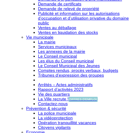
Demande de certificats
Demande de relevé de propriété
Publicité et information sur les autorisations
d’occupation et d’utilisation privative du domaine
public
Ventes au déballage
Ventes en liquidation des stocks
Vie municipale
La mairie
Services municipaux
Les annexes de la mairie
Le Conseil municipal
Les élus du Conseil municipal
Le Conseil Municipal des Jeunes
Comptes rendus, procès verbaux, budgets
Tribunes d’expression des groupes
Arrêtés – Actes administratifs
Rapport d’activités 2023
Vie des quartiers
La Ville recrute !
OFFRES D'EMPLOI
Contactez-nous
Prévention & sécurité
La police municipale
La vidéoprotection
Opération tranquillité vacances
Citoyens vigilants
Economie