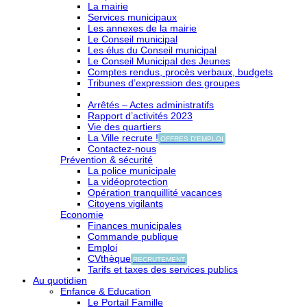
La mairie
Services municipaux
Les annexes de la mairie
Le Conseil municipal
Les élus du Conseil municipal
Le Conseil Municipal des Jeunes
Comptes rendus, procès verbaux, budgets
Tribunes d’expression des groupes
Arrêtés – Actes administratifs
Rapport d’activités 2023
Vie des quartiers
La Ville recrute !
OFFRES D'EMPLOI
Contactez-nous
Prévention & sécurité
La police municipale
La vidéoprotection
Opération tranquillité vacances
Citoyens vigilants
Economie
Finances municipales
Commande publique
Emploi
CVthèque
RECRUTEMENT
Tarifs et taxes des services publics
Au quotidien
Enfance & Education
Le Portail Famille