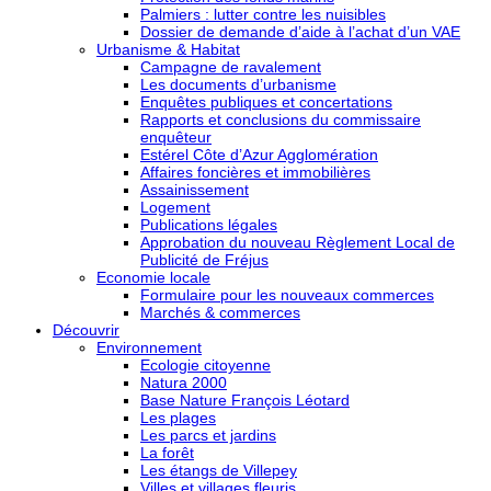
Palmiers : lutter contre les nuisibles
Dossier de demande d’aide à l’achat d’un VAE
Urbanisme & Habitat
Campagne de ravalement
Les documents d’urbanisme
Enquêtes publiques et concertations
Rapports et conclusions du commissaire
enquêteur
Estérel Côte d’Azur Agglomération
Affaires foncières et immobilières
Assainissement
Logement
Publications légales
Approbation du nouveau Règlement Local de
Publicité de Fréjus
Economie locale
Formulaire pour les nouveaux commerces
Marchés & commerces
Découvrir
Environnement
Ecologie citoyenne
Natura 2000
Base Nature François Léotard
Les plages
Les parcs et jardins
La forêt
Les étangs de Villepey
Villes et villages fleuris