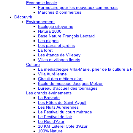
Economie locale
Formulaire pour les nouveaux commerces
Marchés & commerces
Découvrir
Environnement
Ecologie citoyenne
Natura 2000
Base Nature François Léotard
Les plages
Les parcs et jardins
La forêt
Les étangs de Villepey
Villes et villages fleuris
Culture
La médiathèque Villa-Marie, pilier de la culture à F
Villa Aurélienne
Circuit des métiers d’art
École de musique Jacques-Melzer
Bureau d’accueil des tournages
Les grands événements
La Bravade
Les Fêtes de Saint-Aygulf
Les Nuits Auréliennes
Le Festival du court métrage
Le Festival de l’air
Le Roc d’Azur
10 KM Estérel Côte d’Azur
100% Nature