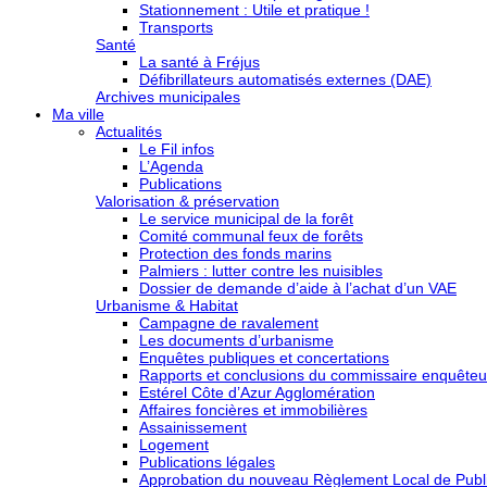
Stationnement : Utile et pratique !
Transports
Santé
La santé à Fréjus
Défibrillateurs automatisés externes (DAE)
Archives municipales
Ma ville
Actualités
Le Fil infos
L’Agenda
Publications
Valorisation & préservation
Le service municipal de la forêt
Comité communal feux de forêts
Protection des fonds marins
Palmiers : lutter contre les nuisibles
Dossier de demande d’aide à l’achat d’un VAE
Urbanisme & Habitat
Campagne de ravalement
Les documents d’urbanisme
Enquêtes publiques et concertations
Rapports et conclusions du commissaire enquêteu
Estérel Côte d’Azur Agglomération
Affaires foncières et immobilières
Assainissement
Logement
Publications légales
Approbation du nouveau Règlement Local de Publi