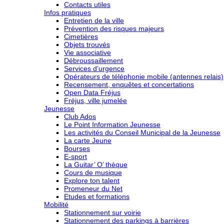
Contacts utiles
Infos pratiques
Entretien de la ville
Prévention des risques majeurs
Cimetières
Objets trouvés
Vie associative
Débroussaillement
Services d’urgence
Opérateurs de téléphonie mobile (antennes relais)
Recensement, enquêtes et concertations
Open Data Fréjus
Fréjus, ville jumelée
Jeunesse
Club Ados
Le Point Information Jeunesse
Les activités du Conseil Municipal de la Jeunesse
La carte Jeune
Bourses
E-sport
La Guitar’ O’ thèque
Cours de musique
Explore ton talent
Promeneur du Net
Etudes et formations
Mobilité
Stationnement sur voirie
Stationnement des parkings à barrières