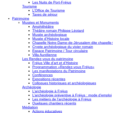
Les Nuits de Port-Fréjus
Tourisme
L’Office de Tourisme
Taxes de séjour
Patrimoine
Musées et Monuments
Amphithéâtre
Théâtre romain Philippe Léotard
Musée archéologique
Musée d’Histoire locale
Chapelle Notre-Dame-de-Jérusalem dite chapelle
Crypte archéologique du vivier romain
Espace Patrimoine / Tour circulaire
Villa Aurélienne
Les Rendez-vous du patrimoine
Fréjus Ville d’art et d’Histoire
Programmation «Rendez-vous Fréjus»
Les manifestations du Patrimoine
Conférences
Expositions récentes
Colloques historiques et archéologiques
Archéologie
L’archéologie à Fréjus
L’archéologie préventive à Fréjus : mode d’emploi
Les métiers de l’archéologie à Fréjus
Quelques chantiers récents
Médiation
Actions éducatives