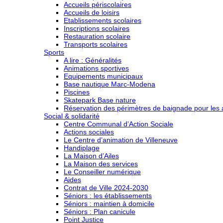
Accueils périscolaires
Accueils de loisirs
Etablissements scolaires
Inscriptions scolaires
Restauration scolaire
Transports scolaires
Sports
A lire : Généralités
Animations sportives
Equipements municipaux
Base nautique Marc-Modena
Piscines
Skatepark Base nature
Réservation des périmètres de baignade pour les a
Social & solidarité
Centre Communal d’Action Sociale
Actions sociales
Le Centre d’animation de Villeneuve
Handiplage
La Maison d’Ailes
La Maison des services
Le Conseiller numérique
Aides
Contrat de Ville 2024-2030
Séniors : les établissements
Séniors : maintien à domicile
Séniors : Plan canicule
Point Justice