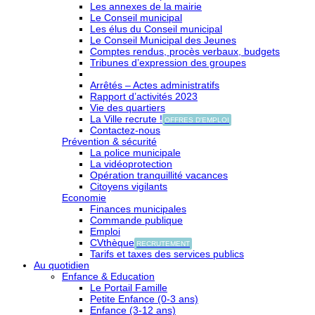
Les annexes de la mairie
Le Conseil municipal
Les élus du Conseil municipal
Le Conseil Municipal des Jeunes
Comptes rendus, procès verbaux, budgets
Tribunes d’expression des groupes
Arrêtés – Actes administratifs
Rapport d’activités 2023
Vie des quartiers
La Ville recrute !
OFFRES D'EMPLOI
Contactez-nous
Prévention & sécurité
La police municipale
La vidéoprotection
Opération tranquillité vacances
Citoyens vigilants
Economie
Finances municipales
Commande publique
Emploi
CVthèque
RECRUTEMENT
Tarifs et taxes des services publics
Au quotidien
Enfance & Education
Le Portail Famille
Petite Enfance (0-3 ans)
Enfance (3-12 ans)