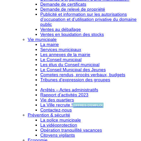
Demande de certificats
Demande de relevé de propriété
Publicité et information sur les autorisations
d’occupation et d’utilisation privative du domaine
public
Ventes au déballage
Ventes en liquidation des stocks
Vie municipale
La mairie
Services municipaux
Les annexes de la mairie
Le Conseil municipal
Les élus du Conseil municipal
Le Conseil Municipal des Jeunes
Comptes rendus, procès verbaux, budgets
Tribunes d’expression des groupes
Arrêtés – Actes administratifs
Rapport d’activités 2023
Vie des quartiers
La Ville recrute !
OFFRES D'EMPLOI
Contactez-nous
Prévention & sécurité
La police municipale
La vidéoprotection
Opération tranquillité vacances
Citoyens vigilants
Economie