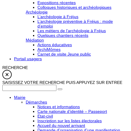
Expositions récentes
Colloques historiques et archéologiques
Archéologie
L’archéologie à Fréjus
L’archéologie préventive à Fréjus : mode
d’emploi
Les métiers de l’archéologie à Fréjus
Quelques chantiers récents
Médiation
Actions éducatives
ArchiMômes
Carnet de visite Jeune public
Portail usagers
RECHERCHE
SAISISSEZ VOTRE RECHERCHE PUIS APPUYEZ SUR ENTREE
Mairie
Démarches
Notices et informations
Carte nationale d’identité – Passeport
Etat-civil
Inscription sur les listes électorales
Accueil du nouvel arrivant
Demande d’organisation d’une manifestation