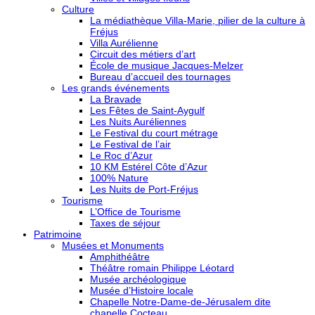
Culture
La médiathèque Villa-Marie, pilier de la culture à
Fréjus
Villa Aurélienne
Circuit des métiers d’art
École de musique Jacques-Melzer
Bureau d’accueil des tournages
Les grands événements
La Bravade
Les Fêtes de Saint-Aygulf
Les Nuits Auréliennes
Le Festival du court métrage
Le Festival de l’air
Le Roc d’Azur
10 KM Estérel Côte d’Azur
100% Nature
Les Nuits de Port-Fréjus
Tourisme
L’Office de Tourisme
Taxes de séjour
Patrimoine
Musées et Monuments
Amphithéâtre
Théâtre romain Philippe Léotard
Musée archéologique
Musée d’Histoire locale
Chapelle Notre-Dame-de-Jérusalem dite
chapelle Cocteau