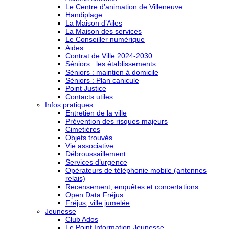
Le Centre d’animation de Villeneuve
Handiplage
La Maison d’Ailes
La Maison des services
Le Conseiller numérique
Aides
Contrat de Ville 2024-2030
Séniors : les établissements
Séniors : maintien à domicile
Séniors : Plan canicule
Point Justice
Contacts utiles
Infos pratiques
Entretien de la ville
Prévention des risques majeurs
Cimetières
Objets trouvés
Vie associative
Débroussaillement
Services d’urgence
Opérateurs de téléphonie mobile (antennes
relais)
Recensement, enquêtes et concertations
Open Data Fréjus
Fréjus, ville jumelée
Jeunesse
Club Ados
Le Point Information Jeunesse