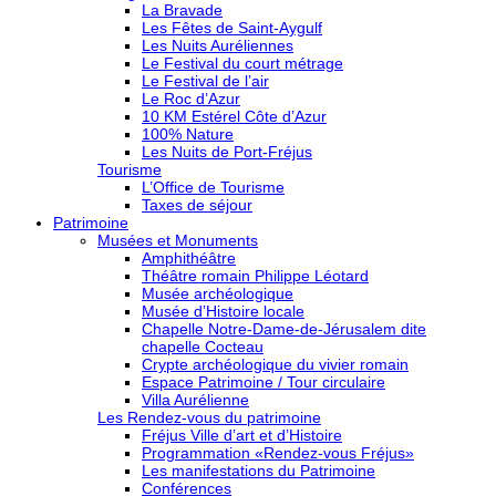
La Bravade
Les Fêtes de Saint-Aygulf
Les Nuits Auréliennes
Le Festival du court métrage
Le Festival de l’air
Le Roc d’Azur
10 KM Estérel Côte d’Azur
100% Nature
Les Nuits de Port-Fréjus
Tourisme
L’Office de Tourisme
Taxes de séjour
Patrimoine
Musées et Monuments
Amphithéâtre
Théâtre romain Philippe Léotard
Musée archéologique
Musée d’Histoire locale
Chapelle Notre-Dame-de-Jérusalem dite
chapelle Cocteau
Crypte archéologique du vivier romain
Espace Patrimoine / Tour circulaire
Villa Aurélienne
Les Rendez-vous du patrimoine
Fréjus Ville d’art et d’Histoire
Programmation «Rendez-vous Fréjus»
Les manifestations du Patrimoine
Conférences