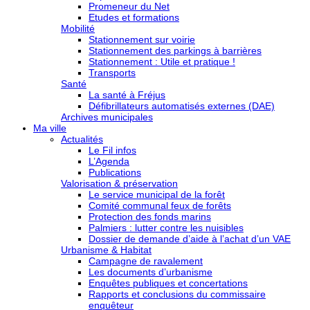
Promeneur du Net
Etudes et formations
Mobilité
Stationnement sur voirie
Stationnement des parkings à barrières
Stationnement : Utile et pratique !
Transports
Santé
La santé à Fréjus
Défibrillateurs automatisés externes (DAE)
Archives municipales
Ma ville
Actualités
Le Fil infos
L’Agenda
Publications
Valorisation & préservation
Le service municipal de la forêt
Comité communal feux de forêts
Protection des fonds marins
Palmiers : lutter contre les nuisibles
Dossier de demande d’aide à l’achat d’un VAE
Urbanisme & Habitat
Campagne de ravalement
Les documents d’urbanisme
Enquêtes publiques et concertations
Rapports et conclusions du commissaire
enquêteur