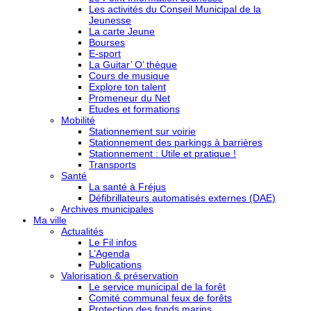
Les activités du Conseil Municipal de la
Jeunesse
La carte Jeune
Bourses
E-sport
La Guitar’ O’ thèque
Cours de musique
Explore ton talent
Promeneur du Net
Etudes et formations
Mobilité
Stationnement sur voirie
Stationnement des parkings à barrières
Stationnement : Utile et pratique !
Transports
Santé
La santé à Fréjus
Défibrillateurs automatisés externes (DAE)
Archives municipales
Ma ville
Actualités
Le Fil infos
L’Agenda
Publications
Valorisation & préservation
Le service municipal de la forêt
Comité communal feux de forêts
Protection des fonds marins