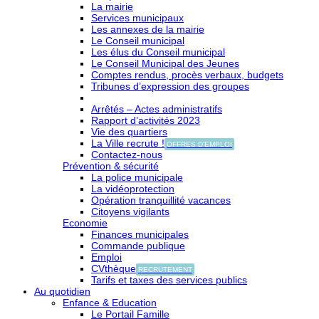
La mairie
Services municipaux
Les annexes de la mairie
Le Conseil municipal
Les élus du Conseil municipal
Le Conseil Municipal des Jeunes
Comptes rendus, procès verbaux, budgets
Tribunes d’expression des groupes
Arrêtés – Actes administratifs
Rapport d’activités 2023
Vie des quartiers
La Ville recrute !
OFFRES D'EMPLOI
Contactez-nous
Prévention & sécurité
La police municipale
La vidéoprotection
Opération tranquillité vacances
Citoyens vigilants
Economie
Finances municipales
Commande publique
Emploi
CVthèque
RECRUTEMENT
Tarifs et taxes des services publics
Au quotidien
Enfance & Education
Le Portail Famille