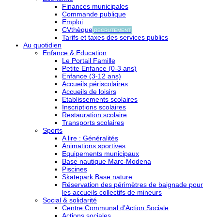
Finances municipales
Commande publique
Emploi
CVthèque
RECRUTEMENT
Tarifs et taxes des services publics
Au quotidien
Enfance & Education
Le Portail Famille
Petite Enfance (0-3 ans)
Enfance (3-12 ans)
Accueils périscolaires
Accueils de loisirs
Etablissements scolaires
Inscriptions scolaires
Restauration scolaire
Transports scolaires
Sports
A lire : Généralités
Animations sportives
Equipements municipaux
Base nautique Marc-Modena
Piscines
Skatepark Base nature
Réservation des périmètres de baignade pour
les accueils collectifs de mineurs
Social & solidarité
Centre Communal d’Action Sociale
Actions sociales