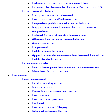
Palmiers : lutter contre les nuisibles
Dossier de demande d’aide à l’achat d’un VAE
Urbanisme & Habitat
Campagne de ravalement
Les documents d’urbanisme
Enquêtes publiques et concertations
Rapports et conclusions du commissaire
enquêteur
Estérel Côte d’Azur Agglomération
Affaires foncières et immobilières
Assainissement
Logement
Publications légales
Approbation du nouveau Règlement Local de
Publicité de Fréjus
Economie locale
Formulaire pour les nouveaux commerces
Marchés & commerces
Découvrir
Environnement
Ecologie citoyenne
Natura 2000
Base Nature François Léotard
Les plages
Les parcs et jardins
La forêt
Les étangs de Villepey
Villes et villages fleuris