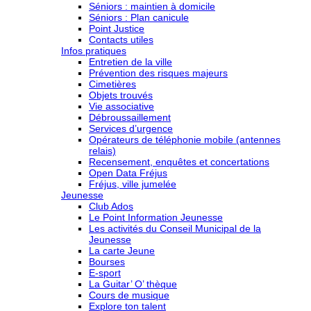
Séniors : maintien à domicile
Séniors : Plan canicule
Point Justice
Contacts utiles
Infos pratiques
Entretien de la ville
Prévention des risques majeurs
Cimetières
Objets trouvés
Vie associative
Débroussaillement
Services d’urgence
Opérateurs de téléphonie mobile (antennes
relais)
Recensement, enquêtes et concertations
Open Data Fréjus
Fréjus, ville jumelée
Jeunesse
Club Ados
Le Point Information Jeunesse
Les activités du Conseil Municipal de la
Jeunesse
La carte Jeune
Bourses
E-sport
La Guitar’ O’ thèque
Cours de musique
Explore ton talent