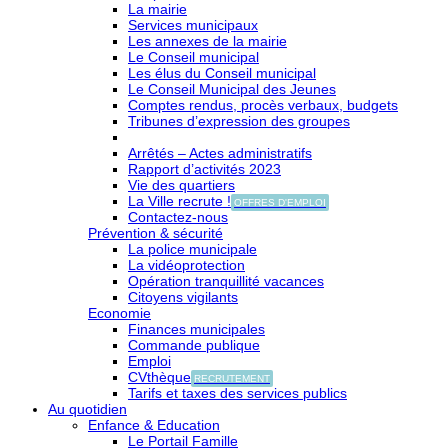
La mairie
Services municipaux
Les annexes de la mairie
Le Conseil municipal
Les élus du Conseil municipal
Le Conseil Municipal des Jeunes
Comptes rendus, procès verbaux, budgets
Tribunes d’expression des groupes
Arrêtés – Actes administratifs
Rapport d’activités 2023
Vie des quartiers
La Ville recrute !
OFFRES D'EMPLOI
Contactez-nous
Prévention & sécurité
La police municipale
La vidéoprotection
Opération tranquillité vacances
Citoyens vigilants
Economie
Finances municipales
Commande publique
Emploi
CVthèque
RECRUTEMENT
Tarifs et taxes des services publics
Au quotidien
Enfance & Education
Le Portail Famille