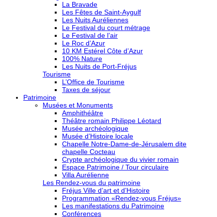
La Bravade
Les Fêtes de Saint-Aygulf
Les Nuits Auréliennes
Le Festival du court métrage
Le Festival de l’air
Le Roc d’Azur
10 KM Estérel Côte d’Azur
100% Nature
Les Nuits de Port-Fréjus
Tourisme
L’Office de Tourisme
Taxes de séjour
Patrimoine
Musées et Monuments
Amphithéâtre
Théâtre romain Philippe Léotard
Musée archéologique
Musée d’Histoire locale
Chapelle Notre-Dame-de-Jérusalem dite
chapelle Cocteau
Crypte archéologique du vivier romain
Espace Patrimoine / Tour circulaire
Villa Aurélienne
Les Rendez-vous du patrimoine
Fréjus Ville d’art et d’Histoire
Programmation «Rendez-vous Fréjus»
Les manifestations du Patrimoine
Conférences