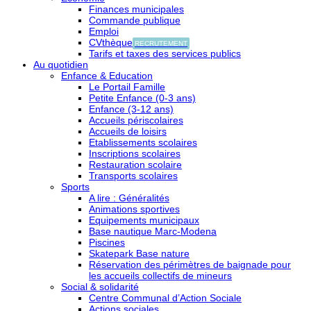
Finances municipales
Commande publique
Emploi
CVthèque
RECRUTEMENT
Tarifs et taxes des services publics
Au quotidien
Enfance & Education
Le Portail Famille
Petite Enfance (0-3 ans)
Enfance (3-12 ans)
Accueils périscolaires
Accueils de loisirs
Etablissements scolaires
Inscriptions scolaires
Restauration scolaire
Transports scolaires
Sports
A lire : Généralités
Animations sportives
Equipements municipaux
Base nautique Marc-Modena
Piscines
Skatepark Base nature
Réservation des périmètres de baignade pour
les accueils collectifs de mineurs
Social & solidarité
Centre Communal d’Action Sociale
Actions sociales