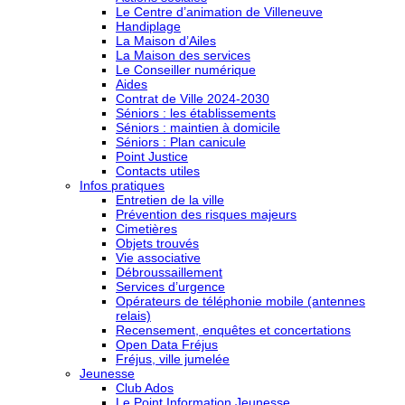
Le Centre d’animation de Villeneuve
Handiplage
La Maison d’Ailes
La Maison des services
Le Conseiller numérique
Aides
Contrat de Ville 2024-2030
Séniors : les établissements
Séniors : maintien à domicile
Séniors : Plan canicule
Point Justice
Contacts utiles
Infos pratiques
Entretien de la ville
Prévention des risques majeurs
Cimetières
Objets trouvés
Vie associative
Débroussaillement
Services d’urgence
Opérateurs de téléphonie mobile (antennes
relais)
Recensement, enquêtes et concertations
Open Data Fréjus
Fréjus, ville jumelée
Jeunesse
Club Ados
Le Point Information Jeunesse