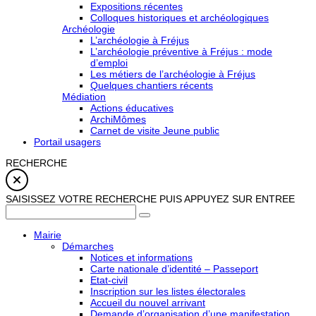
Expositions récentes
Colloques historiques et archéologiques
Archéologie
L’archéologie à Fréjus
L’archéologie préventive à Fréjus : mode
d’emploi
Les métiers de l’archéologie à Fréjus
Quelques chantiers récents
Médiation
Actions éducatives
ArchiMômes
Carnet de visite Jeune public
Portail usagers
RECHERCHE
SAISISSEZ VOTRE RECHERCHE PUIS APPUYEZ SUR ENTREE
Mairie
Démarches
Notices et informations
Carte nationale d’identité – Passeport
Etat-civil
Inscription sur les listes électorales
Accueil du nouvel arrivant
Demande d’organisation d’une manifestation