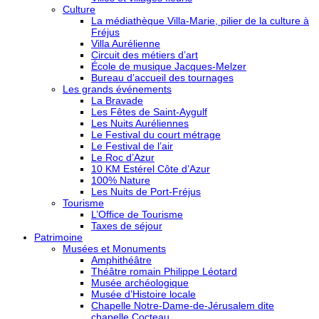
Culture
La médiathèque Villa-Marie, pilier de la culture à
Fréjus
Villa Aurélienne
Circuit des métiers d’art
École de musique Jacques-Melzer
Bureau d’accueil des tournages
Les grands événements
La Bravade
Les Fêtes de Saint-Aygulf
Les Nuits Auréliennes
Le Festival du court métrage
Le Festival de l’air
Le Roc d’Azur
10 KM Estérel Côte d’Azur
100% Nature
Les Nuits de Port-Fréjus
Tourisme
L’Office de Tourisme
Taxes de séjour
Patrimoine
Musées et Monuments
Amphithéâtre
Théâtre romain Philippe Léotard
Musée archéologique
Musée d’Histoire locale
Chapelle Notre-Dame-de-Jérusalem dite
chapelle Cocteau