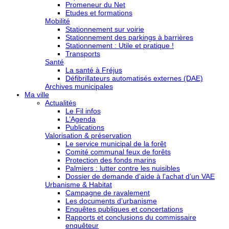
Promeneur du Net
Etudes et formations
Mobilité
Stationnement sur voirie
Stationnement des parkings à barrières
Stationnement : Utile et pratique !
Transports
Santé
La santé à Fréjus
Défibrillateurs automatisés externes (DAE)
Archives municipales
Ma ville
Actualités
Le Fil infos
L’Agenda
Publications
Valorisation & préservation
Le service municipal de la forêt
Comité communal feux de forêts
Protection des fonds marins
Palmiers : lutter contre les nuisibles
Dossier de demande d’aide à l’achat d’un VAE
Urbanisme & Habitat
Campagne de ravalement
Les documents d’urbanisme
Enquêtes publiques et concertations
Rapports et conclusions du commissaire
enquêteur