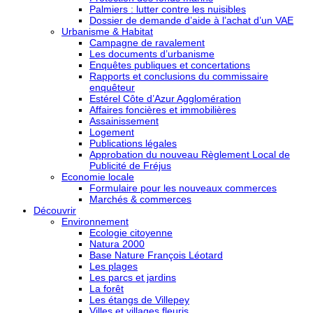
Palmiers : lutter contre les nuisibles
Dossier de demande d’aide à l’achat d’un VAE
Urbanisme & Habitat
Campagne de ravalement
Les documents d’urbanisme
Enquêtes publiques et concertations
Rapports et conclusions du commissaire
enquêteur
Estérel Côte d’Azur Agglomération
Affaires foncières et immobilières
Assainissement
Logement
Publications légales
Approbation du nouveau Règlement Local de
Publicité de Fréjus
Economie locale
Formulaire pour les nouveaux commerces
Marchés & commerces
Découvrir
Environnement
Ecologie citoyenne
Natura 2000
Base Nature François Léotard
Les plages
Les parcs et jardins
La forêt
Les étangs de Villepey
Villes et villages fleuris