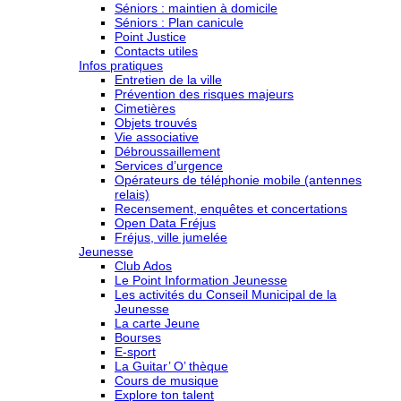
Séniors : maintien à domicile
Séniors : Plan canicule
Point Justice
Contacts utiles
Infos pratiques
Entretien de la ville
Prévention des risques majeurs
Cimetières
Objets trouvés
Vie associative
Débroussaillement
Services d’urgence
Opérateurs de téléphonie mobile (antennes
relais)
Recensement, enquêtes et concertations
Open Data Fréjus
Fréjus, ville jumelée
Jeunesse
Club Ados
Le Point Information Jeunesse
Les activités du Conseil Municipal de la
Jeunesse
La carte Jeune
Bourses
E-sport
La Guitar’ O’ thèque
Cours de musique
Explore ton talent