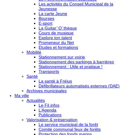
Les activités du Conseil Municipal de la
Jeunesse
La carte Jeune
Bourses
E-sport
La Guitar’ O’ thèque
Cours de musique
Explore ton talent
Promeneur du Net
Etudes et formations
Mobilité
Stationnement sur voirie
Stationnement des parkings à barrières
Stationnement : Utile et pratique !
Transports
Santé
La santé à Fréjus
Défibrillateurs automatisés externes (DAE)
Archives municipales
Ma ville
Actualités
Le Fil infos
L’Agenda
Publications
Valorisation & préservation
Le service municipal de la forêt
Comité communal feux de forêts
Protection des fonds marins