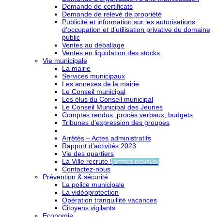
Demande de certificats
Demande de relevé de propriété
Publicité et information sur les autorisations
d’occupation et d’utilisation privative du domaine
public
Ventes au déballage
Ventes en liquidation des stocks
Vie municipale
La mairie
Services municipaux
Les annexes de la mairie
Le Conseil municipal
Les élus du Conseil municipal
Le Conseil Municipal des Jeunes
Comptes rendus, procès verbaux, budgets
Tribunes d’expression des groupes
Arrêtés – Actes administratifs
Rapport d’activités 2023
Vie des quartiers
La Ville recrute !
OFFRES D'EMPLOI
Contactez-nous
Prévention & sécurité
La police municipale
La vidéoprotection
Opération tranquillité vacances
Citoyens vigilants
Economie