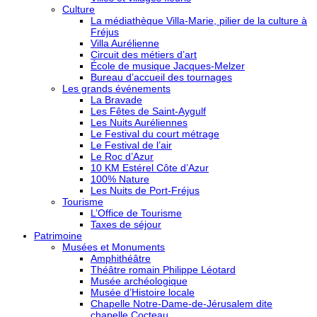
Culture
La médiathèque Villa-Marie, pilier de la culture à
Fréjus
Villa Aurélienne
Circuit des métiers d’art
École de musique Jacques-Melzer
Bureau d’accueil des tournages
Les grands événements
La Bravade
Les Fêtes de Saint-Aygulf
Les Nuits Auréliennes
Le Festival du court métrage
Le Festival de l’air
Le Roc d’Azur
10 KM Estérel Côte d’Azur
100% Nature
Les Nuits de Port-Fréjus
Tourisme
L’Office de Tourisme
Taxes de séjour
Patrimoine
Musées et Monuments
Amphithéâtre
Théâtre romain Philippe Léotard
Musée archéologique
Musée d’Histoire locale
Chapelle Notre-Dame-de-Jérusalem dite
chapelle Cocteau