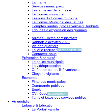
La mairie
Services municipaux
Les annexes de la mairie
Le Conseil municipal
Les élus du Conseil municipal
Le Conseil Municipal des Jeunes
Comptes rendus, procès verbaux, budgets
Tribunes d’expression des groupes
Arrêtés – Actes administratifs
Rapport d’activités 2023
Vie des quartiers
La Ville recrute !
OFFRES D'EMPLOI
Contactez-nous
Prévention & sécurité
La police municipale
La vidéoprotection
Opération tranquillité vacances
Citoyens vigilants
Economie
Finances municipales
Commande publique
Emploi
CVthèque
RECRUTEMENT
Tarifs et taxes des services publics
Au quotidien
Enfance & Education
Le Portail Famille