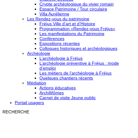
Crypte archéologique du vivier romain
Espace Patrimoine / Tour circulaire
Villa Aurélienne
Les Rendez-vous du patrimoine
Fréjus Ville d’art et d’Histoire
Programmation «Rendez-vous Fréjus»
Les manifestations du Patrimoine
Conférences
Expositions récentes
Colloques historiques et archéologiques
Archéologie
L’archéologie à Fréjus
L’archéologie préventive à Fréjus : mode
d’emploi
Les métiers de l’archéologie à Fréjus
Quelques chantiers récents
Médiation
Actions éducatives
ArchiMômes
Carnet de visite Jeune public
Portail usagers
RECHERCHE