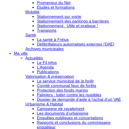
Promeneur du Net
Etudes et formations
Mobilité
Stationnement sur voirie
Stationnement des parkings à barrières
Stationnement : Utile et pratique !
Transports
Santé
La santé à Fréjus
Défibrillateurs automatisés externes (DAE)
Archives municipales
Ma ville
Actualités
Le Fil infos
L’Agenda
Publications
Valorisation & préservation
Le service municipal de la forêt
Comité communal feux de forêts
Protection des fonds marins
Palmiers : lutter contre les nuisibles
Dossier de demande d’aide à l’achat d’un VAE
Urbanisme & Habitat
Campagne de ravalement
Les documents d’urbanisme
Enquêtes publiques et concertations
Rapports et conclusions du commissaire
enquêteur