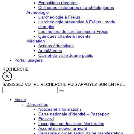
Expositions récentes
Colloques historiques et archéologiques
Archéologie
L’archéologie à Fréjus
L’archéologie préventive à Fréjus : mode
d’emploi
Les métiers de l’archéologie à Fréjus
Quelques chantiers récents
Médiation
Actions éducatives
ArchiMômes
Carnet de visite Jeune public
Portail usagers
RECHERCHE
SAISISSEZ VOTRE RECHERCHE PUIS APPUYEZ SUR ENTREE
Mairie
Démarches
Notices et informations
Carte nationale d’identité – Passeport
Etat-civil
Inscription sur les listes électorales
Accueil du nouvel arrivant
Demande d’organisation d’une manifestation