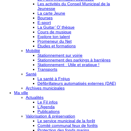
Les activités du Conseil Municipal de la
Jeunesse
La carte Jeune
Bourses
E-sport
La Guitar’ O’ thèque
Cours de musique
Explore ton talent
Promeneur du Net
Etudes et formations
Mobilité
Stationnement sur voirie
Stationnement des parkings à barrières
Stationnement : Utile et pratique !
Transports
Santé
La santé à Fréjus
Défibrillateurs automatisés externes (DAE)
Archives municipales
Ma ville
Actualités
Le Fil infos
L’Agenda
Publications
Valorisation & préservation
Le service municipal de la forêt
Comité communal feux de forêts
Protection des fonds marins