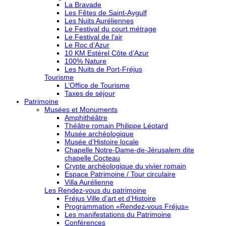
La Bravade
Les Fêtes de Saint-Aygulf
Les Nuits Auréliennes
Le Festival du court métrage
Le Festival de l’air
Le Roc d’Azur
10 KM Estérel Côte d’Azur
100% Nature
Les Nuits de Port-Fréjus
Tourisme
L’Office de Tourisme
Taxes de séjour
Patrimoine
Musées et Monuments
Amphithéâtre
Théâtre romain Philippe Léotard
Musée archéologique
Musée d’Histoire locale
Chapelle Notre-Dame-de-Jérusalem dite
chapelle Cocteau
Crypte archéologique du vivier romain
Espace Patrimoine / Tour circulaire
Villa Aurélienne
Les Rendez-vous du patrimoine
Fréjus Ville d’art et d’Histoire
Programmation «Rendez-vous Fréjus»
Les manifestations du Patrimoine
Conférences