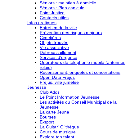
Séniors : maintien à domicile
Séniors : Plan canicule
Point Justice
Contacts utiles
Infos pratiques
Entretien de la ville
Prévention des risques majeurs
Cimetières
Objets trouvés
Vie associative
Débroussaillement
Services d’urgence
Opérateurs de téléphonie mobile (antennes
relais)
Recensement, enquêtes et concertations
Open Data Fréjus
Fréjus, ville jumelée
Jeunesse
Club Ados
Le Point Information Jeunesse
Les activités du Conseil Municipal de la
Jeunesse
La carte Jeune
Bourses
E-sport
La Guitar’ O’ thèque
Cours de musique
Explore ton talent