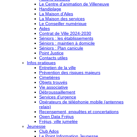
Le Centre d’animation de Villeneuve
Handiplage
La Maison d’Ailes
La Maison des services
Le Conseiller numérique
Aides
Contrat de Ville 2024-2030
Séniors : les établissements
Séniors : maintien à domicile
Séniors : Plan canicule
Point Justice
Contacts utiles
Infos pratiques
Entretien de la ville
Prévention des risques majeurs
Cimetières
Objets trouvés
Vie associative
Débroussaillement
Services d’urgence
Opérateurs de téléphonie mobile (antennes
relais)
Recensement, enquêtes et concertations
Open Data Fréjus
Fréjus, ville jumelée
Jeunesse
Club Ados
Le Point Information Jeunesse