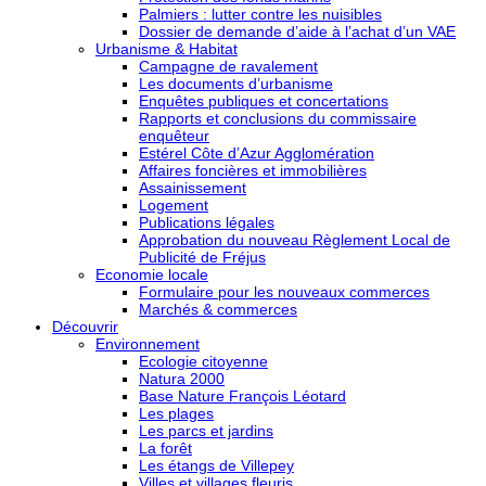
Palmiers : lutter contre les nuisibles
Dossier de demande d’aide à l’achat d’un VAE
Urbanisme & Habitat
Campagne de ravalement
Les documents d’urbanisme
Enquêtes publiques et concertations
Rapports et conclusions du commissaire
enquêteur
Estérel Côte d’Azur Agglomération
Affaires foncières et immobilières
Assainissement
Logement
Publications légales
Approbation du nouveau Règlement Local de
Publicité de Fréjus
Economie locale
Formulaire pour les nouveaux commerces
Marchés & commerces
Découvrir
Environnement
Ecologie citoyenne
Natura 2000
Base Nature François Léotard
Les plages
Les parcs et jardins
La forêt
Les étangs de Villepey
Villes et villages fleuris