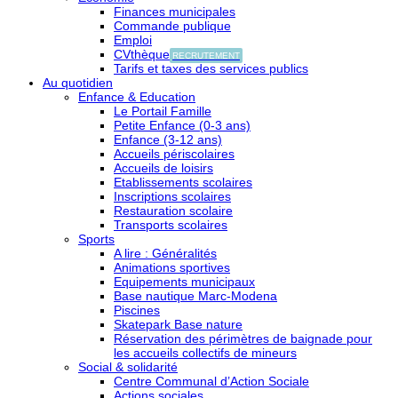
Finances municipales
Commande publique
Emploi
CVthèque
RECRUTEMENT
Tarifs et taxes des services publics
Au quotidien
Enfance & Education
Le Portail Famille
Petite Enfance (0-3 ans)
Enfance (3-12 ans)
Accueils périscolaires
Accueils de loisirs
Etablissements scolaires
Inscriptions scolaires
Restauration scolaire
Transports scolaires
Sports
A lire : Généralités
Animations sportives
Equipements municipaux
Base nautique Marc-Modena
Piscines
Skatepark Base nature
Réservation des périmètres de baignade pour
les accueils collectifs de mineurs
Social & solidarité
Centre Communal d’Action Sociale
Actions sociales