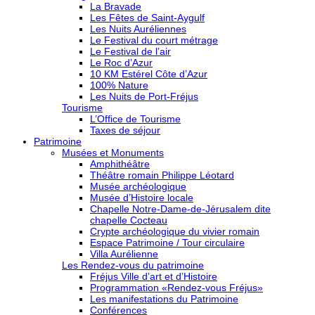
La Bravade
Les Fêtes de Saint-Aygulf
Les Nuits Auréliennes
Le Festival du court métrage
Le Festival de l’air
Le Roc d’Azur
10 KM Estérel Côte d’Azur
100% Nature
Les Nuits de Port-Fréjus
Tourisme
L’Office de Tourisme
Taxes de séjour
Patrimoine
Musées et Monuments
Amphithéâtre
Théâtre romain Philippe Léotard
Musée archéologique
Musée d’Histoire locale
Chapelle Notre-Dame-de-Jérusalem dite
chapelle Cocteau
Crypte archéologique du vivier romain
Espace Patrimoine / Tour circulaire
Villa Aurélienne
Les Rendez-vous du patrimoine
Fréjus Ville d’art et d’Histoire
Programmation «Rendez-vous Fréjus»
Les manifestations du Patrimoine
Conférences