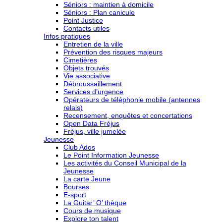
Séniors : maintien à domicile
Séniors : Plan canicule
Point Justice
Contacts utiles
Infos pratiques
Entretien de la ville
Prévention des risques majeurs
Cimetières
Objets trouvés
Vie associative
Débroussaillement
Services d’urgence
Opérateurs de téléphonie mobile (antennes
relais)
Recensement, enquêtes et concertations
Open Data Fréjus
Fréjus, ville jumelée
Jeunesse
Club Ados
Le Point Information Jeunesse
Les activités du Conseil Municipal de la
Jeunesse
La carte Jeune
Bourses
E-sport
La Guitar’ O’ thèque
Cours de musique
Explore ton talent