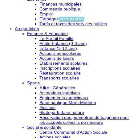
Finances municipales
Commande publique
Emploi
CVthèque
RECRUTEMENT
Tarifs et taxes des services publics
Au quotidien
Enfance & Education
Le Portail Famille
Petite Enfance (0-3 ans)
Enfance (3-12 ans)
Accueils périscolaires
Accueils de loisirs
Etablissements scolaires
Inscriptions scolaires
Restauration scolaire
Transports scolaires
Sports
A lire : Généralités
Animations sportives
Equipements municipaux
Base nautique Marc-Modena
Piscines
Skatepark Base nature
Réservation des périmètres de baignade pour
les accueils collectifs de mineurs
Social & solidarité
Centre Communal d’Action Sociale
Actions sociales