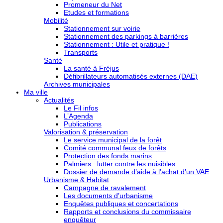
Promeneur du Net
Etudes et formations
Mobilité
Stationnement sur voirie
Stationnement des parkings à barrières
Stationnement : Utile et pratique !
Transports
Santé
La santé à Fréjus
Défibrillateurs automatisés externes (DAE)
Archives municipales
Ma ville
Actualités
Le Fil infos
L’Agenda
Publications
Valorisation & préservation
Le service municipal de la forêt
Comité communal feux de forêts
Protection des fonds marins
Palmiers : lutter contre les nuisibles
Dossier de demande d’aide à l’achat d’un VAE
Urbanisme & Habitat
Campagne de ravalement
Les documents d’urbanisme
Enquêtes publiques et concertations
Rapports et conclusions du commissaire
enquêteur