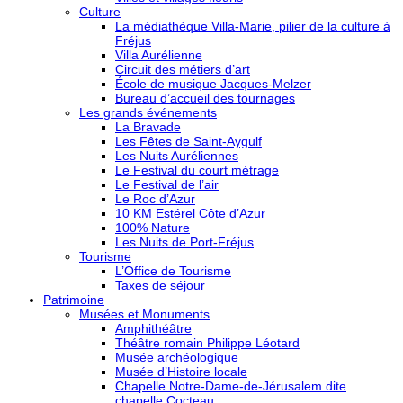
Culture
La médiathèque Villa-Marie, pilier de la culture à
Fréjus
Villa Aurélienne
Circuit des métiers d’art
École de musique Jacques-Melzer
Bureau d’accueil des tournages
Les grands événements
La Bravade
Les Fêtes de Saint-Aygulf
Les Nuits Auréliennes
Le Festival du court métrage
Le Festival de l’air
Le Roc d’Azur
10 KM Estérel Côte d’Azur
100% Nature
Les Nuits de Port-Fréjus
Tourisme
L’Office de Tourisme
Taxes de séjour
Patrimoine
Musées et Monuments
Amphithéâtre
Théâtre romain Philippe Léotard
Musée archéologique
Musée d’Histoire locale
Chapelle Notre-Dame-de-Jérusalem dite
chapelle Cocteau