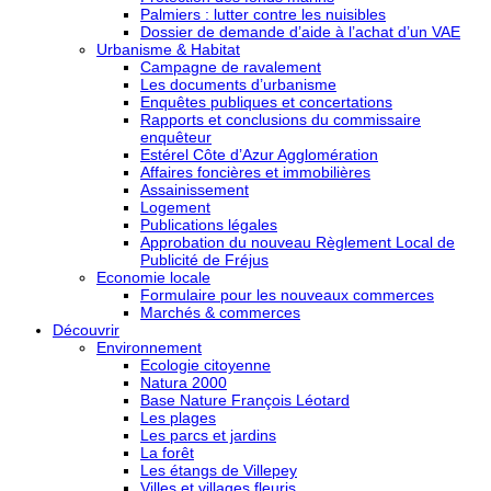
Palmiers : lutter contre les nuisibles
Dossier de demande d’aide à l’achat d’un VAE
Urbanisme & Habitat
Campagne de ravalement
Les documents d’urbanisme
Enquêtes publiques et concertations
Rapports et conclusions du commissaire
enquêteur
Estérel Côte d’Azur Agglomération
Affaires foncières et immobilières
Assainissement
Logement
Publications légales
Approbation du nouveau Règlement Local de
Publicité de Fréjus
Economie locale
Formulaire pour les nouveaux commerces
Marchés & commerces
Découvrir
Environnement
Ecologie citoyenne
Natura 2000
Base Nature François Léotard
Les plages
Les parcs et jardins
La forêt
Les étangs de Villepey
Villes et villages fleuris