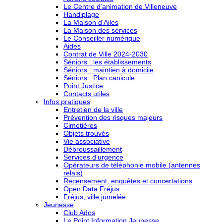
Le Centre d’animation de Villeneuve
Handiplage
La Maison d’Ailes
La Maison des services
Le Conseiller numérique
Aides
Contrat de Ville 2024-2030
Séniors : les établissements
Séniors : maintien à domicile
Séniors : Plan canicule
Point Justice
Contacts utiles
Infos pratiques
Entretien de la ville
Prévention des risques majeurs
Cimetières
Objets trouvés
Vie associative
Débroussaillement
Services d’urgence
Opérateurs de téléphonie mobile (antennes
relais)
Recensement, enquêtes et concertations
Open Data Fréjus
Fréjus, ville jumelée
Jeunesse
Club Ados
Le Point Information Jeunesse