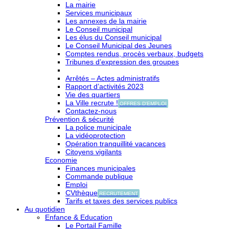
La mairie
Services municipaux
Les annexes de la mairie
Le Conseil municipal
Les élus du Conseil municipal
Le Conseil Municipal des Jeunes
Comptes rendus, procès verbaux, budgets
Tribunes d’expression des groupes
Arrêtés – Actes administratifs
Rapport d’activités 2023
Vie des quartiers
La Ville recrute !
OFFRES D'EMPLOI
Contactez-nous
Prévention & sécurité
La police municipale
La vidéoprotection
Opération tranquillité vacances
Citoyens vigilants
Economie
Finances municipales
Commande publique
Emploi
CVthèque
RECRUTEMENT
Tarifs et taxes des services publics
Au quotidien
Enfance & Education
Le Portail Famille