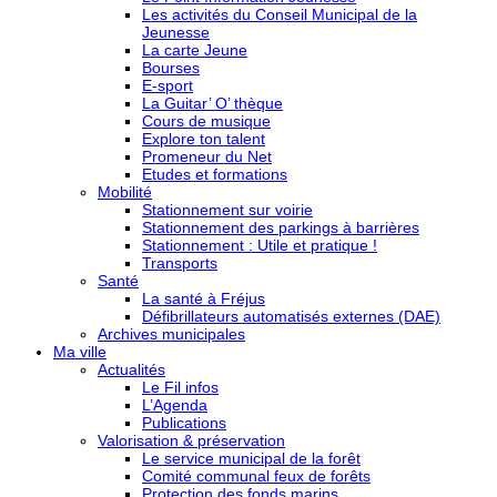
Les activités du Conseil Municipal de la
Jeunesse
La carte Jeune
Bourses
E-sport
La Guitar’ O’ thèque
Cours de musique
Explore ton talent
Promeneur du Net
Etudes et formations
Mobilité
Stationnement sur voirie
Stationnement des parkings à barrières
Stationnement : Utile et pratique !
Transports
Santé
La santé à Fréjus
Défibrillateurs automatisés externes (DAE)
Archives municipales
Ma ville
Actualités
Le Fil infos
L’Agenda
Publications
Valorisation & préservation
Le service municipal de la forêt
Comité communal feux de forêts
Protection des fonds marins