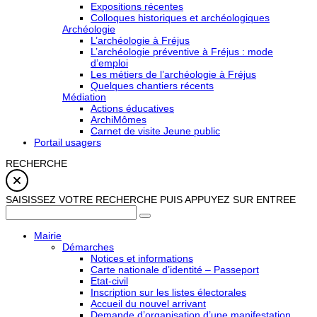
Expositions récentes
Colloques historiques et archéologiques
Archéologie
L’archéologie à Fréjus
L’archéologie préventive à Fréjus : mode
d’emploi
Les métiers de l’archéologie à Fréjus
Quelques chantiers récents
Médiation
Actions éducatives
ArchiMômes
Carnet de visite Jeune public
Portail usagers
RECHERCHE
SAISISSEZ VOTRE RECHERCHE PUIS APPUYEZ SUR ENTREE
Mairie
Démarches
Notices et informations
Carte nationale d’identité – Passeport
Etat-civil
Inscription sur les listes électorales
Accueil du nouvel arrivant
Demande d’organisation d’une manifestation