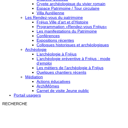
Crypte archéologique du vivier romain
Espace Patrimoine / Tour circulaire
Villa Aurélienne
Les Rendez-vous du patrimoine
Fréjus Ville d’art et d’Histoire
Programmation «Rendez-vous Fréjus»
Les manifestations du Patrimoine
Conférences
Expositions récentes
Colloques historiques et archéologiques
Archéologie
L’archéologie à Fréjus
L’archéologie préventive à Fréjus : mode
d’emploi
Les métiers de l’archéologie à Fréjus
Quelques chantiers récents
Médiation
Actions éducatives
ArchiMômes
Carnet de visite Jeune public
Portail usagers
RECHERCHE