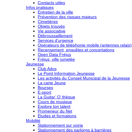
Contacts utiles
Infos pratiques
Entretien de la ville
Prévention des risques majeurs
Cimetières
Objets trouvés
Vie associative
Débroussaillement
Services d’urgence
Opérateurs de téléphonie mobile (antennes relais)
Recensement, enquêtes et concertations
Open Data Fréjus
Fréjus, ville jumelée
Jeunesse
Club Ados
Le Point Information Jeunesse
Les activités du Conseil Municipal de la Jeunesse
La carte Jeune
Bourses
E-sport
La Guitar’ O’ thèque
Cours de musique
Explore ton talent
Promeneur du Net
Etudes et formations
Mobilité
Stationnement sur voirie
Stationnement des parkings à barrières