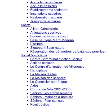
Accueils périscolaires
Accueils de loisirs
Etablissements scolaires
Inscriptions scolaires
Restauration scolaire
Transports scolaires
Sports
A lire : Généralités
Animations sportives
Equipements municipaux
Base nautique Marc-Modena
Piscines
Skatepark Base nature
Réservation des périmètres de baignade pour les a
Social & solidarité
Centre Communal d’Action Sociale
Actions sociales
Le Centre d’animation de Villeneuve
Handiplage
La Maison d’Ailes
La Maison des services
Le Conseiller numérique
Aides
Contrat de Ville 2024-2030
Séniors : les établissements
Séniors : maintien à domicile
Séniors : Plan canicule
Point Justice