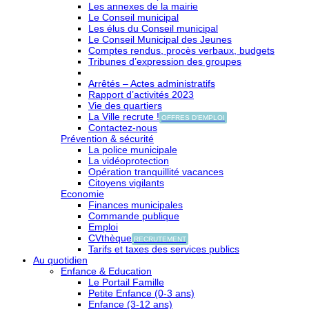
Les annexes de la mairie
Le Conseil municipal
Les élus du Conseil municipal
Le Conseil Municipal des Jeunes
Comptes rendus, procès verbaux, budgets
Tribunes d’expression des groupes
Arrêtés – Actes administratifs
Rapport d’activités 2023
Vie des quartiers
La Ville recrute !
OFFRES D'EMPLOI
Contactez-nous
Prévention & sécurité
La police municipale
La vidéoprotection
Opération tranquillité vacances
Citoyens vigilants
Economie
Finances municipales
Commande publique
Emploi
CVthèque
RECRUTEMENT
Tarifs et taxes des services publics
Au quotidien
Enfance & Education
Le Portail Famille
Petite Enfance (0-3 ans)
Enfance (3-12 ans)