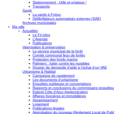
Stationnement : Utile et pratique !
Transports
Santé
La santé à Fréjus
Défibrillateurs automatisés externes (DAE)
Archives municipales
Ma ville
Actualités
Le Fil infos
L’Agenda
Publications
Valorisation & préservation
Le service municipal de la forêt
Comité communal feux de forêts
Protection des fonds marins
Palmiers : lutter contre les nuisibles
Dossier de demande d’aide à l’achat d’un VAE
Urbanisme & Habitat
Campagne de ravalement
Les documents d’urbanisme
Enquêtes publiques et concertations
Rapports et conclusions du commissaire enquêteu
Estérel Côte d’Azur Agglomération
Affaires foncières et immobilières
Assainissement
Logement
Publications légales
Approbation du nouveau Règlement Local de Publi