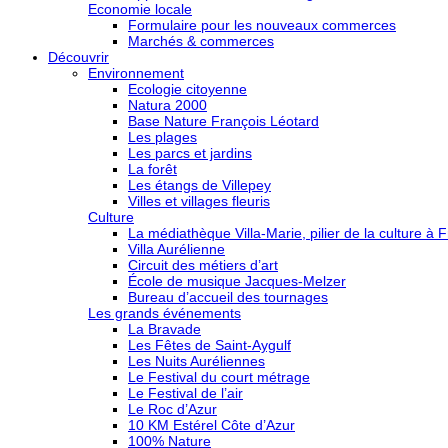
Economie locale
Formulaire pour les nouveaux commerces
Marchés & commerces
Découvrir
Environnement
Ecologie citoyenne
Natura 2000
Base Nature François Léotard
Les plages
Les parcs et jardins
La forêt
Les étangs de Villepey
Villes et villages fleuris
Culture
La médiathèque Villa-Marie, pilier de la culture à F
Villa Aurélienne
Circuit des métiers d’art
École de musique Jacques-Melzer
Bureau d’accueil des tournages
Les grands événements
La Bravade
Les Fêtes de Saint-Aygulf
Les Nuits Auréliennes
Le Festival du court métrage
Le Festival de l’air
Le Roc d’Azur
10 KM Estérel Côte d’Azur
100% Nature