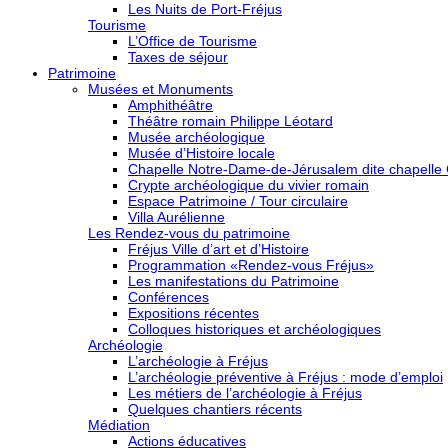
Les Nuits de Port-Fréjus
Tourisme
L’Office de Tourisme
Taxes de séjour
Patrimoine
Musées et Monuments
Amphithéâtre
Théâtre romain Philippe Léotard
Musée archéologique
Musée d’Histoire locale
Chapelle Notre-Dame-de-Jérusalem dite chapelle
Crypte archéologique du vivier romain
Espace Patrimoine / Tour circulaire
Villa Aurélienne
Les Rendez-vous du patrimoine
Fréjus Ville d’art et d’Histoire
Programmation «Rendez-vous Fréjus»
Les manifestations du Patrimoine
Conférences
Expositions récentes
Colloques historiques et archéologiques
Archéologie
L’archéologie à Fréjus
L’archéologie préventive à Fréjus : mode d’emploi
Les métiers de l’archéologie à Fréjus
Quelques chantiers récents
Médiation
Actions éducatives