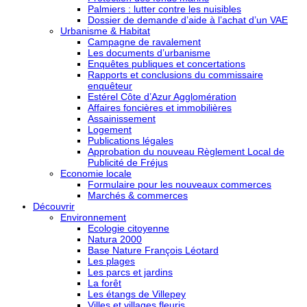
Palmiers : lutter contre les nuisibles
Dossier de demande d’aide à l’achat d’un VAE
Urbanisme & Habitat
Campagne de ravalement
Les documents d’urbanisme
Enquêtes publiques et concertations
Rapports et conclusions du commissaire
enquêteur
Estérel Côte d’Azur Agglomération
Affaires foncières et immobilières
Assainissement
Logement
Publications légales
Approbation du nouveau Règlement Local de
Publicité de Fréjus
Economie locale
Formulaire pour les nouveaux commerces
Marchés & commerces
Découvrir
Environnement
Ecologie citoyenne
Natura 2000
Base Nature François Léotard
Les plages
Les parcs et jardins
La forêt
Les étangs de Villepey
Villes et villages fleuris