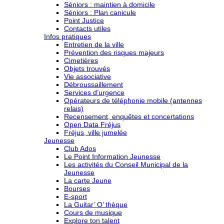
Séniors : maintien à domicile
Séniors : Plan canicule
Point Justice
Contacts utiles
Infos pratiques
Entretien de la ville
Prévention des risques majeurs
Cimetières
Objets trouvés
Vie associative
Débroussaillement
Services d’urgence
Opérateurs de téléphonie mobile (antennes
relais)
Recensement, enquêtes et concertations
Open Data Fréjus
Fréjus, ville jumelée
Jeunesse
Club Ados
Le Point Information Jeunesse
Les activités du Conseil Municipal de la
Jeunesse
La carte Jeune
Bourses
E-sport
La Guitar’ O’ thèque
Cours de musique
Explore ton talent