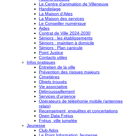
Le Centre d’animation de Villeneuve
Handiplage
La Maison d’Ailes
La Maison des services
Le Conseiller numérique
Aides
Contrat de Ville 2024-2030
Séniors : les établissements
Séniors : maintien à domicile
Séniors : Plan canicule
Point Justice
Contacts utiles
Infos pratiques
Entretien de la ville
Prévention des risques majeurs
Cimetières
Objets trouvés
Vie associative
Débroussaillement
Services d’urgence
Opérateurs de téléphonie mobile (antennes
relais)
Recensement, enquêtes et concertations
Open Data Fréjus
Fréjus, ville jumelée
Jeunesse
Club Ados
Le Point Information Jeunesse