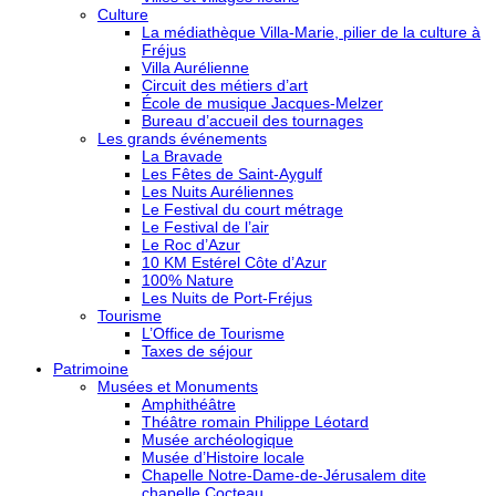
Culture
La médiathèque Villa-Marie, pilier de la culture à
Fréjus
Villa Aurélienne
Circuit des métiers d’art
École de musique Jacques-Melzer
Bureau d’accueil des tournages
Les grands événements
La Bravade
Les Fêtes de Saint-Aygulf
Les Nuits Auréliennes
Le Festival du court métrage
Le Festival de l’air
Le Roc d’Azur
10 KM Estérel Côte d’Azur
100% Nature
Les Nuits de Port-Fréjus
Tourisme
L’Office de Tourisme
Taxes de séjour
Patrimoine
Musées et Monuments
Amphithéâtre
Théâtre romain Philippe Léotard
Musée archéologique
Musée d’Histoire locale
Chapelle Notre-Dame-de-Jérusalem dite
chapelle Cocteau