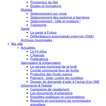
Promeneur du Net
Etudes et formations
Mobilité
Stationnement sur voirie
Stationnement des parkings à barrières
Stationnement : Utile et pratique !
Transports
Santé
La santé à Fréjus
Défibrillateurs automatisés externes (DAE)
Archives municipales
Ma ville
Actualités
Le Fil infos
L’Agenda
Publications
Valorisation & préservation
Le service municipal de la forêt
Comité communal feux de forêts
Protection des fonds marins
Palmiers : lutter contre les nuisibles
Dossier de demande d’aide à l’achat d’un VAE
Urbanisme & Habitat
Campagne de ravalement
Les documents d’urbanisme
Enquêtes publiques et concertations
Rapports et conclusions du commissaire
enquêteur