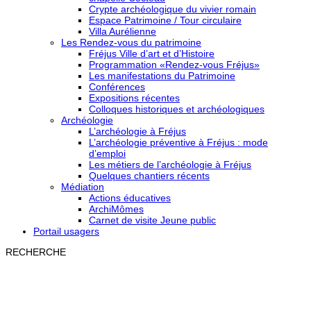
Crypte archéologique du vivier romain
Espace Patrimoine / Tour circulaire
Villa Aurélienne
Les Rendez-vous du patrimoine
Fréjus Ville d’art et d’Histoire
Programmation «Rendez-vous Fréjus»
Les manifestations du Patrimoine
Conférences
Expositions récentes
Colloques historiques et archéologiques
Archéologie
L’archéologie à Fréjus
L’archéologie préventive à Fréjus : mode
d’emploi
Les métiers de l’archéologie à Fréjus
Quelques chantiers récents
Médiation
Actions éducatives
ArchiMômes
Carnet de visite Jeune public
Portail usagers
RECHERCHE