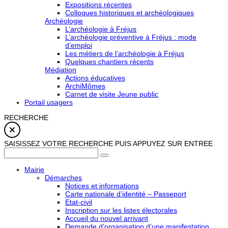
Expositions récentes
Colloques historiques et archéologiques
Archéologie
L’archéologie à Fréjus
L’archéologie préventive à Fréjus : mode
d’emploi
Les métiers de l’archéologie à Fréjus
Quelques chantiers récents
Médiation
Actions éducatives
ArchiMômes
Carnet de visite Jeune public
Portail usagers
RECHERCHE
SAISISSEZ VOTRE RECHERCHE PUIS APPUYEZ SUR ENTREE
Mairie
Démarches
Notices et informations
Carte nationale d’identité – Passeport
Etat-civil
Inscription sur les listes électorales
Accueil du nouvel arrivant
Demande d’organisation d’une manifestation