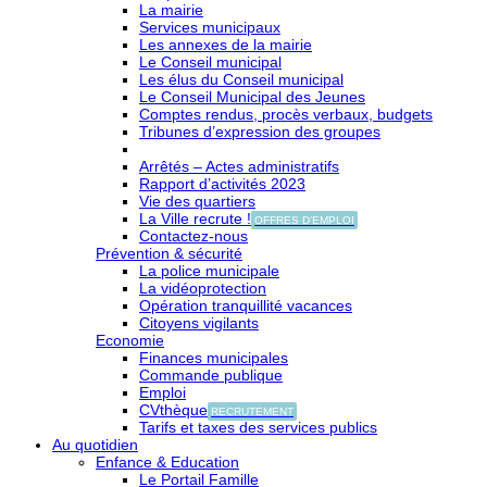
La mairie
Services municipaux
Les annexes de la mairie
Le Conseil municipal
Les élus du Conseil municipal
Le Conseil Municipal des Jeunes
Comptes rendus, procès verbaux, budgets
Tribunes d’expression des groupes
Arrêtés – Actes administratifs
Rapport d’activités 2023
Vie des quartiers
La Ville recrute !
OFFRES D'EMPLOI
Contactez-nous
Prévention & sécurité
La police municipale
La vidéoprotection
Opération tranquillité vacances
Citoyens vigilants
Economie
Finances municipales
Commande publique
Emploi
CVthèque
RECRUTEMENT
Tarifs et taxes des services publics
Au quotidien
Enfance & Education
Le Portail Famille