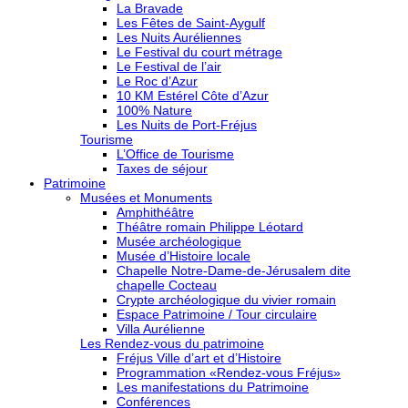
La Bravade
Les Fêtes de Saint-Aygulf
Les Nuits Auréliennes
Le Festival du court métrage
Le Festival de l’air
Le Roc d’Azur
10 KM Estérel Côte d’Azur
100% Nature
Les Nuits de Port-Fréjus
Tourisme
L’Office de Tourisme
Taxes de séjour
Patrimoine
Musées et Monuments
Amphithéâtre
Théâtre romain Philippe Léotard
Musée archéologique
Musée d’Histoire locale
Chapelle Notre-Dame-de-Jérusalem dite
chapelle Cocteau
Crypte archéologique du vivier romain
Espace Patrimoine / Tour circulaire
Villa Aurélienne
Les Rendez-vous du patrimoine
Fréjus Ville d’art et d’Histoire
Programmation «Rendez-vous Fréjus»
Les manifestations du Patrimoine
Conférences