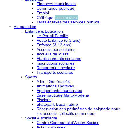
Finances municipales
Commande publique
Emploi
CVthèque
RECRUTEMENT
Tarifs et taxes des services publics
Au quotidien
Enfance & Education
Le Portail Famille
Petite Enfance (0-3 ans)
Enfance (3-12 ans)
Accueils périscolaires
Accueils de loisirs
Etablissements scolaires
Inscriptions scolaires
Restauration scolaire
Transports scolaires
Sports
A lire : Généralités
Animations sportives
Equipements municipaux
Base nautique Marc-Modena
Piscines
Skatepark Base nature
Réservation des périmètres de baignade pour
les accueils collectifs de mineurs
Social & solidarité
Centre Communal d’Action Sociale
Actions sociales