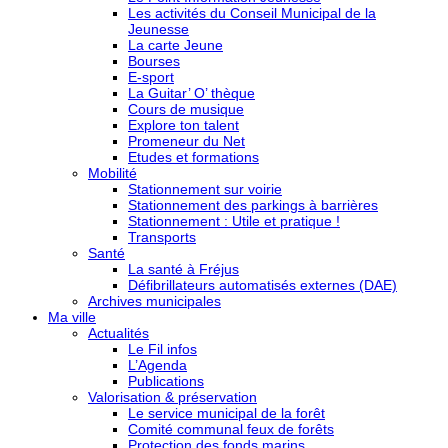
Les activités du Conseil Municipal de la
Jeunesse
La carte Jeune
Bourses
E-sport
La Guitar’ O’ thèque
Cours de musique
Explore ton talent
Promeneur du Net
Etudes et formations
Mobilité
Stationnement sur voirie
Stationnement des parkings à barrières
Stationnement : Utile et pratique !
Transports
Santé
La santé à Fréjus
Défibrillateurs automatisés externes (DAE)
Archives municipales
Ma ville
Actualités
Le Fil infos
L’Agenda
Publications
Valorisation & préservation
Le service municipal de la forêt
Comité communal feux de forêts
Protection des fonds marins