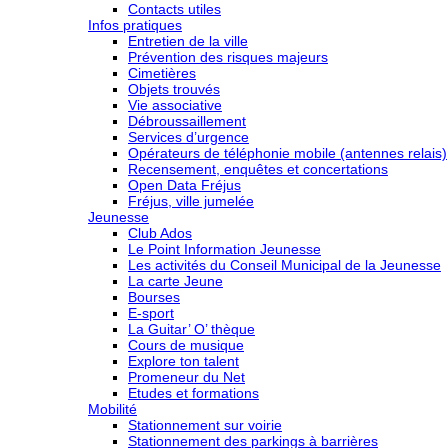
Contacts utiles
Infos pratiques
Entretien de la ville
Prévention des risques majeurs
Cimetières
Objets trouvés
Vie associative
Débroussaillement
Services d’urgence
Opérateurs de téléphonie mobile (antennes relais)
Recensement, enquêtes et concertations
Open Data Fréjus
Fréjus, ville jumelée
Jeunesse
Club Ados
Le Point Information Jeunesse
Les activités du Conseil Municipal de la Jeunesse
La carte Jeune
Bourses
E-sport
La Guitar’ O’ thèque
Cours de musique
Explore ton talent
Promeneur du Net
Etudes et formations
Mobilité
Stationnement sur voirie
Stationnement des parkings à barrières