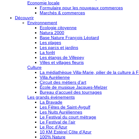
Economie locale
Formulaire pour les nouveaux commerces
Marchés & commerces
Découvrir
Environnement
Ecologie citoyenne
Natura 2000
Base Nature François Léotard
Les plages
Les parcs et jardins
La forêt
Les étangs de Villepey
Villes et villages fleuris
Culture
La médiathèque Villa-Marie, pilier de la culture à F
Villa Aurélienne
Circuit des métiers d’art
École de musique Jacques-Melzer
Bureau d’accueil des tournages
Les grands événements
La Bravade
Les Fêtes de Saint-Aygulf
Les Nuits Auréliennes
Le Festival du court métrage
Le Festival de l’air
Le Roc d’Azur
10 KM Estérel Côte d’Azur
100% Nature