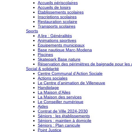
Accueils périscolaires
Accueils de loisirs
Etablissements scolaires
Inscriptions scolaires
Restauration scolaire
Transports scolaires
Sports
A lire : Généralités
Animations sportives
Equipements municipaux
Base nautique Marc-Modena
Piscines
Skatepark Base nature
Réservation des périmètres de baignade pour les a
Social & solidarité
Centre Communal d’Action Sociale
Actions sociales
Le Centre d’animation de Villeneuve
Handiplage
La Maison d’Ailes
La Maison des services
Le Conseiller numérique
Aides
Contrat de Ville 2024-2030
Séniors : les établissements
Séniors : maintien à domicile
Séniors : Plan canicule
Point Justice