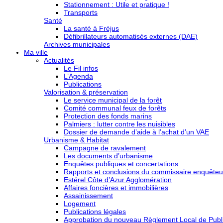
Stationnement : Utile et pratique !
Transports
Santé
La santé à Fréjus
Défibrillateurs automatisés externes (DAE)
Archives municipales
Ma ville
Actualités
Le Fil infos
L’Agenda
Publications
Valorisation & préservation
Le service municipal de la forêt
Comité communal feux de forêts
Protection des fonds marins
Palmiers : lutter contre les nuisibles
Dossier de demande d’aide à l’achat d’un VAE
Urbanisme & Habitat
Campagne de ravalement
Les documents d’urbanisme
Enquêtes publiques et concertations
Rapports et conclusions du commissaire enquêteu
Estérel Côte d’Azur Agglomération
Affaires foncières et immobilières
Assainissement
Logement
Publications légales
Approbation du nouveau Règlement Local de Publi