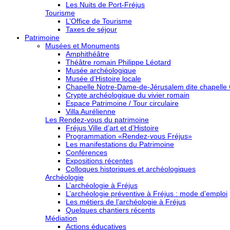
Les Nuits de Port-Fréjus
Tourisme
L’Office de Tourisme
Taxes de séjour
Patrimoine
Musées et Monuments
Amphithéâtre
Théâtre romain Philippe Léotard
Musée archéologique
Musée d’Histoire locale
Chapelle Notre-Dame-de-Jérusalem dite chapelle
Crypte archéologique du vivier romain
Espace Patrimoine / Tour circulaire
Villa Aurélienne
Les Rendez-vous du patrimoine
Fréjus Ville d’art et d’Histoire
Programmation «Rendez-vous Fréjus»
Les manifestations du Patrimoine
Conférences
Expositions récentes
Colloques historiques et archéologiques
Archéologie
L’archéologie à Fréjus
L’archéologie préventive à Fréjus : mode d’emploi
Les métiers de l’archéologie à Fréjus
Quelques chantiers récents
Médiation
Actions éducatives