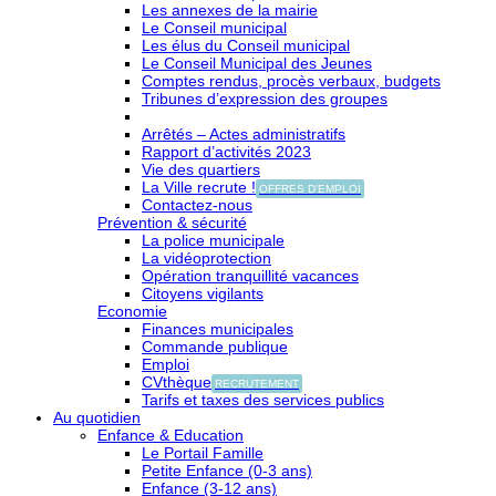
Les annexes de la mairie
Le Conseil municipal
Les élus du Conseil municipal
Le Conseil Municipal des Jeunes
Comptes rendus, procès verbaux, budgets
Tribunes d’expression des groupes
Arrêtés – Actes administratifs
Rapport d’activités 2023
Vie des quartiers
La Ville recrute !
OFFRES D'EMPLOI
Contactez-nous
Prévention & sécurité
La police municipale
La vidéoprotection
Opération tranquillité vacances
Citoyens vigilants
Economie
Finances municipales
Commande publique
Emploi
CVthèque
RECRUTEMENT
Tarifs et taxes des services publics
Au quotidien
Enfance & Education
Le Portail Famille
Petite Enfance (0-3 ans)
Enfance (3-12 ans)