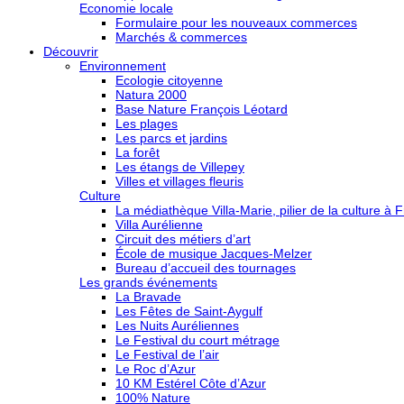
Economie locale
Formulaire pour les nouveaux commerces
Marchés & commerces
Découvrir
Environnement
Ecologie citoyenne
Natura 2000
Base Nature François Léotard
Les plages
Les parcs et jardins
La forêt
Les étangs de Villepey
Villes et villages fleuris
Culture
La médiathèque Villa-Marie, pilier de la culture à F
Villa Aurélienne
Circuit des métiers d’art
École de musique Jacques-Melzer
Bureau d’accueil des tournages
Les grands événements
La Bravade
Les Fêtes de Saint-Aygulf
Les Nuits Auréliennes
Le Festival du court métrage
Le Festival de l’air
Le Roc d’Azur
10 KM Estérel Côte d’Azur
100% Nature