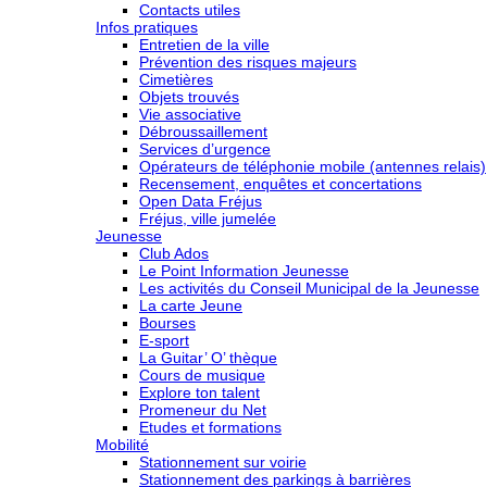
Contacts utiles
Infos pratiques
Entretien de la ville
Prévention des risques majeurs
Cimetières
Objets trouvés
Vie associative
Débroussaillement
Services d’urgence
Opérateurs de téléphonie mobile (antennes relais)
Recensement, enquêtes et concertations
Open Data Fréjus
Fréjus, ville jumelée
Jeunesse
Club Ados
Le Point Information Jeunesse
Les activités du Conseil Municipal de la Jeunesse
La carte Jeune
Bourses
E-sport
La Guitar’ O’ thèque
Cours de musique
Explore ton talent
Promeneur du Net
Etudes et formations
Mobilité
Stationnement sur voirie
Stationnement des parkings à barrières