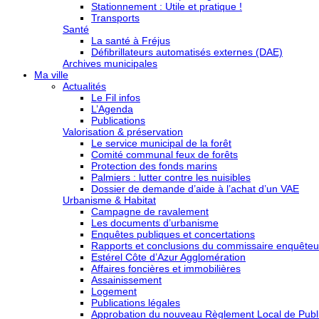
Stationnement : Utile et pratique !
Transports
Santé
La santé à Fréjus
Défibrillateurs automatisés externes (DAE)
Archives municipales
Ma ville
Actualités
Le Fil infos
L’Agenda
Publications
Valorisation & préservation
Le service municipal de la forêt
Comité communal feux de forêts
Protection des fonds marins
Palmiers : lutter contre les nuisibles
Dossier de demande d’aide à l’achat d’un VAE
Urbanisme & Habitat
Campagne de ravalement
Les documents d’urbanisme
Enquêtes publiques et concertations
Rapports et conclusions du commissaire enquêteu
Estérel Côte d’Azur Agglomération
Affaires foncières et immobilières
Assainissement
Logement
Publications légales
Approbation du nouveau Règlement Local de Publi