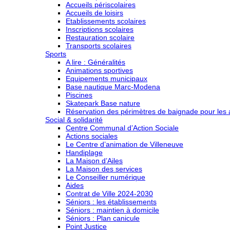
Accueils périscolaires
Accueils de loisirs
Etablissements scolaires
Inscriptions scolaires
Restauration scolaire
Transports scolaires
Sports
A lire : Généralités
Animations sportives
Equipements municipaux
Base nautique Marc-Modena
Piscines
Skatepark Base nature
Réservation des périmètres de baignade pour les a
Social & solidarité
Centre Communal d’Action Sociale
Actions sociales
Le Centre d’animation de Villeneuve
Handiplage
La Maison d’Ailes
La Maison des services
Le Conseiller numérique
Aides
Contrat de Ville 2024-2030
Séniors : les établissements
Séniors : maintien à domicile
Séniors : Plan canicule
Point Justice