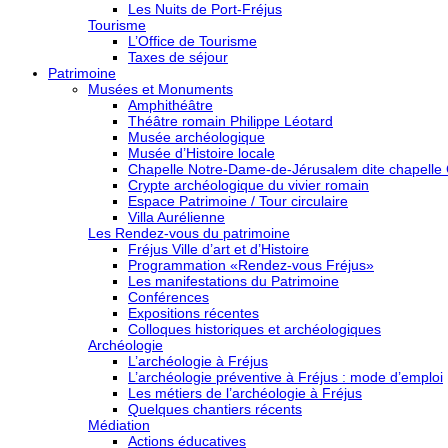
Les Nuits de Port-Fréjus
Tourisme
L’Office de Tourisme
Taxes de séjour
Patrimoine
Musées et Monuments
Amphithéâtre
Théâtre romain Philippe Léotard
Musée archéologique
Musée d’Histoire locale
Chapelle Notre-Dame-de-Jérusalem dite chapelle
Crypte archéologique du vivier romain
Espace Patrimoine / Tour circulaire
Villa Aurélienne
Les Rendez-vous du patrimoine
Fréjus Ville d’art et d’Histoire
Programmation «Rendez-vous Fréjus»
Les manifestations du Patrimoine
Conférences
Expositions récentes
Colloques historiques et archéologiques
Archéologie
L’archéologie à Fréjus
L’archéologie préventive à Fréjus : mode d’emploi
Les métiers de l’archéologie à Fréjus
Quelques chantiers récents
Médiation
Actions éducatives