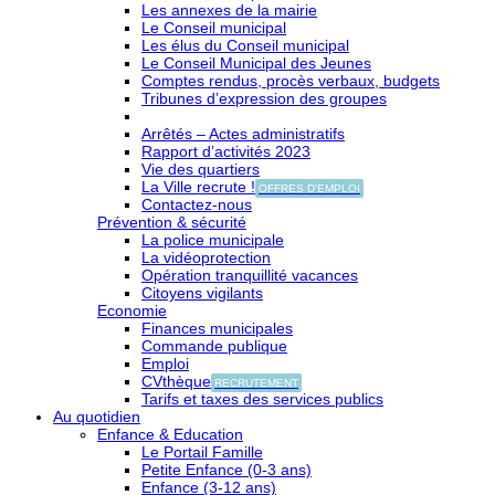
Les annexes de la mairie
Le Conseil municipal
Les élus du Conseil municipal
Le Conseil Municipal des Jeunes
Comptes rendus, procès verbaux, budgets
Tribunes d’expression des groupes
Arrêtés – Actes administratifs
Rapport d’activités 2023
Vie des quartiers
La Ville recrute !
OFFRES D'EMPLOI
Contactez-nous
Prévention & sécurité
La police municipale
La vidéoprotection
Opération tranquillité vacances
Citoyens vigilants
Economie
Finances municipales
Commande publique
Emploi
CVthèque
RECRUTEMENT
Tarifs et taxes des services publics
Au quotidien
Enfance & Education
Le Portail Famille
Petite Enfance (0-3 ans)
Enfance (3-12 ans)