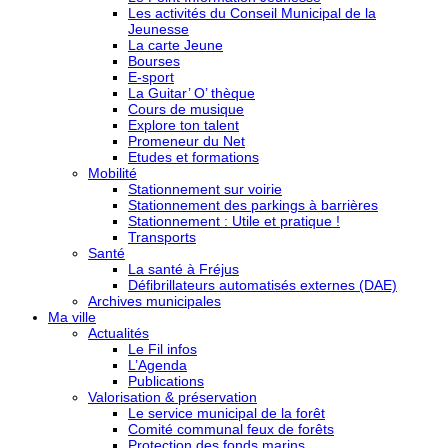
Les activités du Conseil Municipal de la
Jeunesse
La carte Jeune
Bourses
E-sport
La Guitar’ O’ thèque
Cours de musique
Explore ton talent
Promeneur du Net
Etudes et formations
Mobilité
Stationnement sur voirie
Stationnement des parkings à barrières
Stationnement : Utile et pratique !
Transports
Santé
La santé à Fréjus
Défibrillateurs automatisés externes (DAE)
Archives municipales
Ma ville
Actualités
Le Fil infos
L’Agenda
Publications
Valorisation & préservation
Le service municipal de la forêt
Comité communal feux de forêts
Protection des fonds marins