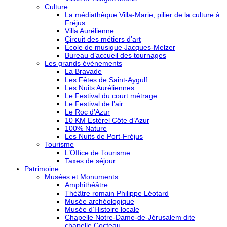
Culture
La médiathèque Villa-Marie, pilier de la culture à
Fréjus
Villa Aurélienne
Circuit des métiers d’art
École de musique Jacques-Melzer
Bureau d’accueil des tournages
Les grands événements
La Bravade
Les Fêtes de Saint-Aygulf
Les Nuits Auréliennes
Le Festival du court métrage
Le Festival de l’air
Le Roc d’Azur
10 KM Estérel Côte d’Azur
100% Nature
Les Nuits de Port-Fréjus
Tourisme
L’Office de Tourisme
Taxes de séjour
Patrimoine
Musées et Monuments
Amphithéâtre
Théâtre romain Philippe Léotard
Musée archéologique
Musée d’Histoire locale
Chapelle Notre-Dame-de-Jérusalem dite
chapelle Cocteau