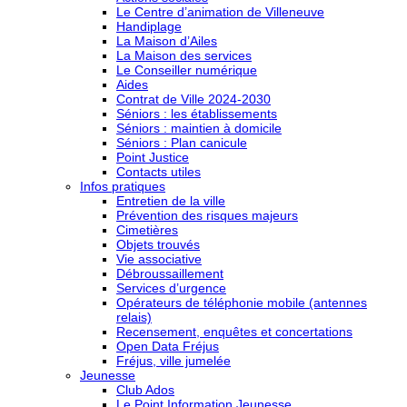
Le Centre d’animation de Villeneuve
Handiplage
La Maison d’Ailes
La Maison des services
Le Conseiller numérique
Aides
Contrat de Ville 2024-2030
Séniors : les établissements
Séniors : maintien à domicile
Séniors : Plan canicule
Point Justice
Contacts utiles
Infos pratiques
Entretien de la ville
Prévention des risques majeurs
Cimetières
Objets trouvés
Vie associative
Débroussaillement
Services d’urgence
Opérateurs de téléphonie mobile (antennes
relais)
Recensement, enquêtes et concertations
Open Data Fréjus
Fréjus, ville jumelée
Jeunesse
Club Ados
Le Point Information Jeunesse