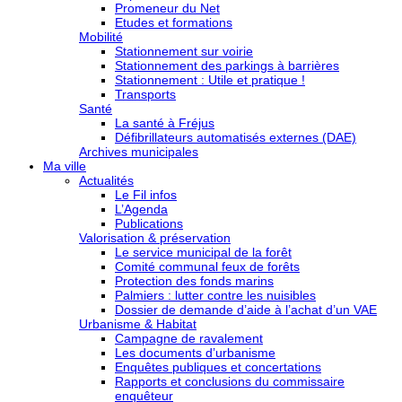
Promeneur du Net
Etudes et formations
Mobilité
Stationnement sur voirie
Stationnement des parkings à barrières
Stationnement : Utile et pratique !
Transports
Santé
La santé à Fréjus
Défibrillateurs automatisés externes (DAE)
Archives municipales
Ma ville
Actualités
Le Fil infos
L’Agenda
Publications
Valorisation & préservation
Le service municipal de la forêt
Comité communal feux de forêts
Protection des fonds marins
Palmiers : lutter contre les nuisibles
Dossier de demande d’aide à l’achat d’un VAE
Urbanisme & Habitat
Campagne de ravalement
Les documents d’urbanisme
Enquêtes publiques et concertations
Rapports et conclusions du commissaire
enquêteur