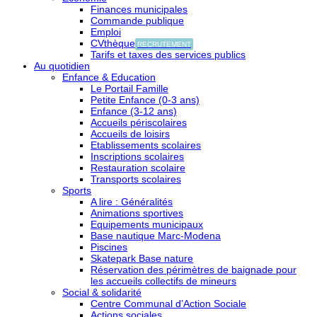
Finances municipales
Commande publique
Emploi
CVthèque
RECRUTEMENT
Tarifs et taxes des services publics
Au quotidien
Enfance & Education
Le Portail Famille
Petite Enfance (0-3 ans)
Enfance (3-12 ans)
Accueils périscolaires
Accueils de loisirs
Etablissements scolaires
Inscriptions scolaires
Restauration scolaire
Transports scolaires
Sports
A lire : Généralités
Animations sportives
Equipements municipaux
Base nautique Marc-Modena
Piscines
Skatepark Base nature
Réservation des périmètres de baignade pour
les accueils collectifs de mineurs
Social & solidarité
Centre Communal d’Action Sociale
Actions sociales