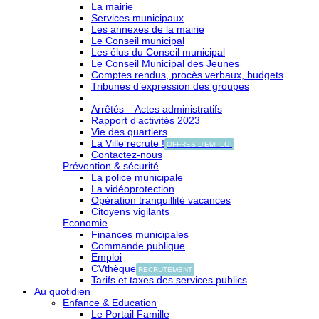
La mairie
Services municipaux
Les annexes de la mairie
Le Conseil municipal
Les élus du Conseil municipal
Le Conseil Municipal des Jeunes
Comptes rendus, procès verbaux, budgets
Tribunes d’expression des groupes
Arrêtés – Actes administratifs
Rapport d’activités 2023
Vie des quartiers
La Ville recrute !
OFFRES D'EMPLOI
Contactez-nous
Prévention & sécurité
La police municipale
La vidéoprotection
Opération tranquillité vacances
Citoyens vigilants
Economie
Finances municipales
Commande publique
Emploi
CVthèque
RECRUTEMENT
Tarifs et taxes des services publics
Au quotidien
Enfance & Education
Le Portail Famille