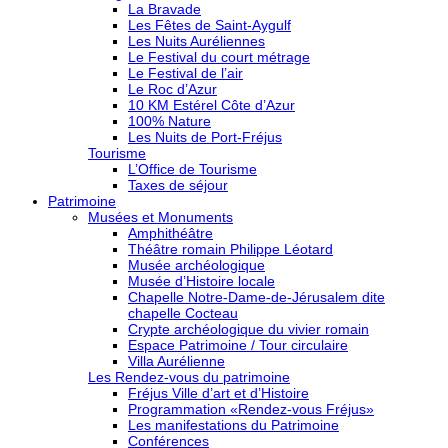
La Bravade
Les Fêtes de Saint-Aygulf
Les Nuits Auréliennes
Le Festival du court métrage
Le Festival de l’air
Le Roc d’Azur
10 KM Estérel Côte d’Azur
100% Nature
Les Nuits de Port-Fréjus
Tourisme
L’Office de Tourisme
Taxes de séjour
Patrimoine
Musées et Monuments
Amphithéâtre
Théâtre romain Philippe Léotard
Musée archéologique
Musée d’Histoire locale
Chapelle Notre-Dame-de-Jérusalem dite
chapelle Cocteau
Crypte archéologique du vivier romain
Espace Patrimoine / Tour circulaire
Villa Aurélienne
Les Rendez-vous du patrimoine
Fréjus Ville d’art et d’Histoire
Programmation «Rendez-vous Fréjus»
Les manifestations du Patrimoine
Conférences