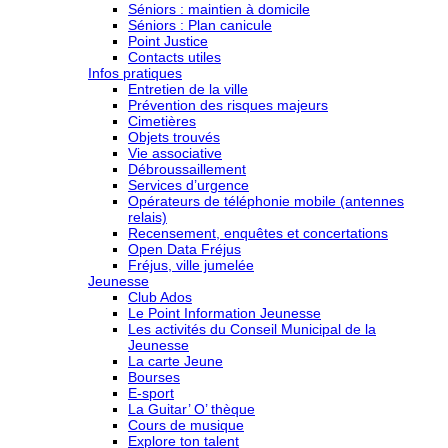
Séniors : maintien à domicile
Séniors : Plan canicule
Point Justice
Contacts utiles
Infos pratiques
Entretien de la ville
Prévention des risques majeurs
Cimetières
Objets trouvés
Vie associative
Débroussaillement
Services d’urgence
Opérateurs de téléphonie mobile (antennes
relais)
Recensement, enquêtes et concertations
Open Data Fréjus
Fréjus, ville jumelée
Jeunesse
Club Ados
Le Point Information Jeunesse
Les activités du Conseil Municipal de la
Jeunesse
La carte Jeune
Bourses
E-sport
La Guitar’ O’ thèque
Cours de musique
Explore ton talent