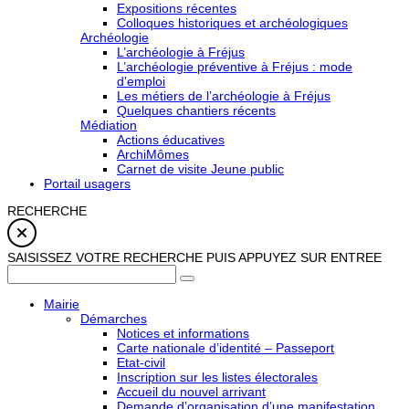
Expositions récentes
Colloques historiques et archéologiques
Archéologie
L’archéologie à Fréjus
L’archéologie préventive à Fréjus : mode
d’emploi
Les métiers de l’archéologie à Fréjus
Quelques chantiers récents
Médiation
Actions éducatives
ArchiMômes
Carnet de visite Jeune public
Portail usagers
RECHERCHE
SAISISSEZ VOTRE RECHERCHE PUIS APPUYEZ SUR ENTREE
Mairie
Démarches
Notices et informations
Carte nationale d’identité – Passeport
Etat-civil
Inscription sur les listes électorales
Accueil du nouvel arrivant
Demande d’organisation d’une manifestation