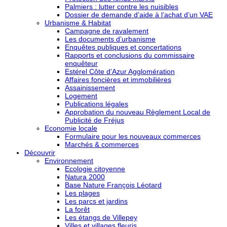
Palmiers : lutter contre les nuisibles
Dossier de demande d’aide à l’achat d’un VAE
Urbanisme & Habitat
Campagne de ravalement
Les documents d’urbanisme
Enquêtes publiques et concertations
Rapports et conclusions du commissaire
enquêteur
Estérel Côte d’Azur Agglomération
Affaires foncières et immobilières
Assainissement
Logement
Publications légales
Approbation du nouveau Règlement Local de
Publicité de Fréjus
Economie locale
Formulaire pour les nouveaux commerces
Marchés & commerces
Découvrir
Environnement
Ecologie citoyenne
Natura 2000
Base Nature François Léotard
Les plages
Les parcs et jardins
La forêt
Les étangs de Villepey
Villes et villages fleuris