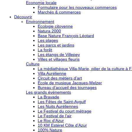
Economie locale
Formulaire pour les nouveaux commerces
Marchés & commerces
Découvrir
Environnement
Ecologie citoyenne
Natura 2000
Base Nature François Léotard
Les plages
Les parcs et jardins
La forêt
Les étangs de Villepey
Villes et villages fleuris
Culture
La médiathèque Villa-Marie, pilier de la culture à F
Villa Aurélienne
Circuit des métiers d’art
École de musique Jacques-Melzer
Bureau d’accueil des tournages
Les grands événements
La Bravade
Les Fêtes de Saint-Aygulf
Les Nuits Auréliennes
Le Festival du court métrage
Le Festival de l’air
Le Roc d’Azur
10 KM Estérel Côte d’Azur
100% Nature