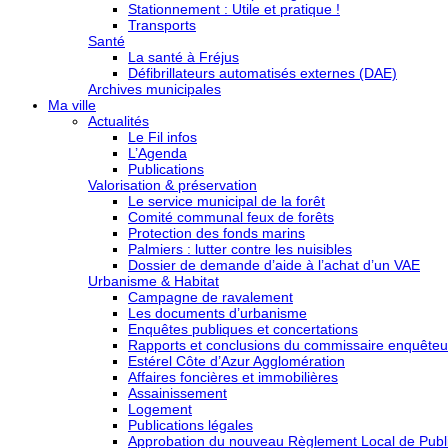
Stationnement : Utile et pratique !
Transports
Santé
La santé à Fréjus
Défibrillateurs automatisés externes (DAE)
Archives municipales
Ma ville
Actualités
Le Fil infos
L’Agenda
Publications
Valorisation & préservation
Le service municipal de la forêt
Comité communal feux de forêts
Protection des fonds marins
Palmiers : lutter contre les nuisibles
Dossier de demande d’aide à l’achat d’un VAE
Urbanisme & Habitat
Campagne de ravalement
Les documents d’urbanisme
Enquêtes publiques et concertations
Rapports et conclusions du commissaire enquêteu
Estérel Côte d’Azur Agglomération
Affaires foncières et immobilières
Assainissement
Logement
Publications légales
Approbation du nouveau Règlement Local de Publi