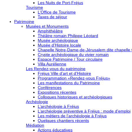
Les Nuits de Port-Fréjus
Tourisme
L’Office de Tourisme
Taxes de séjour
Patrimoine
Musées et Monuments
Amphithéâtre
Théâtre romain Philippe Léotard
Musée archéologique
Musée d’Histoire locale
Chapelle Notre-Dame-de-Jérusalem dite chapelle
Crypte archéologique du vivier romain
Espace Patrimoine / Tour circulaire
Villa Aurélienne
Les Rendez-vous du patrimoine
Fréjus Ville d’art et d’Histoire
Programmation «Rendez-vous Fréjus»
Les manifestations du Patrimoine
Conférences
Expositions récentes
Colloques historiques et archéologiques
Archéologie
L’archéologie à Fréjus
L’archéologie préventive à Fréjus : mode d’emploi
Les métiers de l’archéologie à Fréjus
Quelques chantiers récents
Médiation
Actions éducatives