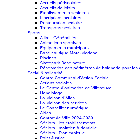
Accueils périscolaires
Accueils de loisirs
Etablissements scolaires
Inscriptions scolaires
Restauration scolaire
Transports scolaires
Sports
A lire : Généralités
Animations sportives
Equipements municipaux
Base nautique Marc-Modena
Piscines
Skatepark Base nature
Réservation des périmètres de baignade pour les a
Social & solidarité
Centre Communal d’Action Sociale
Actions sociales
Le Centre d’animation de Villeneuve
Handiplage
La Maison d’Ailes
La Maison des services
Le Conseiller numérique
Aides
Contrat de Ville 2024-2030
Séniors : les établissements
Séniors : maintien à domicile
Séniors : Plan canicule
Point Justice