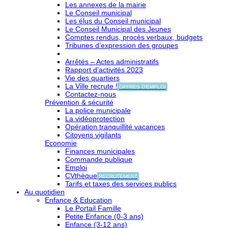
Les annexes de la mairie
Le Conseil municipal
Les élus du Conseil municipal
Le Conseil Municipal des Jeunes
Comptes rendus, procès verbaux, budgets
Tribunes d’expression des groupes
Arrêtés – Actes administratifs
Rapport d’activités 2023
Vie des quartiers
La Ville recrute !
OFFRES D'EMPLOI
Contactez-nous
Prévention & sécurité
La police municipale
La vidéoprotection
Opération tranquillité vacances
Citoyens vigilants
Economie
Finances municipales
Commande publique
Emploi
CVthèque
RECRUTEMENT
Tarifs et taxes des services publics
Au quotidien
Enfance & Education
Le Portail Famille
Petite Enfance (0-3 ans)
Enfance (3-12 ans)