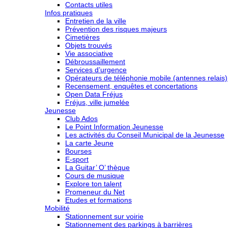
Contacts utiles
Infos pratiques
Entretien de la ville
Prévention des risques majeurs
Cimetières
Objets trouvés
Vie associative
Débroussaillement
Services d’urgence
Opérateurs de téléphonie mobile (antennes relais)
Recensement, enquêtes et concertations
Open Data Fréjus
Fréjus, ville jumelée
Jeunesse
Club Ados
Le Point Information Jeunesse
Les activités du Conseil Municipal de la Jeunesse
La carte Jeune
Bourses
E-sport
La Guitar’ O’ thèque
Cours de musique
Explore ton talent
Promeneur du Net
Etudes et formations
Mobilité
Stationnement sur voirie
Stationnement des parkings à barrières