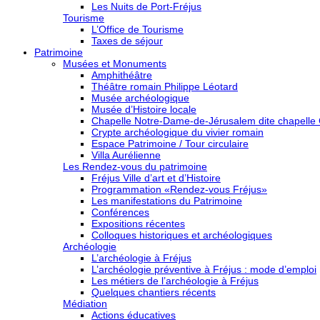
Les Nuits de Port-Fréjus
Tourisme
L’Office de Tourisme
Taxes de séjour
Patrimoine
Musées et Monuments
Amphithéâtre
Théâtre romain Philippe Léotard
Musée archéologique
Musée d’Histoire locale
Chapelle Notre-Dame-de-Jérusalem dite chapelle
Crypte archéologique du vivier romain
Espace Patrimoine / Tour circulaire
Villa Aurélienne
Les Rendez-vous du patrimoine
Fréjus Ville d’art et d’Histoire
Programmation «Rendez-vous Fréjus»
Les manifestations du Patrimoine
Conférences
Expositions récentes
Colloques historiques et archéologiques
Archéologie
L’archéologie à Fréjus
L’archéologie préventive à Fréjus : mode d’emploi
Les métiers de l’archéologie à Fréjus
Quelques chantiers récents
Médiation
Actions éducatives