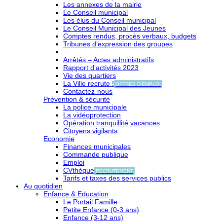
Les annexes de la mairie
Le Conseil municipal
Les élus du Conseil municipal
Le Conseil Municipal des Jeunes
Comptes rendus, procès verbaux, budgets
Tribunes d’expression des groupes
Arrêtés – Actes administratifs
Rapport d’activités 2023
Vie des quartiers
La Ville recrute !
OFFRES D'EMPLOI
Contactez-nous
Prévention & sécurité
La police municipale
La vidéoprotection
Opération tranquillité vacances
Citoyens vigilants
Economie
Finances municipales
Commande publique
Emploi
CVthèque
RECRUTEMENT
Tarifs et taxes des services publics
Au quotidien
Enfance & Education
Le Portail Famille
Petite Enfance (0-3 ans)
Enfance (3-12 ans)