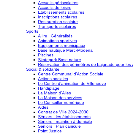
Accueils périscolaires
Accueils de loisirs
Etablissements scolaires
Inscriptions scolaires
Restauration scolaire
Transports scolaires
Sports
A lire : Généralités
Animations sportives
Equipements municipaux
Base nautique Marc-Modena
Piscines
Skatepark Base nature
Réservation des périmètres de baignade pour les a
Social & solidarité
Centre Communal d’Action Sociale
Actions sociales
Le Centre d’animation de Villeneuve
Handiplage
La Maison d’Ailes
La Maison des services
Le Conseiller numérique
Aides
Contrat de Ville 2024-2030
Séniors : les établissements
Séniors : maintien à domicile
Séniors : Plan canicule
Point Justice