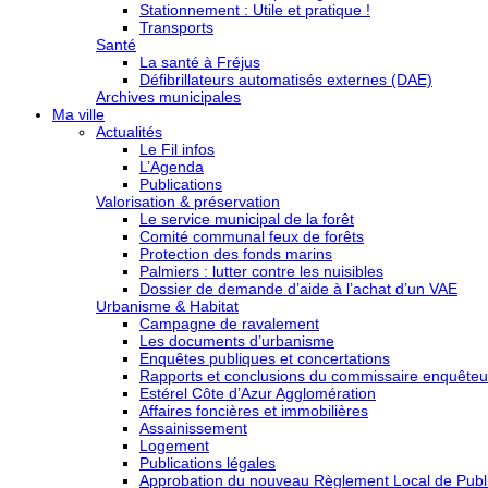
Stationnement : Utile et pratique !
Transports
Santé
La santé à Fréjus
Défibrillateurs automatisés externes (DAE)
Archives municipales
Ma ville
Actualités
Le Fil infos
L’Agenda
Publications
Valorisation & préservation
Le service municipal de la forêt
Comité communal feux de forêts
Protection des fonds marins
Palmiers : lutter contre les nuisibles
Dossier de demande d’aide à l’achat d’un VAE
Urbanisme & Habitat
Campagne de ravalement
Les documents d’urbanisme
Enquêtes publiques et concertations
Rapports et conclusions du commissaire enquêteu
Estérel Côte d’Azur Agglomération
Affaires foncières et immobilières
Assainissement
Logement
Publications légales
Approbation du nouveau Règlement Local de Publi