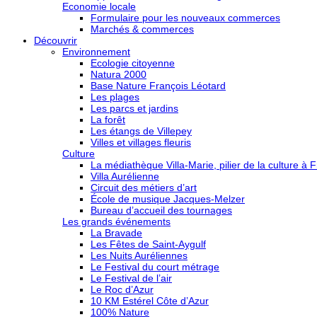
Economie locale
Formulaire pour les nouveaux commerces
Marchés & commerces
Découvrir
Environnement
Ecologie citoyenne
Natura 2000
Base Nature François Léotard
Les plages
Les parcs et jardins
La forêt
Les étangs de Villepey
Villes et villages fleuris
Culture
La médiathèque Villa-Marie, pilier de la culture à F
Villa Aurélienne
Circuit des métiers d’art
École de musique Jacques-Melzer
Bureau d’accueil des tournages
Les grands événements
La Bravade
Les Fêtes de Saint-Aygulf
Les Nuits Auréliennes
Le Festival du court métrage
Le Festival de l’air
Le Roc d’Azur
10 KM Estérel Côte d’Azur
100% Nature