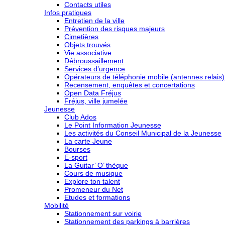
Contacts utiles
Infos pratiques
Entretien de la ville
Prévention des risques majeurs
Cimetières
Objets trouvés
Vie associative
Débroussaillement
Services d’urgence
Opérateurs de téléphonie mobile (antennes relais)
Recensement, enquêtes et concertations
Open Data Fréjus
Fréjus, ville jumelée
Jeunesse
Club Ados
Le Point Information Jeunesse
Les activités du Conseil Municipal de la Jeunesse
La carte Jeune
Bourses
E-sport
La Guitar’ O’ thèque
Cours de musique
Explore ton talent
Promeneur du Net
Etudes et formations
Mobilité
Stationnement sur voirie
Stationnement des parkings à barrières