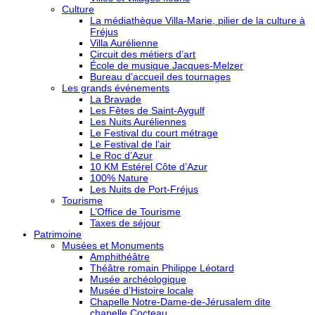
Culture
La médiathèque Villa-Marie, pilier de la culture à
Fréjus
Villa Aurélienne
Circuit des métiers d’art
École de musique Jacques-Melzer
Bureau d’accueil des tournages
Les grands événements
La Bravade
Les Fêtes de Saint-Aygulf
Les Nuits Auréliennes
Le Festival du court métrage
Le Festival de l’air
Le Roc d’Azur
10 KM Estérel Côte d’Azur
100% Nature
Les Nuits de Port-Fréjus
Tourisme
L’Office de Tourisme
Taxes de séjour
Patrimoine
Musées et Monuments
Amphithéâtre
Théâtre romain Philippe Léotard
Musée archéologique
Musée d’Histoire locale
Chapelle Notre-Dame-de-Jérusalem dite
chapelle Cocteau