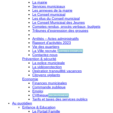
La mairie
Services municipaux
Les annexes de la mairie
Le Conseil municipal
Les élus du Conseil municipal
Le Conseil Municipal des Jeunes
Comptes rendus, procès verbaux, budgets
Tribunes d’expression des groupes
Arrêtés – Actes administratifs
Rapport d’activités 2023
Vie des quartiers
La Ville recrute !
OFFRES D'EMPLOI
Contactez-nous
Prévention & sécurité
La police municipale
La vidéoprotection
Opération tranquillité vacances
Citoyens vigilants
Economie
Finances municipales
Commande publique
Emploi
CVthèque
RECRUTEMENT
Tarifs et taxes des services publics
Au quotidien
Enfance & Education
Le Portail Famille