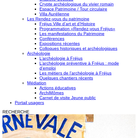
Crypte archéologique du vivier romain
Espace Patrimoine / Tour circulaire
Villa Aurélienne
Les Rendez-vous du patrimoine
Fréjus Ville d’art et d’Histoire
Programmation «Rendez-vous Fréjus»
Les manifestations du Patrimoine
Conférences
Expositions récentes
Colloques historiques et archéologiques
Archéologie
L’archéologie à Fréjus
L’archéologie préventive à Fréjus : mode
d’emploi
Les métiers de l’archéologie à Fréjus
Quelques chantiers récents
Médiation
Actions éducatives
ArchiMômes
Carnet de visite Jeune public
Portail usagers
RECHERCHE