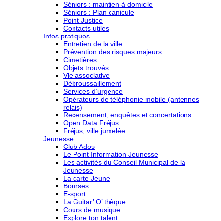
Séniors : maintien à domicile
Séniors : Plan canicule
Point Justice
Contacts utiles
Infos pratiques
Entretien de la ville
Prévention des risques majeurs
Cimetières
Objets trouvés
Vie associative
Débroussaillement
Services d’urgence
Opérateurs de téléphonie mobile (antennes
relais)
Recensement, enquêtes et concertations
Open Data Fréjus
Fréjus, ville jumelée
Jeunesse
Club Ados
Le Point Information Jeunesse
Les activités du Conseil Municipal de la
Jeunesse
La carte Jeune
Bourses
E-sport
La Guitar’ O’ thèque
Cours de musique
Explore ton talent