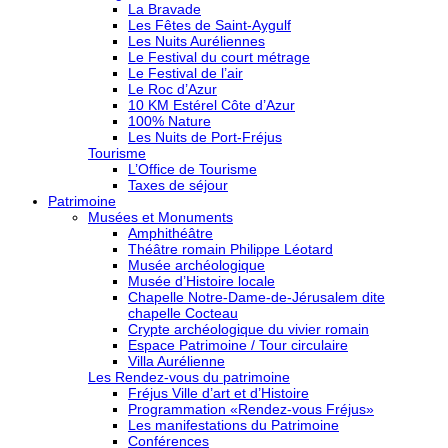
La Bravade
Les Fêtes de Saint-Aygulf
Les Nuits Auréliennes
Le Festival du court métrage
Le Festival de l’air
Le Roc d’Azur
10 KM Estérel Côte d’Azur
100% Nature
Les Nuits de Port-Fréjus
Tourisme
L’Office de Tourisme
Taxes de séjour
Patrimoine
Musées et Monuments
Amphithéâtre
Théâtre romain Philippe Léotard
Musée archéologique
Musée d’Histoire locale
Chapelle Notre-Dame-de-Jérusalem dite
chapelle Cocteau
Crypte archéologique du vivier romain
Espace Patrimoine / Tour circulaire
Villa Aurélienne
Les Rendez-vous du patrimoine
Fréjus Ville d’art et d’Histoire
Programmation «Rendez-vous Fréjus»
Les manifestations du Patrimoine
Conférences