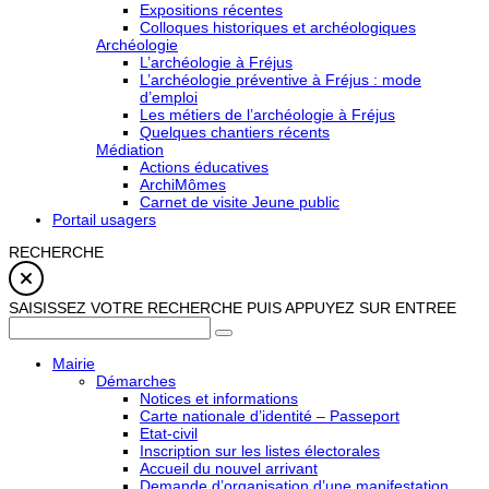
Expositions récentes
Colloques historiques et archéologiques
Archéologie
L’archéologie à Fréjus
L’archéologie préventive à Fréjus : mode
d’emploi
Les métiers de l’archéologie à Fréjus
Quelques chantiers récents
Médiation
Actions éducatives
ArchiMômes
Carnet de visite Jeune public
Portail usagers
RECHERCHE
SAISISSEZ VOTRE RECHERCHE PUIS APPUYEZ SUR ENTREE
Mairie
Démarches
Notices et informations
Carte nationale d’identité – Passeport
Etat-civil
Inscription sur les listes électorales
Accueil du nouvel arrivant
Demande d’organisation d’une manifestation