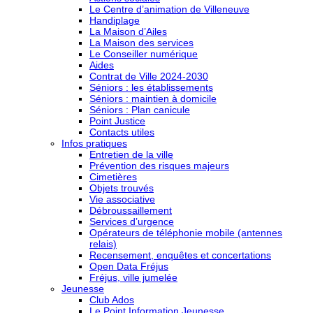
Le Centre d’animation de Villeneuve
Handiplage
La Maison d’Ailes
La Maison des services
Le Conseiller numérique
Aides
Contrat de Ville 2024-2030
Séniors : les établissements
Séniors : maintien à domicile
Séniors : Plan canicule
Point Justice
Contacts utiles
Infos pratiques
Entretien de la ville
Prévention des risques majeurs
Cimetières
Objets trouvés
Vie associative
Débroussaillement
Services d’urgence
Opérateurs de téléphonie mobile (antennes
relais)
Recensement, enquêtes et concertations
Open Data Fréjus
Fréjus, ville jumelée
Jeunesse
Club Ados
Le Point Information Jeunesse