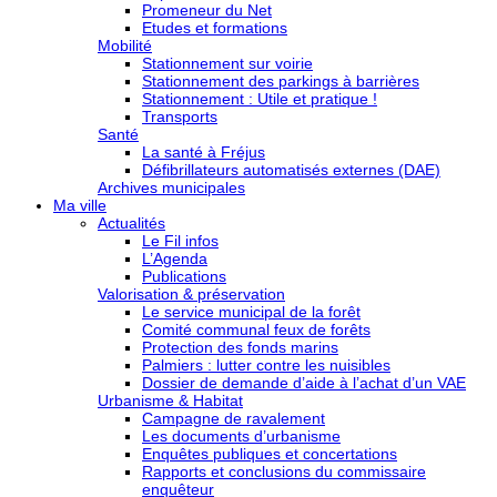
Promeneur du Net
Etudes et formations
Mobilité
Stationnement sur voirie
Stationnement des parkings à barrières
Stationnement : Utile et pratique !
Transports
Santé
La santé à Fréjus
Défibrillateurs automatisés externes (DAE)
Archives municipales
Ma ville
Actualités
Le Fil infos
L’Agenda
Publications
Valorisation & préservation
Le service municipal de la forêt
Comité communal feux de forêts
Protection des fonds marins
Palmiers : lutter contre les nuisibles
Dossier de demande d’aide à l’achat d’un VAE
Urbanisme & Habitat
Campagne de ravalement
Les documents d’urbanisme
Enquêtes publiques et concertations
Rapports et conclusions du commissaire
enquêteur