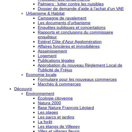
Palmiers : lutter contre les nuisibles
Dossier de demande d’aide à l’achat d’un VAE
Urbanisme & Habitat
Campagne de ravalement
Les documents d’urbanisme
Enquêtes publiques et concertations
Rapports et conclusions du commissaire
enquêteur
Estérel Côte d’Azur Agglomération
Affaires foncières et immobilières
Assainissement
Logement
Publications légales
Approbation du nouveau Règlement Local de
Publicité de Fréjus
Economie locale
Formulaire pour les nouveaux commerces
Marchés & commerces
Découvrir
Environnement
Ecologie citoyenne
Natura 2000
Base Nature François Léotard
Les plages
Les parcs et jardins
La forêt
Les étangs de Villepey
Villes et villages fleuris