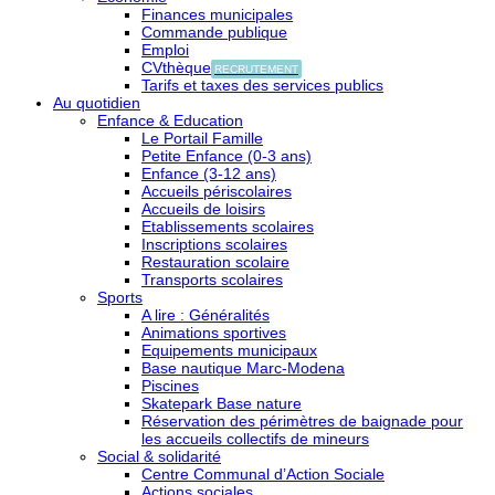
Finances municipales
Commande publique
Emploi
CVthèque
RECRUTEMENT
Tarifs et taxes des services publics
Au quotidien
Enfance & Education
Le Portail Famille
Petite Enfance (0-3 ans)
Enfance (3-12 ans)
Accueils périscolaires
Accueils de loisirs
Etablissements scolaires
Inscriptions scolaires
Restauration scolaire
Transports scolaires
Sports
A lire : Généralités
Animations sportives
Equipements municipaux
Base nautique Marc-Modena
Piscines
Skatepark Base nature
Réservation des périmètres de baignade pour
les accueils collectifs de mineurs
Social & solidarité
Centre Communal d’Action Sociale
Actions sociales