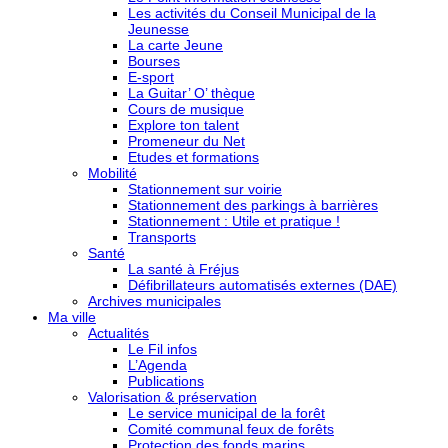
Les activités du Conseil Municipal de la
Jeunesse
La carte Jeune
Bourses
E-sport
La Guitar’ O’ thèque
Cours de musique
Explore ton talent
Promeneur du Net
Etudes et formations
Mobilité
Stationnement sur voirie
Stationnement des parkings à barrières
Stationnement : Utile et pratique !
Transports
Santé
La santé à Fréjus
Défibrillateurs automatisés externes (DAE)
Archives municipales
Ma ville
Actualités
Le Fil infos
L’Agenda
Publications
Valorisation & préservation
Le service municipal de la forêt
Comité communal feux de forêts
Protection des fonds marins