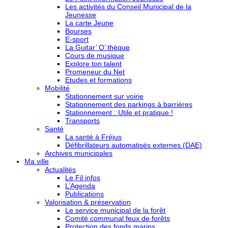
Les activités du Conseil Municipal de la
Jeunesse
La carte Jeune
Bourses
E-sport
La Guitar’ O’ thèque
Cours de musique
Explore ton talent
Promeneur du Net
Etudes et formations
Mobilité
Stationnement sur voirie
Stationnement des parkings à barrières
Stationnement : Utile et pratique !
Transports
Santé
La santé à Fréjus
Défibrillateurs automatisés externes (DAE)
Archives municipales
Ma ville
Actualités
Le Fil infos
L’Agenda
Publications
Valorisation & préservation
Le service municipal de la forêt
Comité communal feux de forêts
Protection des fonds marins