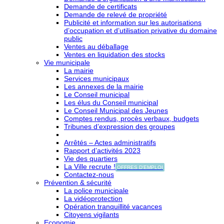
Demande de certificats
Demande de relevé de propriété
Publicité et information sur les autorisations
d’occupation et d’utilisation privative du domaine
public
Ventes au déballage
Ventes en liquidation des stocks
Vie municipale
La mairie
Services municipaux
Les annexes de la mairie
Le Conseil municipal
Les élus du Conseil municipal
Le Conseil Municipal des Jeunes
Comptes rendus, procès verbaux, budgets
Tribunes d’expression des groupes
Arrêtés – Actes administratifs
Rapport d’activités 2023
Vie des quartiers
La Ville recrute !
OFFRES D'EMPLOI
Contactez-nous
Prévention & sécurité
La police municipale
La vidéoprotection
Opération tranquillité vacances
Citoyens vigilants
Economie