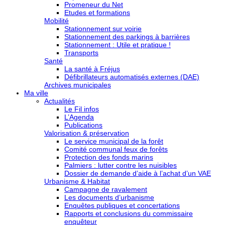
Promeneur du Net
Etudes et formations
Mobilité
Stationnement sur voirie
Stationnement des parkings à barrières
Stationnement : Utile et pratique !
Transports
Santé
La santé à Fréjus
Défibrillateurs automatisés externes (DAE)
Archives municipales
Ma ville
Actualités
Le Fil infos
L’Agenda
Publications
Valorisation & préservation
Le service municipal de la forêt
Comité communal feux de forêts
Protection des fonds marins
Palmiers : lutter contre les nuisibles
Dossier de demande d’aide à l’achat d’un VAE
Urbanisme & Habitat
Campagne de ravalement
Les documents d’urbanisme
Enquêtes publiques et concertations
Rapports et conclusions du commissaire
enquêteur