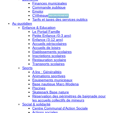
Finances municipales
Commande publique
Emploi
CVthèque
RECRUTEMENT
Tarifs et taxes des services publics
Au quotidien
Enfance & Education
Le Portail Famille
Petite Enfance (0-3 ans)
Enfance (3-12 ans)
Accueils périscolaires
Accueils de loisirs
Etablissements scolaires
Inscriptions scolaires
Restauration scolaire
Transports scolaires
Sports
A lire : Généralités
Animations sportives
Equipements municipaux
Base nautique Marc-Modena
Piscines
Skatepark Base nature
Réservation des périmètres de baignade pour
les accueils collectifs de mineurs
Social & solidarité
Centre Communal d’Action Sociale
Actions sociales