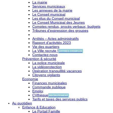
La mairie
Services municipaux
Les annexes de la mairie
Le Conseil municipal
Les élus du Conseil municipal
Le Conseil Municipal des Jeunes
Comptes rendus, procès verbaux, budgets
Tribunes d’expression des groupes
Arrêtés – Actes administratifs
Rapport d’activités 2023
Vie des quartiers
La Ville recrute !
OFFRES D'EMPLOI
Contactez-nous
Prévention & sécurité
La police municipale
La vidéoprotection
Opération tranquillité vacances
Citoyens vigilants
Economie
Finances municipales
Commande publique
Emploi
CVthèque
RECRUTEMENT
Tarifs et taxes des services publics
Au quotidien
Enfance & Education
Le Portail Famille