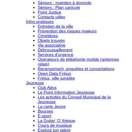
Séniors : maintien à domicile
Séniors : Plan canicule
Point Justice
Contacts utiles
Infos pratiques
Entretien de la ville
Prévention des risques majeurs
Cimetières
Objets trouvés
Vie associative
Débroussaillement
Services d’urgence
Opérateurs de téléphonie mobile (antennes
relais)
Recensement, enquêtes et concertations
Open Data Fréjus
Fréjus, ville jumelée
Jeunesse
Club Ados
Le Point Information Jeunesse
Les activités du Conseil Municipal de la
Jeunesse
La carte Jeune
Bourses
E-sport
La Guitar’ O’ thèque
Cours de musique
Explore ton talent