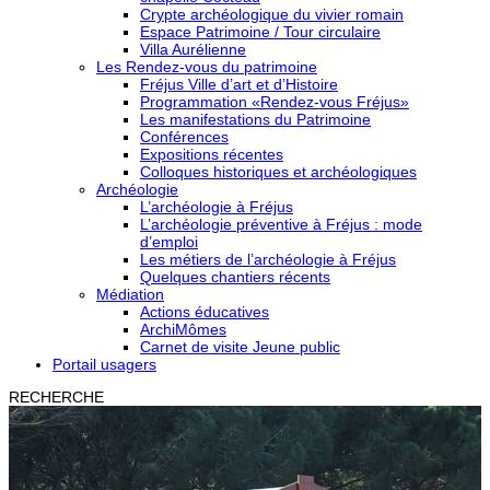
Crypte archéologique du vivier romain
Espace Patrimoine / Tour circulaire
Villa Aurélienne
Les Rendez-vous du patrimoine
Fréjus Ville d’art et d’Histoire
Programmation «Rendez-vous Fréjus»
Les manifestations du Patrimoine
Conférences
Expositions récentes
Colloques historiques et archéologiques
Archéologie
L’archéologie à Fréjus
L’archéologie préventive à Fréjus : mode
d’emploi
Les métiers de l’archéologie à Fréjus
Quelques chantiers récents
Médiation
Actions éducatives
ArchiMômes
Carnet de visite Jeune public
Portail usagers
RECHERCHE