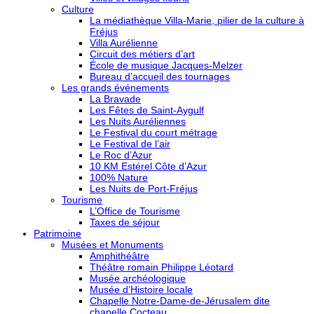
Culture
La médiathèque Villa-Marie, pilier de la culture à
Fréjus
Villa Aurélienne
Circuit des métiers d’art
École de musique Jacques-Melzer
Bureau d’accueil des tournages
Les grands événements
La Bravade
Les Fêtes de Saint-Aygulf
Les Nuits Auréliennes
Le Festival du court métrage
Le Festival de l’air
Le Roc d’Azur
10 KM Estérel Côte d’Azur
100% Nature
Les Nuits de Port-Fréjus
Tourisme
L’Office de Tourisme
Taxes de séjour
Patrimoine
Musées et Monuments
Amphithéâtre
Théâtre romain Philippe Léotard
Musée archéologique
Musée d’Histoire locale
Chapelle Notre-Dame-de-Jérusalem dite
chapelle Cocteau