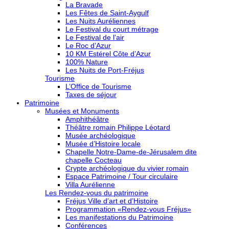
La Bravade
Les Fêtes de Saint-Aygulf
Les Nuits Auréliennes
Le Festival du court métrage
Le Festival de l’air
Le Roc d’Azur
10 KM Estérel Côte d’Azur
100% Nature
Les Nuits de Port-Fréjus
Tourisme
L’Office de Tourisme
Taxes de séjour
Patrimoine
Musées et Monuments
Amphithéâtre
Théâtre romain Philippe Léotard
Musée archéologique
Musée d’Histoire locale
Chapelle Notre-Dame-de-Jérusalem dite
chapelle Cocteau
Crypte archéologique du vivier romain
Espace Patrimoine / Tour circulaire
Villa Aurélienne
Les Rendez-vous du patrimoine
Fréjus Ville d’art et d’Histoire
Programmation «Rendez-vous Fréjus»
Les manifestations du Patrimoine
Conférences