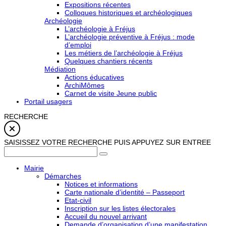
Expositions récentes
Colloques historiques et archéologiques
Archéologie
L’archéologie à Fréjus
L’archéologie préventive à Fréjus : mode
d’emploi
Les métiers de l’archéologie à Fréjus
Quelques chantiers récents
Médiation
Actions éducatives
ArchiMômes
Carnet de visite Jeune public
Portail usagers
RECHERCHE
SAISISSEZ VOTRE RECHERCHE PUIS APPUYEZ SUR ENTREE
Mairie
Démarches
Notices et informations
Carte nationale d’identité – Passeport
Etat-civil
Inscription sur les listes électorales
Accueil du nouvel arrivant
Demande d’organisation d’une manifestation