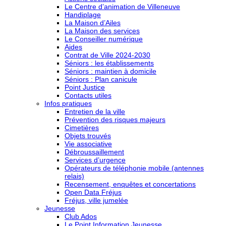
Le Centre d’animation de Villeneuve
Handiplage
La Maison d’Ailes
La Maison des services
Le Conseiller numérique
Aides
Contrat de Ville 2024-2030
Séniors : les établissements
Séniors : maintien à domicile
Séniors : Plan canicule
Point Justice
Contacts utiles
Infos pratiques
Entretien de la ville
Prévention des risques majeurs
Cimetières
Objets trouvés
Vie associative
Débroussaillement
Services d’urgence
Opérateurs de téléphonie mobile (antennes
relais)
Recensement, enquêtes et concertations
Open Data Fréjus
Fréjus, ville jumelée
Jeunesse
Club Ados
Le Point Information Jeunesse