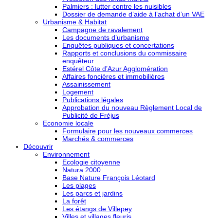
Palmiers : lutter contre les nuisibles
Dossier de demande d’aide à l’achat d’un VAE
Urbanisme & Habitat
Campagne de ravalement
Les documents d’urbanisme
Enquêtes publiques et concertations
Rapports et conclusions du commissaire
enquêteur
Estérel Côte d’Azur Agglomération
Affaires foncières et immobilières
Assainissement
Logement
Publications légales
Approbation du nouveau Règlement Local de
Publicité de Fréjus
Economie locale
Formulaire pour les nouveaux commerces
Marchés & commerces
Découvrir
Environnement
Ecologie citoyenne
Natura 2000
Base Nature François Léotard
Les plages
Les parcs et jardins
La forêt
Les étangs de Villepey
Villes et villages fleuris