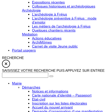
Expositions récentes
Colloques historiques et archéologiques
Archéologie
L’archéologie à Fréjus
L’archéologie préventive à Fréjus : mode
d’emploi
Les métiers de l’archéologie à Fréjus
Quelques chantiers récents
Médiation
Actions éducatives
ArchiMômes
Carnet de visite Jeune public
Portail usagers
RECHERCHE
SAISISSEZ VOTRE RECHERCHE PUIS APPUYEZ SUR ENTREE
Mairie
Démarches
Notices et informations
Carte nationale d’identité – Passeport
Etat-civil
Inscription sur les listes électorales
Accueil du nouvel arrivant
Demande d’organisation d’une manifestation