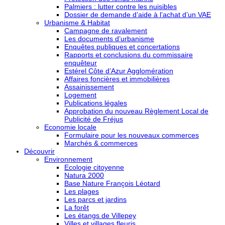
Palmiers : lutter contre les nuisibles
Dossier de demande d’aide à l’achat d’un VAE
Urbanisme & Habitat
Campagne de ravalement
Les documents d’urbanisme
Enquêtes publiques et concertations
Rapports et conclusions du commissaire
enquêteur
Estérel Côte d’Azur Agglomération
Affaires foncières et immobilières
Assainissement
Logement
Publications légales
Approbation du nouveau Règlement Local de
Publicité de Fréjus
Economie locale
Formulaire pour les nouveaux commerces
Marchés & commerces
Découvrir
Environnement
Ecologie citoyenne
Natura 2000
Base Nature François Léotard
Les plages
Les parcs et jardins
La forêt
Les étangs de Villepey
Villes et villages fleuris