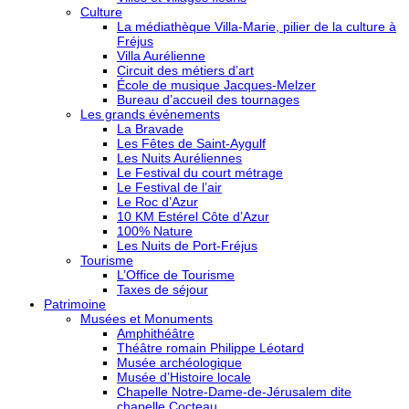
Culture
La médiathèque Villa-Marie, pilier de la culture à
Fréjus
Villa Aurélienne
Circuit des métiers d’art
École de musique Jacques-Melzer
Bureau d’accueil des tournages
Les grands événements
La Bravade
Les Fêtes de Saint-Aygulf
Les Nuits Auréliennes
Le Festival du court métrage
Le Festival de l’air
Le Roc d’Azur
10 KM Estérel Côte d’Azur
100% Nature
Les Nuits de Port-Fréjus
Tourisme
L’Office de Tourisme
Taxes de séjour
Patrimoine
Musées et Monuments
Amphithéâtre
Théâtre romain Philippe Léotard
Musée archéologique
Musée d’Histoire locale
Chapelle Notre-Dame-de-Jérusalem dite
chapelle Cocteau