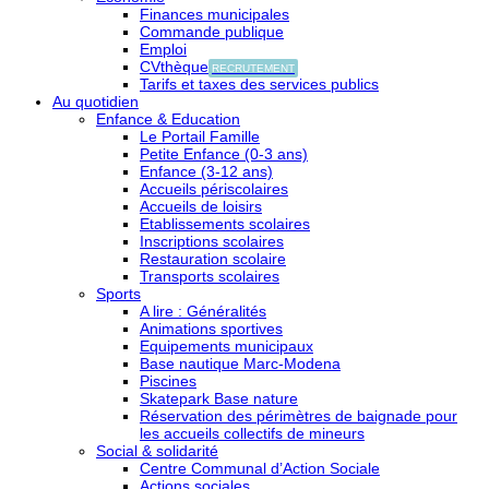
Finances municipales
Commande publique
Emploi
CVthèque
RECRUTEMENT
Tarifs et taxes des services publics
Au quotidien
Enfance & Education
Le Portail Famille
Petite Enfance (0-3 ans)
Enfance (3-12 ans)
Accueils périscolaires
Accueils de loisirs
Etablissements scolaires
Inscriptions scolaires
Restauration scolaire
Transports scolaires
Sports
A lire : Généralités
Animations sportives
Equipements municipaux
Base nautique Marc-Modena
Piscines
Skatepark Base nature
Réservation des périmètres de baignade pour
les accueils collectifs de mineurs
Social & solidarité
Centre Communal d’Action Sociale
Actions sociales