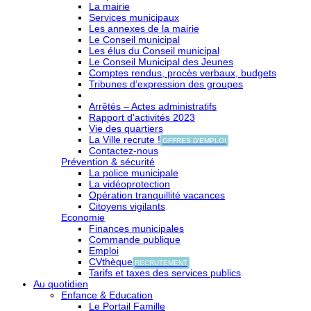
La mairie
Services municipaux
Les annexes de la mairie
Le Conseil municipal
Les élus du Conseil municipal
Le Conseil Municipal des Jeunes
Comptes rendus, procès verbaux, budgets
Tribunes d’expression des groupes
Arrêtés – Actes administratifs
Rapport d’activités 2023
Vie des quartiers
La Ville recrute !
OFFRES D'EMPLOI
Contactez-nous
Prévention & sécurité
La police municipale
La vidéoprotection
Opération tranquillité vacances
Citoyens vigilants
Economie
Finances municipales
Commande publique
Emploi
CVthèque
RECRUTEMENT
Tarifs et taxes des services publics
Au quotidien
Enfance & Education
Le Portail Famille