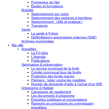
Promeneur du Net
Etudes et formations
Mobilité
Stationnement sur voirie
Stationnement des parkings à barrières
Stationnement : Utile et pratique !
Transports
Santé
La santé à Fréjus
Défibrillateurs automatisés externes (DAE)
Archives municipales
Ma ville
Actualités
Le Fil infos
L’Agenda
Publications
Valorisation & préservation
Le service municipal de la forêt
Comité communal feux de forêts
Protection des fonds marins
Palmiers : lutter contre les nuisibles
Dossier de demande d’aide à l’achat d’un VAE
Urbanisme & Habitat
Campagne de ravalement
Les documents d’urbanisme
Enquêtes publiques et concertations
Rapports et conclusions du commissaire
enquêteur