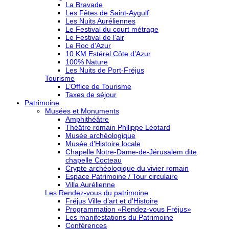
La Bravade
Les Fêtes de Saint-Aygulf
Les Nuits Auréliennes
Le Festival du court métrage
Le Festival de l’air
Le Roc d’Azur
10 KM Estérel Côte d’Azur
100% Nature
Les Nuits de Port-Fréjus
Tourisme
L’Office de Tourisme
Taxes de séjour
Patrimoine
Musées et Monuments
Amphithéâtre
Théâtre romain Philippe Léotard
Musée archéologique
Musée d’Histoire locale
Chapelle Notre-Dame-de-Jérusalem dite
chapelle Cocteau
Crypte archéologique du vivier romain
Espace Patrimoine / Tour circulaire
Villa Aurélienne
Les Rendez-vous du patrimoine
Fréjus Ville d’art et d’Histoire
Programmation «Rendez-vous Fréjus»
Les manifestations du Patrimoine
Conférences