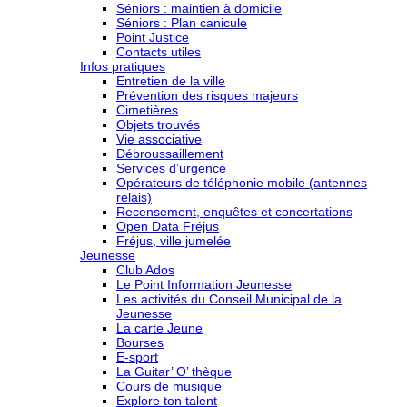
Séniors : maintien à domicile
Séniors : Plan canicule
Point Justice
Contacts utiles
Infos pratiques
Entretien de la ville
Prévention des risques majeurs
Cimetières
Objets trouvés
Vie associative
Débroussaillement
Services d’urgence
Opérateurs de téléphonie mobile (antennes
relais)
Recensement, enquêtes et concertations
Open Data Fréjus
Fréjus, ville jumelée
Jeunesse
Club Ados
Le Point Information Jeunesse
Les activités du Conseil Municipal de la
Jeunesse
La carte Jeune
Bourses
E-sport
La Guitar’ O’ thèque
Cours de musique
Explore ton talent