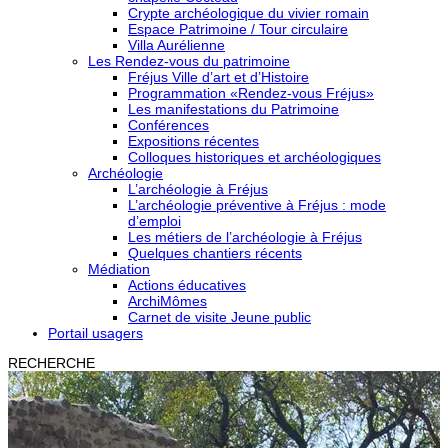
Crypte archéologique du vivier romain
Espace Patrimoine / Tour circulaire
Villa Aurélienne
Les Rendez-vous du patrimoine
Fréjus Ville d’art et d’Histoire
Programmation «Rendez-vous Fréjus»
Les manifestations du Patrimoine
Conférences
Expositions récentes
Colloques historiques et archéologiques
Archéologie
L’archéologie à Fréjus
L’archéologie préventive à Fréjus : mode
d’emploi
Les métiers de l’archéologie à Fréjus
Quelques chantiers récents
Médiation
Actions éducatives
ArchiMômes
Carnet de visite Jeune public
Portail usagers
RECHERCHE