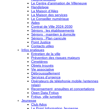
Le Centre d’animation de Villeneuve
Handiplage
La Maison d’Ailes
La Maison des services
Le Conseiller numérique
Aides
Contrat de Ville 2024-2030
Séniors : les établissements
Séniors : maintien à domicile
Séniors : Plan canicule
Point Justice
Contacts utiles
Infos pratiques
Entretien de la ville
Prévention des risques majeurs
Cimetières
Objets trouvés
Vie associative
Débroussaillement
Services d’urgence
Opérateurs de téléphonie mobile (antennes
relais)
Recensement, enquêtes et concertations
Open Data Fréjus
Fréjus, ville jumelée
Jeunesse
Club Ados
Le Point Information Jeunesse