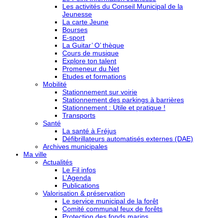
Les activités du Conseil Municipal de la
Jeunesse
La carte Jeune
Bourses
E-sport
La Guitar’ O’ thèque
Cours de musique
Explore ton talent
Promeneur du Net
Etudes et formations
Mobilité
Stationnement sur voirie
Stationnement des parkings à barrières
Stationnement : Utile et pratique !
Transports
Santé
La santé à Fréjus
Défibrillateurs automatisés externes (DAE)
Archives municipales
Ma ville
Actualités
Le Fil infos
L’Agenda
Publications
Valorisation & préservation
Le service municipal de la forêt
Comité communal feux de forêts
Protection des fonds marins