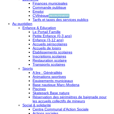
Finances municipales
Commande publique
Emploi
CVthèque
RECRUTEMENT
Tarifs et taxes des services publics
Au quotidien
Enfance & Education
Le Portail Famille
Petite Enfance (0-3 ans)
Enfance (3-12 ans)
Accueils périscolaires
Accueils de loisirs
Etablissements scolaires
Inscriptions scolaires
Restauration scolaire
Transports scolaires
Sports
A lire : Généralités
Animations sportives
Equipements municipaux
Base nautique Marc-Modena
Piscines
Skatepark Base nature
Réservation des périmètres de baignade pour
les accueils collectifs de mineurs
Social & solidarité
Centre Communal d’Action Sociale
Actions sociales