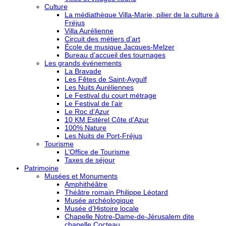
Culture
La médiathèque Villa-Marie, pilier de la culture à
Fréjus
Villa Aurélienne
Circuit des métiers d’art
École de musique Jacques-Melzer
Bureau d’accueil des tournages
Les grands événements
La Bravade
Les Fêtes de Saint-Aygulf
Les Nuits Auréliennes
Le Festival du court métrage
Le Festival de l’air
Le Roc d’Azur
10 KM Estérel Côte d’Azur
100% Nature
Les Nuits de Port-Fréjus
Tourisme
L’Office de Tourisme
Taxes de séjour
Patrimoine
Musées et Monuments
Amphithéâtre
Théâtre romain Philippe Léotard
Musée archéologique
Musée d’Histoire locale
Chapelle Notre-Dame-de-Jérusalem dite
chapelle Cocteau