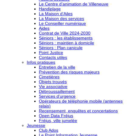
Le Centre d’animation de Villeneuve
Handiplage
La Maison d’Ailes
La Maison des services
Le Conseiller numérique
Aides
Contrat de Ville 2024-2030
Séniors : les établissements
Séniors : maintien à domicile
Séniors : Plan canicule
Point Justice
Contacts utiles
Infos pratiques
Entretien de la ville
Prévention des risques majeurs
Cimetières
Objets trouvés
Vie associative
Débroussaillement
Services d’urgence
Opérateurs de téléphonie mobile (antennes
relais)
Recensement, enquêtes et concertations
Open Data Fréjus
Fréjus, ville jumelée
Jeunesse
Club Ados
Le Point Information Jeunesse