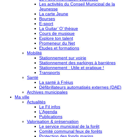
Les activités du Conseil Municipal de la
Jeunesse
La carte Jeune
Bourses
E-sport
La Guitar’ O’ thèque
Cours de musique
Explore ton talent
Promeneur du Net
Etudes et formations
Mobilité
Stationnement sur voirie
Stationnement des parkings à barrières
Stationnement : Utile et pratique !
Transports
Santé
La santé à Fréjus
Défibrillateurs automatisés externes (DAE)
Archives municipales
Ma ville
Actualités
Le Fil infos
L’Agenda
Publications
Valorisation & préservation
Le service municipal de la forêt
Comité communal feux de forêts
Protection des fonds marins