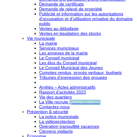
Demande de certificats
Demande de relevé de propriété
Publicité et information sur les autorisations
d’occupation et d’utilisation privative du domaine
public
Ventes au déballage
Ventes en liquidation des stocks
Vie municipale
La mairie
Services municipaux
Les annexes de la mairie
Le Conseil municipal
Les élus du Conseil municipal
Le Conseil Municipal des Jeunes
Comptes rendus, procès verbaux, budgets
Tribunes d’expression des groupes
Arrêtés – Actes administratifs
Rapport d’activités 2023
Vie des quartiers
La Ville recrute !
OFFRES D'EMPLOI
Contactez-nous
Prévention & sécurité
La police municipale
La vidéoprotection
Opération tranquillité vacances
Citoyens vigilants
Economie