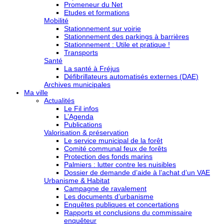
Promeneur du Net
Etudes et formations
Mobilité
Stationnement sur voirie
Stationnement des parkings à barrières
Stationnement : Utile et pratique !
Transports
Santé
La santé à Fréjus
Défibrillateurs automatisés externes (DAE)
Archives municipales
Ma ville
Actualités
Le Fil infos
L’Agenda
Publications
Valorisation & préservation
Le service municipal de la forêt
Comité communal feux de forêts
Protection des fonds marins
Palmiers : lutter contre les nuisibles
Dossier de demande d’aide à l’achat d’un VAE
Urbanisme & Habitat
Campagne de ravalement
Les documents d’urbanisme
Enquêtes publiques et concertations
Rapports et conclusions du commissaire
enquêteur