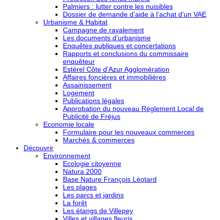
Palmiers : lutter contre les nuisibles
Dossier de demande d’aide à l’achat d’un VAE
Urbanisme & Habitat
Campagne de ravalement
Les documents d’urbanisme
Enquêtes publiques et concertations
Rapports et conclusions du commissaire
enquêteur
Estérel Côte d’Azur Agglomération
Affaires foncières et immobilières
Assainissement
Logement
Publications légales
Approbation du nouveau Règlement Local de
Publicité de Fréjus
Economie locale
Formulaire pour les nouveaux commerces
Marchés & commerces
Découvrir
Environnement
Ecologie citoyenne
Natura 2000
Base Nature François Léotard
Les plages
Les parcs et jardins
La forêt
Les étangs de Villepey
Villes et villages fleuris