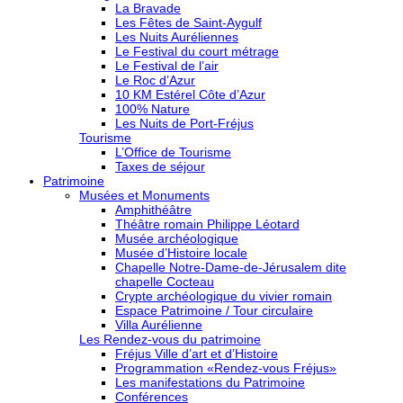
La Bravade
Les Fêtes de Saint-Aygulf
Les Nuits Auréliennes
Le Festival du court métrage
Le Festival de l’air
Le Roc d’Azur
10 KM Estérel Côte d’Azur
100% Nature
Les Nuits de Port-Fréjus
Tourisme
L’Office de Tourisme
Taxes de séjour
Patrimoine
Musées et Monuments
Amphithéâtre
Théâtre romain Philippe Léotard
Musée archéologique
Musée d’Histoire locale
Chapelle Notre-Dame-de-Jérusalem dite
chapelle Cocteau
Crypte archéologique du vivier romain
Espace Patrimoine / Tour circulaire
Villa Aurélienne
Les Rendez-vous du patrimoine
Fréjus Ville d’art et d’Histoire
Programmation «Rendez-vous Fréjus»
Les manifestations du Patrimoine
Conférences