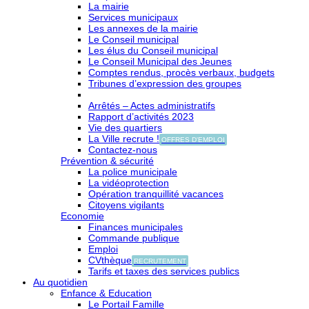
La mairie
Services municipaux
Les annexes de la mairie
Le Conseil municipal
Les élus du Conseil municipal
Le Conseil Municipal des Jeunes
Comptes rendus, procès verbaux, budgets
Tribunes d’expression des groupes
Arrêtés – Actes administratifs
Rapport d’activités 2023
Vie des quartiers
La Ville recrute !
OFFRES D'EMPLOI
Contactez-nous
Prévention & sécurité
La police municipale
La vidéoprotection
Opération tranquillité vacances
Citoyens vigilants
Economie
Finances municipales
Commande publique
Emploi
CVthèque
RECRUTEMENT
Tarifs et taxes des services publics
Au quotidien
Enfance & Education
Le Portail Famille