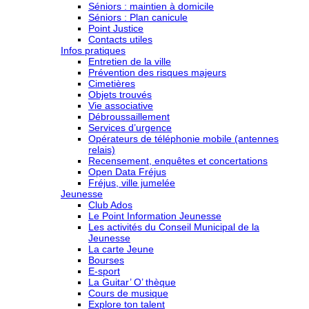
Séniors : maintien à domicile
Séniors : Plan canicule
Point Justice
Contacts utiles
Infos pratiques
Entretien de la ville
Prévention des risques majeurs
Cimetières
Objets trouvés
Vie associative
Débroussaillement
Services d’urgence
Opérateurs de téléphonie mobile (antennes
relais)
Recensement, enquêtes et concertations
Open Data Fréjus
Fréjus, ville jumelée
Jeunesse
Club Ados
Le Point Information Jeunesse
Les activités du Conseil Municipal de la
Jeunesse
La carte Jeune
Bourses
E-sport
La Guitar’ O’ thèque
Cours de musique
Explore ton talent