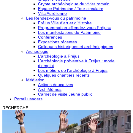
Crypte archéologique du vivier romain
Espace Patrimoine / Tour circulaire
Villa Aurélienne
Les Rendez-vous du patrimoine
Fréjus Ville d’art et d’Histoire
Programmation «Rendez-vous Fréjus»
Les manifestations du Patrimoine
Conférences
Expositions récentes
Colloques historiques et archéologiques
Archéologie
L’archéologie à Fréjus
L’archéologie préventive à Fréjus : mode
d’emploi
Les métiers de l’archéologie à Fréjus
Quelques chantiers récents
Médiation
Actions éducatives
ArchiMômes
Carnet de visite Jeune public
Portail usagers
RECHERCHE