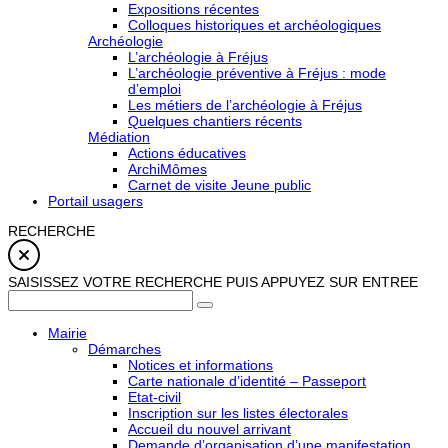
Expositions récentes
Colloques historiques et archéologiques
Archéologie
L’archéologie à Fréjus
L’archéologie préventive à Fréjus : mode
d’emploi
Les métiers de l’archéologie à Fréjus
Quelques chantiers récents
Médiation
Actions éducatives
ArchiMômes
Carnet de visite Jeune public
Portail usagers
RECHERCHE
SAISISSEZ VOTRE RECHERCHE PUIS APPUYEZ SUR ENTREE
Mairie
Démarches
Notices et informations
Carte nationale d’identité – Passeport
Etat-civil
Inscription sur les listes électorales
Accueil du nouvel arrivant
Demande d’organisation d’une manifestation