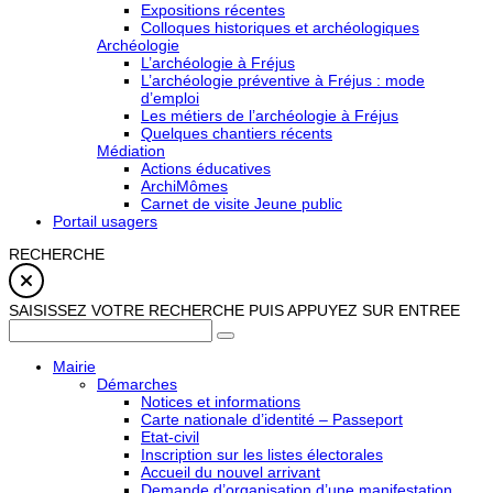
Expositions récentes
Colloques historiques et archéologiques
Archéologie
L’archéologie à Fréjus
L’archéologie préventive à Fréjus : mode
d’emploi
Les métiers de l’archéologie à Fréjus
Quelques chantiers récents
Médiation
Actions éducatives
ArchiMômes
Carnet de visite Jeune public
Portail usagers
RECHERCHE
SAISISSEZ VOTRE RECHERCHE PUIS APPUYEZ SUR ENTREE
Mairie
Démarches
Notices et informations
Carte nationale d’identité – Passeport
Etat-civil
Inscription sur les listes électorales
Accueil du nouvel arrivant
Demande d’organisation d’une manifestation