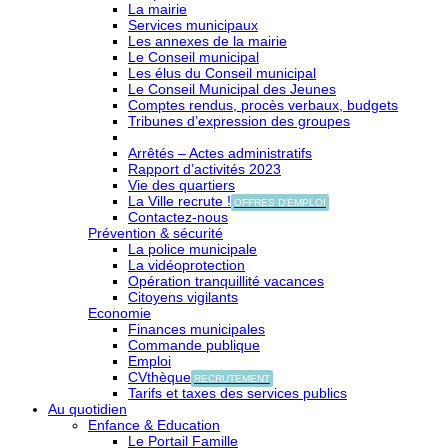
La mairie
Services municipaux
Les annexes de la mairie
Le Conseil municipal
Les élus du Conseil municipal
Le Conseil Municipal des Jeunes
Comptes rendus, procès verbaux, budgets
Tribunes d’expression des groupes
Arrêtés – Actes administratifs
Rapport d’activités 2023
Vie des quartiers
La Ville recrute !
OFFRES D'EMPLOI
Contactez-nous
Prévention & sécurité
La police municipale
La vidéoprotection
Opération tranquillité vacances
Citoyens vigilants
Economie
Finances municipales
Commande publique
Emploi
CVthèque
RECRUTEMENT
Tarifs et taxes des services publics
Au quotidien
Enfance & Education
Le Portail Famille