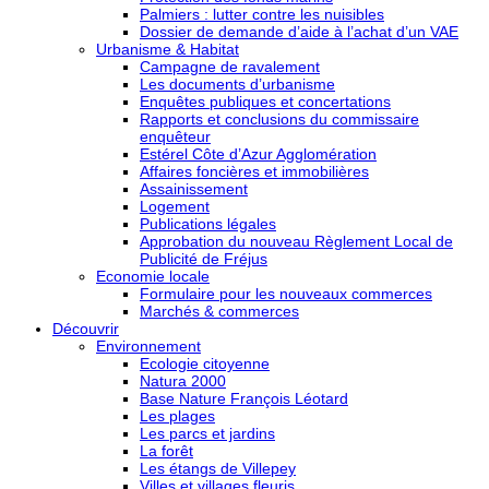
Palmiers : lutter contre les nuisibles
Dossier de demande d’aide à l’achat d’un VAE
Urbanisme & Habitat
Campagne de ravalement
Les documents d’urbanisme
Enquêtes publiques et concertations
Rapports et conclusions du commissaire
enquêteur
Estérel Côte d’Azur Agglomération
Affaires foncières et immobilières
Assainissement
Logement
Publications légales
Approbation du nouveau Règlement Local de
Publicité de Fréjus
Economie locale
Formulaire pour les nouveaux commerces
Marchés & commerces
Découvrir
Environnement
Ecologie citoyenne
Natura 2000
Base Nature François Léotard
Les plages
Les parcs et jardins
La forêt
Les étangs de Villepey
Villes et villages fleuris