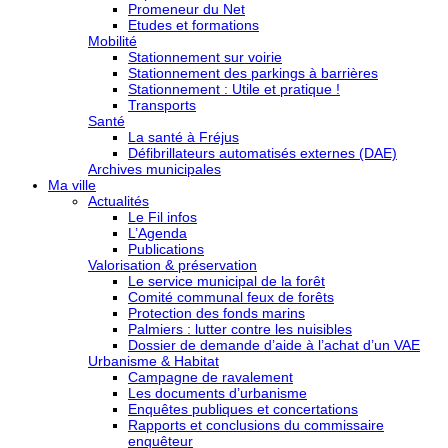
Promeneur du Net
Etudes et formations
Mobilité
Stationnement sur voirie
Stationnement des parkings à barrières
Stationnement : Utile et pratique !
Transports
Santé
La santé à Fréjus
Défibrillateurs automatisés externes (DAE)
Archives municipales
Ma ville
Actualités
Le Fil infos
L’Agenda
Publications
Valorisation & préservation
Le service municipal de la forêt
Comité communal feux de forêts
Protection des fonds marins
Palmiers : lutter contre les nuisibles
Dossier de demande d’aide à l’achat d’un VAE
Urbanisme & Habitat
Campagne de ravalement
Les documents d’urbanisme
Enquêtes publiques et concertations
Rapports et conclusions du commissaire
enquêteur