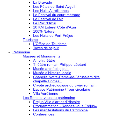
La Bravade
Les Fêtes de Saint-Aygulf
Les Nuits Auréliennes
Le Festival du court métrage
Le Festival de l’air
Le Roc d’Azur
10 KM Estérel Côte d’Azur
100% Nature
Les Nuits de Port-Fréjus
Tourisme
L’Office de Tourisme
Taxes de séjour
Patrimoine
Musées et Monuments
Amphithéâtre
Théâtre romain Philippe Léotard
Musée archéologique
Musée d’Histoire locale
Chapelle Notre-Dame-de-Jérusalem dite
chapelle Cocteau
Crypte archéologique du vivier romain
Espace Patrimoine / Tour circulaire
Villa Aurélienne
Les Rendez-vous du patrimoine
Fréjus Ville d’art et d’Histoire
Programmation «Rendez-vous Fréjus»
Les manifestations du Patrimoine
Conférences