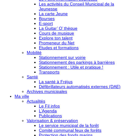
Les activités du Conseil Municipal de la
Jeunesse
La carte Jeune
Bourses
E-sport
La Guitar’ O’ thèque
Cours de musique
Explore ton talent
Promeneur du Net
Etudes et formations
Mobilité
Stationnement sur voirie
Stationnement des parkings à barrières
Stationnement : Utile et pratique !
Transports
Santé
La santé à Fréjus
Défibrillateurs automatisés externes (DAE)
Archives municipales
Ma ville
Actualités
Le Fil infos
L’Agenda
Publications
Valorisation & préservation
Le service municipal de la forêt
Comité communal feux de forêts
Protection des fonds marins