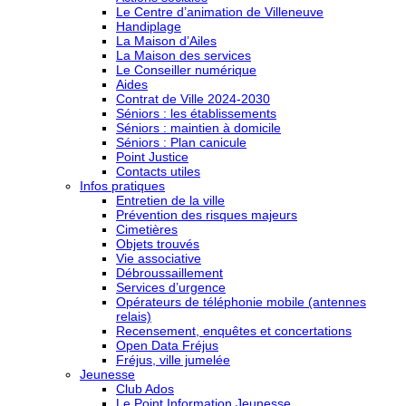
Le Centre d’animation de Villeneuve
Handiplage
La Maison d’Ailes
La Maison des services
Le Conseiller numérique
Aides
Contrat de Ville 2024-2030
Séniors : les établissements
Séniors : maintien à domicile
Séniors : Plan canicule
Point Justice
Contacts utiles
Infos pratiques
Entretien de la ville
Prévention des risques majeurs
Cimetières
Objets trouvés
Vie associative
Débroussaillement
Services d’urgence
Opérateurs de téléphonie mobile (antennes
relais)
Recensement, enquêtes et concertations
Open Data Fréjus
Fréjus, ville jumelée
Jeunesse
Club Ados
Le Point Information Jeunesse