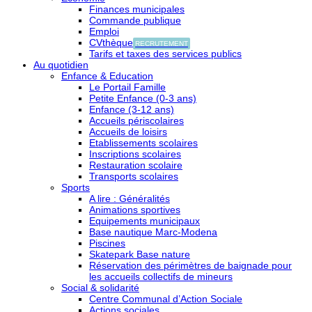
Finances municipales
Commande publique
Emploi
CVthèque
RECRUTEMENT
Tarifs et taxes des services publics
Au quotidien
Enfance & Education
Le Portail Famille
Petite Enfance (0-3 ans)
Enfance (3-12 ans)
Accueils périscolaires
Accueils de loisirs
Etablissements scolaires
Inscriptions scolaires
Restauration scolaire
Transports scolaires
Sports
A lire : Généralités
Animations sportives
Equipements municipaux
Base nautique Marc-Modena
Piscines
Skatepark Base nature
Réservation des périmètres de baignade pour
les accueils collectifs de mineurs
Social & solidarité
Centre Communal d’Action Sociale
Actions sociales