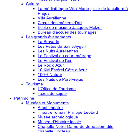
Culture
La médiathèque Villa-Marie, pilier de la culture à
Fréjus
Villa Aurélienne
Circuit des métiers d’art
École de musique Jacques-Melzer
Bureau d’accueil des tournages
Les grands événements
La Bravade
Les Fêtes de Saint-Aygulf
Les Nuits Auréliennes
Le Festival du court métrage
Le Festival de l’air
Le Roc d’Azur
10 KM Estérel Côte d’Azur
100% Nature
Les Nuits de Port-Fréjus
Tourisme
L’Office de Tourisme
Taxes de séjour
Patrimoine
Musées et Monuments
Amphithéâtre
Théâtre romain Philippe Léotard
Musée archéologique
Musée d’Histoire locale
Chapelle Notre-Dame-de-Jérusalem dite
chapelle Cocteau