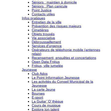
Séniors : maintien à domicile
Séniors : Plan canicule
Point Justice
Contacts utiles
Infos pratiques
Entretien de la ville
Prévention des risques majeurs
Cimetières
Objets trouvés
Vie associative
Débroussaillement
Services d’urgence
Opérateurs de téléphonie mobile (antennes
relais)
Recensement, enquêtes et concertations
Open Data Fréjus
Fréjus, ville jumelée
Jeunesse
Club Ados
Le Point Information Jeunesse
Les activités du Conseil Municipal de la
Jeunesse
La carte Jeune
Bourses
E-sport
La Guitar’ O’ thèque
Cours de musique
Explore ton talent