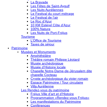
La Bravade
Les Fêtes de Saint-Aygulf
Les Nuits Auréliennes
Le Festival du court métrage
Le Festival de l’air
Le Roc d’Azur
10 KM Estérel Côte d’Azur
100% Nature
Les Nuits de Port-Fréjus
Tourisme
L’Office de Tourisme
Taxes de séjour
Patrimoine
Musées et Monuments
Amphithéâtre
Théâtre romain Philippe Léotard
Musée archéologique
Musée d’Histoire locale
Chapelle Notre-Dame-de-Jérusalem dite
chapelle Cocteau
Crypte archéologique du vivier romain
Espace Patrimoine / Tour circulaire
Villa Aurélienne
Les Rendez-vous du patrimoine
Fréjus Ville d’art et d’Histoire
Programmation «Rendez-vous Fréjus»
Les manifestations du Patrimoine
Conférences