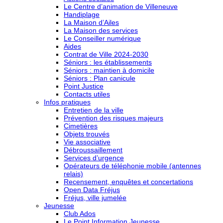
Le Centre d’animation de Villeneuve
Handiplage
La Maison d’Ailes
La Maison des services
Le Conseiller numérique
Aides
Contrat de Ville 2024-2030
Séniors : les établissements
Séniors : maintien à domicile
Séniors : Plan canicule
Point Justice
Contacts utiles
Infos pratiques
Entretien de la ville
Prévention des risques majeurs
Cimetières
Objets trouvés
Vie associative
Débroussaillement
Services d’urgence
Opérateurs de téléphonie mobile (antennes
relais)
Recensement, enquêtes et concertations
Open Data Fréjus
Fréjus, ville jumelée
Jeunesse
Club Ados
Le Point Information Jeunesse