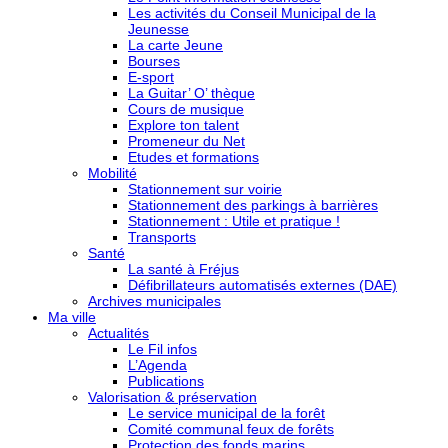
Les activités du Conseil Municipal de la
Jeunesse
La carte Jeune
Bourses
E-sport
La Guitar’ O’ thèque
Cours de musique
Explore ton talent
Promeneur du Net
Etudes et formations
Mobilité
Stationnement sur voirie
Stationnement des parkings à barrières
Stationnement : Utile et pratique !
Transports
Santé
La santé à Fréjus
Défibrillateurs automatisés externes (DAE)
Archives municipales
Ma ville
Actualités
Le Fil infos
L’Agenda
Publications
Valorisation & préservation
Le service municipal de la forêt
Comité communal feux de forêts
Protection des fonds marins