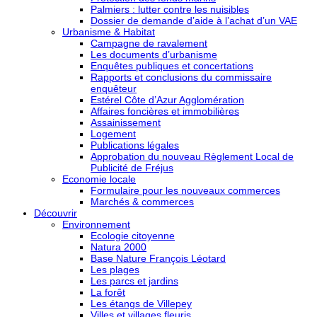
Palmiers : lutter contre les nuisibles
Dossier de demande d’aide à l’achat d’un VAE
Urbanisme & Habitat
Campagne de ravalement
Les documents d’urbanisme
Enquêtes publiques et concertations
Rapports et conclusions du commissaire
enquêteur
Estérel Côte d’Azur Agglomération
Affaires foncières et immobilières
Assainissement
Logement
Publications légales
Approbation du nouveau Règlement Local de
Publicité de Fréjus
Economie locale
Formulaire pour les nouveaux commerces
Marchés & commerces
Découvrir
Environnement
Ecologie citoyenne
Natura 2000
Base Nature François Léotard
Les plages
Les parcs et jardins
La forêt
Les étangs de Villepey
Villes et villages fleuris