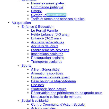
Finances municipales
Commande publique
Emploi
CVthèque
RECRUTEMENT
Tarifs et taxes des services publics
Au quotidien
Enfance & Education
Le Portail Famille
Petite Enfance (0-3 ans)
Enfance (3-12 ans)
Accueils périscolaires
Accueils de loisirs
Etablissements scolaires
Inscriptions scolaires
Restauration scolaire
Transports scolaires
Sports
A lire : Généralités
Animations sportives
Equipements municipaux
Base nautique Marc-Modena
Piscines
Skatepark Base nature
Réservation des périmètres de baignade pour
les accueils collectifs de mineurs
Social & solidarité
Centre Communal d’Action Sociale
Actions sociales