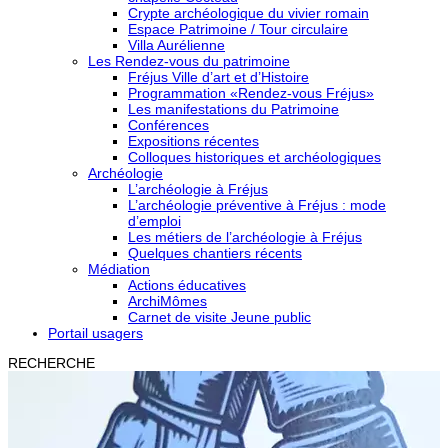
Crypte archéologique du vivier romain
Espace Patrimoine / Tour circulaire
Villa Aurélienne
Les Rendez-vous du patrimoine
Fréjus Ville d’art et d’Histoire
Programmation «Rendez-vous Fréjus»
Les manifestations du Patrimoine
Conférences
Expositions récentes
Colloques historiques et archéologiques
Archéologie
L’archéologie à Fréjus
L’archéologie préventive à Fréjus : mode
d’emploi
Les métiers de l’archéologie à Fréjus
Quelques chantiers récents
Médiation
Actions éducatives
ArchiMômes
Carnet de visite Jeune public
Portail usagers
RECHERCHE