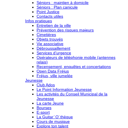
Séniors : maintien à domicile
Séniors : Plan canicule
Point Justice
Contacts utiles
Infos pratiques
Entretien de la ville
Prévention des risques majeurs
Cimetières
Objets trouvés
Vie associative
Débroussaillement
Services d’urgence
Opérateurs de téléphonie mobile (antennes
relais)
Recensement, enquêtes et concertations
Open Data Fréjus
Fréjus, ville jumelée
Jeunesse
Club Ados
Le Point Information Jeunesse
Les activités du Conseil Municipal de la
Jeunesse
La carte Jeune
Bourses
E-sport
La Guitar’ O’ thèque
Cours de musique
Explore ton talent