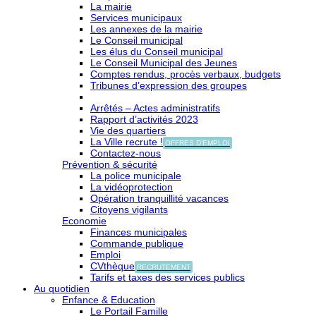
La mairie
Services municipaux
Les annexes de la mairie
Le Conseil municipal
Les élus du Conseil municipal
Le Conseil Municipal des Jeunes
Comptes rendus, procès verbaux, budgets
Tribunes d’expression des groupes
Arrêtés – Actes administratifs
Rapport d’activités 2023
Vie des quartiers
La Ville recrute !
OFFRES D'EMPLOI
Contactez-nous
Prévention & sécurité
La police municipale
La vidéoprotection
Opération tranquillité vacances
Citoyens vigilants
Economie
Finances municipales
Commande publique
Emploi
CVthèque
RECRUTEMENT
Tarifs et taxes des services publics
Au quotidien
Enfance & Education
Le Portail Famille