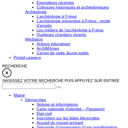
Expositions récentes
Colloques historiques et archéologiques
Archéologie
L’archéologie à Fréjus
L’archéologie préventive à Fréjus : mode
d’emploi
Les métiers de l’archéologie à Fréjus
Quelques chantiers récents
Médiation
Actions éducatives
ArchiMômes
Carnet de visite Jeune public
Portail usagers
RECHERCHE
SAISISSEZ VOTRE RECHERCHE PUIS APPUYEZ SUR ENTREE
Mairie
Démarches
Notices et informations
Carte nationale d’identité – Passeport
Etat-civil
Inscription sur les listes électorales
Accueil du nouvel arrivant
Demande d’organisation d’une manifestation