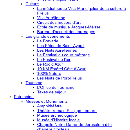
Culture
La médiathèque Villa-Marie, pilier de la culture à
Fréjus
Villa Aurélienne
Circuit des métiers d’art
École de musique Jacques-Melzer
Bureau d’accueil des tournages
Les grands événements
La Bravade
Les Fêtes de Saint-Aygulf
Les Nuits Auréliennes
Le Festival du court métrage
Le Festival de l’air
Le Roc d’Azur
10 KM Estérel Côte d’Azur
100% Nature
Les Nuits de Port-Fréjus
Tourisme
L’Office de Tourisme
Taxes de séjour
Patrimoine
Musées et Monuments
Amphithéâtre
Théâtre romain Philippe Léotard
Musée archéologique
Musée d’Histoire locale
Chapelle Notre-Dame-de-Jérusalem dite
chapelle Cocteau