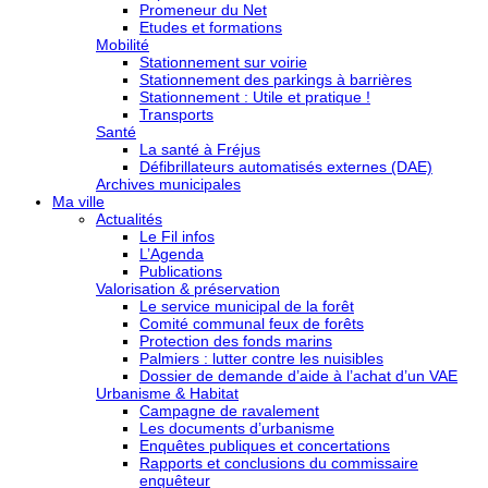
Promeneur du Net
Etudes et formations
Mobilité
Stationnement sur voirie
Stationnement des parkings à barrières
Stationnement : Utile et pratique !
Transports
Santé
La santé à Fréjus
Défibrillateurs automatisés externes (DAE)
Archives municipales
Ma ville
Actualités
Le Fil infos
L’Agenda
Publications
Valorisation & préservation
Le service municipal de la forêt
Comité communal feux de forêts
Protection des fonds marins
Palmiers : lutter contre les nuisibles
Dossier de demande d’aide à l’achat d’un VAE
Urbanisme & Habitat
Campagne de ravalement
Les documents d’urbanisme
Enquêtes publiques et concertations
Rapports et conclusions du commissaire
enquêteur