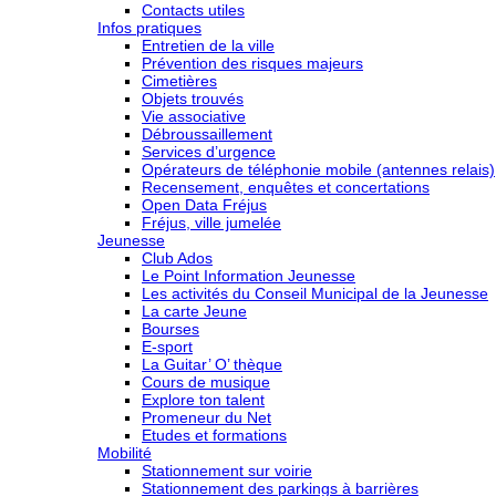
Contacts utiles
Infos pratiques
Entretien de la ville
Prévention des risques majeurs
Cimetières
Objets trouvés
Vie associative
Débroussaillement
Services d’urgence
Opérateurs de téléphonie mobile (antennes relais)
Recensement, enquêtes et concertations
Open Data Fréjus
Fréjus, ville jumelée
Jeunesse
Club Ados
Le Point Information Jeunesse
Les activités du Conseil Municipal de la Jeunesse
La carte Jeune
Bourses
E-sport
La Guitar’ O’ thèque
Cours de musique
Explore ton talent
Promeneur du Net
Etudes et formations
Mobilité
Stationnement sur voirie
Stationnement des parkings à barrières