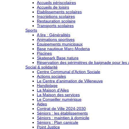
Accueils périscolaires
Accueils de loisirs
Etablissements scolaires
Inscriptions scolaires
Restauration scolaire
Transports scolaires
Sports
A lire : Généralités
Animations sportives
Equipements municipaux
Base nautique Marc-Modena
Piscines
Skatepark Base nature
Réservation des périmètres de baignade pour les a
Social & solidarité
Centre Communal d’Action Sociale
Actions sociales
Le Centre d’animation de Villeneuve
Handiplage
La Maison d’Ailes
La Maison des services
Le Conseiller numérique
Aides
Contrat de Ville 2024-2030
Séniors : les établissements
Séniors : maintien à domicile
Séniors : Plan canicule
Point Justice