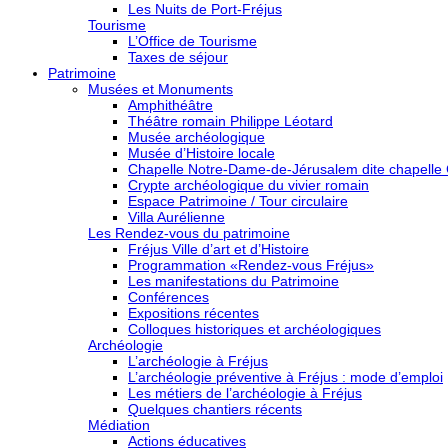
Les Nuits de Port-Fréjus
Tourisme
L’Office de Tourisme
Taxes de séjour
Patrimoine
Musées et Monuments
Amphithéâtre
Théâtre romain Philippe Léotard
Musée archéologique
Musée d’Histoire locale
Chapelle Notre-Dame-de-Jérusalem dite chapelle
Crypte archéologique du vivier romain
Espace Patrimoine / Tour circulaire
Villa Aurélienne
Les Rendez-vous du patrimoine
Fréjus Ville d’art et d’Histoire
Programmation «Rendez-vous Fréjus»
Les manifestations du Patrimoine
Conférences
Expositions récentes
Colloques historiques et archéologiques
Archéologie
L’archéologie à Fréjus
L’archéologie préventive à Fréjus : mode d’emploi
Les métiers de l’archéologie à Fréjus
Quelques chantiers récents
Médiation
Actions éducatives