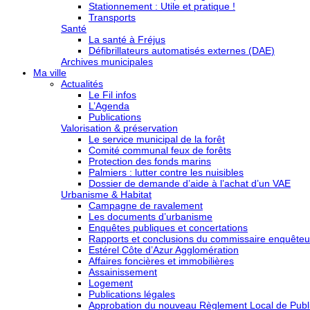
Stationnement : Utile et pratique !
Transports
Santé
La santé à Fréjus
Défibrillateurs automatisés externes (DAE)
Archives municipales
Ma ville
Actualités
Le Fil infos
L’Agenda
Publications
Valorisation & préservation
Le service municipal de la forêt
Comité communal feux de forêts
Protection des fonds marins
Palmiers : lutter contre les nuisibles
Dossier de demande d’aide à l’achat d’un VAE
Urbanisme & Habitat
Campagne de ravalement
Les documents d’urbanisme
Enquêtes publiques et concertations
Rapports et conclusions du commissaire enquêteu
Estérel Côte d’Azur Agglomération
Affaires foncières et immobilières
Assainissement
Logement
Publications légales
Approbation du nouveau Règlement Local de Publi