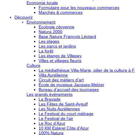
Economie locale
Formulaire pour les nouveaux commerces
Marchés & commerces
Découvrir
Environnement
Ecologie citoyenne
Natura 2000
Base Nature François Léotard
Les plages
Les parcs et jardins
La forêt
Les étangs de Villepey
Villes et villages fleuris
Culture
La médiathèque Villa-Marie, pilier de la culture à F
Villa Aurélienne
Circuit des métiers d’art
École de musique Jacques-Melzer
Bureau d’accueil des tournages
Les grands événements
La Bravade
Les Fêtes de Saint-Aygulf
Les Nuits Auréliennes
Le Festival du court métrage
Le Festival de l’air
Le Roc d’Azur
10 KM Estérel Côte d’Azur
100% Nature