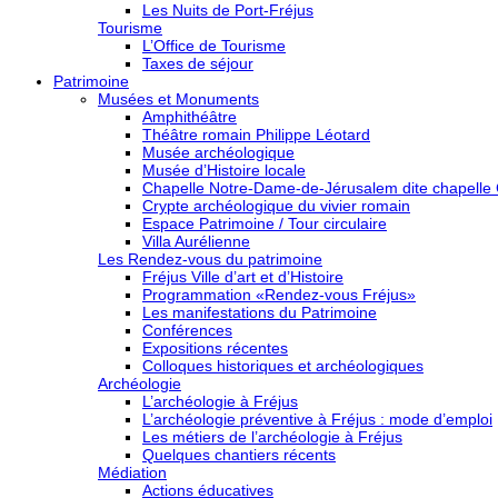
Les Nuits de Port-Fréjus
Tourisme
L’Office de Tourisme
Taxes de séjour
Patrimoine
Musées et Monuments
Amphithéâtre
Théâtre romain Philippe Léotard
Musée archéologique
Musée d’Histoire locale
Chapelle Notre-Dame-de-Jérusalem dite chapelle
Crypte archéologique du vivier romain
Espace Patrimoine / Tour circulaire
Villa Aurélienne
Les Rendez-vous du patrimoine
Fréjus Ville d’art et d’Histoire
Programmation «Rendez-vous Fréjus»
Les manifestations du Patrimoine
Conférences
Expositions récentes
Colloques historiques et archéologiques
Archéologie
L’archéologie à Fréjus
L’archéologie préventive à Fréjus : mode d’emploi
Les métiers de l’archéologie à Fréjus
Quelques chantiers récents
Médiation
Actions éducatives