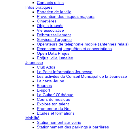
Contacts utiles
Infos pratiques
Entretien de la ville
Prévention des risques majeurs
Cimetières
Objets trouvés
Vie associative
Débroussaillement
Services d’urgence
Opérateurs de téléphonie mobile (antennes relais)
Recensement, enquêtes et concertations
Open Data Fréjus
Fréjus, ville jumelée
Jeunesse
Club Ados
Le Point Information Jeunesse
Les activités du Conseil Municipal de la Jeunesse
La carte Jeune
Bourses
E-sport
La Guitar’ O’ thèque
Cours de musique
Explore ton talent
Promeneur du Net
Etudes et formations
Mobilité
Stationnement sur voirie
Stationnement des parkings à barrières