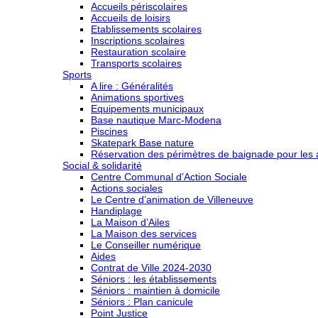
Accueils périscolaires
Accueils de loisirs
Etablissements scolaires
Inscriptions scolaires
Restauration scolaire
Transports scolaires
Sports
A lire : Généralités
Animations sportives
Equipements municipaux
Base nautique Marc-Modena
Piscines
Skatepark Base nature
Réservation des périmètres de baignade pour les a
Social & solidarité
Centre Communal d’Action Sociale
Actions sociales
Le Centre d’animation de Villeneuve
Handiplage
La Maison d’Ailes
La Maison des services
Le Conseiller numérique
Aides
Contrat de Ville 2024-2030
Séniors : les établissements
Séniors : maintien à domicile
Séniors : Plan canicule
Point Justice