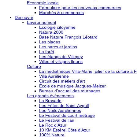
Economie locale
Formulaire pour les nouveaux commerces
Marchés & commerces
Découvrir
Environnement
Ecologie citoyenne
Natura 2000
Base Nature François Léotard
Les plages
Les parcs et jardins
La forêt
Les étangs de Villepey
Villes et villages fleuris
Culture
La médiathèque Villa-Marie, pilier de la culture à F
Villa Aurélienne
Circuit des métiers d’art
École de musique Jacques-Melzer
Bureau d’accueil des tournages
Les grands événements
La Bravade
Les Fêtes de Saint-Aygulf
Les Nuits Auréliennes
Le Festival du court métrage
Le Festival de l’air
Le Roc d’Azur
10 KM Estérel Côte d’Azur
100% Nature