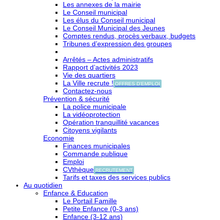
Les annexes de la mairie
Le Conseil municipal
Les élus du Conseil municipal
Le Conseil Municipal des Jeunes
Comptes rendus, procès verbaux, budgets
Tribunes d’expression des groupes
Arrêtés – Actes administratifs
Rapport d’activités 2023
Vie des quartiers
La Ville recrute !
OFFRES D'EMPLOI
Contactez-nous
Prévention & sécurité
La police municipale
La vidéoprotection
Opération tranquillité vacances
Citoyens vigilants
Economie
Finances municipales
Commande publique
Emploi
CVthèque
RECRUTEMENT
Tarifs et taxes des services publics
Au quotidien
Enfance & Education
Le Portail Famille
Petite Enfance (0-3 ans)
Enfance (3-12 ans)