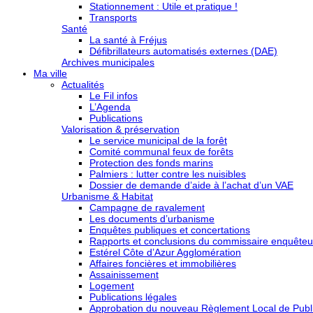
Stationnement : Utile et pratique !
Transports
Santé
La santé à Fréjus
Défibrillateurs automatisés externes (DAE)
Archives municipales
Ma ville
Actualités
Le Fil infos
L’Agenda
Publications
Valorisation & préservation
Le service municipal de la forêt
Comité communal feux de forêts
Protection des fonds marins
Palmiers : lutter contre les nuisibles
Dossier de demande d’aide à l’achat d’un VAE
Urbanisme & Habitat
Campagne de ravalement
Les documents d’urbanisme
Enquêtes publiques et concertations
Rapports et conclusions du commissaire enquêteu
Estérel Côte d’Azur Agglomération
Affaires foncières et immobilières
Assainissement
Logement
Publications légales
Approbation du nouveau Règlement Local de Publi