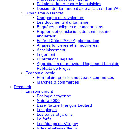
Palmiers : lutter contre les nuisibles
Dossier de demande d’aide à l’achat d’un VAE
Urbanisme & Habitat
Campagne de ravalement
Les documents d’urbanisme
Enquêtes publiques et concertations
Rapports et conclusions du commissaire
enquêteur
Estérel Côte d’Azur Agglomération
Affaires foncières et immobilières
Assainissement
Logement
Publications légales
Approbation du nouveau Règlement Local de
Publicité de Fréjus
Economie locale
Formulaire pour les nouveaux commerces
Marchés & commerces
Découvrir
Environnement
Ecologie citoyenne
Natura 2000
Base Nature François Léotard
Les plages
Les parcs et jardins
La forêt
Les étangs de Villepey
Villes et villages fleuris