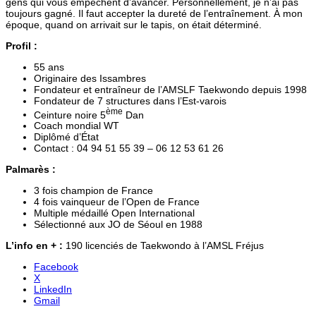
gens qui vous empêchent d’avancer. Personnellement, je n’ai pas
toujours gagné. Il faut accepter la dureté de l’entraînement. À mon
époque, quand on arrivait sur le tapis, on était déterminé.
Profil :
55 ans
Originaire des Issambres
Fondateur et entraîneur de l’AMSLF Taekwondo depuis 1998
Fondateur de 7 structures dans l’Est-varois
ème
Ceinture noire 5
Dan
Coach mondial WT
Diplômé d’État
Contact : 04 94 51 55 39 – 06 12 53 61 26
Palmarès :
3 fois champion de France
4 fois vainqueur de l’Open de France
Multiple médaillé Open International
Sélectionné aux JO de Séoul en 1988
L’info en + :
190 licenciés de Taekwondo à l’AMSL Fréjus
Facebook
X
LinkedIn
Gmail