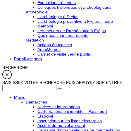
Expositions récentes
Colloques historiques et archéologiques
Archéologie
L’archéologie à Fréjus
L’archéologie préventive à Fréjus : mode
d’emploi
Les métiers de l’archéologie à Fréjus
Quelques chantiers récents
Médiation
Actions éducatives
ArchiMômes
Carnet de visite Jeune public
Portail usagers
RECHERCHE
SAISISSEZ VOTRE RECHERCHE PUIS APPUYEZ SUR ENTREE
Mairie
Démarches
Notices et informations
Carte nationale d’identité – Passeport
Etat-civil
Inscription sur les listes électorales
Accueil du nouvel arrivant
Demande d’organisation d’une manifestation