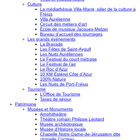
Culture
La médiathèque Villa-Marie, pilier de la culture à
Fréjus
Villa Aurélienne
Circuit des métiers d’art
École de musique Jacques-Melzer
Bureau d’accueil des tournages
Les grands événements
La Bravade
Les Fêtes de Saint-Aygulf
Les Nuits Auréliennes
Le Festival du court métrage
Le Festival de l’air
Le Roc d’Azur
10 KM Estérel Côte d’Azur
100% Nature
Les Nuits de Port-Fréjus
Tourisme
L’Office de Tourisme
Taxes de séjour
Patrimoine
Musées et Monuments
Amphithéâtre
Théâtre romain Philippe Léotard
Musée archéologique
Musée d’Histoire locale
Chapelle Notre-Dame-de-Jérusalem dite
chapelle Cocteau