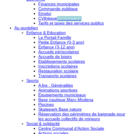
Finances municipales
Commande publique
Emploi
CVthèque
RECRUTEMENT
Tarifs et taxes des services publics
Au quotidien
Enfance & Education
Le Portail Famille
Petite Enfance (0-3 ans)
Enfance (3-12 ans)
Accueils périscolaires
Accueils de loisirs
Etablissements scolaires
Inscriptions scolaires
Restauration scolaire
Transports scolaires
Sports
A lire : Généralités
Animations sportives
Equipements municipaux
Base nautique Marc-Modena
Piscines
Skatepark Base nature
Réservation des périmètres de baignade pour
les accueils collectifs de mineurs
Social & solidarité
Centre Communal d’Action Sociale
Actions sociales