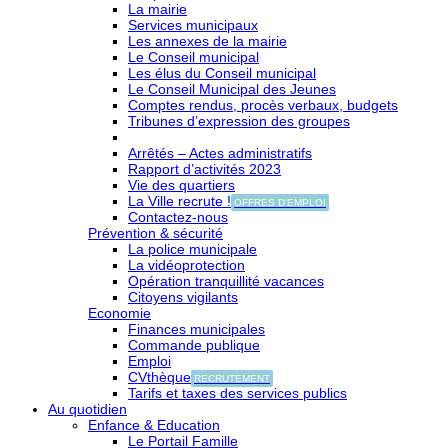
La mairie
Services municipaux
Les annexes de la mairie
Le Conseil municipal
Les élus du Conseil municipal
Le Conseil Municipal des Jeunes
Comptes rendus, procès verbaux, budgets
Tribunes d’expression des groupes
Arrêtés – Actes administratifs
Rapport d’activités 2023
Vie des quartiers
La Ville recrute !
OFFRES D'EMPLOI
Contactez-nous
Prévention & sécurité
La police municipale
La vidéoprotection
Opération tranquillité vacances
Citoyens vigilants
Economie
Finances municipales
Commande publique
Emploi
CVthèque
RECRUTEMENT
Tarifs et taxes des services publics
Au quotidien
Enfance & Education
Le Portail Famille