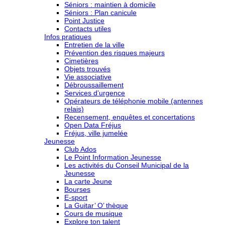
Séniors : maintien à domicile
Séniors : Plan canicule
Point Justice
Contacts utiles
Infos pratiques
Entretien de la ville
Prévention des risques majeurs
Cimetières
Objets trouvés
Vie associative
Débroussaillement
Services d’urgence
Opérateurs de téléphonie mobile (antennes
relais)
Recensement, enquêtes et concertations
Open Data Fréjus
Fréjus, ville jumelée
Jeunesse
Club Ados
Le Point Information Jeunesse
Les activités du Conseil Municipal de la
Jeunesse
La carte Jeune
Bourses
E-sport
La Guitar’ O’ thèque
Cours de musique
Explore ton talent