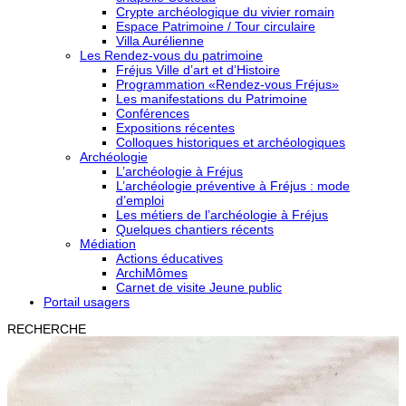
Crypte archéologique du vivier romain
Espace Patrimoine / Tour circulaire
Villa Aurélienne
Les Rendez-vous du patrimoine
Fréjus Ville d’art et d’Histoire
Programmation «Rendez-vous Fréjus»
Les manifestations du Patrimoine
Conférences
Expositions récentes
Colloques historiques et archéologiques
Archéologie
L’archéologie à Fréjus
L’archéologie préventive à Fréjus : mode
d’emploi
Les métiers de l’archéologie à Fréjus
Quelques chantiers récents
Médiation
Actions éducatives
ArchiMômes
Carnet de visite Jeune public
Portail usagers
RECHERCHE