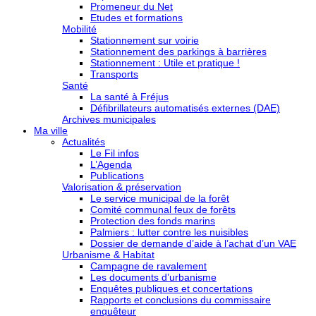
Promeneur du Net
Etudes et formations
Mobilité
Stationnement sur voirie
Stationnement des parkings à barrières
Stationnement : Utile et pratique !
Transports
Santé
La santé à Fréjus
Défibrillateurs automatisés externes (DAE)
Archives municipales
Ma ville
Actualités
Le Fil infos
L’Agenda
Publications
Valorisation & préservation
Le service municipal de la forêt
Comité communal feux de forêts
Protection des fonds marins
Palmiers : lutter contre les nuisibles
Dossier de demande d’aide à l’achat d’un VAE
Urbanisme & Habitat
Campagne de ravalement
Les documents d’urbanisme
Enquêtes publiques et concertations
Rapports et conclusions du commissaire
enquêteur