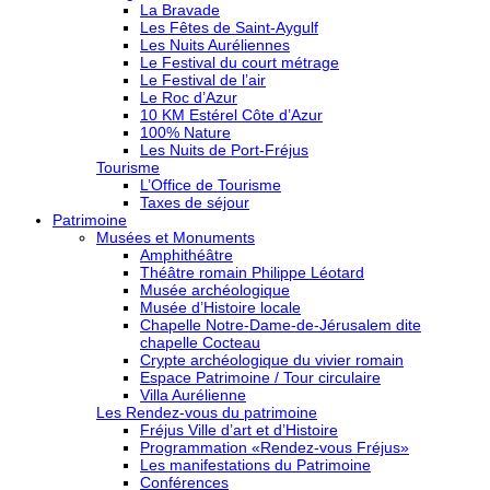
La Bravade
Les Fêtes de Saint-Aygulf
Les Nuits Auréliennes
Le Festival du court métrage
Le Festival de l’air
Le Roc d’Azur
10 KM Estérel Côte d’Azur
100% Nature
Les Nuits de Port-Fréjus
Tourisme
L’Office de Tourisme
Taxes de séjour
Patrimoine
Musées et Monuments
Amphithéâtre
Théâtre romain Philippe Léotard
Musée archéologique
Musée d’Histoire locale
Chapelle Notre-Dame-de-Jérusalem dite
chapelle Cocteau
Crypte archéologique du vivier romain
Espace Patrimoine / Tour circulaire
Villa Aurélienne
Les Rendez-vous du patrimoine
Fréjus Ville d’art et d’Histoire
Programmation «Rendez-vous Fréjus»
Les manifestations du Patrimoine
Conférences