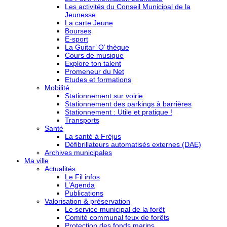
Les activités du Conseil Municipal de la
Jeunesse
La carte Jeune
Bourses
E-sport
La Guitar’ O’ thèque
Cours de musique
Explore ton talent
Promeneur du Net
Etudes et formations
Mobilité
Stationnement sur voirie
Stationnement des parkings à barrières
Stationnement : Utile et pratique !
Transports
Santé
La santé à Fréjus
Défibrillateurs automatisés externes (DAE)
Archives municipales
Ma ville
Actualités
Le Fil infos
L’Agenda
Publications
Valorisation & préservation
Le service municipal de la forêt
Comité communal feux de forêts
Protection des fonds marins