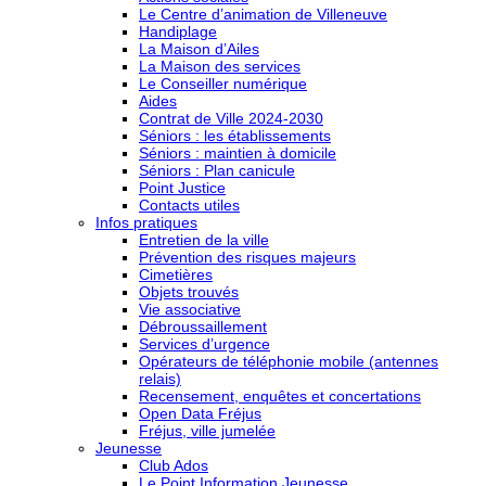
Le Centre d’animation de Villeneuve
Handiplage
La Maison d’Ailes
La Maison des services
Le Conseiller numérique
Aides
Contrat de Ville 2024-2030
Séniors : les établissements
Séniors : maintien à domicile
Séniors : Plan canicule
Point Justice
Contacts utiles
Infos pratiques
Entretien de la ville
Prévention des risques majeurs
Cimetières
Objets trouvés
Vie associative
Débroussaillement
Services d’urgence
Opérateurs de téléphonie mobile (antennes
relais)
Recensement, enquêtes et concertations
Open Data Fréjus
Fréjus, ville jumelée
Jeunesse
Club Ados
Le Point Information Jeunesse