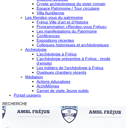
Crypte archéologique du vivier romain
Espace Patrimoine / Tour circulaire
Villa Aurélienne
Les Rendez-vous du patrimoine
Fréjus Ville d’art et d’Histoire
Programmation «Rendez-vous Fréjus»
Les manifestations du Patrimoine
Conférences
Expositions récentes
Colloques historiques et archéologiques
Archéologie
L’archéologie à Fréjus
L’archéologie préventive à Fréjus : mode
d’emploi
Les métiers de l’archéologie à Fréjus
Quelques chantiers récents
Médiation
Actions éducatives
ArchiMômes
Carnet de visite Jeune public
Portail usagers
RECHERCHE