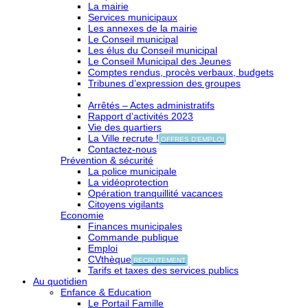
La mairie
Services municipaux
Les annexes de la mairie
Le Conseil municipal
Les élus du Conseil municipal
Le Conseil Municipal des Jeunes
Comptes rendus, procès verbaux, budgets
Tribunes d’expression des groupes
Arrêtés – Actes administratifs
Rapport d’activités 2023
Vie des quartiers
La Ville recrute !
OFFRES D'EMPLOI
Contactez-nous
Prévention & sécurité
La police municipale
La vidéoprotection
Opération tranquillité vacances
Citoyens vigilants
Economie
Finances municipales
Commande publique
Emploi
CVthèque
RECRUTEMENT
Tarifs et taxes des services publics
Au quotidien
Enfance & Education
Le Portail Famille