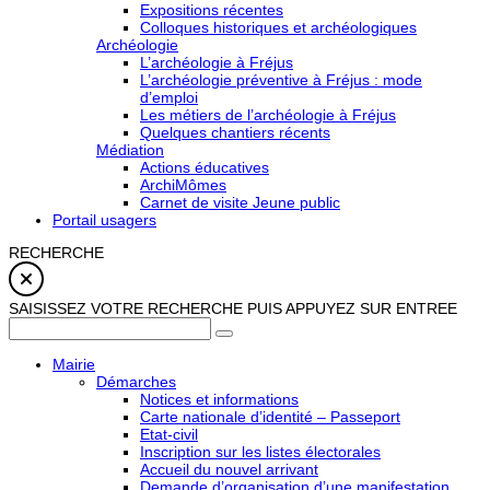
Expositions récentes
Colloques historiques et archéologiques
Archéologie
L’archéologie à Fréjus
L’archéologie préventive à Fréjus : mode
d’emploi
Les métiers de l’archéologie à Fréjus
Quelques chantiers récents
Médiation
Actions éducatives
ArchiMômes
Carnet de visite Jeune public
Portail usagers
RECHERCHE
SAISISSEZ VOTRE RECHERCHE PUIS APPUYEZ SUR ENTREE
Mairie
Démarches
Notices et informations
Carte nationale d’identité – Passeport
Etat-civil
Inscription sur les listes électorales
Accueil du nouvel arrivant
Demande d’organisation d’une manifestation