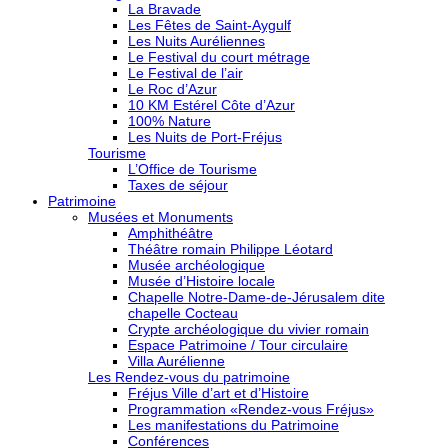
La Bravade
Les Fêtes de Saint-Aygulf
Les Nuits Auréliennes
Le Festival du court métrage
Le Festival de l’air
Le Roc d’Azur
10 KM Estérel Côte d’Azur
100% Nature
Les Nuits de Port-Fréjus
Tourisme
L’Office de Tourisme
Taxes de séjour
Patrimoine
Musées et Monuments
Amphithéâtre
Théâtre romain Philippe Léotard
Musée archéologique
Musée d’Histoire locale
Chapelle Notre-Dame-de-Jérusalem dite
chapelle Cocteau
Crypte archéologique du vivier romain
Espace Patrimoine / Tour circulaire
Villa Aurélienne
Les Rendez-vous du patrimoine
Fréjus Ville d’art et d’Histoire
Programmation «Rendez-vous Fréjus»
Les manifestations du Patrimoine
Conférences