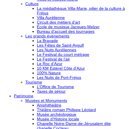
Culture
La médiathèque Villa-Marie, pilier de la culture à
Fréjus
Villa Aurélienne
Circuit des métiers d’art
École de musique Jacques-Melzer
Bureau d’accueil des tournages
Les grands événements
La Bravade
Les Fêtes de Saint-Aygulf
Les Nuits Auréliennes
Le Festival du court métrage
Le Festival de l’air
Le Roc d’Azur
10 KM Estérel Côte d’Azur
100% Nature
Les Nuits de Port-Fréjus
Tourisme
L’Office de Tourisme
Taxes de séjour
Patrimoine
Musées et Monuments
Amphithéâtre
Théâtre romain Philippe Léotard
Musée archéologique
Musée d’Histoire locale
Chapelle Notre-Dame-de-Jérusalem dite
chapelle Cocteau