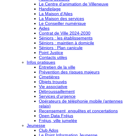
Le Centre d’animation de Villeneuve
Handiplage
La Maison d’Ailes
La Maison des services
Le Conseiller numérique
Aides
Contrat de Ville 2024-2030
Séniors : les établissements
Séniors : maintien à domicile
Séniors : Plan canicule
Point Justice
Contacts utiles
Infos pratiques
Entretien de la ville
Prévention des risques majeurs
Cimetières
Objets trouvés
Vie associative
Débroussaillement
Services d’urgence
Opérateurs de téléphonie mobile (antennes
relais)
Recensement, enquêtes et concertations
Open Data Fréjus
Fréjus, ville jumelée
Jeunesse
Club Ados
Le Point Information Jeunesse