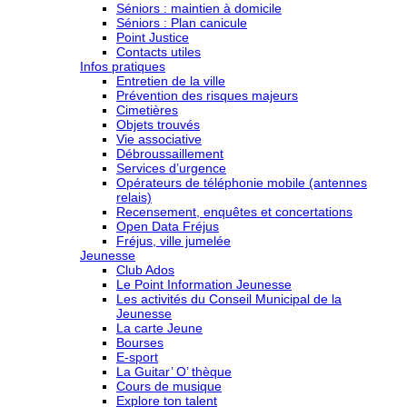
Séniors : maintien à domicile
Séniors : Plan canicule
Point Justice
Contacts utiles
Infos pratiques
Entretien de la ville
Prévention des risques majeurs
Cimetières
Objets trouvés
Vie associative
Débroussaillement
Services d’urgence
Opérateurs de téléphonie mobile (antennes
relais)
Recensement, enquêtes et concertations
Open Data Fréjus
Fréjus, ville jumelée
Jeunesse
Club Ados
Le Point Information Jeunesse
Les activités du Conseil Municipal de la
Jeunesse
La carte Jeune
Bourses
E-sport
La Guitar’ O’ thèque
Cours de musique
Explore ton talent