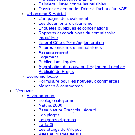
Palmiers : lutter contre les nuisibles
Dossier de demande d’aide à l’achat d’un VAE
Urbanisme & Habitat
Campagne de ravalement
Les documents d’urbanisme
Enquêtes publiques et concertations
Rapports et conclusions du commissaire
enquêteur
Estérel Côte d’Azur Agglomération
Affaires foncières et immobilières
Assainissement
Logement
Publications légales
Approbation du nouveau Règlement Local de
Publicité de Fréjus
Economie locale
Formulaire pour les nouveaux commerces
Marchés & commerces
Découvrir
Environnement
Ecologie citoyenne
Natura 2000
Base Nature François Léotard
Les plages
Les parcs et jardins
La forêt
Les étangs de Villepey
Villes et villages fleuris