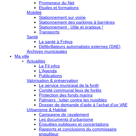
Promeneur du Net
Etudes et formations
Mobilité
Stationnement sur voirie
Stationnement des parkings à barrières
Stationnement : Utile et pratique !
Transports
Santé
La santé à Fréjus
Défibrillateurs automatisés externes (DAE)
Archives municipales
Ma ville
Actualités
Le Fil infos
L’Agenda
Publications
Valorisation & préservation
Le service municipal de la forêt
Comité communal feux de forêts
Protection des fonds marins
Palmiers : lutter contre les nuisibles
Dossier de demande d’aide à l’achat d’un VAE
Urbanisme & Habitat
Campagne de ravalement
Les documents d’urbanisme
Enquêtes publiques et concertations
Rapports et conclusions du commissaire
enquêteur