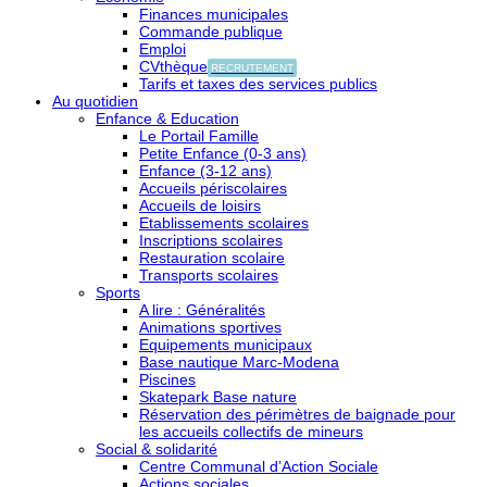
Finances municipales
Commande publique
Emploi
CVthèque
RECRUTEMENT
Tarifs et taxes des services publics
Au quotidien
Enfance & Education
Le Portail Famille
Petite Enfance (0-3 ans)
Enfance (3-12 ans)
Accueils périscolaires
Accueils de loisirs
Etablissements scolaires
Inscriptions scolaires
Restauration scolaire
Transports scolaires
Sports
A lire : Généralités
Animations sportives
Equipements municipaux
Base nautique Marc-Modena
Piscines
Skatepark Base nature
Réservation des périmètres de baignade pour
les accueils collectifs de mineurs
Social & solidarité
Centre Communal d’Action Sociale
Actions sociales