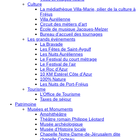
Culture
La médiathèque Villa-Marie, pilier de la culture à
Fréjus
Villa Aurélienne
Circuit des métiers d’art
École de musique Jacques-Melzer
Bureau d’accueil des tournages
Les grands événements
La Bravade
Les Fêtes de Saint-Aygulf
Les Nuits Auréliennes
Le Festival du court métrage
Le Festival de l’air
Le Roc d’Azur
10 KM Estérel Côte d’Azur
100% Nature
Les Nuits de Port-Fréjus
Tourisme
L’Office de Tourisme
Taxes de séjour
Patrimoine
Musées et Monuments
Amphithéâtre
Théâtre romain Philippe Léotard
Musée archéologique
Musée d’Histoire locale
Chapelle Notre-Dame-de-Jérusalem dite
chapelle Cocteau