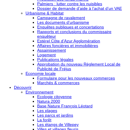
Palmiers : lutter contre les nuisibles
Dossier de demande d’aide à l’achat d’un VAE
Urbanisme & Habitat
Campagne de ravalement
Les documents d’urbanisme
Enquêtes publiques et concertations
Rapports et conclusions du commissaire
enquêteur
Estérel Côte d’Azur Agglomération
Affaires foncières et immobilières
Assainissement
Logement
Publications légales
Approbation du nouveau Règlement Local de
Publicité de Fréjus
Economie locale
Formulaire pour les nouveaux commerces
Marchés & commerces
Découvrir
Environnement
Ecologie citoyenne
Natura 2000
Base Nature François Léotard
Les plages
Les parcs et jardins
La forêt
Les étangs de Villepey
Villes et villages fleuris