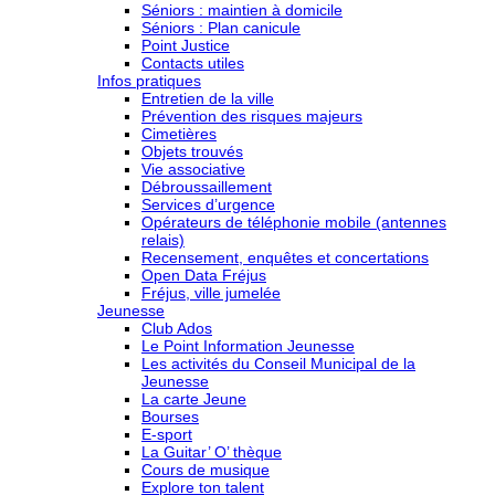
Séniors : maintien à domicile
Séniors : Plan canicule
Point Justice
Contacts utiles
Infos pratiques
Entretien de la ville
Prévention des risques majeurs
Cimetières
Objets trouvés
Vie associative
Débroussaillement
Services d’urgence
Opérateurs de téléphonie mobile (antennes
relais)
Recensement, enquêtes et concertations
Open Data Fréjus
Fréjus, ville jumelée
Jeunesse
Club Ados
Le Point Information Jeunesse
Les activités du Conseil Municipal de la
Jeunesse
La carte Jeune
Bourses
E-sport
La Guitar’ O’ thèque
Cours de musique
Explore ton talent