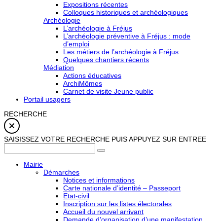
Expositions récentes
Colloques historiques et archéologiques
Archéologie
L’archéologie à Fréjus
L’archéologie préventive à Fréjus : mode
d’emploi
Les métiers de l’archéologie à Fréjus
Quelques chantiers récents
Médiation
Actions éducatives
ArchiMômes
Carnet de visite Jeune public
Portail usagers
RECHERCHE
SAISISSEZ VOTRE RECHERCHE PUIS APPUYEZ SUR ENTREE
Mairie
Démarches
Notices et informations
Carte nationale d’identité – Passeport
Etat-civil
Inscription sur les listes électorales
Accueil du nouvel arrivant
Demande d’organisation d’une manifestation