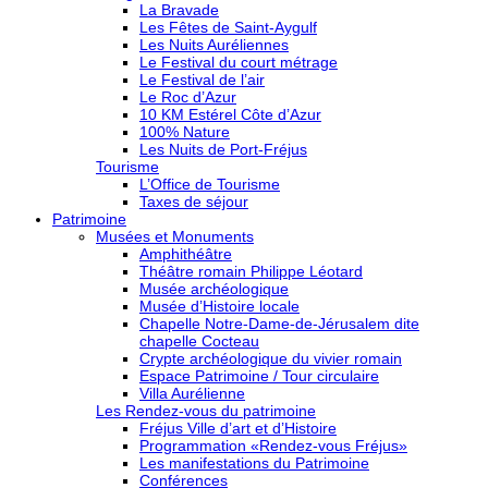
La Bravade
Les Fêtes de Saint-Aygulf
Les Nuits Auréliennes
Le Festival du court métrage
Le Festival de l’air
Le Roc d’Azur
10 KM Estérel Côte d’Azur
100% Nature
Les Nuits de Port-Fréjus
Tourisme
L’Office de Tourisme
Taxes de séjour
Patrimoine
Musées et Monuments
Amphithéâtre
Théâtre romain Philippe Léotard
Musée archéologique
Musée d’Histoire locale
Chapelle Notre-Dame-de-Jérusalem dite
chapelle Cocteau
Crypte archéologique du vivier romain
Espace Patrimoine / Tour circulaire
Villa Aurélienne
Les Rendez-vous du patrimoine
Fréjus Ville d’art et d’Histoire
Programmation «Rendez-vous Fréjus»
Les manifestations du Patrimoine
Conférences