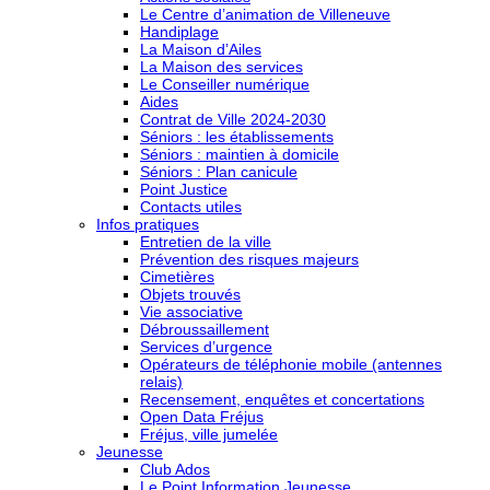
Le Centre d’animation de Villeneuve
Handiplage
La Maison d’Ailes
La Maison des services
Le Conseiller numérique
Aides
Contrat de Ville 2024-2030
Séniors : les établissements
Séniors : maintien à domicile
Séniors : Plan canicule
Point Justice
Contacts utiles
Infos pratiques
Entretien de la ville
Prévention des risques majeurs
Cimetières
Objets trouvés
Vie associative
Débroussaillement
Services d’urgence
Opérateurs de téléphonie mobile (antennes
relais)
Recensement, enquêtes et concertations
Open Data Fréjus
Fréjus, ville jumelée
Jeunesse
Club Ados
Le Point Information Jeunesse