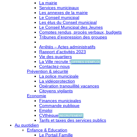
La mairie
Services municipaux
Les annexes de la mairie
Le Conseil municipal
Les élus du Conseil municipal
Le Conseil Municipal des Jeunes
Comptes rendus, procès verbaux, budgets
Tribunes d’expression des groupes
Arrêtés – Actes administratifs
Rapport d’activités 2023
Vie des quartiers
La Ville recrute !
OFFRES D'EMPLOI
Contactez-nous
Prévention & sécurité
La police municipale
La vidéoprotection
Opération tranquillité vacances
Citoyens vigilants
Economie
Finances municipales
Commande publique
Emploi
CVthèque
RECRUTEMENT
Tarifs et taxes des services publics
Au quotidien
Enfance & Education
Le Portail Famille