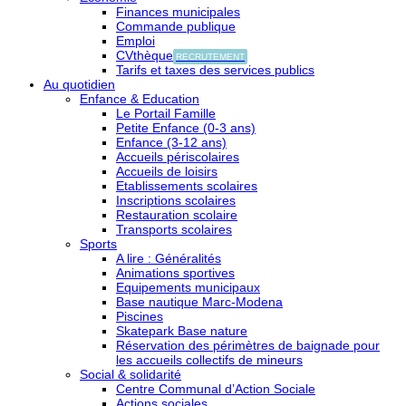
Finances municipales
Commande publique
Emploi
CVthèque
RECRUTEMENT
Tarifs et taxes des services publics
Au quotidien
Enfance & Education
Le Portail Famille
Petite Enfance (0-3 ans)
Enfance (3-12 ans)
Accueils périscolaires
Accueils de loisirs
Etablissements scolaires
Inscriptions scolaires
Restauration scolaire
Transports scolaires
Sports
A lire : Généralités
Animations sportives
Equipements municipaux
Base nautique Marc-Modena
Piscines
Skatepark Base nature
Réservation des périmètres de baignade pour
les accueils collectifs de mineurs
Social & solidarité
Centre Communal d’Action Sociale
Actions sociales