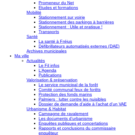
Promeneur du Net
Etudes et formations
Mobilité
Stationnement sur voirie
Stationnement des parkings à barrières
Stationnement : Utile et pratique !
Transports
Santé
La santé à Fréjus
Défibrillateurs automatisés externes (DAE)
Archives municipales
Ma ville
Actualités
Le Fil infos
L’Agenda
Publications
Valorisation & préservation
Le service municipal de la forêt
Comité communal feux de forêts
Protection des fonds marins
Palmiers : lutter contre les nuisibles
Dossier de demande d’aide à l’achat d’un VAE
Urbanisme & Habitat
Campagne de ravalement
Les documents d’urbanisme
Enquêtes publiques et concertations
Rapports et conclusions du commissaire
enquêteur