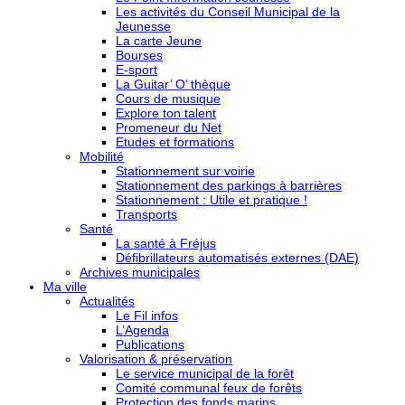
Les activités du Conseil Municipal de la
Jeunesse
La carte Jeune
Bourses
E-sport
La Guitar’ O’ thèque
Cours de musique
Explore ton talent
Promeneur du Net
Etudes et formations
Mobilité
Stationnement sur voirie
Stationnement des parkings à barrières
Stationnement : Utile et pratique !
Transports
Santé
La santé à Fréjus
Défibrillateurs automatisés externes (DAE)
Archives municipales
Ma ville
Actualités
Le Fil infos
L’Agenda
Publications
Valorisation & préservation
Le service municipal de la forêt
Comité communal feux de forêts
Protection des fonds marins