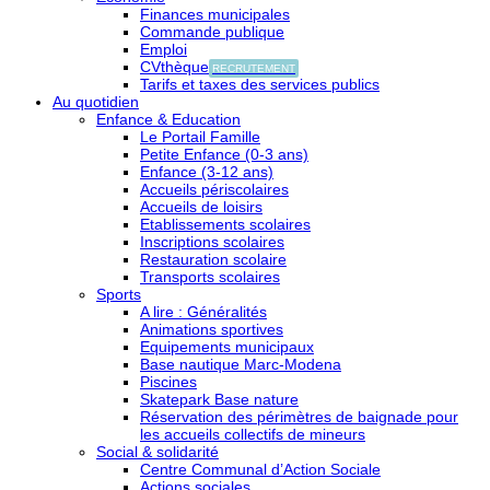
Finances municipales
Commande publique
Emploi
CVthèque
RECRUTEMENT
Tarifs et taxes des services publics
Au quotidien
Enfance & Education
Le Portail Famille
Petite Enfance (0-3 ans)
Enfance (3-12 ans)
Accueils périscolaires
Accueils de loisirs
Etablissements scolaires
Inscriptions scolaires
Restauration scolaire
Transports scolaires
Sports
A lire : Généralités
Animations sportives
Equipements municipaux
Base nautique Marc-Modena
Piscines
Skatepark Base nature
Réservation des périmètres de baignade pour
les accueils collectifs de mineurs
Social & solidarité
Centre Communal d’Action Sociale
Actions sociales