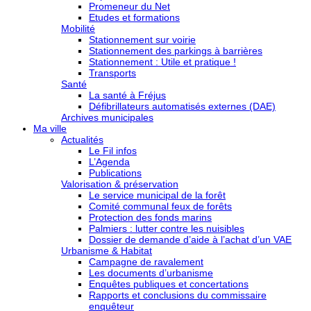
Promeneur du Net
Etudes et formations
Mobilité
Stationnement sur voirie
Stationnement des parkings à barrières
Stationnement : Utile et pratique !
Transports
Santé
La santé à Fréjus
Défibrillateurs automatisés externes (DAE)
Archives municipales
Ma ville
Actualités
Le Fil infos
L’Agenda
Publications
Valorisation & préservation
Le service municipal de la forêt
Comité communal feux de forêts
Protection des fonds marins
Palmiers : lutter contre les nuisibles
Dossier de demande d’aide à l’achat d’un VAE
Urbanisme & Habitat
Campagne de ravalement
Les documents d’urbanisme
Enquêtes publiques et concertations
Rapports et conclusions du commissaire
enquêteur