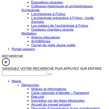
Expositions récentes
Colloques historiques et archéologiques
Archéologie
L’archéologie à Fréjus
L’archéologie préventive à Fréjus : mode
d’emploi
Les métiers de l’archéologie à Fréjus
Quelques chantiers récents
Médiation
Actions éducatives
ArchiMômes
Carnet de visite Jeune public
Portail usagers
RECHERCHE
SAISISSEZ VOTRE RECHERCHE PUIS APPUYEZ SUR ENTREE
Mairie
Démarches
Notices et informations
Carte nationale d’identité – Passeport
Etat-civil
Inscription sur les listes électorales
Accueil du nouvel arrivant
Demande d’organisation d’une manifestation