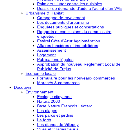
Palmiers : lutter contre les nuisibles
Dossier de demande d’aide à l’achat d’un VAE
Urbanisme & Habitat
Campagne de ravalement
Les documents d’urbanisme
Enquêtes publiques et concertations
Rapports et conclusions du commissaire
enquêteur
Estérel Côte d’Azur Agglomération
Affaires foncières et immobilières
Assainissement
Logement
Publications légales
Approbation du nouveau Règlement Local de
Publicité de Fréjus
Economie locale
Formulaire pour les nouveaux commerces
Marchés & commerces
Découvrir
Environnement
Ecologie citoyenne
Natura 2000
Base Nature François Léotard
Les plages
Les parcs et jardins
La forêt
Les étangs de Villepey
Villes et villages fleuris