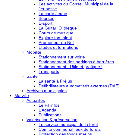
Les activités du Conseil Municipal de la
Jeunesse
La carte Jeune
Bourses
E-sport
La Guitar’ O’ thèque
Cours de musique
Explore ton talent
Promeneur du Net
Etudes et formations
Mobilité
Stationnement sur voirie
Stationnement des parkings à barrières
Stationnement : Utile et pratique !
Transports
Santé
La santé à Fréjus
Défibrillateurs automatisés externes (DAE)
Archives municipales
Ma ville
Actualités
Le Fil infos
L’Agenda
Publications
Valorisation & préservation
Le service municipal de la forêt
Comité communal feux de forêts
Protection des fonds marins