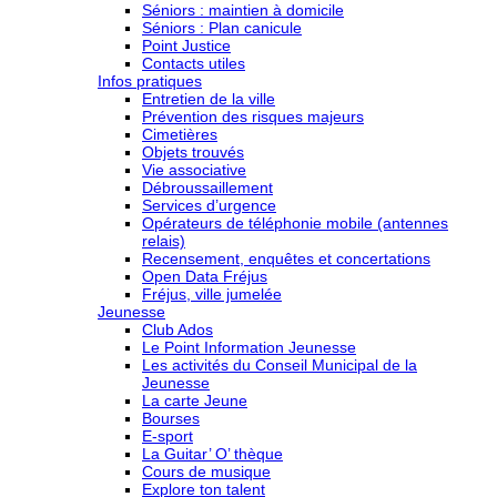
Séniors : maintien à domicile
Séniors : Plan canicule
Point Justice
Contacts utiles
Infos pratiques
Entretien de la ville
Prévention des risques majeurs
Cimetières
Objets trouvés
Vie associative
Débroussaillement
Services d’urgence
Opérateurs de téléphonie mobile (antennes
relais)
Recensement, enquêtes et concertations
Open Data Fréjus
Fréjus, ville jumelée
Jeunesse
Club Ados
Le Point Information Jeunesse
Les activités du Conseil Municipal de la
Jeunesse
La carte Jeune
Bourses
E-sport
La Guitar’ O’ thèque
Cours de musique
Explore ton talent