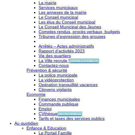
La mairie
Services municipaux
Les annexes de la mairie
Le Conseil municipal
Les élus du Conseil municipal
Le Conseil Municipal des Jeunes
Comptes rendus, procès verbaux, budgets
Tribunes d’expression des groupes
Arrêtés – Actes administratifs
Rapport d’activités 2023
Vie des quartiers
La Ville recrute !
OFFRES D'EMPLOI
Contactez-nous
Prévention & sécurité
La police municipale
La vidéoprotection
Opération tranquillité vacances
Citoyens vigilants
Economie
Finances municipales
Commande publique
Emploi
CVthèque
RECRUTEMENT
Tarifs et taxes des services publics
Au quotidien
Enfance & Education
Le Portail Famille