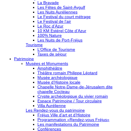
La Bravade
Les Fêtes de Saint-Aygulf
Les Nuits Auréliennes
Le Festival du court métrage
Le Festival de l’air
Le Roc d’Azur
10 KM Estérel Côte d’Azur
100% Nature
Les Nuits de Port-Fréjus
Tourisme
L’Office de Tourisme
Taxes de séjour
Patrimoine
Musées et Monuments
Amphithéâtre
Théâtre romain Philippe Léotard
Musée archéologique
Musée d’Histoire locale
Chapelle Notre-Dame-de-Jérusalem dite
chapelle Cocteau
Crypte archéologique du vivier romain
Espace Patrimoine / Tour circulaire
Villa Aurélienne
Les Rendez-vous du patrimoine
Fréjus Ville d’art et d’Histoire
Programmation «Rendez-vous Fréjus»
Les manifestations du Patrimoine
Conférences