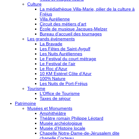
Culture
La médiathèque Villa-Marie, pilier de la culture à
Fréjus
Villa Aurélienne
Circuit des métiers d’art
École de musique Jacques-Melzer
Bureau d’accueil des tournages
Les grands événements
La Bravade
Les Fêtes de Saint-Aygulf
Les Nuits Auréliennes
Le Festival du court métrage
Le Festival de l’air
Le Roc d’Azur
10 KM Estérel Côte d’Azur
100% Nature
Les Nuits de Port-Fréjus
Tourisme
L’Office de Tourisme
Taxes de séjour
Patrimoine
Musées et Monuments
Amphithéâtre
Théâtre romain Philippe Léotard
Musée archéologique
Musée d’Histoire locale
Chapelle Notre-Dame-de-Jérusalem dite
chapelle Cocteau