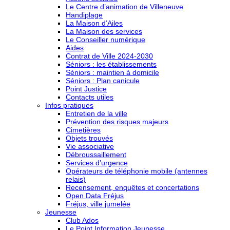
Le Centre d’animation de Villeneuve
Handiplage
La Maison d’Ailes
La Maison des services
Le Conseiller numérique
Aides
Contrat de Ville 2024-2030
Séniors : les établissements
Séniors : maintien à domicile
Séniors : Plan canicule
Point Justice
Contacts utiles
Infos pratiques
Entretien de la ville
Prévention des risques majeurs
Cimetières
Objets trouvés
Vie associative
Débroussaillement
Services d’urgence
Opérateurs de téléphonie mobile (antennes
relais)
Recensement, enquêtes et concertations
Open Data Fréjus
Fréjus, ville jumelée
Jeunesse
Club Ados
Le Point Information Jeunesse