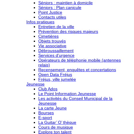
Séniors : maintien à domicile
Séniors : Plan canicule
Point Justice
Contacts utiles
Infos pratiques
Entretien de la ville
Prévention des risques majeurs
Cimetières
Objets trouvés
Vie associative
Débroussaillement
Services d’urgence
Opérateurs de téléphonie mobile (antennes
relais)
Recensement, enquêtes et concertations
Open Data Fréjus
Fréjus, ville jumelée
Jeunesse
Club Ados
Le Point Information Jeunesse
Les activités du Conseil Municipal de la
Jeunesse
La carte Jeune
Bourses
E-sport
La Guitar’ O’ thèque
Cours de musique
Explore ton talent