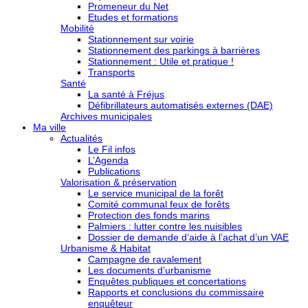
Promeneur du Net
Etudes et formations
Mobilité
Stationnement sur voirie
Stationnement des parkings à barrières
Stationnement : Utile et pratique !
Transports
Santé
La santé à Fréjus
Défibrillateurs automatisés externes (DAE)
Archives municipales
Ma ville
Actualités
Le Fil infos
L’Agenda
Publications
Valorisation & préservation
Le service municipal de la forêt
Comité communal feux de forêts
Protection des fonds marins
Palmiers : lutter contre les nuisibles
Dossier de demande d’aide à l’achat d’un VAE
Urbanisme & Habitat
Campagne de ravalement
Les documents d’urbanisme
Enquêtes publiques et concertations
Rapports et conclusions du commissaire
enquêteur