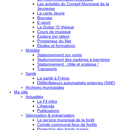
Les activités du Conseil Municipal de la
Jeunesse
La carte Jeune
Bourses
E-sport
La Guitar’ O’ thèque
Cours de musique
Explore ton talent
Promeneur du Net
Etudes et formations
Mobilité
Stationnement sur voirie
Stationnement des parkings à barrières
Stationnement : Utile et pratique !
Transports
Santé
La santé à Fréjus
Défibrillateurs automatisés externes (DAE)
Archives municipales
Ma ville
Actualités
Le Fil infos
L’Agenda
Publications
Valorisation & préservation
Le service municipal de la forêt
Comité communal feux de forêts
Protection des fonds marins