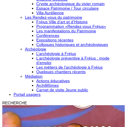
Crypte archéologique du vivier romain
Espace Patrimoine / Tour circulaire
Villa Aurélienne
Les Rendez-vous du patrimoine
Fréjus Ville d’art et d’Histoire
Programmation «Rendez-vous Fréjus»
Les manifestations du Patrimoine
Conférences
Expositions récentes
Colloques historiques et archéologiques
Archéologie
L’archéologie à Fréjus
L’archéologie préventive à Fréjus : mode
d’emploi
Les métiers de l’archéologie à Fréjus
Quelques chantiers récents
Médiation
Actions éducatives
ArchiMômes
Carnet de visite Jeune public
Portail usagers
RECHERCHE