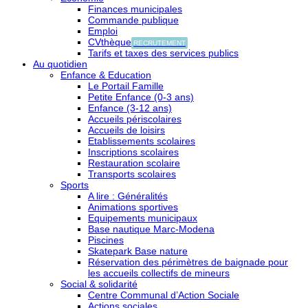
Finances municipales
Commande publique
Emploi
CVthèque
RECRUTEMENT
Tarifs et taxes des services publics
Au quotidien
Enfance & Education
Le Portail Famille
Petite Enfance (0-3 ans)
Enfance (3-12 ans)
Accueils périscolaires
Accueils de loisirs
Etablissements scolaires
Inscriptions scolaires
Restauration scolaire
Transports scolaires
Sports
A lire : Généralités
Animations sportives
Equipements municipaux
Base nautique Marc-Modena
Piscines
Skatepark Base nature
Réservation des périmètres de baignade pour
les accueils collectifs de mineurs
Social & solidarité
Centre Communal d’Action Sociale
Actions sociales