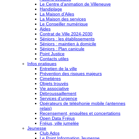
Le Centre d’animation de Villeneuve
Handiplage
La Maison d’Ailes
La Maison des services
Le Conseiller numérique
Aides
Contrat de Ville 2024-2030
Séniors : les établissements
Séniors : maintien à domicile
Séniors : Plan canicule
Point Justice
Contacts utiles
Infos pratiques
Entretien de la ville
Prévention des risques majeurs
Cimetières
Objets trouvés
Vie associative
Débroussaillement
Services d’urgence
Opérateurs de téléphonie mobile (antennes
relais)
Recensement, enquêtes et concertations
Open Data Fréjus
Fréjus, ville jumelée
Jeunesse
Club Ados
Le Point Information Jeunesse