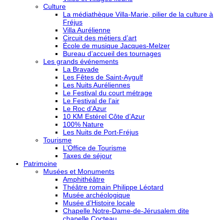
Culture
La médiathèque Villa-Marie, pilier de la culture à
Fréjus
Villa Aurélienne
Circuit des métiers d’art
École de musique Jacques-Melzer
Bureau d’accueil des tournages
Les grands événements
La Bravade
Les Fêtes de Saint-Aygulf
Les Nuits Auréliennes
Le Festival du court métrage
Le Festival de l’air
Le Roc d’Azur
10 KM Estérel Côte d’Azur
100% Nature
Les Nuits de Port-Fréjus
Tourisme
L’Office de Tourisme
Taxes de séjour
Patrimoine
Musées et Monuments
Amphithéâtre
Théâtre romain Philippe Léotard
Musée archéologique
Musée d’Histoire locale
Chapelle Notre-Dame-de-Jérusalem dite
chapelle Cocteau