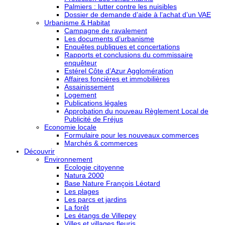
Palmiers : lutter contre les nuisibles
Dossier de demande d’aide à l’achat d’un VAE
Urbanisme & Habitat
Campagne de ravalement
Les documents d’urbanisme
Enquêtes publiques et concertations
Rapports et conclusions du commissaire
enquêteur
Estérel Côte d’Azur Agglomération
Affaires foncières et immobilières
Assainissement
Logement
Publications légales
Approbation du nouveau Règlement Local de
Publicité de Fréjus
Economie locale
Formulaire pour les nouveaux commerces
Marchés & commerces
Découvrir
Environnement
Ecologie citoyenne
Natura 2000
Base Nature François Léotard
Les plages
Les parcs et jardins
La forêt
Les étangs de Villepey
Villes et villages fleuris