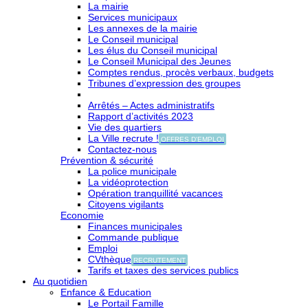
La mairie
Services municipaux
Les annexes de la mairie
Le Conseil municipal
Les élus du Conseil municipal
Le Conseil Municipal des Jeunes
Comptes rendus, procès verbaux, budgets
Tribunes d’expression des groupes
Arrêtés – Actes administratifs
Rapport d’activités 2023
Vie des quartiers
La Ville recrute !
OFFRES D'EMPLOI
Contactez-nous
Prévention & sécurité
La police municipale
La vidéoprotection
Opération tranquillité vacances
Citoyens vigilants
Economie
Finances municipales
Commande publique
Emploi
CVthèque
RECRUTEMENT
Tarifs et taxes des services publics
Au quotidien
Enfance & Education
Le Portail Famille