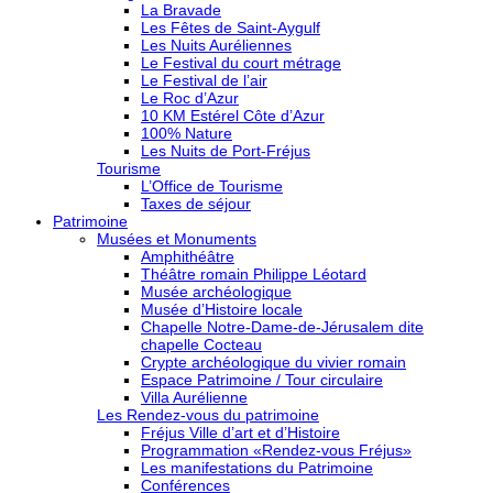
La Bravade
Les Fêtes de Saint-Aygulf
Les Nuits Auréliennes
Le Festival du court métrage
Le Festival de l’air
Le Roc d’Azur
10 KM Estérel Côte d’Azur
100% Nature
Les Nuits de Port-Fréjus
Tourisme
L’Office de Tourisme
Taxes de séjour
Patrimoine
Musées et Monuments
Amphithéâtre
Théâtre romain Philippe Léotard
Musée archéologique
Musée d’Histoire locale
Chapelle Notre-Dame-de-Jérusalem dite
chapelle Cocteau
Crypte archéologique du vivier romain
Espace Patrimoine / Tour circulaire
Villa Aurélienne
Les Rendez-vous du patrimoine
Fréjus Ville d’art et d’Histoire
Programmation «Rendez-vous Fréjus»
Les manifestations du Patrimoine
Conférences