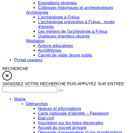
Expositions récentes
Colloques historiques et archéologiques
Archéologie
L’archéologie à Fréjus
L’archéologie préventive à Fréjus : mode
d’emploi
Les métiers de l’archéologie à Fréjus
Quelques chantiers récents
Médiation
Actions éducatives
ArchiMômes
Carnet de visite Jeune public
Portail usagers
RECHERCHE
SAISISSEZ VOTRE RECHERCHE PUIS APPUYEZ SUR ENTREE
Mairie
Démarches
Notices et informations
Carte nationale d’identité – Passeport
Etat-civil
Inscription sur les listes électorales
Accueil du nouvel arrivant
Demande d’organisation d’une manifestation